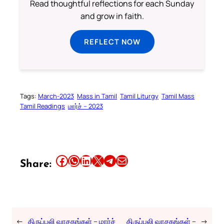
Read thoughtful reflections for each Sunday
and grow in faith.
REFLECT NOW
Tags:
March-2023
Mass in Tamil
Tamil Liturgy
Tamil Mass
Tamil Readings
மார்ச் – 2023
Share this article on Facebook
Share this article on WhatsApp
Share this article on LinkedIn
Share this article on X
Share this article on Telegram
Email this Article
Share:
←
திருப்பலி வாசகங்கள் – மார்ச்
திருப்பலி வாசகங்கள் –
→