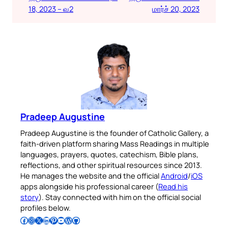
18, 2023 – வ2
மார்ச் 20, 2023
Pradeep Augustine
Pradeep Augustine is the founder of Catholic Gallery, a
faith-driven platform sharing Mass Readings in multiple
languages, prayers, quotes, catechism, Bible plans,
reflections, and other spiritual resources since 2013.
He manages the website and the official
Android
/
iOS
apps alongside his professional career (
Read his
story
). Stay connected with him on the official social
profiles below.
Follow Pradeep on Facebook
Follow Pradeep on Instagram
Follow Pradeep on X
Follow Pradeep on LinkedIn
Follow Pradeep on Pinterest
Subscribe to Pradeep’s Youtube Channel
Follow Pradeep on WordPress
Follow Pradeep on GitHub