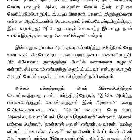
செய்த பாவமும் அல்ல; கடவுளின் செயல் இவர் வழியாக
வெளிப்படும்பொருட்டே இப்படிப் பிறந்தார். பகலாய் இருக்கும்வரை
என்னை அனுப்பியவரின் செயலை நாம் செய்யவேண்டியிருக்கிறது.
இரவு வருகிறது; அப்போது யாரும் செயலாற்ற இயலாது. நான்
உலகில் இருக்கும்வரை நானே உலகின் ஒளி” என்றார்.
இவ்வாறு கூறியபின் அவர் தரையில் உமிழ்ந்து, உமிழ்நீரால் சேறு
உண்டாக்கி, அச்சேற்றைப் பார்வையற்றவருடைய கண்களில் பூசி,
“நீர் சிலோவாம் குளத்துக்குப் போய்க் கண்களைக் கழுவும்”
என்றார். சிலோவாம் என்பதற்கு ‘அனுப்பப்பட்டவர்’ என்பது பொருள்.
அவரும் போய்க் கழுவி, பார்வை பெற்றுத் திரும்பி வந்தார்.
அக்கம் பக்கத்தாரும், அவர் பிச்சையெடுத்துக்
கொண்டிருந்ததை முன்பு பார்த்திருந்தோரும், “இங்கே அமர்ந்து
பிச்சையெடுத்துக் கொண்டிருந்தவர் இவர் அல்லவா?” என்று
பேசிக்கொண்டனர். சிலர், “அவரே” என்றனர்; வேறு சிலர்,
“அவரல்ல; அவரைப்போல் இவரும் இருக்கிறார்” என்றனர். ஆனால்
பார்வை பெற்றவர், “நான்தான் அவன்” என்றார். அவர்கள், “உமக்கு
எப்படிப் பார்வை கிடைத்தது?” என்று அவரிடம் கேட்டார்கள். அவர்
அவர்களைப் பார்த்து, “இயேசு எனப்படும் மனிதர் சேறு உண்டாக்கி,