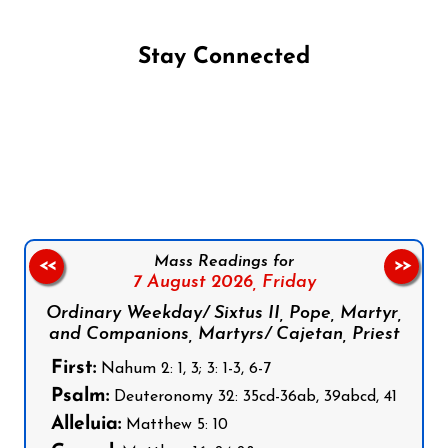
Stay Connected
Follow us on Facebook
Follow us on Instagram
Follow us on X
Subscribe to our YouTube Channel
Follow us on WhatsApp
Mass Readings for
<<
>>
7 August 2026,
Friday
Ordinary Weekday/ Sixtus II, Pope, Martyr,
and Companions, Martyrs/ Cajetan, Priest
First:
Nahum 2: 1, 3; 3: 1-3, 6-7
Psalm:
Deuteronomy 32: 35cd-36ab, 39abcd, 41
Alleluia:
Matthew 5: 10