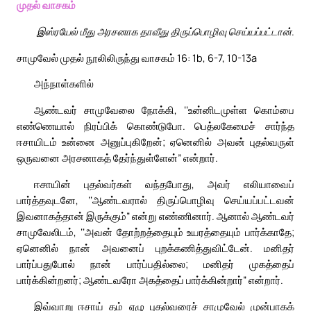
முதல் வாசகம்
இஸ்ரயேல் மீது அரசனாக தாவீது திருப்பொழிவு செய்யப்பட்டான்.
சாமுவேல் முதல் நூலிலிருந்து வாசகம் 16: 1b, 6-7, 10-13a
அந்நாள்களில்
ஆண்டவர் சாமுவேலை நோக்கி, ‘‘உன்னிடமுள்ள கொம்பை
எண்ணெயால் நிரப்பிக் கொண்டுபோ. பெத்லகேமைச் சார்ந்த
ஈசாயிடம் உன்னை அனுப்புகிறேன்; ஏனெனில் அவன் புதல்வருள்
ஒருவனை அரசனாகத் தேர்ந்துள்ளேன்” என்றார்.
ஈசாயின் புதல்வர்கள் வந்தபோது, அவர் எலியாவைப்
பார்த்தவுடனே, ‘‘ஆண்டவரால் திருப்பொழிவு செய்யப்பட்டவன்
இவனாகத்தான் இருக்கும்” என்று எண்ணினார். ஆனால் ஆண்டவர்
சாமுவேலிடம், ‘‘அவன் தோற்றத்தையும் உயரத்தையும் பார்க்காதே;
ஏனெனில் நான் அவனைப் புறக்கணித்துவிட்டேன். மனிதர்
பார்ப்பதுபோல் நான் பார்ப்பதில்லை; மனிதர் முகத்தைப்
பார்க்கின்றனர்; ஆண்டவரோ அகத்தைப் பார்க்கின்றார்” என்றார்.
இவ்வாறு ஈசாய் தம் ஏழு புதல்வரைச் சாமுவேல் முன்பாகக்