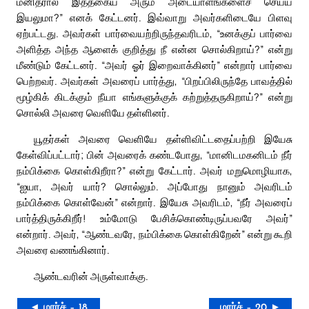
மனிதரால் இத்தகைய அரும் அடையாளங்களைச் செய்ய
இயலுமா?” எனக் கேட்டனர். இவ்வாறு அவர்களிடையே பிளவு
ஏற்பட்டது. அவர்கள் பார்வையற்றிருந்தவரிடம், “உனக்குப் பார்வை
அளித்த அந்த ஆளைக் குறித்து நீ என்ன சொல்கிறாய்?” என்று
மீண்டும் கேட்டனர். “அவர் ஓர் இறைவாக்கினர்” என்றார் பார்வை
பெற்றவர். அவர்கள் அவரைப் பார்த்து, “பிறப்பிலிருந்தே பாவத்தில்
மூழ்கிக் கிடக்கும் நீயா எங்களுக்குக் கற்றுத்தருகிறாய்?” என்று
சொல்லி அவரை வெளியே தள்ளினர்.
யூதர்கள் அவரை வெளியே தள்ளிவிட்டதைப்பற்றி இயேசு
கேள்விப்பட்டார்; பின் அவரைக் கண்டபோது, “மானிடமகனிடம் நீர்
நம்பிக்கை கொள்கிறீரா?” என்று கேட்டார். அவர் மறுமொழியாக,
“ஐயா, அவர் யார்? சொல்லும். அப்போது நானும் அவரிடம்
நம்பிக்கை கொள்வேன்” என்றார். இயேசு அவரிடம், “நீர் அவரைப்
பார்த்திருக்கிறீர்! உம்மோடு பேசிக்கொண்டிருப்பவரே அவர்”
என்றார். அவர், “ஆண்டவரே, நம்பிக்கை கொள்கிறேன்” என்று கூறி
அவரை வணங்கினார்.
ஆண்டவரின் அருள்வாக்கு.
◄ மார்ச் – 18
மார்ச் – 20 ►