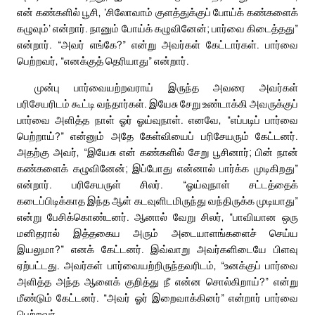
என் கண்களில் பூசி, ‘சிலோவாம் குளத்துக்குப் போய்க் கண்களைக்
கழுவும்’ என்றார். நானும் போய்க் கழுவினேன்; பார்வை கிடைத்தது”
என்றார். “அவர் எங்கே?” என்று அவர்கள் கேட்டார்கள். பார்வை
பெற்றவர், “எனக்குத் தெரியாது” என்றார்.
முன்பு பார்வையற்றவராய் இருந்த அவரை அவர்கள்
பரிசேயரிடம் கூட்டி வந்தார்கள். இயேசு சேறு உண்டாக்கி அவருக்குப்
பார்வை அளித்த நாள் ஓர் ஓய்வுநாள். எனவே, “எப்படிப் பார்வை
பெற்றாய்?” என்னும் அதே கேள்வியைப் பரிசேயரும் கேட்டனர்.
அதற்கு அவர், “இயேசு என் கண்களில் சேறு பூசினார்; பின் நான்
கண்களைக் கழுவினேன்; இப்போது என்னால் பார்க்க முடிகிறது”
என்றார். பரிசேயருள் சிலர். “ஓய்வுநாள் சட்டத்தைக்
கடைப்பிடிக்காத இந்த ஆள் கடவுளிடமிருந்து வந்திருக்க முடியாது”
என்று பேசிக்கொண்டனர். ஆனால் வேறு சிலர், “பாவியான ஒரு
மனிதரால் இத்தகைய அரும் அடையாளங்களைச் செய்ய
இயலுமா?” எனக் கேட்டனர். இவ்வாறு அவர்களிடையே பிளவு
ஏற்பட்டது. அவர்கள் பார்வையற்றிருந்தவரிடம், “உனக்குப் பார்வை
அளித்த அந்த ஆளைக் குறித்து நீ என்ன சொல்கிறாய்?” என்று
மீண்டும் கேட்டனர். “அவர் ஓர் இறைவாக்கினர்” என்றார் பார்வை
பெற்றவர்.