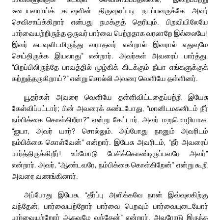
உடையவராய்க் கடவுளின் திருவுளப்படி நடப்பவருக்கே அவர்
செவிசாய்க்கிறார் என்பது நமக்குத் தெரியும். பிறவியிலேயே
பார்வையற்றிருந்த ஒருவர் பார்வை பெற்றதாக வரலாறே இல்லையே!
இவர் கடவுளிடமிருந்து வராதவர் என்றால் இவரால் எதுவுமே
செய்திருக்க இயலாது” என்றார். அவர்கள் அவரைப் பார்த்து,
“பிறப்பிலிருந்தே பாவத்தில் மூழ்கிக் கிடக்கும் நீயா எங்களுக்குக்
கற்றுத்தருகிறாய்?” என்று சொல்லி அவரை வெளியே தள்ளினர்.
யூதர்கள் அவரை வெளியே தள்ளிவிட்டதைப்பற்றி இயேசு
கேள்விப்பட்டார்; பின் அவரைக் கண்டபோது, “மானிடமகனிடம் நீர்
நம்பிக்கை கொள்கிறீரா?” என்று கேட்டார். அவர் மறுமொழியாக,
“ஐயா, அவர் யார்? சொல்லும். அப்போது நானும் அவரிடம்
நம்பிக்கை கொள்வேன்” என்றார். இயேசு அவரிடம், “நீர் அவரைப்
பார்த்திருக்கிறீர்! உம்மோடு பேசிக்கொண்டிருப்பவரே அவர்”
என்றார். அவர், “ஆண்டவரே, நம்பிக்கை கொள்கிறேன்” என்று கூறி
அவரை வணங்கினார்.
அப்போது இயேசு, “தீர்ப்பு அளிக்கவே நான் இவ்வுலகிற்கு
வந்தேன்; பார்வையற்றோர் பார்வை பெறவும் பார்வையுடையோர்
பார்வையற்றோர் ஆகவுமே வந்தேன்” என்றார். அவரோடு இருந்த