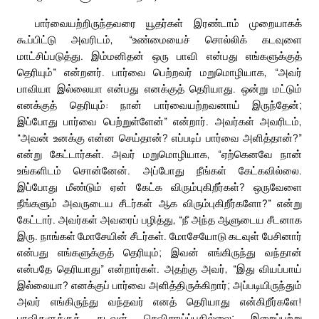
பார்வையற்றிருந்தவரை யூதர்கள் இரண்டாம் முறையாகக்
கூப்பிட்டு அவரிடம், “உண்மையைச் சொல்லிக் கடவுளை
மாட்சிப்படுத்து. இம்மனிதன் ஒரு பாவி என்பது எங்களுக்குத்
தெரியும்” என்றனர். பார்வை பெற்றவர் மறுமொழியாக, “அவர்
பாவியா இல்லையா என்பது எனக்குத் தெரியாது. ஒன்று மட்டும்
எனக்குத் தெரியும்: நான் பார்வையற்றவனாய் இருந்தேன்;
இப்போது பார்வை பெற்றுள்ளேன்” என்றார். அவர்கள் அவரிடம்,
“அவன் உனக்கு என்ன செய்தான்? எப்படிப் பார்வை அளித்தான்?”
என்று கேட்டார்கள். அவர் மறுமொழியாக, “ஏற்கெனவே நான்
உங்களிடம் சொன்னேன். அப்போது நீங்கள் கேட்கவில்லை.
இப்போது மீண்டும் ஏன் கேட்க விரும்புகிறீர்கள்? ஒருவேளை
நீங்களும் அவருடைய சீடர்கள் ஆக விரும்புகிறீர்களோ?” என்று
கேட்டார். அவர்கள் அவரைப் பழித்து, “நீ அந்த ஆளுடைய சீடனாக
இரு. நாங்கள் மோசேயின் சீடர்கள். மோசேயோடு கடவுள் பேசினார்
என்பது எங்களுக்குத் தெரியும்; இவன் எங்கிருந்து வந்தான்
என்பதே தெரியாது” என்றார்கள். அதற்கு அவர், “இது வியப்பாய்
இல்லையா? எனக்குப் பார்வை அளித்திருக்கிறார்; அப்படியிருந்தும்
அவர் எங்கிருந்து வந்தவர் எனத் தெரியாது என்கிறீர்களே!
பாவிகளுக்குக் கடவுள் செவிசாய்ப்பதில்லை; இறைப்பற்று