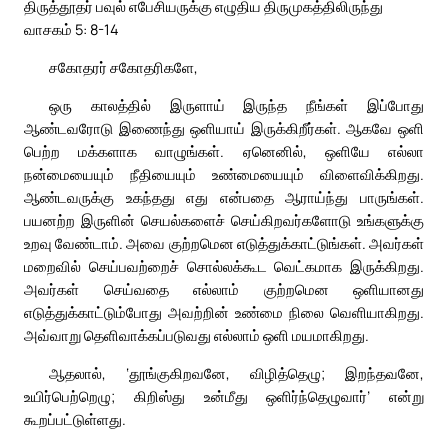
திருத்தூதர் பவுல் எபேசியருக்கு எழுதிய திருமுகத்திலிருந்து
வாசகம் 5: 8-14
சகோதரர் சகோதரிகளே,
ஒரு காலத்தில் இருளாய் இருந்த நீங்கள் இப்போது
ஆண்டவரோடு இணைந்து ஒளியாய் இருக்கிறீர்கள். ஆகவே ஒளி
பெற்ற மக்களாக வாழுங்கள். ஏனெனில், ஒளியே எல்லா
நன்மையையும் நீதியையும் உண்மையையும் விளைவிக்கிறது.
ஆண்டவருக்கு உகந்தது எது என்பதை ஆராய்ந்து பாருங்கள்.
பயனற்ற இருளின் செயல்களைச் செய்கிறவர்களோடு உங்களுக்கு
உறவு வேண்டாம். அவை குற்றமென எடுத்துக்காட்டுங்கள். அவர்கள்
மறைவில் செய்பவற்றைச் சொல்லக்கூட வெட்கமாக இருக்கிறது.
அவர்கள் செய்வதை எல்லாம் குற்றமென ஒளியானது
எடுத்துக்காட்டும்போது அவற்றின் உண்மை நிலை வெளியாகிறது.
அவ்வாறு தெளிவாக்கப்படுவது எல்லாம் ஒளி மயமாகிறது.
ஆதலால், ‘தூங்குகிறவனே, விழித்தெழு; இறந்தவனே,
உயிர்பெற்றெழு; கிறிஸ்து உன்மீது ஒளிர்ந்தெழுவார்’ என்று
கூறப்பட்டுள்ளது.