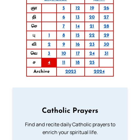
ஞா
5
12
19
26
தி
6
13
20
27
செ
7
14
21
28
பு
1
8
15
22
29
வி
2
9
16
23
30
வெ
3
10
17
24
31
ச
4
11
18
25
Archive
2023
2024
Catholic Prayers
Find and recite daily Catholic prayers to
enrich your spiritual life.