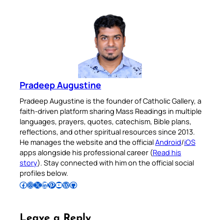
Pradeep Augustine
Pradeep Augustine is the founder of Catholic Gallery, a
faith-driven platform sharing Mass Readings in multiple
languages, prayers, quotes, catechism, Bible plans,
reflections, and other spiritual resources since 2013.
He manages the website and the official
Android
/
iOS
apps alongside his professional career (
Read his
story
). Stay connected with him on the official social
profiles below.
Follow Pradeep on Facebook
Follow Pradeep on Instagram
Follow Pradeep on X
Follow Pradeep on LinkedIn
Follow Pradeep on Pinterest
Subscribe to Pradeep’s Youtube Channel
Follow Pradeep on WordPress
Follow Pradeep on GitHub
Leave a Reply