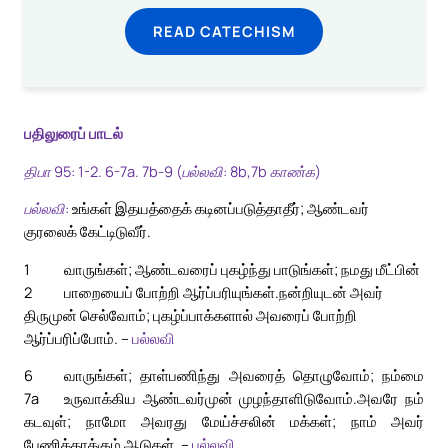
READ CATECHISM
பதிலுரைப் பாடல்
திபா 95: 1-2. 6-7a. 7b-9 (பல்லவி: 8b,7b காண்க)
பல்லவி:
உங்கள் இதயத்தைக் கடினப்படுத்தாதீர்; ஆண்டவர்
குரலைக் கேட்டிடுவீர்.
1
வாருங்கள்; ஆண்டவரைப் புகழ்ந்து பாடுங்கள்; நமது மீட்பின்
2
பாறையைப் போற்றி ஆர்ப்பரியுங்கள்.
நன்றியுடன் அவர்
திருமுன் செல்வோம்; புகழ்ப்பாக்களால் அவரைப் போற்றி
ஆர்ப்பரிப்போம். –
பல்லவி
6
வாருங்கள்; தாள்பணிந்து அவரைத் தொழுவோம்; நம்மை
7a
உருவாக்கிய ஆண்டவர்முன் முழந்தாளிடுவோம்.
அவரே நம்
கடவுள்; நாமோ அவரது மேய்ச்சலின் மக்கள்; நாம் அவர்
பேணிக்காக்கும் ஆடுகள். –
பல்லவி