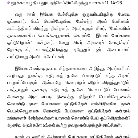
✠
லூக்கா எழுதிய தூய நற்செய்தியிலிருந்து வாசகம் 11: 14-23
ஒரு நாள் இயேசு பேச்சிழந்த ஒருவரிடமிருந்து பேயை
ஓட்டினார். பேய் வெளியேறவே, பேச்சற்ற அவர் பேசினார்.
கூட்டத்தினர் வியந்து நின்றனர். அவர்களுள் சிலர், “பேய்களின்
தலைவனாகிய பெயல்செபூலைக் கொண்டே இவன் பேய்களை
ஓட்டுகிறான்” என்றனர். வேறு சிலர் அவரைச் சோதிக்கும்
நோக்குடன், வானத்திலிருந்து ஏதேனும் ஓர் அடையாளம்
காட்டுமாறு அவரிடம் கேட்டனர்.
இயேசு அவர்களுடைய சிந்தனைகளை அறிந்து, அவர்களிடம்
கூறியது: தனக்கு எதிராகத் தானே பிளவுபடும் எந்த அரசும்
பாழாய்ப்போகும். அவ்வாறே பிளவுபடும் வீடும் விழுந்துவிடும்.
சாத்தானும் தனக்கு எதிராகத் தானே பிளவுபட்டுப் போனால்
அவனது அரசு எப்படி நிலைத்து நிற்கும்? பெயல்செபூலைக்
கொண்டு நான் பேய்களை ஓட்டுகிறேன் என்கிறீர்களே. நான்
பெயல்செபூலைக் கொண்டு பேய்களை ஓட்டுகிறேன் என்றால்
உங்களைச் சேர்ந்தவர்கள் யாரைக் கொண்டு பேய் ஓட்டுகிறார்கள்?
ஆகவே அவர்களே உங்கள் கூற்று தவறு என்பதற்குச் சாட்சிகள்.
நான் கடவுளின் ஆற்றலால் பேய்களை ஓட்டுகிறேன் என்றால்