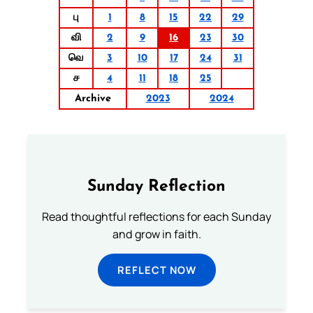
பு
1
8
15
22
29
வி
2
9
16
23
30
வெ
3
10
17
24
31
ச
4
11
18
25
Archive
2023
2024
Sunday Reflection
Read thoughtful reflections for each Sunday
and grow in faith.
REFLECT NOW