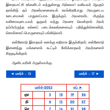
இறையாட்சி உங்களிடம் வந்துள்ளது அல்லவா! வலியவர் ஆயுதம்
தாங்கித் தம் அரண்மனையைக் காக்கிறபோது அவருடைய
உடைமைகள் பாதுகாப்பாக இருக்கும். அவரைவிட மிகுந்த
வலிமையுடையவர் ஒருவர் வந்து அவரை வென்றால் அவர்
நம்பியிருந்த எல்லாப் படைக்கலங்களையும் பறித்துக்கொண்டு,
கொள்ளைப் பொருளையும் பங்கிடுவார்.
என்னோடு இராதவர் எனக்கு எதிராக இருக்கிறார்; என்னோடு
இணைந்து மக்களைக் கூட்டிச் சேர்க்காதவர் அவர்களைச்
சிதறடிக்கிறார்.
ஆண்டவரின் அருள்வாக்கு.
◄ மார்ச் – 15
மார்ச் – 17 ►
மார்ச்-2023
ஏப் ►
ஞா
5
12
19
26
தி
6
13
20
27
செ
7
14
21
28