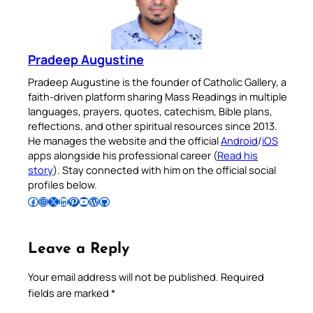
Pradeep Augustine
Pradeep Augustine is the founder of Catholic Gallery, a
faith-driven platform sharing Mass Readings in multiple
languages, prayers, quotes, catechism, Bible plans,
reflections, and other spiritual resources since 2013.
He manages the website and the official
Android
/
iOS
apps alongside his professional career (
Read his
story
). Stay connected with him on the official social
profiles below.
Follow Pradeep on Facebook
Follow Pradeep on Instagram
Follow Pradeep on X
Follow Pradeep on LinkedIn
Follow Pradeep on Pinterest
Subscribe to Pradeep’s Youtube Channel
Follow Pradeep on WordPress
Follow Pradeep on GitHub
Leave a Reply
Your email address will not be published.
Required
fields are marked
*