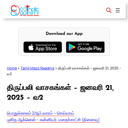
Skip
to
content
Download our App
Home
»
Tamil Mass Reading
»
திருப்பலி வாசகங்கள் – ஜனவரி 21, 2025 –
வ2
திருப்பலி வாசகங்கள் – ஜனவரி 21,
2025 – வ2
பொதுக்காலம் 2ஆம் வாரம் – செவ்வாய்
புனித ஆக்னெஸ் – கன்னியர், மறைச்சாட்சி (நினைவு)