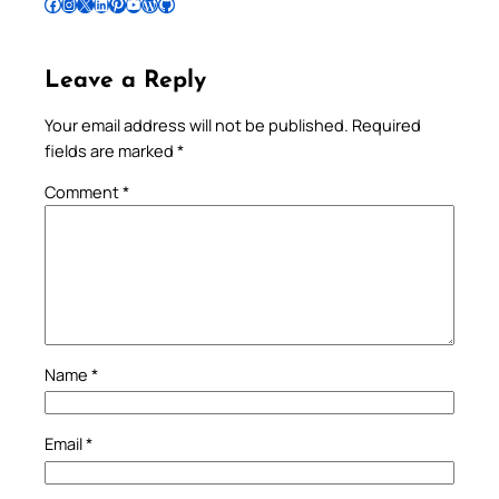
Follow Pradeep on Facebook
Follow Pradeep on Instagram
Follow Pradeep on X
Follow Pradeep on LinkedIn
Follow Pradeep on Pinterest
Subscribe to Pradeep’s Youtube Channel
Follow Pradeep on WordPress
Follow Pradeep on GitHub
Leave a Reply
Your email address will not be published.
Required
fields are marked
*
Comment
*
Name
*
Email
*