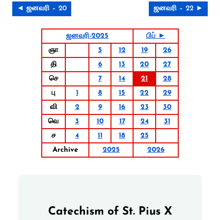
◄ ஜனவரி – 20
ஜனவரி – 22 ►
ஜனவரி-2025
பிப் ►
ஞா
5
12
19
26
தி
6
13
20
27
செ
7
14
21
28
பு
1
8
15
22
29
வி
2
9
16
23
30
வெ
3
10
17
24
31
ச
4
11
18
25
Archive
2025
2026
Catechism of St. Pius X