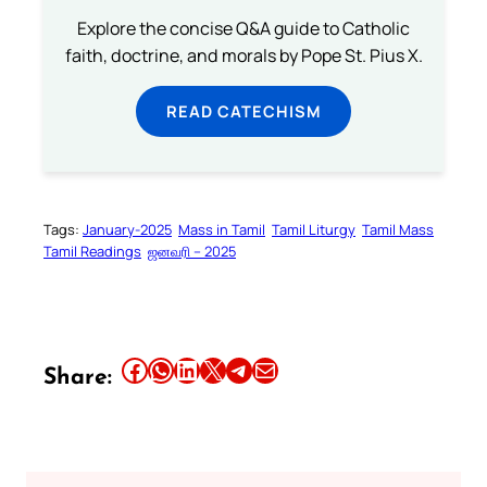
Explore the concise Q&A guide to Catholic
faith, doctrine, and morals by Pope St. Pius X.
READ CATECHISM
Tags:
January-2025
Mass in Tamil
Tamil Liturgy
Tamil Mass
Tamil Readings
ஜனவரி – 2025
Share this article on Facebook
Share this article on WhatsApp
Share this article on LinkedIn
Share this article on X
Share this article on Telegram
Email this Article
Share: