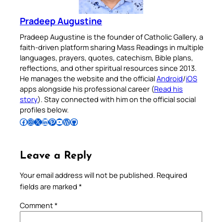
Pradeep Augustine
Pradeep Augustine is the founder of Catholic Gallery, a
faith-driven platform sharing Mass Readings in multiple
languages, prayers, quotes, catechism, Bible plans,
reflections, and other spiritual resources since 2013.
He manages the website and the official
Android
/
iOS
apps alongside his professional career (
Read his
story
). Stay connected with him on the official social
profiles below.
Follow Pradeep on Facebook
Follow Pradeep on Instagram
Follow Pradeep on X
Follow Pradeep on LinkedIn
Follow Pradeep on Pinterest
Subscribe to Pradeep’s Youtube Channel
Follow Pradeep on WordPress
Follow Pradeep on GitHub
Leave a Reply
Your email address will not be published.
Required
fields are marked
*
Comment
*