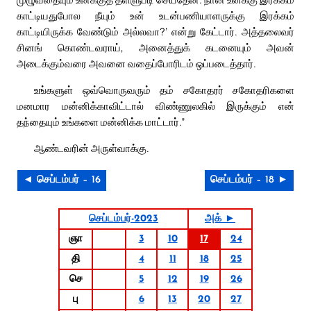
காட்டியதுபோல நீயும் உன் உடன்பணியாளருக்கு இரக்கம்
காட்டியிருக்க வேண்டும் அல்லவா?’ என்று கேட்டார். அத்தலைவர்
சினங் கொண்டவராய், அனைத்துக் கடனையும் அவன்
அடைக்கும்வரை அவனை வதைப்போரிடம் ஒப்படைத்தார்.
உங்களுள் ஒவ்வொருவரும் தம் சகோதரர் சகோதரிகளை
மனமார மன்னிக்காவிட்டால் விண்ணுலகில் இருக்கும் என்
தந்தையும் உங்களை மன்னிக்க மாட்டார்.”
ஆண்டவரின் அருள்வாக்கு.
◄ செப்டம்பர் – 16
செப்டம்பர் – 18 ►
செப்டம்பர்-2023
அக் ►
ஞா
3
10
17
24
தி
4
11
18
25
செ
5
12
19
26
பு
6
13
20
27