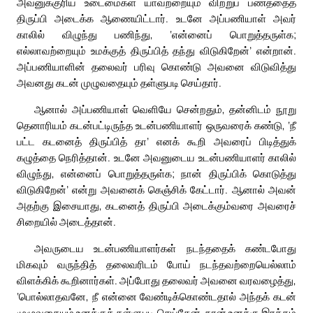
அவனுக்குரிய உடைமைகள் யாவற்றையும் விற்றுப் பணத்தைத்
திருப்பி அடைக்க ஆணையிட்டார். உடனே அப்பணியாள் அவர்
காலில் விழுந்து பணிந்து, ‘என்னைப் பொறுத்தருள்க;
எல்லாவற்றையும் உமக்குத் திருப்பித் தந்து விடுகிறேன்’ என்றான்.
அப்பணியாளின் தலைவர் பரிவு கொண்டு அவனை விடுவித்து
அவனது கடன் முழுவதையும் தள்ளுபடி செய்தார்.
ஆனால் அப்பணியாள் வெளியே சென்றதும், தன்னிடம் நூறு
தெனாரியம் கடன்பட்டிருந்த உடன்பணியாளர் ஒருவரைக் கண்டு, ‘நீ
பட்ட கடனைத் திருப்பித் தா’ எனக் கூறி அவரைப் பிடித்துக்
கழுத்தை நெரித்தான். உடனே அவனுடைய உடன்பணியாளர் காலில்
விழுந்து, என்னைப் பொறுத்தருள்க; நான் திருப்பிக் கொடுத்து
விடுகிறேன்’ என்று அவனைக் கெஞ்சிக் கேட்டார். ஆனால் அவன்
அதற்கு இசையாது, கடனைத் திருப்பி அடைக்கும்வரை அவரைச்
சிறையில் அடைத்தான்.
அவருடைய உடன்பணியாளர்கள் நடந்ததைக் கண்டபோது
மிகவும் வருந்தித் தலைவரிடம் போய் நடந்தவற்றையெல்லாம்
விளக்கிக் கூறினார்கள். அப்போது தலைவர் அவனை வரவழைத்து,
‘பொல்லாதவனே, நீ என்னை வேண்டிக்கொண்டதால் அந்தக் கடன்
முழுவதையும் உனக்குத் தள்ளுபடி செய்தேன். நான் உனக்கு இரக்கம்