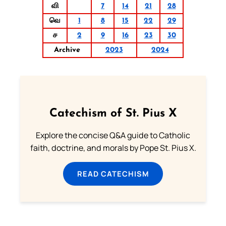
வி
7
14
21
28
வெ
1
8
15
22
29
ச
2
9
16
23
30
Archive
2023
2024
Catechism of St. Pius X
Explore the concise Q&A guide to Catholic
faith, doctrine, and morals by Pope St. Pius X.
READ CATECHISM