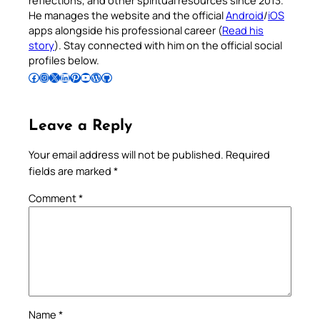
He manages the website and the official
Android
/
iOS
apps alongside his professional career (
Read his
story
). Stay connected with him on the official social
profiles below.
Follow Pradeep on Facebook
Follow Pradeep on Instagram
Follow Pradeep on X
Follow Pradeep on LinkedIn
Follow Pradeep on Pinterest
Subscribe to Pradeep’s Youtube Channel
Follow Pradeep on WordPress
Follow Pradeep on GitHub
Leave a Reply
Your email address will not be published.
Required
fields are marked
*
Comment
*
Name
*