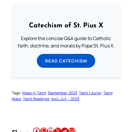
Catechism of St. Pius X
Explore the concise Q&A guide to Catholic
faith, doctrine, and morals by Pope St. Pius X.
READ CATECHISM
Tags:
Mass in Tamil
September-2023
Tamil Liturgy
Tamil
Mass
Tamil Readings
செப்டம்பர் – 2023
Share this article on Facebook
Share this article on WhatsApp
Share this article on LinkedIn
Share this article on X
Share this article on Telegram
Email this Article