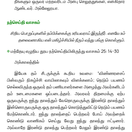
நீங்களும் ஒருவர் மற்றவரிடம் அன்பு செலுத்துங்கள், என்கிறார்
ஆண்டவர். அல்லேலூயா.
நற்செய்தி வாசகம்
சிறிய பொறுப்புகளில் நம்பிக்கைக்கு உரியவராய் இருந்தீர். எனவே உம்
தலைவனாகிய என் மகிழ்ச்சியில் நீரும் வந்து பங்கு கொள்ளும்.
✠
மத்தேயு எழுதிய தூய நற்செய்தியிலிருந்து வாசகம் 25: 14-30
அக்காலத்தில்
இயேசு தம் சீடருக்குக் கூறிய உவமை: “விண்ணரசைப்
பின்வரும் நிகழ்ச்சி வாயிலாகவும் விளக்கலாம்; நெடும் பயணம்
செல்லவிருந்த ஒருவர் தம் பணியாளர்களை அழைத்து அவர்களிடம்
தம் உடைமைகளை ஒப்படைத்தார். அவரவர் திறமைக்கு ஏற்ப
ஒருவருக்கு ஐந்து தாலந்தும் வேறொருவருக்கு இரண்டு தாலந்தும்
இன்னொருவருக்கு ஒரு தாலந்தும் கொடுத்துவிட்டு நெடும் பயணம்
மேற்கொண்டார். ஐந்து தாலந்தைப் பெற்றவர் போய் அவற்றைக்
கொண்டு வாணிகம் செய்து வேறு ஐந்து தாலந்து ஈட்டினார்.
அவ்வாறே இரண்டு தாலந்து பெற்றவர் மேலும் இரண்டு தாலந்து