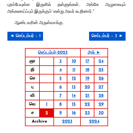
புறம்பேயுள்ள இருளில் தள்ளுங்கள். அங்கே அழுகையும்
அங்கலாய்ப்பும் இருக்கும்’ என்று அவர் கூறினார்.”
ஆண்டவரின் அருள்வாக்கு.
◄ செப்டம்பர் – 1
செப்டம்பர் – 3 ►
செப்டம்பர்-2023
அக் ►
ஞா
3
10
17
24
தி
4
11
18
25
செ
5
12
19
26
பு
6
13
20
27
வி
7
14
21
28
வெ
1
8
15
22
29
ச
2
9
16
23
30
Archive
2023
2024