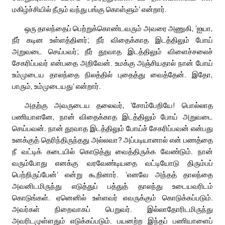
மகிழ்ச்சியில் நீரும் வந்து பங்கு கொள்ளும்’ என்றார்.
ஒரு தாலந்தைப் பெற்றுக்கொண்டவரும் அவரை அணுகி, ‘ஐயா,
நீர் கடின உள்ளத்தினர்; நீர் விதைக்காத இடத்திலும் போய்
அறுவடை செய்பவர்; நீர் தூவாத இடத்திலும் விளைச்சலைச்
சேகரிப்பவர் என்பதை அறிவேன். உமக்கு அஞ்சியதால் நான் போய்
உம்முடைய தாலந்தை நிலத்தில் புதைத்து வைத்தேன். இதோ,
பாரும், உம்முடையது’ என்றார்.
அதற்கு அவருடைய தலைவர், ‘சோம்பேறியே! பொல்லாத
பணியாளனே, நான் விதைக்காத இடத்திலும் போய் அறுவடை
செய்பவன். நான் தூவாத இடத்திலும் போய்ச் சேகரிப்பவன் என்பது
உனக்குத் தெரிந்திருந்தது அல்லவா? அப்படியானால் என் பணத்தை
நீ வட்டிக் கடையில் கொடுத்து வைத்திருக்க வேண்டும். நான்
வரும்போது எனக்கு வரவேண்டியதை வட்டியோடு திரும்பப்
பெற்றிருப்பேன்’ என்று கூறினார். ‘எனவே அந்தத் தாலந்தை
அவனிடமிருந்து எடுத்துப் பத்துத் தாலந்து உடையவரிடம்
கொடுங்கள். ஏனெனில் உள்ளவர் எவருக்கும் கொடுக்கப்படும்.
அவர்கள் நிறைவாகப் பெறுவர். இல்லாதோரிடமிருந்து
அவரிடமுள்ளதும் எடுக்கப்படும். பயனற்ற இந்தப் பணியாளைப்