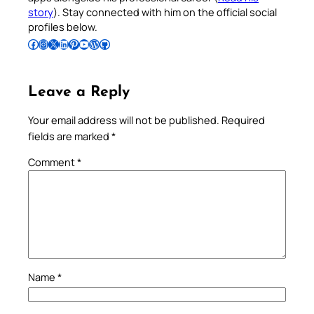
story
). Stay connected with him on the official social
profiles below.
Follow Pradeep on Facebook
Follow Pradeep on Instagram
Follow Pradeep on X
Follow Pradeep on LinkedIn
Follow Pradeep on Pinterest
Subscribe to Pradeep’s Youtube Channel
Follow Pradeep on WordPress
Follow Pradeep on GitHub
Leave a Reply
Your email address will not be published.
Required
fields are marked
*
Comment
*
Name
*