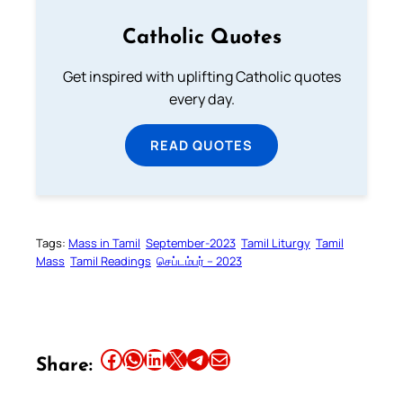
Catholic Quotes
Get inspired with uplifting Catholic quotes
every day.
READ QUOTES
Tags:
Mass in Tamil
September-2023
Tamil Liturgy
Tamil
Mass
Tamil Readings
செப்டம்பர் – 2023
Share this article on Facebook
Share this article on WhatsApp
Share this article on LinkedIn
Share this article on X
Share this article on Telegram
Email this Article
Share: