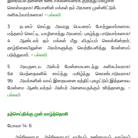
இஸ்ரயேல் தன்னை உண்டாக்கினவரைக் குறித்து மகிழ்ச்சி
கொள்வதாக! சீயோனின் மக்கள் தம் அரசரை முன்னிட்டுக்
களிகூர்வார்களாக! –
பல்லவி
3
நடனம் செய்து அவரது பெயரைப் போற்றுவார்களாக;
மத்தளம் கொட்டி, யாழிசைத்து அவரைப் புகழ்ந்து பாடுவார்களாக!
4
ஆண்டவர் தம் மக்கள் மீது விருப்பம் கொள்கின்றார்;
தாழ்நிலையிலுள்ள அவர்களுக்கு வெற்றியளித்து மேன்மைப்
படுத்துவார். –
பல்லவி
5
அவருடைய அன்பர் மேன்மையடைந்து களிகூர்வராக!
6a
மெத்தைகளில் சாய்ந்து மகிழ்ந்து கொண்டாடுவராக!
9b
அவர்களின் வாய் இறைவனை ஏத்திப் புகழட்டும்;
இத்தகைய
மேன்மை ஆண்டவர்தம் அன்பர் அனைவருக்கும் உரித்தானது. –
பல்லவி
நற்செய்திக்கு முன் வாழ்த்தொலி
யோவா 14: 6
அல்லேலூயா, அல்லேலூயா! வழியும் உண்மையும் வாழ்வும்