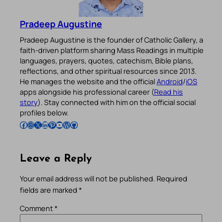
Pradeep Augustine
Pradeep Augustine is the founder of Catholic Gallery, a
faith-driven platform sharing Mass Readings in multiple
languages, prayers, quotes, catechism, Bible plans,
reflections, and other spiritual resources since 2013.
He manages the website and the official
Android
/
iOS
apps alongside his professional career (
Read his
story
). Stay connected with him on the official social
profiles below.
Follow Pradeep on Facebook
Follow Pradeep on Instagram
Follow Pradeep on X
Follow Pradeep on LinkedIn
Follow Pradeep on Pinterest
Subscribe to Pradeep’s Youtube Channel
Follow Pradeep on WordPress
Follow Pradeep on GitHub
Leave a Reply
Your email address will not be published.
Required
fields are marked
*
Comment
*