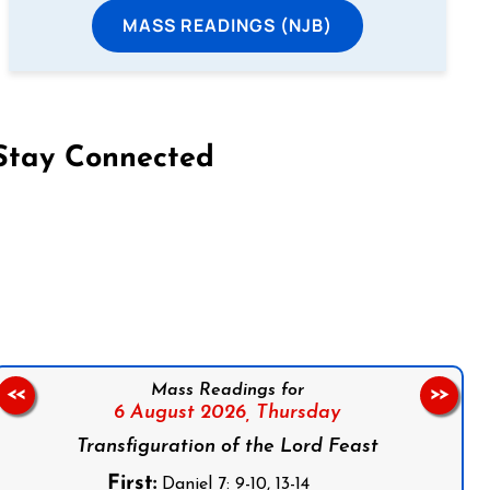
MASS READINGS (NJB)
Stay Connected
on Facebook
Follow us on Instagram
Follow us on X
Subscribe to our YouTube Channel
Follow us on WhatsApp
Mass Readings for
<<
>>
6 August 2026,
Thursday
Transfiguration of the Lord Feast
First:
Daniel 7: 9-10, 13-14