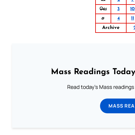
வெ
3
10
ச
4
11
Archive
Mass Readings Today
Read today's Mass readings 
MASS REA