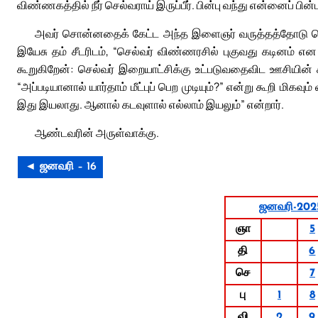
விண்ணகத்தில் நீர் செல்வராய் இருப்பீர். பின்பு வந்து என்னைப் பின்பற
அவர் சொன்னதைக் கேட்ட அந்த இளைஞர் வருத்தத்தோடு சென
இயேசு தம் சீடரிடம், “செல்வர் விண்ணரசில் புகுவது கடினம் என
கூறுகிறேன்: செல்வர் இறையாட்சிக்கு உட்படுவதைவிட ஊசியின் க
“அப்படியானால் யார்தாம் மீட்புப் பெற முடியும்?” என்று கூறி மிகவ
இது இயலாது. ஆனால் கடவுளால் எல்லாம் இயலும்” என்றார்.
ஆண்டவரின் அருள்வாக்கு.
◄ ஜனவரி – 16
ஜனவரி-202
ஞா
5
தி
6
செ
7
பு
1
8
வி
2
9