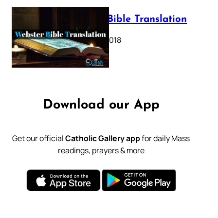
Webster Bible Translation
October 11, 2018
Download our App
Get our official
Catholic Gallery app
for daily Mass
readings, prayers & more