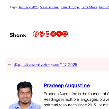
Tags:
January-2025
Mass in Tamil
Tamil Liturgy
Tamil Mass
Tamil 
Share this article on Facebook
Share this article on WhatsApp
Share this article on LinkedIn
Share this article on X
Share this article on Telegram
Email this Article
Share:
←
திருப்பலி வாசகங்கள் – ஜனவரி 17, 2025
Pradeep Augustine
Pradeep Augustine is the founder of C
Readings in multiple languages, praye
spiritual resources since 2013. He ma