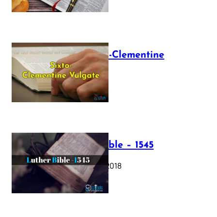
The Sixto-Clementine
Vulgate
July 12, 2025
Luther Bible – 1545
October 17, 2018