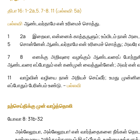
திபா 16: 1-2a,5. 7-8. 11 (பல்லவி: 5a)
பல்லவி:
ஆண்டவர்தாமே என் உரிமைச் சொத்து.
1
2a
இறைவா, என்னைக் காத்தருளும்; உம்மிடம் நான் அடைக்
5
சொன்னேன்.
ஆண்டவர்தாமே என் உரிமைச் சொத்து; அவரே என
7
8
எனக்கு அறிவுரை வழங்கும் ஆண்டவரைப் போற்றுகி
ஆண்டவரை எப்போதும் என் கண்முன் வைத்துள்ளேன்; அவர் என் வல
11
வாழ்வின் வழியை நான் அறியச் செய்வீர்; உமது முன்னில
எப்போதும் பேரின்பம் உண்டு. –
பல்லவி
நற்செய்திக்கு முன் வாழ்த்தொலி
யோவா 8: 31b-32
அல்லேலூயா, அல்லேலூயா! என் வார்த்தைகளை நீங்கள் தொடர்ந்து
உண்மையை அறிந்தவர்களாயும் இருப்பீர்கள். உண்மை உங்களுக்