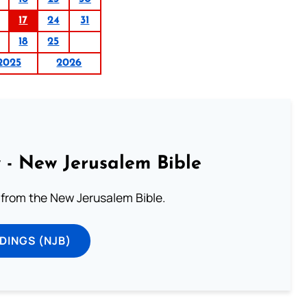
17
24
31
18
25
2025
2026
 - New Jerusalem Bible
from the New Jerusalem Bible.
DINGS (NJB)