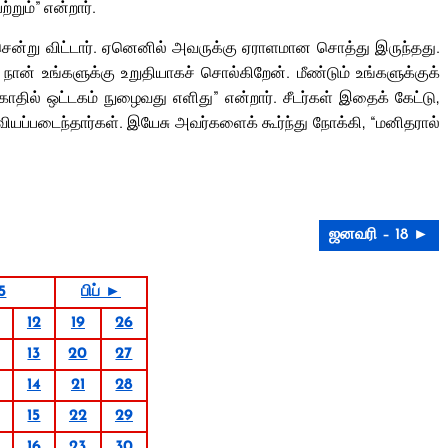
்றும்” என்றார்.
்று விட்டார். ஏனெனில் அவருக்கு ஏராளமான சொத்து இருந்தது.
 நான் உங்களுக்கு உறுதியாகச் சொல்கிறேன். மீண்டும் உங்களுக்குக்
ாதில் ஒட்டகம் நுழைவது எளிது” என்றார். சீடர்கள் இதைக் கேட்டு,
ும் வியப்படைந்தார்கள். இயேசு அவர்களைக் கூர்ந்து நோக்கி, “மனிதரால்
ஜனவரி – 18 ►
5
பிப் ►
12
19
26
13
20
27
14
21
28
15
22
29
16
23
30