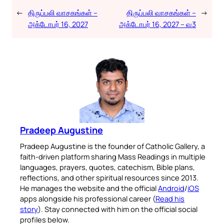
←
திருப்பலி வாசகங்கள் –
திருப்பலி வாசகங்கள் –
→
அக்டோபர் 16, 2027
அக்டோபர் 16, 2027 – வ3
Pradeep Augustine
Pradeep Augustine is the founder of Catholic Gallery, a
faith-driven platform sharing Mass Readings in multiple
languages, prayers, quotes, catechism, Bible plans,
reflections, and other spiritual resources since 2013.
He manages the website and the official
Android
/
iOS
apps alongside his professional career (
Read his
story
). Stay connected with him on the official social
profiles below.