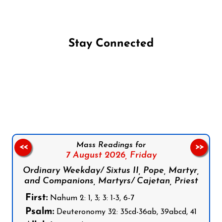
Stay Connected
Follow us on Facebook
Follow us on Instagram
Follow us on X
Subscribe to our YouTube Channel
Follow us on WhatsApp
Mass Readings for
<<
>>
7 August 2026,
Friday
Ordinary Weekday/ Sixtus II, Pope, Martyr,
and Companions, Martyrs/ Cajetan, Priest
First:
Nahum 2: 1, 3; 3: 1-3, 6-7
Psalm:
Deuteronomy 32: 35cd-36ab, 39abcd, 41