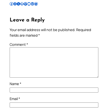
Follow Pradeep on Facebook
Follow Pradeep on Instagram
Follow Pradeep on X
Follow Pradeep on LinkedIn
Follow Pradeep on Pinterest
Subscribe to Pradeep’s Youtube Channel
Follow Pradeep on WordPress
Follow Pradeep on GitHub
Leave a Reply
Your email address will not be published.
Required
fields are marked
*
Comment
*
Name
*
Email
*