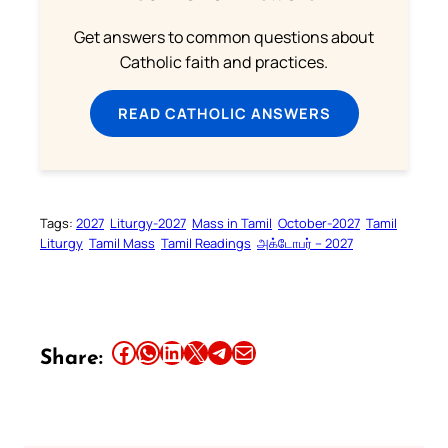
Get answers to common questions about
Catholic faith and practices.
READ CATHOLIC ANSWERS
Tags:
2027
Liturgy-2027
Mass in Tamil
October-2027
Tamil
Liturgy
Tamil Mass
Tamil Readings
அக்டோபர் – 2027
Share this article on Facebook
Share this article on WhatsApp
Share this article on LinkedIn
Share this article on X
Share this article on Telegram
Email this Article
Share: