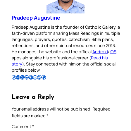
Pradeep Augustine
Pradeep Augustine is the founder of Catholic Gallery, a
faith-driven platform sharing Mass Readings in multiple
languages, prayers, quotes, catechism, Bible plans,
reflections, and other spiritual resources since 2013.
He manages the website and the official
Android
/
iOS
apps alongside his professional career (
Read his
story
). Stay connected with him on the official social
profiles below.
Follow Pradeep on Facebook
Follow Pradeep on Instagram
Follow Pradeep on X
Follow Pradeep on LinkedIn
Follow Pradeep on Pinterest
Subscribe to Pradeep’s Youtube Channel
Follow Pradeep on WordPress
Follow Pradeep on GitHub
Leave a Reply
Your email address will not be published.
Required
fields are marked
*
Comment
*