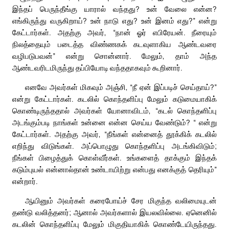
இந்தப் பெருந்தீங்கு யாரால் வந்தது? உன் வேலை என்ன?
எங்கிருந்து வருகிறாய்? உன் நாடு எது? உன் இனம் எது?” என்று
கேட்டார்கள். அதற்கு அவர், “நான் ஓர் எபிரேயன். நீரையும்
நிலத்தையும் படைத்த விண்ணகக் கடவுளாகிய ஆண்டவரை
வழிபடுபவன்” என்று சொன்னார். மேலும், தாம் அந்த
ஆண்டவரிடமிருந்து தப்பியோடி வந்ததாகவும் கூறினார்.
எனவே அவர்கள் மிகவும் அஞ்சி, “நீ ஏன் இப்படிச் செய்தாய்?”
என்று கேட்டார்கள். கடலில் கொந்தளிப்பு மேலும் கடுமையாகிக்
கொண்டிருந்ததால் அவர்கள் யோனாவிடம், “கடல் கொந்தளிப்பு
அடங்கும்படி நாங்கள் உன்னை என்ன செய்ய வேண்டும்? “ என்று
கேட்டார்கள். அதற்கு அவர், “நீங்கள் என்னைத் தூக்கிக் கடலில்
எறிந்து விடுங்கள். அப்பொழுது கொந்தளிப்பு அடங்கிவிடும்;
நீங்கள் பிழைத்துக் கொள்வீர்கள். உங்களைத் தாக்கும் இந்தக்
கடும்புயல் என்னால்தான் உண்டாயிற்று என்பது எனக்குத் தெரியும்”
என்றார்.
ஆயினும் அவர்கள் கரைபோய்ச் சேர மிகுந்த வலிமையுடன்
தண்டு வலித்தனர்; ஆனால் அவர்களால் இயலவில்லை. ஏனெனில்
கடலின் கொந்தளிப்பு மேலும் மிகுதியாகிக் கொண்டேயிருந்தது.