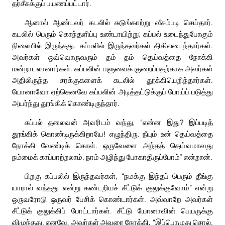
தர்சீசுக்குப் பயணப்பட்டார்.
ஆனால் ஆண்டவர் கடலில் கடுங்காற்று வீசும்படி செய்தார்.
கடலில் பெரும் கொந்தளிப்பு உண்டாயிற்று; கப்பல் உடைந்துபோகும்
நிலையில் இருந்தது. கப்பலில் இருந்தவர்கள் திகிலடைந்தார்கள்.
அவர்கள் ஒவ்வொருவரும் தம் தம் தெய்வத்தை நோக்கி
மன்றாடலானார்கள். கப்பலின் பளுவைக் குறைப்பதற்காக அவர்கள்
அதிலிருந்த சரக்குகளைக் கடலில் தூக்கியெறிந்தார்கள்.
யோனாவோ ஏற்கெனவே கப்பலின் அடித்தட்டுக்குப் போய்ப் படுத்து
அயர்ந்து தூங்கிக் கொண்டிருந்தார்.
கப்பல் தலைவன் அவரிடம் வந்து, “என்ன இது? இப்படித்
தூங்கிக் கொண்டிருக்கிறாயே! எழுந்திரு. நீயும் உன் தெய்வத்தை
நோக்கி வேண்டிக் கொள். ஒருவேளை அந்தத் தெய்வமாவது
நம்மைக் காப்பாற்றலாம். நாம் அழிந்து போகாதிருப்போம்” என்றான்.
பிறகு கப்பலில் இருந்தவர்கள், “நமக்கு இந்தப் பெரும் தீங்கு
யாரால் வந்தது என்று கண்டறியச் சீட்டுக் குலுக்குவோம்” என்று
ஒருவரோடு ஒருவர் பேசிக் கொண்டார்கள். அவ்வாறே அவர்கள்
சீட்டுக் குலுக்கிப் போட்டார்கள். சீட்டு யோனாவின் பெயருக்கு
விழுந்தது. எனவே, அவர்கள் அவரை நோக்கி, “இப்பொழுது சொல்.