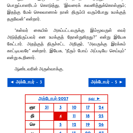
பொறுப்பாளரிடம் கொடுத்து, ‘இவரைக் கவனித்துக்கொள்ளும்;
இதற்கு மேல் செலவானால் நான் திரும்பி வரும்போது உமக்குத்
தருவேன்” என்றார்.
“கள்வர் கையில் அகப்பட்டவருக்கு இம்மூவருள் எவர்
அடுத்திருப்பவர் என உமக்குத் தோன்றுகிறது?” என்று இயேசு
கேட்டார். அதற்குத் திருச்சட்ட அறிஞர், “அவருக்கு இரக்கம்
காட்டியவரே” என்றார். இயேசு, “நீரும் போய் அப்படியே செய்யும்”
என்று கூறினார்.
ஆண்டவரின் அருள்வாக்கு.
◄ அக்டோபர் – 3
அக்டோபர் – 5 ►
அக்டோபர்-2027
நவ ►
ஞா
31
3
10
17
24
தி
4
11
18
25
செ
5
12
19
26