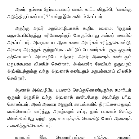
அவர், தம்மை நேர்மையாளர் எனக் காட்ட விரும்பி, “எனக்கு
அடுத்திருப்பவர் யார்?” என்று இயேசுவிடம் கேட்டார்.
அதற்கு அவர் மறுமொழியாகக் கூறிய உவமை: “ஒருவர்
எருசலேமிலிருந்து எரிகோவுக்குப் போகும்போது கள்வர் கையில்
அகப்பட்டார். அவருடைய ஆடைகளை அவர்கள் உரிந்துகொண்டு,
அவரை அடித்துக் குற்றுயிராக விட்டுப் போனார்கள். குரு ஒருவர்
தற்செயலாய் அவ்வழியே வந்தார். அவர் அவரைக் கண்டதும்
மறுபக்கமாக விலகிச் சென்றார். அவ்வாறே லேவியர் ஒருவரும்
அவ்விடத்துக்கு வந்து அவரைக் கண்டதும் மறுபக்கமாய் விலகிச்
சென்றார்.
ஆனால் அவ்வழியே பயணம் செய்துகொண்டிருந்த சமாரியர்
ஒருவர் அருகில் வந்து அவரைக் கண்டபோது அவர்மீது பரிவு
கொண்டார். அவர் அவரை அணுகி, காயங்களில் திராட்சை மதுவும்
எண்ணெயும் வார்த்து, அவற்றைக் கட்டி, தாம் பயணம் செய்த
விலங்கின்மீது ஏற்றி, ஒரு சாவடிக்குக் கொண்டு போய் அவரைக்
கவனித்துக்கொண்டார்.
மறுநாள் இரு தெனாரியத்தை எடுத்து, சாவடிப்