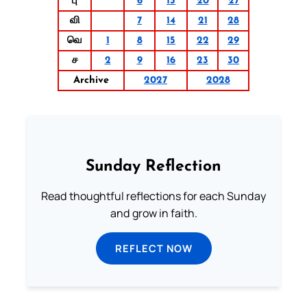
பு
6
13
20
27
வி
7
14
21
28
வெ
1
8
15
22
29
ச
2
9
16
23
30
Archive
2027
2028
Sunday Reflection
Read thoughtful reflections for each Sunday
and grow in faith.
REFLECT NOW