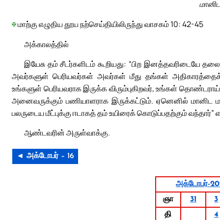
மானிட 
✠
மாற்கு எழுதிய தூய நற்செய்தியிலிருந்து வாசகம் 10: 42-45
அக்காலத்தில்
இயேசு தம் சீடர்களிடம் கூறியது: “பிற இனத்தவரிடையே தலை
அவர்களுள் பெரியவர்கள் அவர்கள் மீது தங்கள் அதிகாரத்தைக்
உங்களுள் பெரியவராக இருக்க விரும்புகிறவர், உங்கள் தொண்டராய்
அனைவருக்கும் பணியாளராக இருக்கட்டும். ஏனெனில் மானிட ம
பலருடைய மீட்புக்கு ஈடாகத் தம் உயிரைக் கொடுப்பதற்கும் வந்தார்” எ
ஆண்டவரின் அருள்வாக்கு.
◄ அக்டோபர் – 16
அக்டோபர்-20
ஞா
31
3
தி
4