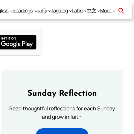
lish
Readings
தமிழ்
Tagalog
Latin
中文
More
Sunday Reflection
Read thoughtful reflections for each Sunday
and grow in faith.