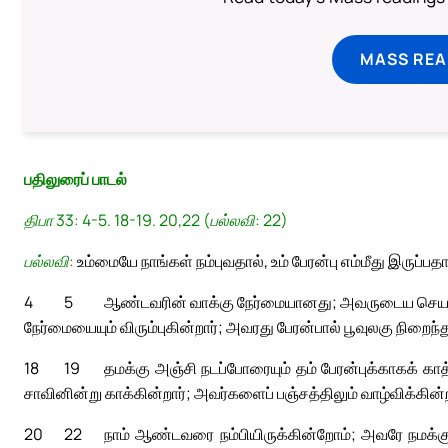
MASS REA
பதிலுரைப் பாடல்
திபா 33: 4-5. 18-19. 20,22 (பல்லவி: 22)
பல்லவி:
உம்மையே நாங்கள் நம்புவதால், உம் பேரன்பு எம்மீது இருப்பத
4
5
ஆண்டவரின் வாக்கு நேர்மையானது; அவருடைய செயல்க
நேர்மையையும் விரும்புகின்றார்; அவரது பேரன்பால் பூவுலகு நிறைந்
18
19
தமக்கு அஞ்சி நடப்போரையும் தம் பேரன்புக்காகக் க
சாவினின்று காக்கின்றார்; அவர்களைப் பஞ்சத்திலும் வாழ்விக்கின்ற
20
22
நாம் ஆண்டவரை நம்பியிருக்கின்றோம்; அவரே நமக்க