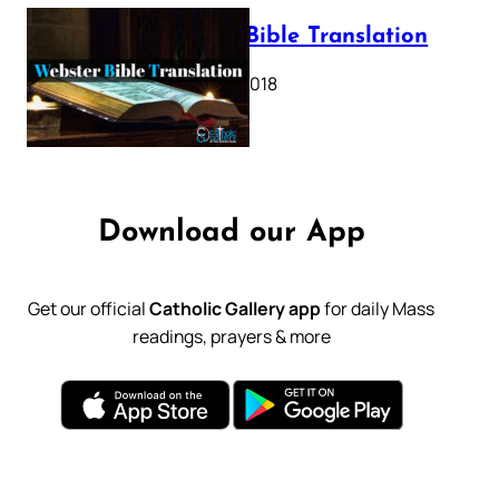
Webster Bible Translation
October 11, 2018
Download our App
Get our official
Catholic Gallery app
for daily Mass
readings, prayers & more