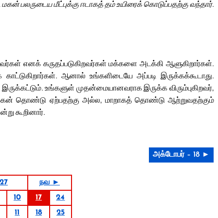
மகன் பலருடைய மீட்புக்கு ஈடாகத் தம் உயிரைக் கொடுப்பதற்கு வந்தார்.
வர்கள் எனக் கருதப்படுகிறவர்கள் மக்களை அடக்கி ஆளுகிறார்கள்.
 காட்டுகிறார்கள். ஆனால் உங்களிடையே அப்படி இருக்கக்கூடாது.
 இருக்கட்டும். உங்களுள் முதன்மையானவராக இருக்க விரும்புகிறவர்,
கன் தொண்டு ஏற்பதற்கு அல்ல, மாறாகத் தொண்டு ஆற்றுவதற்கும்
ன்று கூறினார்.
அக்டோபர் – 18 ►
27
நவ ►
10
17
24
11
18
25