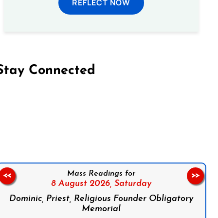
REFLECT NOW
Stay Connected
on Facebook
Follow us on Instagram
Follow us on X
Subscribe to our YouTube Channel
Follow us on WhatsApp
Mass Readings for
<<
>>
8 August 2026,
Saturday
Dominic, Priest, Religious Founder Obligatory
Memorial