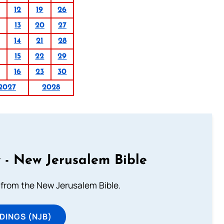
12
19
26
13
20
27
14
21
28
15
22
29
16
23
30
2027
2028
 - New Jerusalem Bible
from the New Jerusalem Bible.
DINGS (NJB)