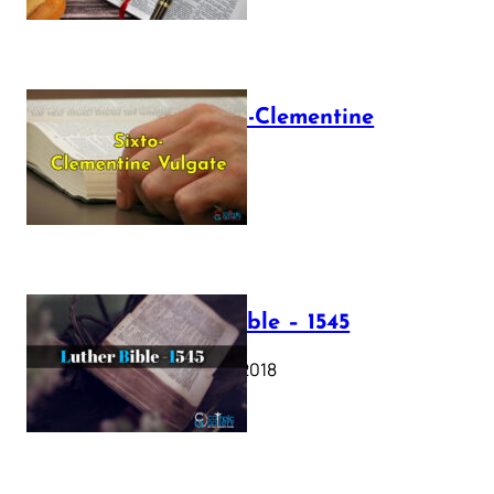
The Sixto-Clementine
Vulgate
July 12, 2025
Luther Bible – 1545
October 17, 2018