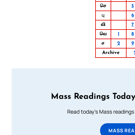
செ
5
பு
6
வி
7
வெ
1
8
ச
2
9
Archive
Mass Readings Today
Read today's Mass readings 
MASS REA