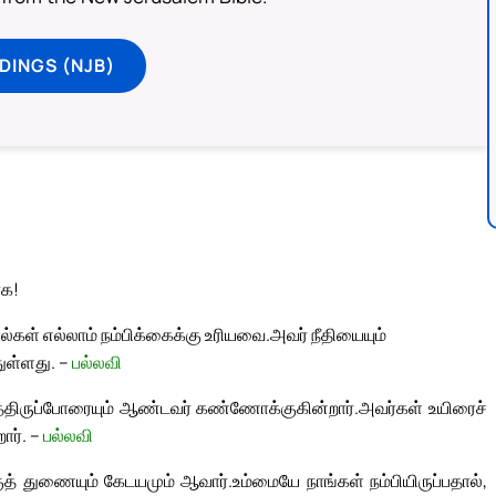
DINGS (NJB)
ாக!
ள் எல்லாம் நம்பிக்கைக்கு உரியவை.
அவர் நீதியையும்
துள்ளது. –
பல்லவி
ாத்திருப்போரையும் ஆண்டவர் கண்ணோக்குகின்றார்.
அவர்கள் உயிரைச்
ார். –
பல்லவி
ுத் துணையும் கேடயமும் ஆவார்.
உம்மையே நாங்கள் நம்பியிருப்பதால்,