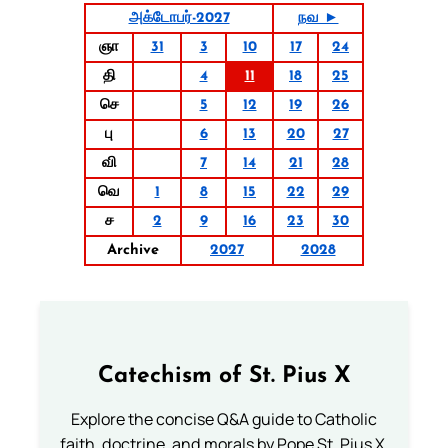
அக்டோபர்-2027
நவ ►
ஞா
31
3
10
17
24
தி
4
11
18
25
செ
5
12
19
26
பு
6
13
20
27
வி
7
14
21
28
வெ
1
8
15
22
29
ச
2
9
16
23
30
Archive
2027
2028
Catechism of St. Pius X
Explore the concise Q&A guide to Catholic
faith, doctrine, and morals by Pope St. Pius X.