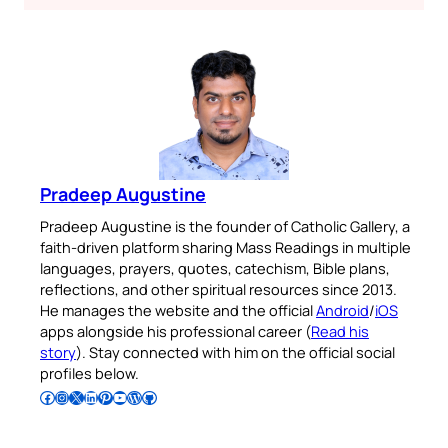
Pradeep Augustine
Pradeep Augustine is the founder of Catholic Gallery, a
faith-driven platform sharing Mass Readings in multiple
languages, prayers, quotes, catechism, Bible plans,
reflections, and other spiritual resources since 2013.
He manages the website and the official
Android
/
iOS
apps alongside his professional career (
Read his
story
). Stay connected with him on the official social
profiles below.
Follow Pradeep on Facebook
Follow Pradeep on Instagram
Follow Pradeep on X
Follow Pradeep on LinkedIn
Follow Pradeep on Pinterest
Subscribe to Pradeep’s Youtube Channel
Follow Pradeep on WordPress
Follow Pradeep on GitHub