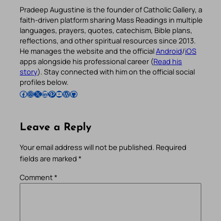
Pradeep Augustine is the founder of Catholic Gallery, a
faith-driven platform sharing Mass Readings in multiple
languages, prayers, quotes, catechism, Bible plans,
reflections, and other spiritual resources since 2013.
He manages the website and the official
Android
/
iOS
apps alongside his professional career (
Read his
story
). Stay connected with him on the official social
profiles below.
Follow Pradeep on Facebook
Follow Pradeep on Instagram
Follow Pradeep on X
Follow Pradeep on LinkedIn
Follow Pradeep on Pinterest
Subscribe to Pradeep’s Youtube Channel
Follow Pradeep on WordPress
Follow Pradeep on GitHub
Leave a Reply
Your email address will not be published.
Required
fields are marked
*
Comment
*