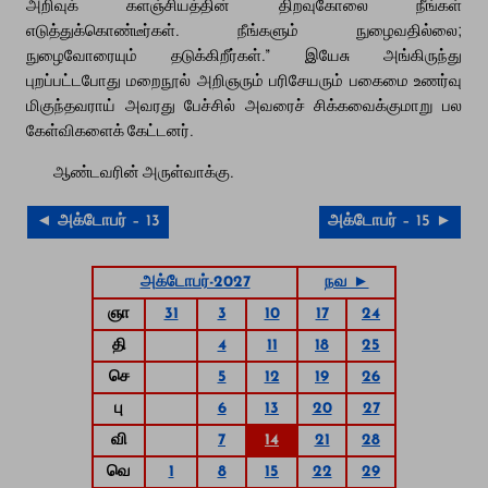
அறிவுக் களஞ்சியத்தின் திறவுகோலை நீங்கள்
எடுத்துக்கொண்டீர்கள். நீங்களும் நுழைவதில்லை;
நுழைவோரையும் தடுக்கிறீர்கள்.” இயேசு அங்கிருந்து
புறப்பட்டபோது மறைநூல் அறிஞரும் பரிசேயரும் பகைமை உணர்வு
மிகுந்தவராய் அவரது பேச்சில் அவரைச் சிக்கவைக்குமாறு பல
கேள்விகளைக் கேட்டனர்.
ஆண்டவரின் அருள்வாக்கு.
◄ அக்டோபர் – 13
அக்டோபர் – 15 ►
அக்டோபர்-2027
நவ ►
ஞா
31
3
10
17
24
தி
4
11
18
25
செ
5
12
19
26
பு
6
13
20
27
வி
7
14
21
28
வெ
1
8
15
22
29