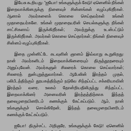
இயேசு கூறியது: “ஐயோ! உங்களுக்குக் கேடு! ஏனெனில் நீங்கள்
இறைவாக்கினருக்கு நினைவுச் சின்னங்கள் எழுப்புகிறீர்கள்.
ஆனால் அவர்களைக் கொலை செய்தவர்கள் உங்கள்
மூதாதையர்களே. உங்கள் மூதாதையரின் செயல்களுக்கு நீங்கள்
சாட்சிகளாய் இருக்கிறீர்கள்; அவற்றுக்கு உடன்பட்டும்
இருக்கிறீர்கள். அவர்கள் கொலை செய்தார்கள்; நீங்கள் நினைவுச்
சின்னம் எழுப்புகிறீர்கள்.
இதை முன்னிட்டே கடவுளின் ஞானம் இவ்வாறு கூறுகிறது:
நான் அவர்களிடம் இறைவாக்கினரையும் திருத்தூதரையும்
அனுப்புவேன். அவர்களுள் சிலரைக் கொலை செய்வார்கள்;
சிலரைத் துன்புறுத்துவார்கள். ஆபேலின் இரத்தம் முதல்,
பலிபீடத்திற்கும் தூயகத்திற்கும் நடுவே சிந்தப்பட்ட சக்கரியாவின்
இரத்தம் வரை, உலகம் தோன்றியதிலிருந்து சிந்தப்பட்ட
இறைவாக்கினர் அனைவரின் இரத்தத்திற்காக இந்தத்
தலைமுறையினரிடம் கணக்குக் கேட்கப்படும். ஆம், நான்
உங்களுக்குச் சொல்கிறேன், இந்தத் தலைமுறையினரிடம்
கணக்குக் கேட்கப்படும்.
ஐயோ! திருச்சட்ட அறிஞரே, உங்களுக்குக் கேடு! ஏனெனில்