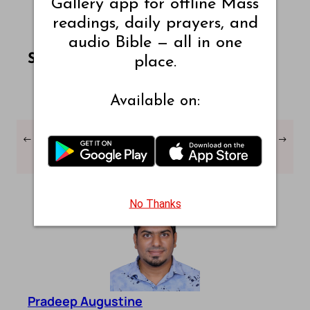
Gallery app for offline Mass
readings, daily prayers, and
audio Bible — all in one
Share this article on Facebook
Share this article on WhatsApp
Share this article on LinkedIn
Share this article on X
Share this article on Telegram
Email this Article
Share:
place.
Available on:
←
திருப்பலி வாசகங்கள் –
திருப்பலி வாசகங்கள் –
→
அக்டோபர் 13, 2027
அக்டோபர் 14, 2027 – வ2
No Thanks
Pradeep Augustine