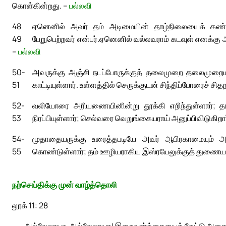
கொள்கின்றது. –
பல்லவி
48
ஏனெனில் அவர் தம் அடிமையின் தாழ்நிலையைக் கண்
49
பேறுபெற்றவர் என்பர்.
ஏனெனில் வல்லவராம் கடவுள் எனக்கு அ
–
பல்லவி
50-
அவருக்கு அஞ்சி நடப்போருக்குத் தலைமுறை தலைமுறையாய
51
காட்டியுள்ளார். உள்ளத்தில் செருக்குடன் சிந்திப்போரைச் சிதற
52-
வலியோரை அரியணையினின்று தூக்கி எறிந்துள்ளார்; தாழ
53
நிரப்பியுள்ளார்; செல்வரை வெறுங்கையராய் அனுப்பிவிடுகிறார
54-
மூதாதையருக்கு உரைத்தபடியே அவர் ஆபிரகாமையும் அவ
55
கொண்டுள்ளார்; தம் ஊழியராகிய இஸ்ரயேலுக்குத் துணையாக
நற்செய்திக்கு முன் வாழ்த்தொலி
லூக் 11: 28
அல்லேலூயா, அல்லேலூயா! இறைவார்த்தையைக் கேட்டு அதைக் 