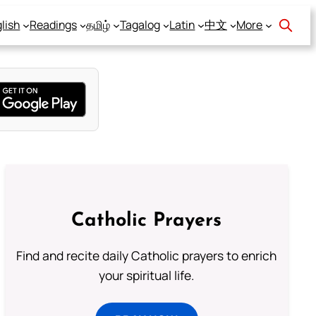
lish
Readings
தமிழ்
Tagalog
Latin
中文
More
Catholic Prayers
Find and recite daily Catholic prayers to enrich
your spiritual life.