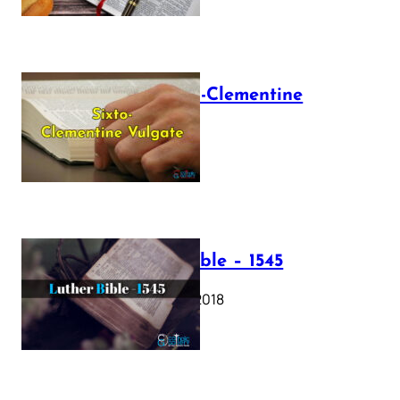
The Sixto-Clementine
Vulgate
July 12, 2025
Luther Bible – 1545
October 17, 2018