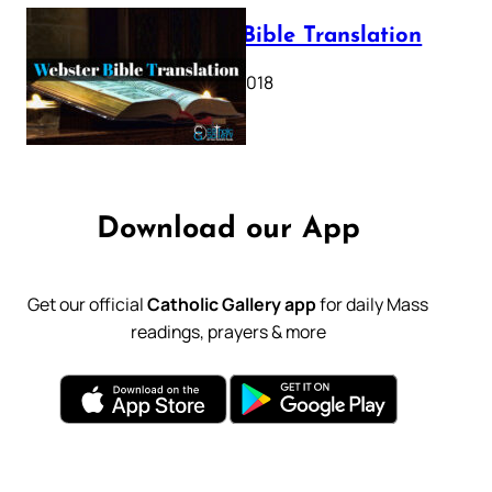
Webster Bible Translation
October 11, 2018
Download our App
Get our official
Catholic Gallery app
for daily Mass
readings, prayers & more