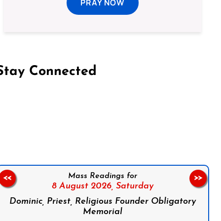
PRAY NOW
Stay Connected
on Facebook
Follow us on Instagram
Follow us on X
Subscribe to our YouTube Channel
Follow us on WhatsApp
Mass Readings for
<<
>>
8 August 2026,
Saturday
Dominic, Priest, Religious Founder Obligatory
Memorial