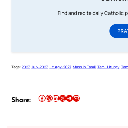
Find and recite daily Catholic pr
PRA
Tags:
2027
July-2027
Liturgy-2027
Mass in Tamil
Tamil Liturgy
Tam
Share this article on Facebook
Share this article on WhatsApp
Share this article on LinkedIn
Share this article on X
Share this article on Telegram
Email this Article
Share: