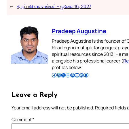
←
திருப்பலி வாசகங்கள் – ஜூலை 16, 2027
Pradeep Augustine
Pradeep Augustine is the founder of C
Readings in multiple languages, praye
spiritual resources since 2013. He ma
alongside his professional career (
Re
profiles below.
Follow Pradeep on Facebook
Follow Pradeep on Instagram
Follow Pradeep on X
Follow Pradeep on LinkedIn
Follow Pradeep on Pinterest
Subscribe to Pradeep’s Youtube Channel
Follow Pradeep on WordPress
Follow Pradeep on GitHub
Leave a Reply
Your email address will not be published.
Required fields
Comment
*