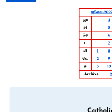
ஜூலை-202
ஞா
4
தி
5
செ
6
பு
7
வி
1
8
வெ
2
9
ச
3
10
Archive
Catholi