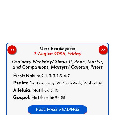
Follow us on Facebook
Follow us on Instagram
Follow us on X
Subscribe to our YouTube Channel
Follow us on WhatsApp
Mass Readings for
<<
>>
7 August 2026,
Friday
Ordinary Weekday/ Sixtus II, Pope, Martyr,
and Companions, Martyrs/ Cajetan, Priest
First:
Nahum 2: 1, 3; 3: 1-3, 6-7
Psalm:
Deuteronomy 32: 35cd-36ab, 39abcd, 41
Alleluia:
Matthew 5: 10
Gospel:
Matthew 16: 24-28
FULL MASS READINGS