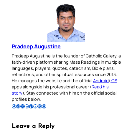
Pradeep Augustine
Pradeep Augustine is the founder of Catholic Gallery, a
faith-driven platform sharing Mass Readings in multiple
languages, prayers, quotes, catechism, Bible plans,
reflections, and other spiritual resources since 2013.
He manages the website and the official
Android
/
iOS
apps alongside his professional career (
Read his
story
). Stay connected with him on the official social
profiles below.
Follow Pradeep on Facebook
Follow Pradeep on Instagram
Follow Pradeep on X
Follow Pradeep on LinkedIn
Follow Pradeep on Pinterest
Subscribe to Pradeep’s Youtube Channel
Follow Pradeep on WordPress
Follow Pradeep on GitHub
Leave a Reply