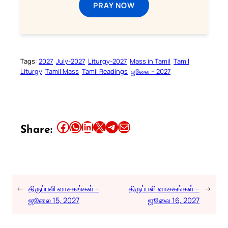
PRAY NOW
Tags:
2027
July-2027
Liturgy-2027
Mass in Tamil
Tamil
Liturgy
Tamil Mass
Tamil Readings
ஜூலை – 2027
Share this article on Facebook
Share this article on WhatsApp
Share this article on LinkedIn
Share this article on X
Share this article on Telegram
Email this Article
Share:
←
திருப்பலி வாசகங்கள் –
திருப்பலி வாசகங்கள் –
→
ஜூலை 15, 2027
ஜூலை 16, 2027