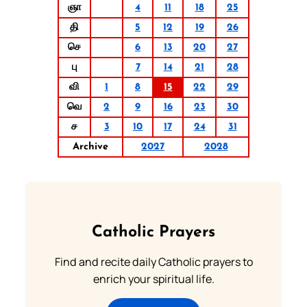
ஞா
4
11
18
25
தி
5
12
19
26
செ
6
13
20
27
பு
7
14
21
28
வி
1
8
15
22
29
வெ
2
9
16
23
30
ச
3
10
17
24
31
Archive
2027
2028
Catholic Prayers
Find and recite daily Catholic prayers to
enrich your spiritual life.