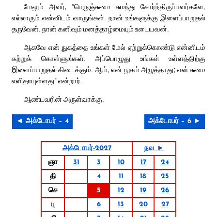
மேலும் அவர், “பெருஞ்சுமை சுமந்து சோர்ந்திருப்பவர்களே,
எல்லாரும் என்னிடம் வாருங்கள். நான் உங்களுக்கு இளைப்பாறுதல்
தருவேன். நான் கனிவும் மனத்தாழ்மையும் உடையவன்.
ஆகவே என் நுகத்தை உங்கள் மேல் ஏற்றுக்கொண்டு என்னிடம்
கற்றுக் கொள்ளுங்கள். அப்பொழுது உங்கள் உள்ளத்திற்கு
இளைப்பாறுதல் கிடைக்கும். ஆம், என் நுகம் அழுத்தாது; என் சுமை
எளிதாயுள்ளது” என்றார்.
ஆண்டவரின் அருள்வாக்கு.
◄ அக்டோபர் – 4
அக்டோபர் – 6 ►
அக்டோபர்-2027
நவ ►
ஞா
31
3
10
17
24
தி
4
11
18
25
செ
5
12
19
26
பு
6
13
20
27