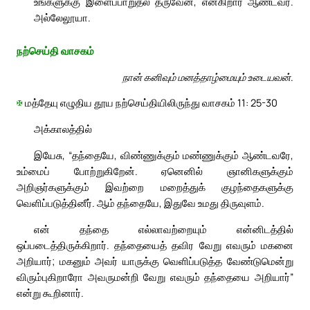
உங்களுக்கு இளைப்பாறுதல் தருவேன், என்கிறார் ஆண்டவர்.
அல்லேலூயா.
நற்செய்தி வாசகம்
நான் கனிவும் மனத்தாழ்மையும் உடையவன்.
✠
மத்தேயு எழுதிய தூய நற்செய்தியிலிருந்து வாசகம் 11: 25-30
அக்காலத்தில்
இயேசு, “தந்தையே, விண்ணுக்கும் மண்ணுக்கும் ஆண்டவரே,
உம்மைப் போற்றுகிறேன். ஏனெனில் ஞானிகளுக்கும்
அறிஞர்களுக்கும் இவற்றை மறைத்துக் குழந்தைகளுக்கு
வெளிப்படுத்தினீர். ஆம் தந்தையே, இதுவே உமது திருவுளம்.
என் தந்தை எல்லாவற்றையும் என்னிடத்தில்
ஒப்படைத்திருக்கிறார். தந்தையைத் தவிர வேறு எவரும் மகனை
அறியார்; மகனும் அவர் யாருக்கு வெளிப்படுத்த வேண்டுமென்று
விரும்புகிறாரோ அவருமன்றி வேறு எவரும் தந்தையை அறியார்”
என்று கூறினார்.