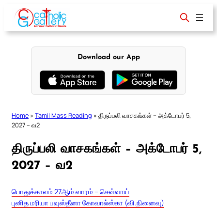
Skip
to
content
Download our App
Home
»
Tamil Mass Reading
»
திருப்பலி வாசகங்கள் – அக்டோபர் 5,
2027 – வ2
திருப்பலி வாசகங்கள் – அக்டோபர் 5,
2027 – வ2
பொதுக்காலம் 27ஆம் வாரம் – செவ்வாய்
புனித மரியா பவுஸ்தீனா கோவால்ஸ்கா (வி.நினைவு)