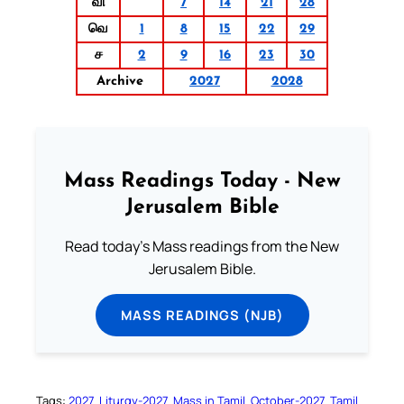
வி
7
14
21
28
வெ
1
8
15
22
29
ச
2
9
16
23
30
Archive
2027
2028
Mass Readings Today - New
Jerusalem Bible
Read today's Mass readings from the New
Jerusalem Bible.
MASS READINGS (NJB)
Tags:
2027
Liturgy-2027
Mass in Tamil
October-2027
Tamil