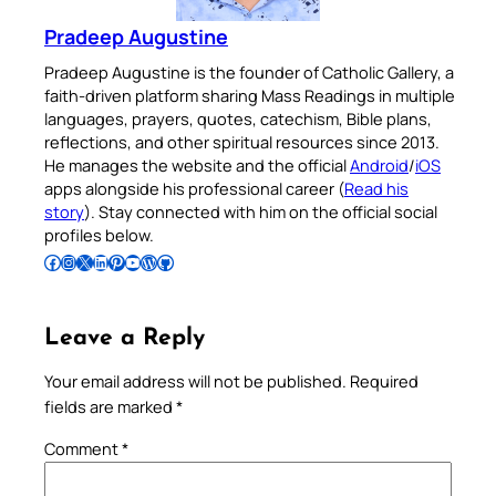
Pradeep Augustine
Pradeep Augustine is the founder of Catholic Gallery, a
faith-driven platform sharing Mass Readings in multiple
languages, prayers, quotes, catechism, Bible plans,
reflections, and other spiritual resources since 2013.
He manages the website and the official
Android
/
iOS
apps alongside his professional career (
Read his
story
). Stay connected with him on the official social
profiles below.
Follow Pradeep on Facebook
Follow Pradeep on Instagram
Follow Pradeep on X
Follow Pradeep on LinkedIn
Follow Pradeep on Pinterest
Subscribe to Pradeep’s Youtube Channel
Follow Pradeep on WordPress
Follow Pradeep on GitHub
Leave a Reply
Your email address will not be published.
Required
fields are marked
*
Comment
*