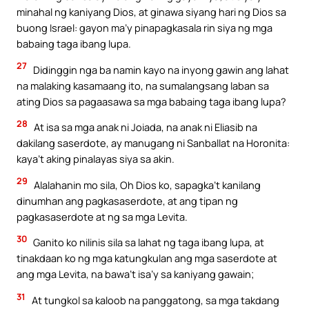
minahal ng kaniyang Dios, at ginawa siyang hari ng Dios sa
buong Israel: gayon ma’y pinapagkasala rin siya ng mga
babaing taga ibang lupa.
27
Didinggin nga ba namin kayo na inyong gawin ang lahat
na malaking kasamaang ito, na sumalangsang laban sa
ating Dios sa pagaasawa sa mga babaing taga ibang lupa?
28
At isa sa mga anak ni Joiada, na anak ni Eliasib na
dakilang saserdote, ay manugang ni Sanballat na Horonita:
kaya’t aking pinalayas siya sa akin.
29
Alalahanin mo sila, Oh Dios ko, sapagka’t kanilang
dinumhan ang pagkasaserdote, at ang tipan ng
pagkasaserdote at ng sa mga Levita.
30
Ganito ko nilinis sila sa lahat ng taga ibang lupa, at
tinakdaan ko ng mga katungkulan ang mga saserdote at
ang mga Levita, na bawa’t isa’y sa kaniyang gawain;
31
At tungkol sa kaloob na panggatong, sa mga takdang