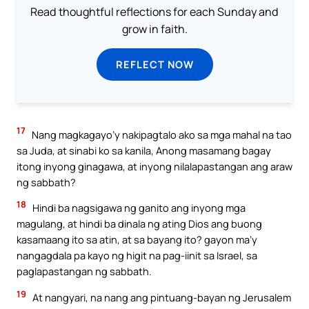
Read thoughtful reflections for each Sunday and
grow in faith.
REFLECT NOW
17
Nang magkagayo’y nakipagtalo ako sa mga mahal na tao
sa Juda, at sinabi ko sa kanila, Anong masamang bagay
itong inyong ginagawa, at inyong nilalapastangan ang araw
ng sabbath?
18
Hindi ba nagsigawa ng ganito ang inyong mga
magulang, at hindi ba dinala ng ating Dios ang buong
kasamaang ito sa atin, at sa bayang ito? gayon ma’y
nangagdala pa kayo ng higit na pag-iinit sa Israel, sa
paglapastangan ng sabbath.
19
At nangyari, na nang ang pintuang-bayan ng Jerusalem