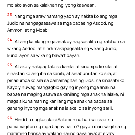
mo ako ayon sa kalakhan ng iyong kaawaan.
23
Nang mga araw namang yaon ay nakita ko ang mga
Judio na nangagaasawa sa mga babae ng Asdod, ng
Ammon, at ng Moab:
24
At ang kanilang mga anak ay nagsasalita ng kalahati sa
wikang Asdod, at hindi makapagsalita ng wikang Judio,
kundi ayon sa wika ng bawa’t bayan.
25
At ako’y nakipagtalo sa kanila, at sinumpa ko sila, at
sinaktan ko ang iba sa kanila, at sinabunutan ko sila, at
pinasumpa ko sila sa pamamagitan ng Dios, na sinasabi ko,
Kayo’y huwag mangagbibigay ng inyong mga anak na
babae na maging asawa sa kanilang mga anak na lalake, ni
magsisikuha man ng kanilang mga anak na babae sa
ganang inyong mga anak na lalake, o sa inyong sarili.
26
Hindi ba nagkasala si Salomon na hari sa Israel sa
pamamagitan ng mga bagay na ito? gayon man sa gitna ng
maraming bansa ay walang haring gaya niya; at siya’y