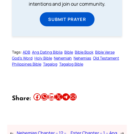
intentions and join our community.
SUBMIT PRAYER
Tags:
ADB
Ang Dating Biblia
Bible
Bible Book
Bible Verse
God’s Word
Holy Bible
Nehemiah
Nehemias
Old Testament
Philippines Bible
Tagalog
Tagalog Bible
Share this article on Facebook
Share this article on WhatsApp
Share this article on LinkedIn
Share this article on X
Share this article on Telegram
Email this Article
Share:
←
Nehemias Chapter – 12 –
Ester Chapter – 1 – Ang
→