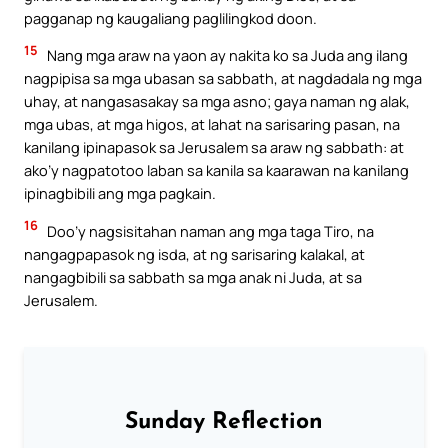
pagganap ng kaugaliang paglilingkod doon.
15
Nang mga araw na yaon ay nakita ko sa Juda ang ilang
nagpipisa sa mga ubasan sa sabbath, at nagdadala ng mga
uhay, at nangasasakay sa mga asno; gaya naman ng alak,
mga ubas, at mga higos, at lahat na sarisaring pasan, na
kanilang ipinapasok sa Jerusalem sa araw ng sabbath: at
ako’y nagpatotoo laban sa kanila sa kaarawan na kanilang
ipinagbibili ang mga pagkain.
16
Doo’y nagsisitahan naman ang mga taga Tiro, na
nangagpapasok ng isda, at ng sarisaring kalakal, at
nangagbibili sa sabbath sa mga anak ni Juda, at sa
Jerusalem.
Sunday Reflection