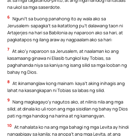
at sa mga tagatanod-pinto; at ang mga handog na itataas
na ukol sa mga saserdote.
6
Nguni’t sa buong panahong ito ay wala ako sa
Jerusalem: sapagka’t sa ikatatlong pu’t dalawang taon ni
Artajerjes na hari sa Babilonia ay naparoon ako sa hari, at
pagkatapos ng ilang araw ay nagpaalam ako sa hari:
7
At ako’y naparoon sa Jerusalem, at naalaman ko ang
kasamaang ginawa ni Eliasib tungkol kay Tobias, sa
paghahanda niya sa kaniya ng isang silid sa mga looban ng
bahay ng Dios.
8
At ikinamanglaw kong mainam: kaya’t aking inihagis ang
lahat na kasangkapan ni Tobias sa labas ng silid.
9
Nang magkagayo’y nagutos ako, at nilinis nila ang mga
silid; at dinala ko uli roon ang mga sisidlan ng bahay ng Dios
pati ng mga handog na harina at ng kamangyan.
10
At nahalata ko na ang mga bahagi ng mga Levita ay hindi
nangabigay sa kanila; na anopa’t ang mga Levita, at ang