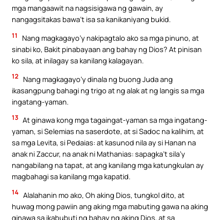
mga mangaawit na nagsisigawa ng gawain, ay
nangagsitakas bawa’t isa sa kanikaniyang bukid.
11
Nang magkagayo’y nakipagtalo ako sa mga pinuno, at
sinabi ko, Bakit pinabayaan ang bahay ng Dios? At pinisan
ko sila, at inilagay sa kanilang kalagayan.
12
Nang magkagayo’y dinala ng buong Juda ang
ikasangpung bahagi ng trigo at ng alak at ng langis sa mga
ingatang-yaman.
13
At ginawa kong mga tagaingat-yaman sa mga ingatang-
yaman, si Selemias na saserdote, at si Sadoc na kalihim, at
sa mga Levita, si Pedaias: at kasunod nila ay si Hanan na
anak ni Zaccur, na anak ni Mathanias: sapagka’t sila’y
nangabilang na tapat, at ang kanilang mga katungkulan ay
magbahagi sa kanilang mga kapatid.
14
Alalahanin mo ako, Oh aking Dios, tungkol dito, at
huwag mong pawiin ang aking mga mabuting gawa na aking
ginawa sa ikabubuti ng bahay ng aking Dios, at sa