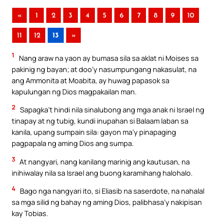
«
1
2
3
4
5
6
7
8
9
10
11
12
13
»
1
Nang araw na yaon ay bumasa sila sa aklat ni Moises sa
pakinig ng bayan; at doo’y nasumpungang nakasulat, na
ang Ammonita at Moabita, ay huwag papasok sa
kapulungan ng Dios magpakailan man.
2
Sapagka’t hindi nila sinalubong ang mga anak ni Israel ng
tinapay at ng tubig, kundi inupahan si Balaam laban sa
kanila, upang sumpain sila: gayon ma’y pinapaging
pagpapala ng aming Dios ang sumpa.
3
At nangyari, nang kanilang marinig ang kautusan, na
inihiwalay nila sa Israel ang buong karamihang halohalo.
4
Bago nga nangyari ito, si Eliasib na saserdote, na nahalal
sa mga silid ng bahay ng aming Dios, palibhasa’y nakipisan
kay Tobias.