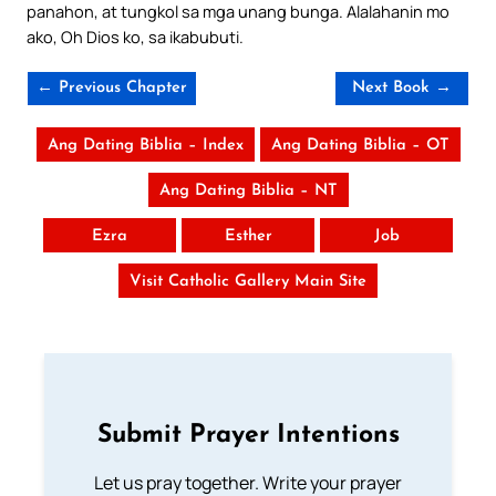
panahon, at tungkol sa mga unang bunga. Alalahanin mo
ako, Oh Dios ko, sa ikabubuti.
← Previous Chapter
Next Book →
Ang Dating Biblia – Index
Ang Dating Biblia – OT
Ang Dating Biblia – NT
Ezra
Esther
Job
Visit Catholic Gallery Main Site
Submit Prayer Intentions
Let us pray together. Write your prayer