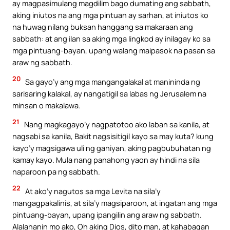
ay magpasimulang magdilim bago dumating ang sabbath,
aking iniutos na ang mga pintuan ay sarhan, at iniutos ko
na huwag nilang buksan hanggang sa makaraan ang
sabbath: at ang ilan sa aking mga lingkod ay inilagay ko sa
mga pintuang-bayan, upang walang maipasok na pasan sa
araw ng sabbath.
20
Sa gayo’y ang mga mangangalakal at manininda ng
sarisaring kalakal, ay nangatigil sa labas ng Jerusalem na
minsan o makalawa.
21
Nang magkagayo’y nagpatotoo ako laban sa kanila, at
nagsabi sa kanila, Bakit nagsisitigil kayo sa may kuta? kung
kayo’y magsigawa uli ng ganiyan, aking pagbubuhatan ng
kamay kayo. Mula nang panahong yaon ay hindi na sila
naparoon pa ng sabbath.
22
At ako’y nagutos sa mga Levita na sila’y
mangagpakalinis, at sila’y magsiparoon, at ingatan ang mga
pintuang-bayan, upang ipangilin ang araw ng sabbath.
Alalahanin mo ako, Oh aking Dios, dito man, at kahabagan