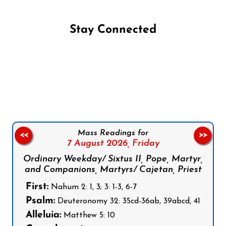
Stay Connected
Follow us on Facebook
Follow us on Instagram
Follow us on X
Subscribe to our YouTube Channel
Follow us on WhatsApp
Mass Readings for
<<
>>
7 August 2026,
Friday
Ordinary Weekday/ Sixtus II, Pope, Martyr,
and Companions, Martyrs/ Cajetan, Priest
First:
Nahum 2: 1, 3; 3: 1-3, 6-7
Psalm:
Deuteronomy 32: 35cd-36ab, 39abcd, 41
Alleluia:
Matthew 5: 10