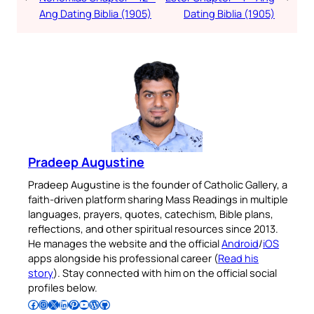
Ang Dating Biblia (1905)
Dating Biblia (1905)
Pradeep Augustine
Pradeep Augustine is the founder of Catholic Gallery, a
faith-driven platform sharing Mass Readings in multiple
languages, prayers, quotes, catechism, Bible plans,
reflections, and other spiritual resources since 2013.
He manages the website and the official
Android
/
iOS
apps alongside his professional career (
Read his
story
). Stay connected with him on the official social
profiles below.
Follow Pradeep on Facebook
Follow Pradeep on Instagram
Follow Pradeep on X
Follow Pradeep on LinkedIn
Follow Pradeep on Pinterest
Subscribe to Pradeep’s Youtube Channel
Follow Pradeep on WordPress
Follow Pradeep on GitHub