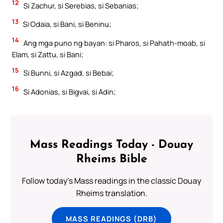
12
Si Zachur, si Serebias, si Sebanias;
13
Si Odaia, si Bani, si Beninu;
14
Ang mga puno ng bayan: si Pharos, si Pahath-moab, si
Elam, si Zattu, si Bani;
15
Si Bunni, si Azgad, si Bebai;
16
Si Adonias, si Bigvai, si Adin;
Mass Readings Today - Douay
Rheims Bible
Follow today's Mass readings in the classic Douay
Rheims translation.
MASS READINGS (DRB)