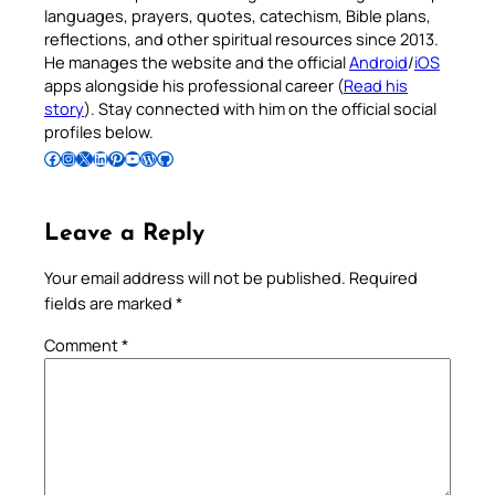
languages, prayers, quotes, catechism, Bible plans,
reflections, and other spiritual resources since 2013.
He manages the website and the official
Android
/
iOS
apps alongside his professional career (
Read his
story
). Stay connected with him on the official social
profiles below.
Follow Pradeep on Facebook
Follow Pradeep on Instagram
Follow Pradeep on X
Follow Pradeep on LinkedIn
Follow Pradeep on Pinterest
Subscribe to Pradeep’s Youtube Channel
Follow Pradeep on WordPress
Follow Pradeep on GitHub
Leave a Reply
Your email address will not be published.
Required
fields are marked
*
Comment
*