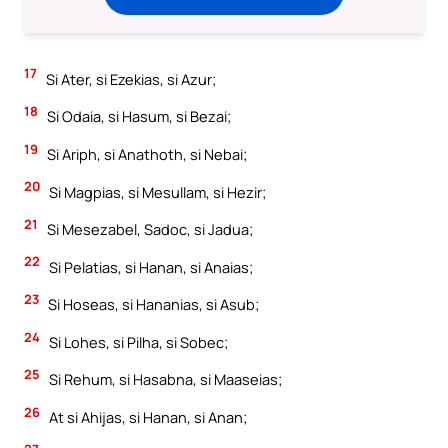
17
Si Ater, si Ezekias, si Azur;
18
Si Odaia, si Hasum, si Bezai;
19
Si Ariph, si Anathoth, si Nebai;
20
Si Magpias, si Mesullam, si Hezir;
21
Si Mesezabel, Sadoc, si Jadua;
22
Si Pelatias, si Hanan, si Anaias;
23
Si Hoseas, si Hananias, si Asub;
24
Si Lohes, si Pilha, si Sobec;
25
Si Rehum, si Hasabna, si Maaseias;
26
At si Ahijas, si Hanan, si Anan;