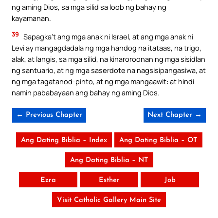
ng aming Dios, sa mga silid sa loob ng bahay ng
kayamanan.
39
Sapagka’t ang mga anak ni Israel, at ang mga anak ni
Levi ay mangagdadala ng mga handog na itataas, na trigo,
alak, at langis, sa mga silid, na kinaroroonan ng mga sisidlan
ng santuario, at ng mga saserdote na nagsisipangasiwa, at
ng mga tagatanod-pinto, at ng mga mangaawit: at hindi
namin pababayaan ang bahay ng aming Dios.
← Previous Chapter
Next Chapter →
Ang Dating Biblia – Index
Ang Dating Biblia – OT
Ang Dating Biblia – NT
Ezra
Esther
Job
Visit Catholic Gallery Main Site