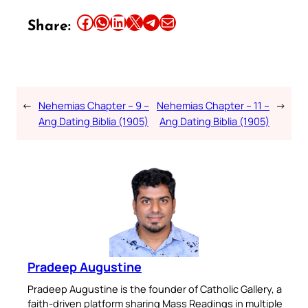
Share this article on Facebook
Share this article on WhatsApp
Share this article on LinkedIn
Share this article on X
Share this article on Telegram
Email this Article
Share:
←
Nehemias Chapter – 9 –
Nehemias Chapter – 11 –
→
Ang Dating Biblia (1905)
Ang Dating Biblia (1905)
Pradeep Augustine
Pradeep Augustine is the founder of Catholic Gallery, a
faith-driven platform sharing Mass Readings in multiple