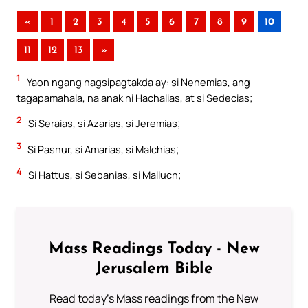
«
1
2
3
4
5
6
7
8
9
10
11
12
13
»
1
Yaon ngang nagsipagtakda ay: si Nehemias, ang
tagapamahala, na anak ni Hachalias, at si Sedecias;
2
Si Seraias, si Azarias, si Jeremias;
3
Si Pashur, si Amarias, si Malchias;
4
Si Hattus, si Sebanias, si Malluch;
Mass Readings Today - New
Jerusalem Bible
Read today's Mass readings from the New