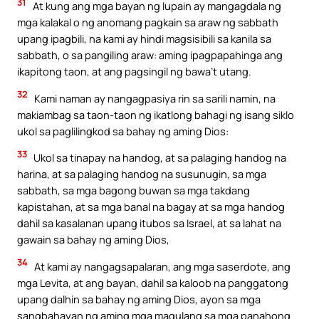
31
At kung ang mga bayan ng lupain ay mangagdala ng
mga kalakal o ng anomang pagkain sa araw ng sabbath
upang ipagbili, na kami ay hindi magsisibili sa kanila sa
sabbath, o sa pangiling araw: aming ipagpapahinga ang
ikapitong taon, at ang pagsingil ng bawa’t utang.
32
Kami naman ay nangagpasiya rin sa sarili namin, na
makiambag sa taon-taon ng ikatlong bahagi ng isang siklo
ukol sa paglilingkod sa bahay ng aming Dios:
33
Ukol sa tinapay na handog, at sa palaging handog na
harina, at sa palaging handog na susunugin, sa mga
sabbath, sa mga bagong buwan sa mga takdang
kapistahan, at sa mga banal na bagay at sa mga handog
dahil sa kasalanan upang itubos sa Israel, at sa lahat na
gawain sa bahay ng aming Dios,
34
At kami ay nangagsapalaran, ang mga saserdote, ang
mga Levita, at ang bayan, dahil sa kaloob na panggatong
upang dalhin sa bahay ng aming Dios, ayon sa mga
sangbahayan ng aming mga magulang sa mga panahong