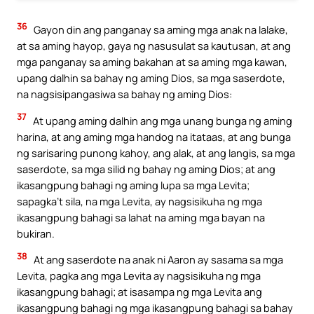
36
Gayon din ang panganay sa aming mga anak na lalake,
at sa aming hayop, gaya ng nasusulat sa kautusan, at ang
mga panganay sa aming bakahan at sa aming mga kawan,
upang dalhin sa bahay ng aming Dios, sa mga saserdote,
na nagsisipangasiwa sa bahay ng aming Dios:
37
At upang aming dalhin ang mga unang bunga ng aming
harina, at ang aming mga handog na itataas, at ang bunga
ng sarisaring punong kahoy, ang alak, at ang langis, sa mga
saserdote, sa mga silid ng bahay ng aming Dios; at ang
ikasangpung bahagi ng aming lupa sa mga Levita;
sapagka’t sila, na mga Levita, ay nagsisikuha ng mga
ikasangpung bahagi sa lahat na aming mga bayan na
bukiran.
38
At ang saserdote na anak ni Aaron ay sasama sa mga
Levita, pagka ang mga Levita ay nagsisikuha ng mga
ikasangpung bahagi; at isasampa ng mga Levita ang
ikasangpung bahagi ng mga ikasangpung bahagi sa bahay