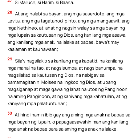
27
Si Malluch, si Harim, si Baana.
28
At ang nalabi sa bayan, ang mga saserdote, ang mga
Levita, ang mga tagatanod-pinto, ang mga mangaawit, ang
mga Nethineo, at lahat ng nagsihiwalay sa mga bayan ng
mga lupain sa kautusan ng Dios, ang kanilang mga asawa,
ang kanilang mga anak, na lalake at babae, bawa’t may
kaalaman at kaunawaan;
29
Sila’y nagsilakip sa kanilang mga kapatid, na kanilang
mga mahal na tao, at nagsisumpa, at nagsipanumpa, na
magsilakad sa kautusan ng Dios, na nabigay sa
pamamagitan ni Moises na lingkod ng Dios, at upang
magsiganap at magsigawa ng lahat na utos ng Panginoon
na aming Panginoon, at ng kaniyang mga kahatulan, at ng
kaniyang mga palatuntunan;
30
At hindi namin ibibigay ang aming mga anak na babae sa
mga bayan ng lupain, o papagaasawahin man ang kanilang
mga anak na babae para sa aming mga anak na lalake.