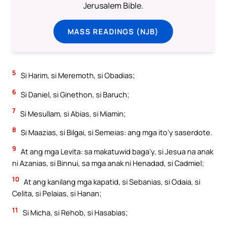
Jerusalem Bible.
MASS READINGS (NJB)
5
Si Harim, si Meremoth, si Obadias;
6
Si Daniel, si Ginethon, si Baruch;
7
Si Mesullam, si Abias, si Miamin;
8
Si Maazias, si Bilgai, si Semeias: ang mga ito’y saserdote.
9
At ang mga Levita: sa makatuwid baga’y, si Jesua na anak
ni Azanias, si Binnui, sa mga anak ni Henadad, si Cadmiel;
10
At ang kanilang mga kapatid, si Sebanias, si Odaia, si
Celita, si Pelaias, si Hanan;
11
Si Micha, si Rehob, si Hasabias;