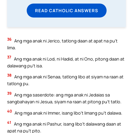
READ CATHOLIC ANSWERS
36
Ang mga anak ni Jerico, tatlong daan at apat na pu’t
lima.
37
Ang mga anak ni Lod, ni Hadid, at ni Ono, pitong daan at
dalawang pu’t isa.
38
Ang mga anak ni Senaa, tatlong libo at siyam na raan at
tatlong pu.
39
Ang mga saserdote: ang mga anak ni Jedaias sa
sangbahayan ni Jesua, siyam na raan at pitong pu’t tatlo.
40
Ang mga anak ni Immer, isang libo’t limang pu’t dalawa.
41
Ang mga anak ni Pashur, isang libo’t dalawang daan at
apat na pu’t pito.