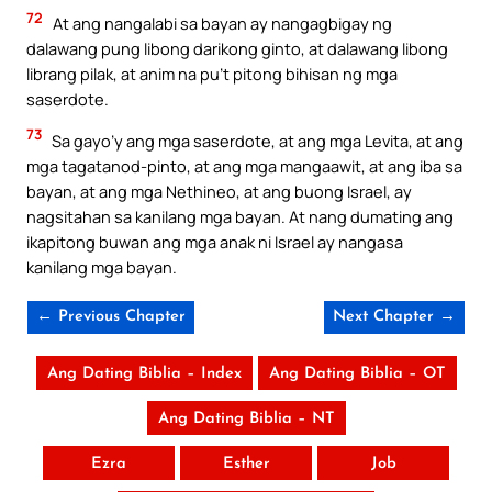
72
At ang nangalabi sa bayan ay nangagbigay ng
dalawang pung libong darikong ginto, at dalawang libong
librang pilak, at anim na pu’t pitong bihisan ng mga
saserdote.
73
Sa gayo’y ang mga saserdote, at ang mga Levita, at ang
mga tagatanod-pinto, at ang mga mangaawit, at ang iba sa
bayan, at ang mga Nethineo, at ang buong Israel, ay
nagsitahan sa kanilang mga bayan. At nang dumating ang
ikapitong buwan ang mga anak ni Israel ay nangasa
kanilang mga bayan.
← Previous Chapter
Next Chapter →
Ang Dating Biblia – Index
Ang Dating Biblia – OT
Ang Dating Biblia – NT
Ezra
Esther
Job