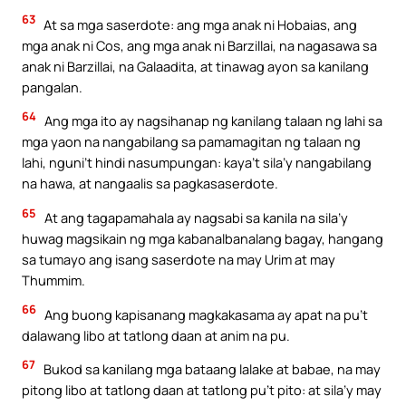
63
At sa mga saserdote: ang mga anak ni Hobaias, ang
mga anak ni Cos, ang mga anak ni Barzillai, na nagasawa sa
anak ni Barzillai, na Galaadita, at tinawag ayon sa kanilang
pangalan.
64
Ang mga ito ay nagsihanap ng kanilang talaan ng lahi sa
mga yaon na nangabilang sa pamamagitan ng talaan ng
lahi, nguni’t hindi nasumpungan: kaya’t sila’y nangabilang
na hawa, at nangaalis sa pagkasaserdote.
65
At ang tagapamahala ay nagsabi sa kanila na sila’y
huwag magsikain ng mga kabanalbanalang bagay, hangang
sa tumayo ang isang saserdote na may Urim at may
Thummim.
66
Ang buong kapisanang magkakasama ay apat na pu’t
dalawang libo at tatlong daan at anim na pu.
67
Bukod sa kanilang mga bataang lalake at babae, na may
pitong libo at tatlong daan at tatlong pu’t pito: at sila’y may