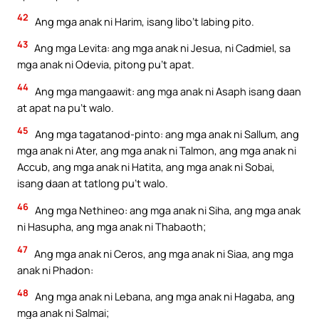
42
Ang mga anak ni Harim, isang libo’t labing pito.
43
Ang mga Levita: ang mga anak ni Jesua, ni Cadmiel, sa
mga anak ni Odevia, pitong pu’t apat.
44
Ang mga mangaawit: ang mga anak ni Asaph isang daan
at apat na pu’t walo.
45
Ang mga tagatanod-pinto: ang mga anak ni Sallum, ang
mga anak ni Ater, ang mga anak ni Talmon, ang mga anak ni
Accub, ang mga anak ni Hatita, ang mga anak ni Sobai,
isang daan at tatlong pu’t walo.
46
Ang mga Nethineo: ang mga anak ni Siha, ang mga anak
ni Hasupha, ang mga anak ni Thabaoth;
47
Ang mga anak ni Ceros, ang mga anak ni Siaa, ang mga
anak ni Phadon:
48
Ang mga anak ni Lebana, ang mga anak ni Hagaba, ang
mga anak ni Salmai;