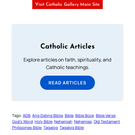
Visit Catholic Gallery Main Site
Catholic Articles
Explore articles on faith, spirituality, and
Catholic teachings.
READ ARTICLES
Tags:
ADB
Ang Dating Biblia
Bible
Bible Book
Bible Verse
God’s Word
Holy Bible
Nehemiah
Nehemias
Old Testament
Philippines Bible
Tagalog
Tagalog Bible