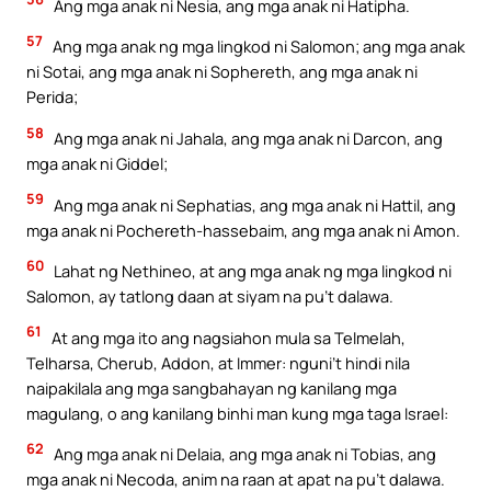
Ang mga anak ni Nesia, ang mga anak ni Hatipha.
57
Ang mga anak ng mga lingkod ni Salomon; ang mga anak
ni Sotai, ang mga anak ni Sophereth, ang mga anak ni
Perida;
58
Ang mga anak ni Jahala, ang mga anak ni Darcon, ang
mga anak ni Giddel;
59
Ang mga anak ni Sephatias, ang mga anak ni Hattil, ang
mga anak ni Pochereth-hassebaim, ang mga anak ni Amon.
60
Lahat ng Nethineo, at ang mga anak ng mga lingkod ni
Salomon, ay tatlong daan at siyam na pu’t dalawa.
61
At ang mga ito ang nagsiahon mula sa Telmelah,
Telharsa, Cherub, Addon, at Immer: nguni’t hindi nila
naipakilala ang mga sangbahayan ng kanilang mga
magulang, o ang kanilang binhi man kung mga taga Israel:
62
Ang mga anak ni Delaia, ang mga anak ni Tobias, ang
mga anak ni Necoda, anim na raan at apat na pu’t dalawa.