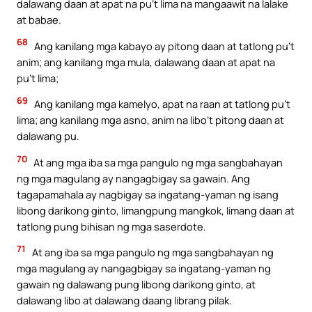
dalawang daan at apat na pu’t lima na mangaawit na lalake
at babae.
68
Ang kanilang mga kabayo ay pitong daan at tatlong pu’t
anim; ang kanilang mga mula, dalawang daan at apat na
pu’t lima;
69
Ang kanilang mga kamelyo, apat na raan at tatlong pu’t
lima; ang kanilang mga asno, anim na libo’t pitong daan at
dalawang pu.
70
At ang mga iba sa mga pangulo ng mga sangbahayan
ng mga magulang ay nangagbigay sa gawain. Ang
tagapamahala ay nagbigay sa ingatang-yaman ng isang
libong darikong ginto, limangpung mangkok, limang daan at
tatlong pung bihisan ng mga saserdote.
71
At ang iba sa mga pangulo ng mga sangbahayan ng
mga magulang ay nangagbigay sa ingatang-yaman ng
gawain ng dalawang pung libong darikong ginto, at
dalawang libo at dalawang daang librang pilak.