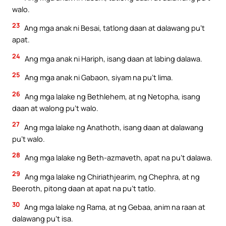
walo.
23
Ang mga anak ni Besai, tatlong daan at dalawang pu’t
apat.
24
Ang mga anak ni Hariph, isang daan at labing dalawa.
25
Ang mga anak ni Gabaon, siyam na pu’t lima.
26
Ang mga lalake ng Bethlehem, at ng Netopha, isang
daan at walong pu’t walo.
27
Ang mga lalake ng Anathoth, isang daan at dalawang
pu’t walo.
28
Ang mga lalake ng Beth-azmaveth, apat na pu’t dalawa.
29
Ang mga lalake ng Chiriathjearim, ng Chephra, at ng
Beeroth, pitong daan at apat na pu’t tatlo.
30
Ang mga lalake ng Rama, at ng Gebaa, anim na raan at
dalawang pu’t isa.