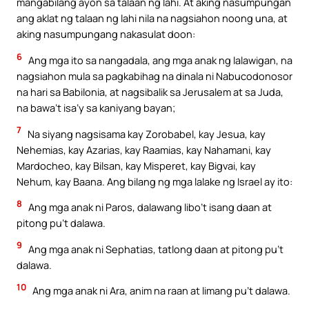
mangabilang ayon sa talaan ng lahi. At aking nasumpungan
ang aklat ng talaan ng lahi nila na nagsiahon noong una, at
aking nasumpungang nakasulat doon:
6
Ang mga ito sa nangadala, ang mga anak ng lalawigan, na
nagsiahon mula sa pagkabihag na dinala ni Nabucodonosor
na hari sa Babilonia, at nagsibalik sa Jerusalem at sa Juda,
na bawa’t isa’y sa kaniyang bayan;
7
Na siyang nagsisama kay Zorobabel, kay Jesua, kay
Nehemias, kay Azarias, kay Raamias, kay Nahamani, kay
Mardocheo, kay Bilsan, kay Misperet, kay Bigvai, kay
Nehum, kay Baana. Ang bilang ng mga lalake ng Israel ay ito:
8
Ang mga anak ni Paros, dalawang libo’t isang daan at
pitong pu’t dalawa.
9
Ang mga anak ni Sephatias, tatlong daan at pitong pu’t
dalawa.
10
Ang mga anak ni Ara, anim na raan at limang pu’t dalawa.