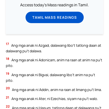
Access today's Mass readings in Tamil.
TAMIL MASS READINGS
17
Ang mga anak ni Azgad, dalawang libo’t tatlong daan at
dalawang pu’t dalawa.
18
Ang mga anak ni Adonicam, anim na raan at anim na pu’t
pito.
19
Ang mga anak ni Bigvai, dalawang libo’t anim na pu’t
pito.
20
Ang mga anak ni Addin, anim na raan at limang pu’t lima.
21
Ang mga anak ni Ater, ni Ezechias, siyam na pu’t walo.
22
Ang mga anak ni Hasum, tatlong daan at dalawang pu’t