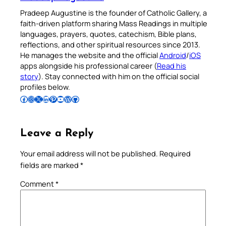
Pradeep Augustine is the founder of Catholic Gallery, a
faith-driven platform sharing Mass Readings in multiple
languages, prayers, quotes, catechism, Bible plans,
reflections, and other spiritual resources since 2013.
He manages the website and the official
Android
/
iOS
apps alongside his professional career (
Read his
story
). Stay connected with him on the official social
profiles below.
Follow Pradeep on Facebook
Follow Pradeep on Instagram
Follow Pradeep on X
Follow Pradeep on LinkedIn
Follow Pradeep on Pinterest
Subscribe to Pradeep’s Youtube Channel
Follow Pradeep on WordPress
Follow Pradeep on GitHub
Leave a Reply
Your email address will not be published.
Required
fields are marked
*
Comment
*