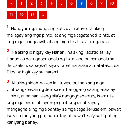
«
1
2
3
4
5
6
7
8
9
10
11
12
13
»
1
Nangyari nga nang ang kuta ay maitayo, at aking
mailagay ang mga pinto, at ang mga tagatanod-pinto, at
ang mga mangaawit, at ang mga Levita ay mangahalal.
2
Na aking ibinigay kay Hanani, na aking kapatid at kay
Hananias na tagapamahala ng kuta, ang pamamahala sa
Jerusalem: sapagka’t siya’y tapat na lalake at natatakot sa
Dios na higit kay sa marami.
3
At aking sinabi sa kanila, Huwag buksan ang mga
pintuang-bayan ng Jerusalem hanggang sa ang araw ay
uminit; at samantalang sila’y nangagbabantay, isara nila
ang mga pinto, at inyong mga itrangka: at kayo’y
mangaghalal ng mga bantay sa mga taga Jerusalem, bawa’t
isa’y sa kaniyang pagbabantay, at bawa’t isa’y sa tapat ng
kaniyang bahay.