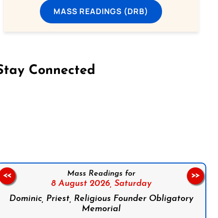
MASS READINGS (DRB)
Stay Connected
on Facebook
Follow us on Instagram
Follow us on X
Subscribe to our YouTube Channel
Follow us on WhatsApp
Mass Readings for
<<
>>
8 August 2026,
Saturday
Dominic, Priest, Religious Founder Obligatory
Memorial