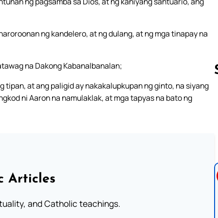
tunan ng pagsamba sa Dios, at ng kaniyang santuario, ang
naroroonan ng kandelero, at ng dulang, at ng mga tinapay na
inatawag na Dakong Kabanalbanalan;
ipan, at ang paligid ay nakakalupkupan ng ginto, na siyang
ngkod ni Aaron na namulaklak, at mga tapyas na bato ng
Follow us 
c Articles
rituality, and Catholic teachings.