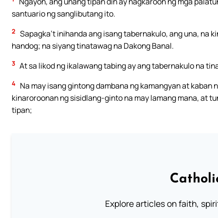
Ngayon, ang unang tipan din ay nagkaroon ng mga palatun
santuario ng sanglibutang ito.
2
Sapagka’t inihanda ang isang tabernakulo, ang una, na ki
handog; na siyang tinatawag na Dakong Banal.
3
At sa likod ng ikalawang tabing ay ang tabernakulo na t
4
Na may isang gintong dambana ng kamangyan at kaban ng t
kinaroroonan ng sisidlang-ginto na may lamang mana, at tu
tipan;
Catholi
Explore articles on faith, spi