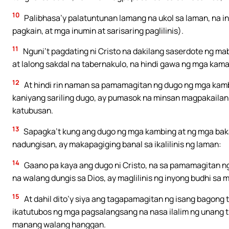
10
Palibhasa’y palatuntunan lamang na ukol sa laman, na
pagkain, at mga inumin at sarisaring paglilinis).
11
Nguni’t pagdating ni Cristo na dakilang saserdote ng ma
at lalong sakdal na tabernakulo, na hindi gawa ng mga kamay
12
At hindi rin naman sa pamamagitan ng dugo ng mga kamb
kaniyang sariling dugo, ay pumasok na minsan magpakaila
katubusan.
13
Sapagka’t kung ang dugo ng mga kambing at ng mga bak
nadungisan, ay makapagiging banal sa ikalilinis ng laman:
14
Gaano pa kaya ang dugo ni Cristo, na sa pamamagitan ng
na walang dungis sa Dios, ay maglilinis ng inyong budhi s
15
At dahil dito’y siya ang tagapamagitan ng isang bagong
ikatutubos ng mga pagsalangsang na nasa ilalim ng unang 
manang walang hanggan.