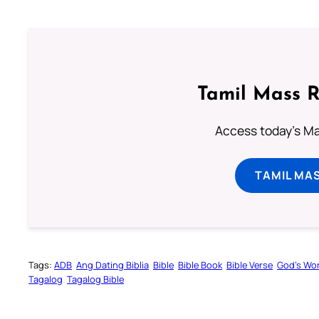
Tamil Mass 
Access today's Mas
TAMIL MA
Tags:
ADB
Ang Dating Biblia
Bible
Bible Book
Bible Verse
God’s Wo
Tagalog
Tagalog Bible