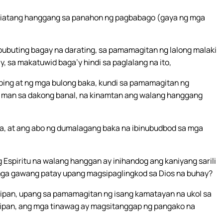
 iniatang hanggang sa panahon ng pagbabago (gaya ng mga
bubuting bagay na darating, sa pamamagitan ng lalong malaki
, sa makatuwid baga’y hindi sa paglalang na ito,
ing at ng mga bulong baka, kundi sa pamamagitan ng
n man sa dakong banal, na kinamtan ang walang hanggang
a, at ang abo ng dumalagang baka na ibinubudbod sa mga
 Espiritu na walang hanggan ay inihandog ang kaniyang sarili
a mga gawang patay upang magsipaglingkod sa Dios na buhay?
 tipan, upang sa pamamagitan ng isang kamatayan na ukol sa
tipan, ang mga tinawag ay magsitanggap ng pangako na