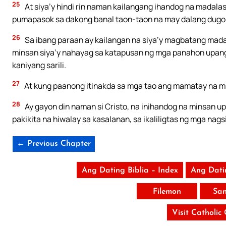
25
At siya’y hindi rin naman kailangang ihandog na madalas
pumapasok sa dakong banal taon-taon na may dalang dugo na
26
Sa ibang paraan ay kailangan na siya’y magbatang mada
minsan siya’y nahayag sa katapusan ng mga panahon upan
kaniyang sarili.
27
At kung paanong itinakda sa mga tao ang mamatay na m
28
Ay gayon din naman si Cristo, na inihandog na minsan u
pakikita na hiwalay sa kasalanan, sa ikaliligtas ng mga nags
← Previous Chapter
Ang Dating Biblia – Index
Ang Dati
Filemon
San
Visit Catholic