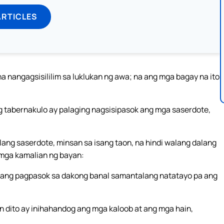
ARTICLES
a nangagsisililim sa luklukan ng awa; na ang mga bagay na ito
g tabernakulo ay palaging nagsisipasok ang mga saserdote,
ang saserdote, minsan sa isang taon, na hindi walang dalang
a mga kamalian ng bayan:
yag ang pagpasok sa dakong banal samantalang natatayo pa ang
 dito ay inihahandog ang mga kaloob at ang mga hain,