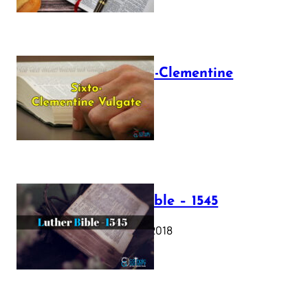
The Sixto-Clementine
Vulgate
July 12, 2025
Luther Bible – 1545
October 17, 2018