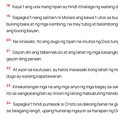
18
Kaya’t ang una mang tipan ay hindi itinalaga ng walang 
19
Sapagka’t nang salitain ni Moises ang bawa’t utos sa b
bulong baka at ng mga kambing, na may tubig at balahibong m
ang buong bayan,
20
Na sinasabi, Ito ang dugo ng tipan na iniutos ng Dios tung
21
Gayon din ang tabernakulo at ang lahat ng mga kasangk
gayon ding paraan.
22
At ayon sa kautusan, ay halos masasabi kong lahat ng mg
dugo ay walang kapatawaran.
23
Kinakailangan nga na ang mga anyo ng mga bagay sa sangk
ito sa sangkalangitan ay linisin ng lalong mabubuting handog
24
Sapagka’t hindi pumasok si Cristo sa dakong banal na g
sa talagang langit, upang humarap ngayon sa harapan ng Dio