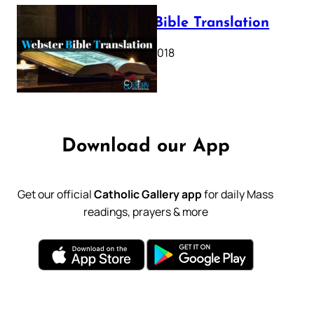
Webster Bible Translation
October 11, 2018
Download our App
Get our official
Catholic Gallery app
for daily Mass
readings, prayers & more