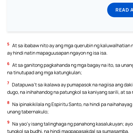
READ 
5
At sa ibabaw nito ay ang mga querubin ng kaluwalhatian n
ay hindi natin mapaguusapan ngayon ng isa isa.
6
At sa ganitong pagkahanda ng mga bagay na ito, sa unan
na tinutupad ang mga katungkulan;
7
Datapuwa’t sa ikalawa ay pumapasok na nagiisa ang dakil
dugo, na inihahandog na patungkol sa kaniyang sarili, at s
8
Na ipinakikilala ng Espiritu Santo, na hindi pa naihaha
unang tabernakulo;
9
Na yao’y isang talinghaga ng panahong kasalukuyan; ayon
tungkol sa budhi, na hindi magpapasakdal sa sumasamba,