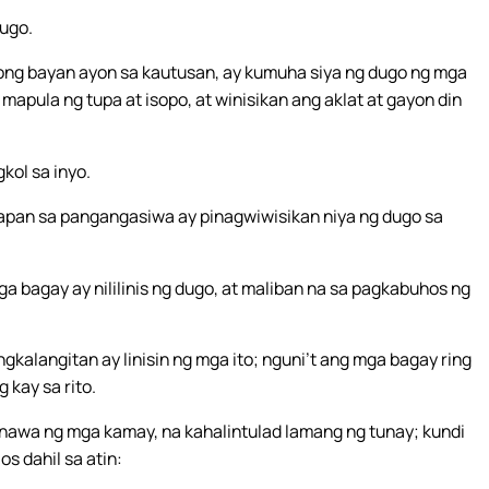
dugo.
uong bayan ayon sa kautusan, ay kumuha siya ng dugo ng mga
apula ng tupa at isopo, at winisikan ang aklat at gayon din
kol sa inyo.
apan sa pangangasiwa ay pinagwiwisikan niya ng dugo sa
a bagay ay nililinis ng dugo, at maliban na sa pagkabuhos ng
alangitan ay linisin ng mga ito; nguni’t ang mga bagay ring
 kay sa rito.
inawa ng mga kamay, na kahalintulad lamang ng tunay; kundi
s dahil sa atin: