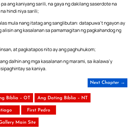
 pa ang kaniyang sarili, na gaya ng dakilang saserdote na
 hindi niya sarili;
las mula nang itatag ang sanglibutan: datapuwa’t ngayon ay
g alisin ang kasalanan sa pamamagitan ng pagkahandog ng
insan, at pagkatapos nito ay ang paghuhukom;
pang dalhin ang mga kasalanan ng marami, sa ikalawa’y
isipaghintay sa kaniya.
Next Chapter →
ng Biblia – OT
Ang Dating Biblia – NT
tiago
First Pedro
 Gallery Main Site