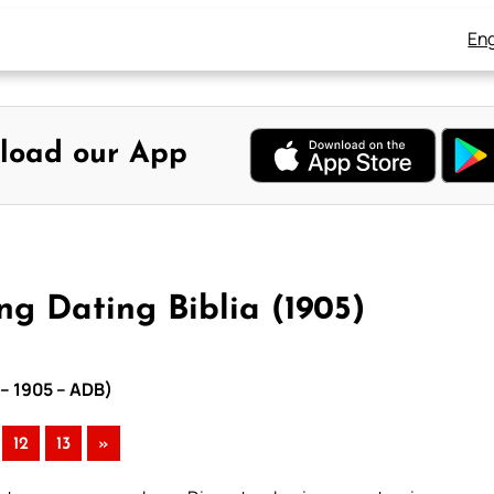
Eng
load our App
g Dating Biblia (1905)
 – 1905 – ADB)
12
13
»