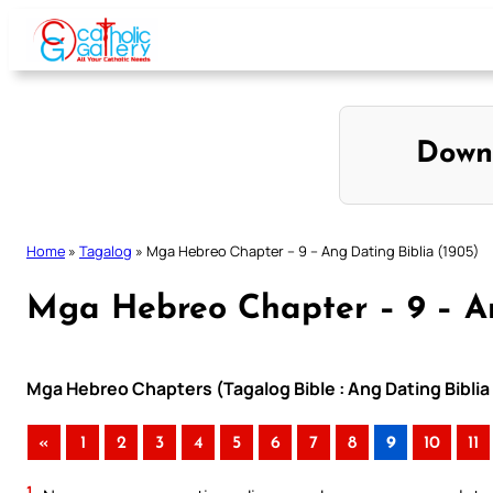
Skip
to
content
Down
Home
»
Tagalog
»
Mga Hebreo Chapter – 9 – Ang Dating Biblia (1905)
Mga Hebreo Chapter – 9 – An
Mga Hebreo Chapters (Tagalog Bible : Ang Dating Biblia
«
1
2
3
4
5
6
7
8
9
10
11
1