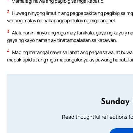
Mamalagi nawa ang pagibig sa mga kapatid.
2
Huwag ninyong limutin ang pagpapakita ng pagibig sa mga
walang malay na nakapagpapatuloy ng mga anghel.
3
Alalahanin ninyo ang mga may tanikala, gaya ng kayo’y 
gaya ng kayo naman ay tinatampalasan sa katawan.
4
Maging marangal nawa sa lahat ang pagaasawa, at huwa
mapakiapid at ang mga mapangalunya ay pawang hahatulan
Sunday 
Read thoughtful reflections f