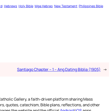
rd
Hebrews
Holy Bible
Mga Hebreo
New Testament
Philippines Bible
Santiago Chapter – 1 – Ang Dating Biblia (1905)
→
atholic Gallery, a faith-driven platform sharing Mass
rs, quotes, catechism, Bible plans, reflections, and other
nages the website and the official
Android
/
iOS
apps