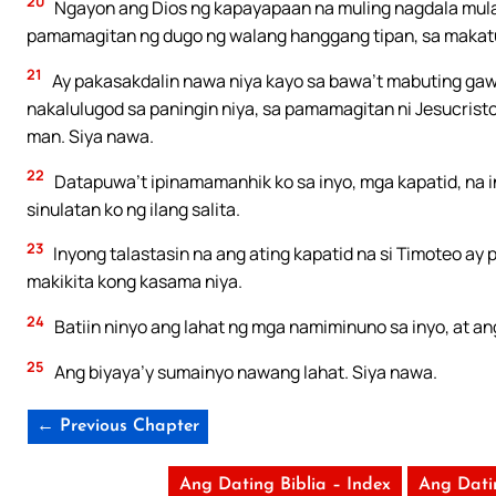
20
Ngayon ang Dios ng kapayapaan na muling nagdala mula 
pamamagitan ng dugo ng walang hanggang tipan, sa makatu
21
Ay pakasakdalin nawa niya kayo sa bawa’t mabuting gaw
nakalulugod sa paningin niya, sa pamamagitan ni Jesucris
man. Siya nawa.
22
Datapuwa’t ipinamamanhik ko sa inyo, mga kapatid, na in
sinulatan ko ng ilang salita.
23
Inyong talastasin na ang ating kapatid na si Timoteo ay 
makikita kong kasama niya.
24
Batiin ninyo ang lahat ng mga namiminuno sa inyo, at ang
25
Ang biyaya’y sumainyo nawang lahat. Siya nawa.
← Previous Chapter
Ang Dating Biblia – Index
Ang Dati