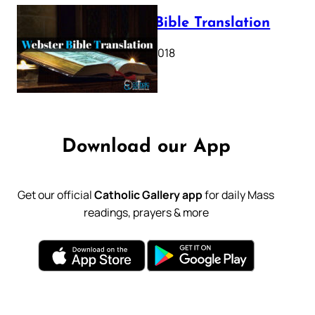
Webster Bible Translation
October 11, 2018
Download our App
Get our official
Catholic Gallery app
for daily Mass
readings, prayers & more