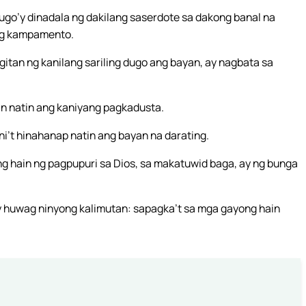
o’y dinadala ng dakilang saserdote sa dakong banal na
 ng kampamento.
tan ng kanilang sariling dugo ang bayan, ay nagbata sa
in natin ang kaniyang pagkadusta.
i’t hinahanap natin ang bayan na darating.
 hain ng pagpupuri sa Dios, sa makatuwid baga, ay ng bunga
 huwag ninyong kalimutan: sapagka’t sa mga gayong hain