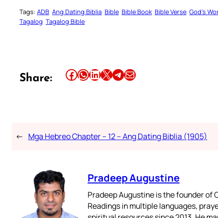
Tags:
ADB
Ang Dating Biblia
Bible
Bible Book
Bible Verse
God’s Wo
Tagalog
Tagalog Bible
Share this article on Facebook
Share this article on WhatsApp
Share this article on LinkedIn
Share this article on X
Share this article on Telegram
Email this Article
Share:
←
Mga Hebreo Chapter – 12 – Ang Dating Biblia (1905)
Pradeep Augustine
Pradeep Augustine is the founder of C
Readings in multiple languages, praye
spiritual resources since 2013. He ma