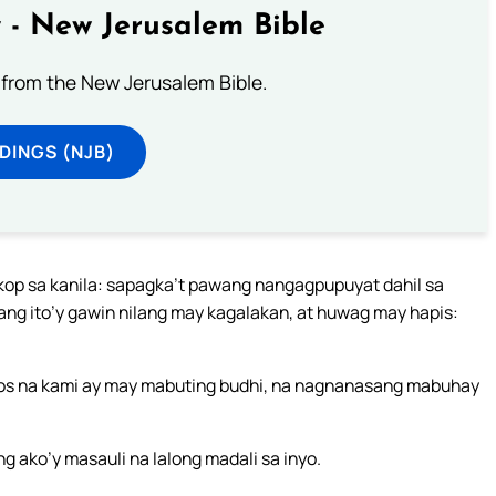
 - New Jerusalem Bible
from the New Jerusalem Bible.
DINGS (NJB)
kop sa kanila: sapagka’t pawang nangagpupuyat dahil sa
ang ito’y gawin nilang may kagalakan, at huwag may hapis:
ubos na kami ay may mabuting budhi, na nagnanasang mabuhay
ng ako’y masauli na lalong madali sa inyo.