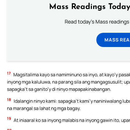
Mass Readings Today
Read today's Mass readings 
MASS REA
17
Magsitalima kayo sa namiminuno sa inyo, at kayo’y pasa
inyong mga kaluluwa, na parang sila ang mangagsusulit; up
sapagka’t sa ganito’y di ninyo mapapakinabangan.
18
Idalangin ninyo kami: sapagka’t kami’y naniniwalang l
na marangal sa lahat ng mga bagay.
19
At iniaaral ko sa inyong malabis na inyong gawin ito, upa