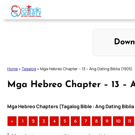
Skip
to
content
Down
Home
»
Tagalog
»
Mga Hebreo Chapter – 13 – Ang Dating Biblia (1905)
Mga Hebreo Chapter – 13 – A
Mga Hebreo Chapters (Tagalog Bible : Ang Dating Biblia
«
1
2
3
4
5
6
7
8
9
10
11
1