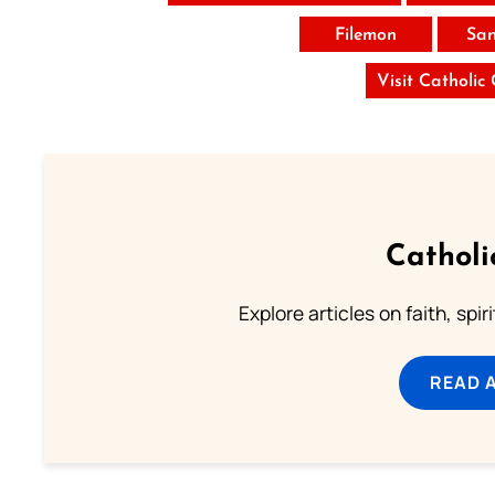
Filemon
San
Visit Catholic
Catholi
Explore articles on faith, spi
READ 