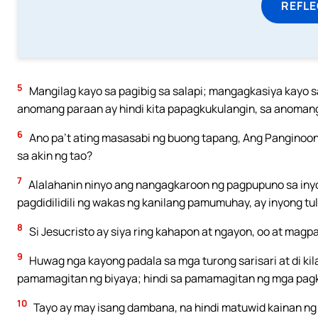
REFL
5
Mangilag kayo sa pagibig sa salapi; mangagkasiya kayo sa 
anomang paraan ay hindi kita papagkukulangin, sa anomang
6
Ano pa’t ating masasabi ng buong tapang, Ang Panginoo
sa akin ng tao?
7
Alalahanin ninyo ang nangagkaroon ng pagpupuno sa inyo n
pagdidilidili ng wakas ng kanilang pamumuhay, ay inyong t
8
Si Jesucristo ay siya ring kahapon at ngayon, oo at magp
9
Huwag nga kayong padala sa mga turong sarisari at di kil
pamamagitan ng biyaya; hindi sa pamamagitan ng mga pagka
10
Tayo ay may isang dambana, na hindi matuwid kainan ng