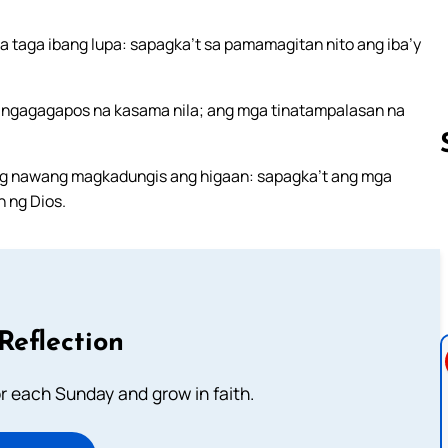
 taga ibang lupa: sapagka’t sa pamamagitan nito ang iba’y
nangagagapos na kasama nila; ang mga tinatampalasan na
g nawang magkadungis ang higaan: sapagka’t ang mga
 ng Dios.
Follow us 
Reflection
or each Sunday and grow in faith.