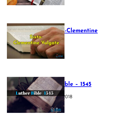
The Sixto-Clementine
Vulgate
July 12, 2025
Luther Bible – 1545
October 17, 2018