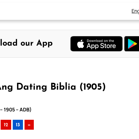
Eng
load our App
ng Dating Biblia (1905)
 – 1905 – ADB)
12
13
»