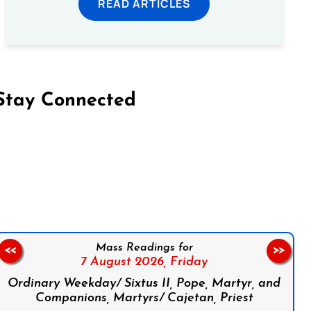
READ ARTICLES
Stay Connected
on Facebook
Follow us on Instagram
Follow us on X
Subscribe to our YouTube Channel
Follow us on WhatsApp
Mass Readings for
<<
>>
7 August 2026,
Friday
Ordinary Weekday/ Sixtus II, Pope, Martyr, and
Companions, Martyrs/ Cajetan, Priest