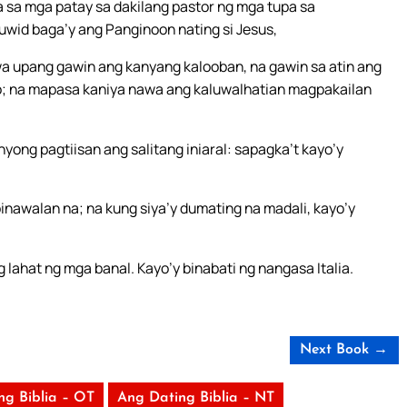
sa mga patay sa dakilang pastor ng mga tupa sa
wid baga’y ang Panginoon nating si Jesus,
a upang gawin ang kanyang kalooban, na gawin sa atin ang
to; na mapasa kaniya nawa ang kaluwalhatian magpakailan
yong pagtiisan ang salitang iniaral: sapagka’t kayo’y
pinawalan na; na kung siya’y dumating na madali, kayo’y
 lahat ng mga banal. Kayo’y binabati ng nangasa Italia.
Next Book →
ng Biblia – OT
Ang Dating Biblia – NT