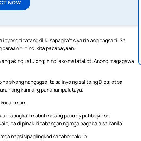
ECT NOW
inyong tinatangkilik: sapagka’t siya rin ang nagsabi, Sa
 paraan ni hindi kita pababayaan.
n ang aking katulong; hindi ako matatakot: Anong magagawa
a siyang nangagsalita sa inyo ng salita ng Dios; at sa
ularan ang kanilang pananampalataya.
akailan man.
ala: sapagka’t mabuti na ang puso ay patibayin sa
in, na di pinakikinabangan ng mga nagabala sa kanila.
 mga nagsisipaglingkod sa tabernakulo.