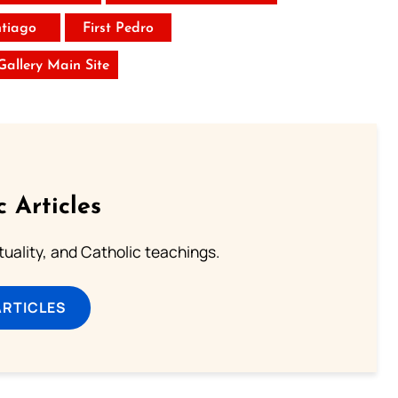
tiago
First Pedro
 Gallery Main Site
c Articles
rituality, and Catholic teachings.
ARTICLES