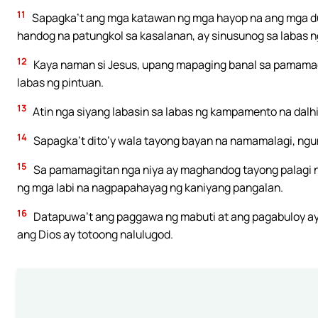
11
Sapagka’t ang mga katawan ng mga hayop na ang mga dug
handog na patungkol sa kasalanan, ay sinusunog sa labas
12
Kaya naman si Jesus, upang mapaging banal sa pamamagi
labas ng pintuan.
13
Atin nga siyang labasin sa labas ng kampamento na dalh
14
Sapagka’t dito’y wala tayong bayan na namamalagi, ngun
15
Sa pamamagitan nga niya ay maghandog tayong palagi ng
ng mga labi na nagpapahayag ng kaniyang pangalan.
16
Datapuwa’t ang paggawa ng mabuti at ang pagabuloy ay
ang Dios ay totoong nalulugod.