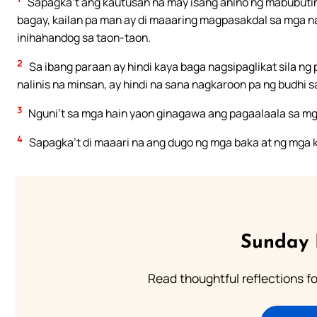
Sapagka’t ang kautusan na may isang anino ng mabubutin
bagay, kailan pa man ay di maaaring magpasakdal sa mga na
inihahandog sa taon-taon.
2
Sa ibang paraan ay hindi kaya baga nagsipaglikat sila 
nalinis na minsan, ay hindi na sana nagkaroon pa ng budhi 
3
Nguni’t sa mga hain yaon ginagawa ang pagaalaala sa mg
4
Sapagka’t di maaari na ang dugo ng mga baka at ng mga
Sunday 
Read thoughtful reflections f