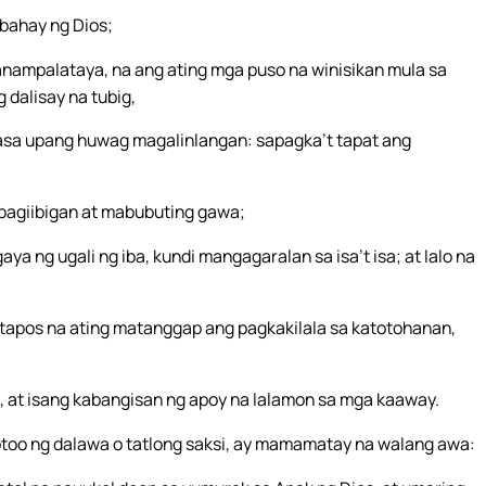
bahay ng Dios;
anampalataya, na ang ating mga puso na winisikan mula sa
dalisay na tubig,
gasa upang huwag magalinlangan: sapagka’t tapat ang
pagiibigan at mabubuting gawa;
a ng ugali ng iba, kundi mangagaralan sa isa’t isa; at lalo na
tapos na ating matanggap ang pagkakilala sa katotohanan,
, at isang kabangisan ng apoy na lalamon sa mga kaaway.
too ng dalawa o tatlong saksi, ay mamamatay na walang awa: