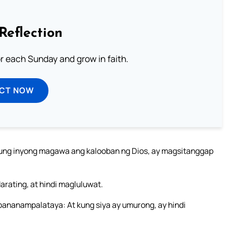
Reflection
or each Sunday and grow in faith.
ECT NOW
kung inyong magawa ang kalooban ng Dios, ay magsitanggap
rating, at hindi magluluwat.
pananampalataya: At kung siya ay umurong, ay hindi