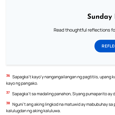
Sunday 
Read thoughtful reflections f
REFL
36
Sapagka’t kayo’y nangangailangan ng pagtitiis, upang 
kayo ng pangako.
37
Sapagka’t sa madaling panahon, Siyang pumaparito ay da
38
Nguni’t ang aking lingkod na matuwid ay mabubuhay sa 
kalulugdan ng aking kaluluwa.