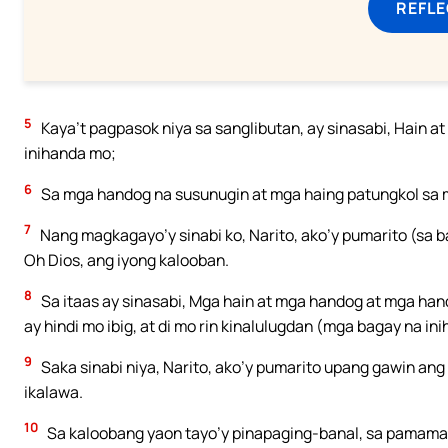
REFL
5
Kaya’t pagpasok niya sa sanglibutan, ay sinasabi, Hain at
inihanda mo;
6
Sa mga handog na susunugin at mga haing patungkol sa m
7
Nang magkagayo’y sinabi ko, Narito, ako’y pumarito (sa b
Oh Dios, ang iyong kalooban.
8
Sa itaas ay sinasabi, Mga hain at mga handog at mga ha
ay hindi mo ibig, at di mo rin kinalulugdan (mga bagay na i
9
Saka sinabi niya, Narito, ako’y pumarito upang gawin ang
ikalawa.
10
Sa kaloobang yaon tayo’y pinapaging-banal, sa pamama