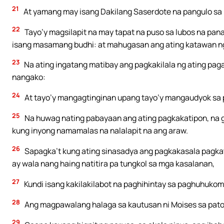
21
At yamang may isang Dakilang Saserdote na pangulo sa 
22
Tayo’y magsilapit na may tapat na puso sa lubos na pan
isang masamang budhi: at mahugasan ang ating katawan ng 
23
Na ating ingatang matibay ang pagkakilala ng ating pa
nangako:
24
At tayo’y mangagtinginan upang tayo’y mangaudyok sa 
25
Na huwag nating pabayaan ang ating pagkakatipon, na gay
kung inyong namamalas na nalalapit na ang araw.
26
Sapagka’t kung ating sinasadya ang pagkakasala pagka
ay wala nang haing natitira pa tungkol sa mga kasalanan,
27
Kundi isang kakilakilabot na paghihintay sa paghuhukom
28
Ang magpawalang halaga sa kautusan ni Moises sa pato
29