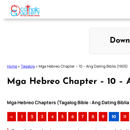
Skip
to
content
Down
Home
»
Tagalog
»
Mga Hebreo Chapter – 10 – Ang Dating Biblia (1905)
Mga Hebreo Chapter – 10 – A
Mga Hebreo Chapters (Tagalog Bible : Ang Dating Biblia
«
1
2
3
4
5
6
7
8
9
10
11
1