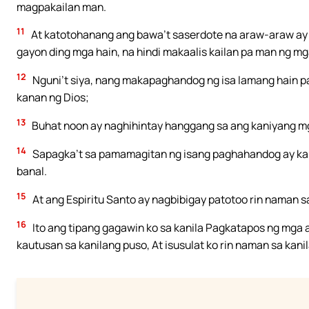
magpakailan man.
11
At katotohanang ang bawa’t saserdote na araw-araw ay
gayon ding mga hain, na hindi makaalis kailan pa man ng m
12
Nguni’t siya, nang makapaghandog ng isa lamang hain 
kanan ng Dios;
13
Buhat noon ay naghihintay hanggang sa ang kaniyang m
14
Sapagka’t sa pamamagitan ng isang paghahandog ay ka
banal.
15
At ang Espiritu Santo ay nagbibigay patotoo rin naman sa
16
Ito ang tipang gagawin ko sa kanila Pagkatapos ng mga a
kautusan sa kanilang puso, At isusulat ko rin naman sa kanil