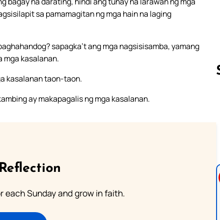
g bagay na darating, hindi ang tunay na larawan ng mga
gsisilapit sa pamamagitan ng mga hain na laging
ng paghahandog? sapagka’t ang mga nagsisisamba, yamang
sa mga kasalanan.
a kasalanan taon-taon.
 kambing ay makapagalis ng mga kasalanan.
Follow us 
Reflection
or each Sunday and grow in faith.