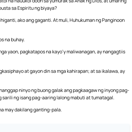
atol na nauukol doon sa yumurak sa Anak ng Dios, at umaring
pusta sa Espiritu ng biyaya?
ihiganti, ako ang gaganti. At muli, Huhukuman ng Panginoon
os na buhay.
ga yaon, pagkatapos na kayo’y maliwanagan, ay nangagtiis
kasiphayo at gayon din sa mga kahirapan; at sa ikalawa, ay
inanggap ninyo ng buong galak ang pagkaagaw ng inyong pag-
sarili ng isang pag-aaring lalong mabuti at tumatagal.
na may dakilang ganting-pala.