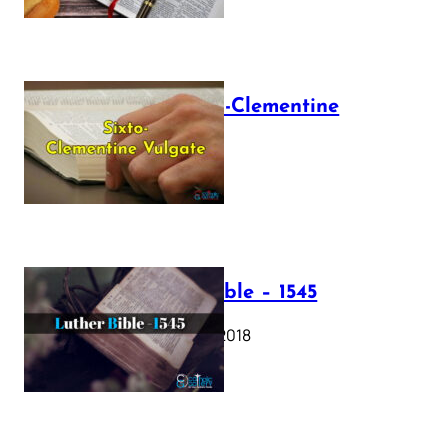
The Sixto-Clementine
Vulgate
July 12, 2025
Luther Bible – 1545
October 17, 2018