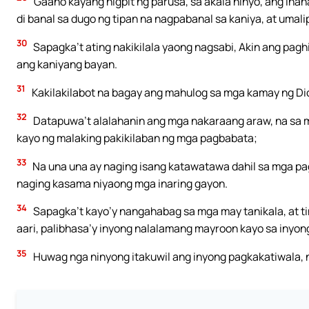
Gaano kayang higpit ng parusa, sa akala ninyo, ang ihah
di banal sa dugo ng tipan na nagpabanal sa kaniya, at umali
30
Sapagka’t ating nakikilala yaong nagsabi, Akin ang pagh
ang kaniyang bayan.
31
Kakilakilabot na bagay ang mahulog sa mga kamay ng Di
32
Datapuwa’t alalahanin ang mga nakaraang araw, na sa m
kayo ng malaking pakikilaban ng mga pagbabata;
33
Na una una ay naging isang katawatawa dahil sa mga pag
naging kasama niyaong mga inaring gayon.
34
Sapagka’t kayo’y nangahabag sa mga may tanikala, at t
aari, palibhasa’y inyong nalalamang mayroon kayo sa inyong 
35
Huwag nga ninyong itakuwil ang inyong pagkakatiwala, 