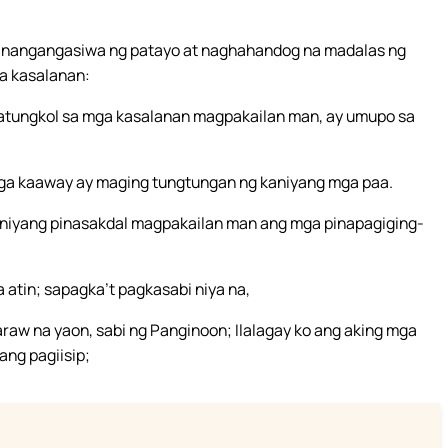
 nangangasiwa ng patayo at naghahandog na madalas ng
ga kasalanan:
patungkol sa mga kasalanan magpakailan man, ay umupo sa
ga kaaway ay maging tungtungan ng kaniyang mga paa.
niyang pinasakdal magpakailan man ang mga pinapagiging-
 atin; sapagka’t pagkasabi niya na,
raw na yaon, sabi ng Panginoon; Ilalagay ko ang aking mga
ang pagiisip;