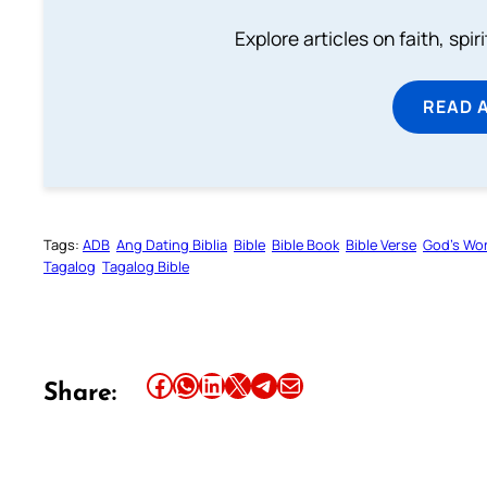
Explore articles on faith, spi
READ 
Tags:
ADB
Ang Dating Biblia
Bible
Bible Book
Bible Verse
God’s Wo
Tagalog
Tagalog Bible
Share this article on Facebook
Share this article on WhatsApp
Share this article on LinkedIn
Share this article on X
Share this article on Telegram
Email this Article
Share: