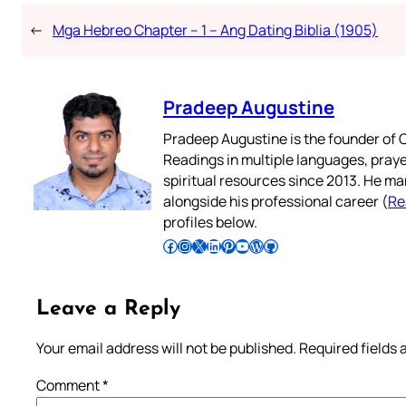
←
Mga Hebreo Chapter – 1 – Ang Dating Biblia (1905)
Pradeep Augustine
Pradeep Augustine is the founder of C
Readings in multiple languages, praye
spiritual resources since 2013. He ma
alongside his professional career (
Re
profiles below.
Follow Pradeep on Facebook
Follow Pradeep on Instagram
Follow Pradeep on X
Follow Pradeep on LinkedIn
Follow Pradeep on Pinterest
Subscribe to Pradeep’s Youtube Channel
Follow Pradeep on WordPress
Follow Pradeep on GitHub
Leave a Reply
Your email address will not be published.
Required fields
Comment
*