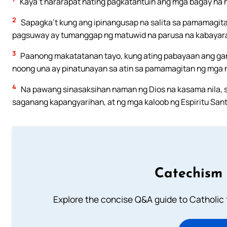
Kaya’t nararapat nating pagkatantuin ang mga bagay na n
2
Sapagka’t kung ang ipinangusap na salita sa pamamagita
pagsuway ay tumanggap ng matuwid na parusa na kabayar
3
Paanong makatatanan tayo, kung ating pabayaan ang gan
noong una ay pinatunayan sa atin sa pamamagitan ng mga n
4
Na pawang sinasaksihan naman ng Dios na kasama nila, 
saganang kapangyarihan, at ng mga kaloob ng Espiritu Santo
Catechism 
Explore the concise Q&A guide to Catholic f