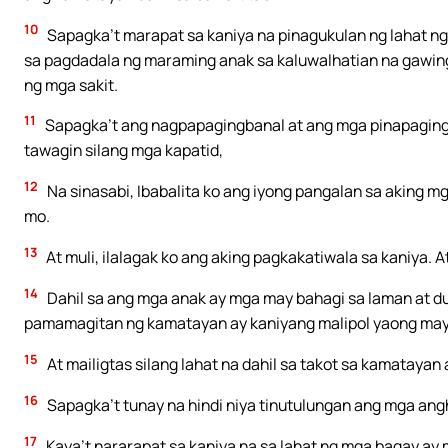
10
Sapagka’t marapat sa kaniya na pinagukulan ng lahat ng
sa pagdadala ng maraming anak sa kaluwalhatian na gawing
ng mga sakit.
11
Sapagka’t ang nagpapagingbanal at ang mga pinapagingban
tawagin silang mga kapatid,
12
Na sinasabi, Ibabalita ko ang iyong pangalan sa aking mg
mo.
13
At muli, ilalagak ko ang aking pagkakatiwala sa kaniya. At
14
Dahil sa ang mga anak ay mga may bahagi sa laman at du
pamamagitan ng kamatayan ay kaniyang malipol yaong may 
15
At mailigtas silang lahat na dahil sa takot sa kamatayan
16
Sapagka’t tunay na hindi niya tinutulungan ang mga angh
17
Kaya’t nararapat sa kaniya na sa lahat ng mga bagay ay