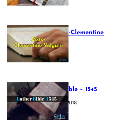
The Sixto-Clementine
Vulgate
July 12, 2025
Luther Bible – 1545
October 17, 2018