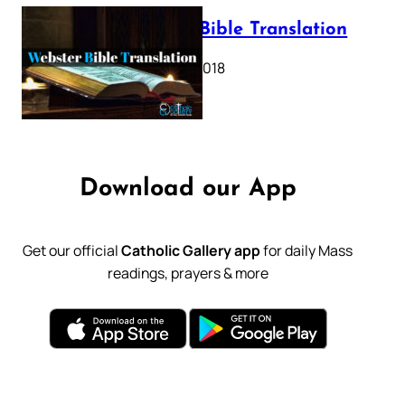
Webster Bible Translation
October 11, 2018
Download our App
Get our official
Catholic Gallery app
for daily Mass
readings, prayers & more