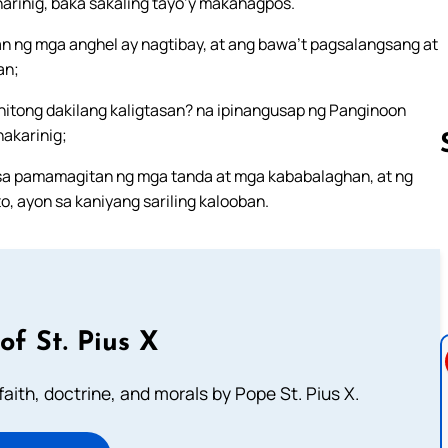
arinig, baka sakaling tayo’y makahagpos.
n ng mga anghel ay nagtibay, at ang bawa’t pagsalangsang at
an;
itong dakilang kaligtasan? na ipinangusap ng Panginoon
akarinig;
sa pamamagitan ng mga tanda at mga kababalaghan, at ng
, ayon sa kaniyang sariling kalooban.
Follow us 
of St. Pius X
aith, doctrine, and morals by Pope St. Pius X.