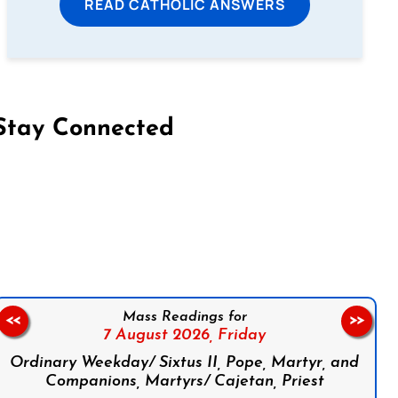
READ CATHOLIC ANSWERS
Stay Connected
on Facebook
Follow us on Instagram
Follow us on X
Subscribe to our YouTube Channel
Follow us on WhatsApp
Mass Readings for
<<
>>
7 August 2026,
Friday
Ordinary Weekday/ Sixtus II, Pope, Martyr, and
Companions, Martyrs/ Cajetan, Priest