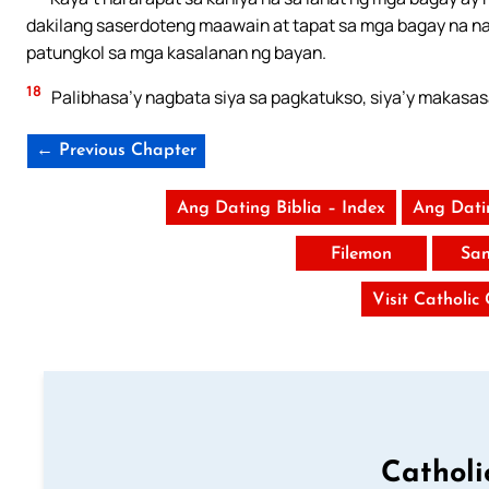
dakilang saserdoteng maawain at tapat sa mga bagay na n
patungkol sa mga kasalanan ng bayan.
18
Palibhasa’y nagbata siya sa pagkatukso, siya’y makasas
← Previous Chapter
Ang Dating Biblia – Index
Ang Dati
Filemon
San
Visit Catholic
Catholi