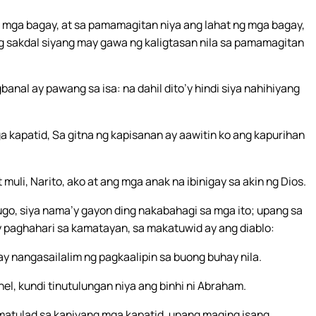
 mga bagay, at sa pamamagitan niya ang lahat ng mga bagay,
 sakdal siyang may gawa ng kaligtasan nila sa pamamagitan
al ay pawang sa isa: na dahil dito’y hindi siya nahihiyang
a kapatid, Sa gitna ng kapisanan ay aawitin ko ang kapurihan
 muli, Narito, ako at ang mga anak na ibinigay sa akin ng Dios.
go, siya nama’y gayon ding nakabahagi sa mga ito; upang sa
paghahari sa kamatayan, sa makatuwid ay ang diablo:
 ay nangasailalim ng pagkaalipin sa buong buhay nila.
el, kundi tinutulungan niya ang binhi ni Abraham.
 matulad sa kaniyang mga kapatid, upang maging isang