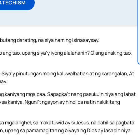
ATECHISM
butang darating, na siya naming isinasaysay.
o ang tao, upang siya’y iyong alalahanin? O ang anak ng tao,
Siya’y pinutungan mo ng kaluwalhatian at ng karangalan, At
may:
 ng kaniyang mga paa. Sapagka’t nang pasukuin niya ang lahat
sa kaniya. Nguni’t ngayon ay hindi pa natin nakikitang
a mga anghel, sa makatuwid ay si Jesus, na dahil sa pagbata
n, upang sa pamamagitan ng biyaya ng Dios ay lasapin niya