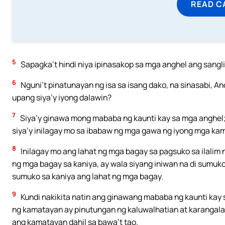
READ C
5
Sapagka’t hindi niya ipinasakop sa mga anghel ang sangli
6
Nguni’t pinatunayan ng isa sa isang dako, na sinasabi, An
upang siya’y iyong dalawin?
7
Siya’y ginawa mong mababa ng kaunti kay sa mga anghel; 
siya’y inilagay mo sa ibabaw ng mga gawa ng iyong mga ka
8
Inilagay mo ang lahat ng mga bagay sa pagsuko sa ilalim
ng mga bagay sa kaniya, ay wala siyang iniwan na di sumuko 
sumuko sa kaniya ang lahat ng mga bagay.
9
Kundi nakikita natin ang ginawang mababa ng kaunti kay s
ng kamatayan ay pinutungan ng kaluwalhatian at karangala
ang kamatayan dahil sa bawa’t tao.