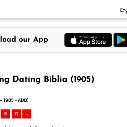
Eng
load our App
g Dating Biblia (1905)
 – 1905 – ADB)
12
13
»