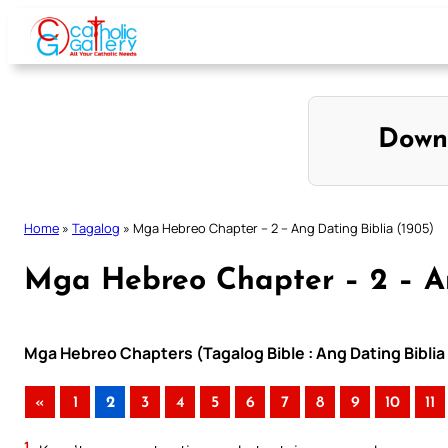
Skip
to
content
Down
Home
»
Tagalog
»
Mga Hebreo Chapter – 2 – Ang Dating Biblia (1905)
Mga Hebreo Chapter – 2 – An
Mga Hebreo Chapters (Tagalog Bible : Ang Dating Biblia
«
1
2
3
4
5
6
7
8
9
10
11
1