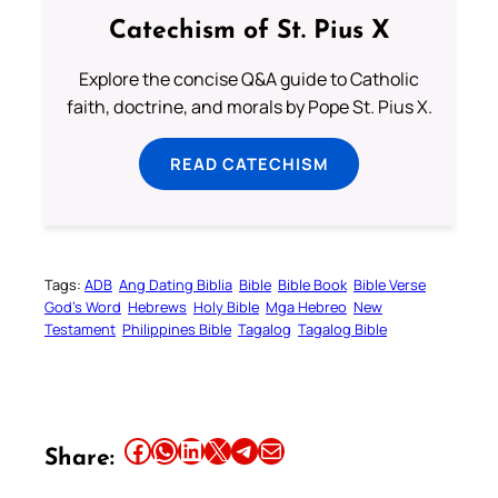
Catechism of St. Pius X
Explore the concise Q&A guide to Catholic
faith, doctrine, and morals by Pope St. Pius X.
READ CATECHISM
Tags:
ADB
Ang Dating Biblia
Bible
Bible Book
Bible Verse
God’s Word
Hebrews
Holy Bible
Mga Hebreo
New
Testament
Philippines Bible
Tagalog
Tagalog Bible
Share this article on Facebook
Share this article on WhatsApp
Share this article on LinkedIn
Share this article on X
Share this article on Telegram
Email this Article
Share: