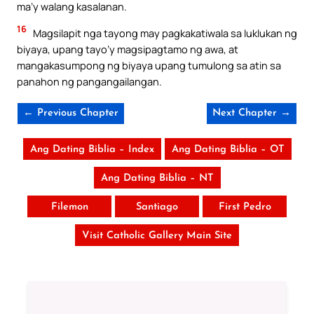
ma’y walang kasalanan.
16
Magsilapit nga tayong may pagkakatiwala sa luklukan ng
biyaya, upang tayo’y magsipagtamo ng awa, at
mangakasumpong ng biyaya upang tumulong sa atin sa
panahon ng pangangailangan.
← Previous Chapter
Next Chapter →
Ang Dating Biblia – Index
Ang Dating Biblia – OT
Ang Dating Biblia – NT
Filemon
Santiago
First Pedro
Visit Catholic Gallery Main Site