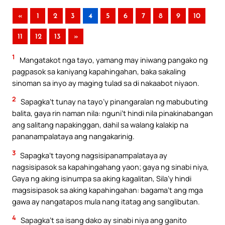
«
1
2
3
4
5
6
7
8
9
10
11
12
13
»
1
Mangatakot nga tayo, yamang may iniwang pangako ng
pagpasok sa kaniyang kapahingahan, baka sakaling
sinoman sa inyo ay maging tulad sa di nakaabot niyaon.
2
Sapagka’t tunay na tayo’y pinangaralan ng mabubuting
balita, gaya rin naman nila: nguni’t hindi nila pinakinabangan
ang salitang napakinggan, dahil sa walang kalakip na
pananampalataya ang nangakarinig.
3
Sapagka’t tayong nagsisipanampalataya ay
nagsisipasok sa kapahingahang yaon; gaya ng sinabi niya,
Gaya ng aking isinumpa sa aking kagalitan, Sila’y hindi
magsisipasok sa aking kapahingahan: bagama’t ang mga
gawa ay nangatapos mula nang itatag ang sanglibutan.
4
Sapagka’t sa isang dako ay sinabi niya ang ganito