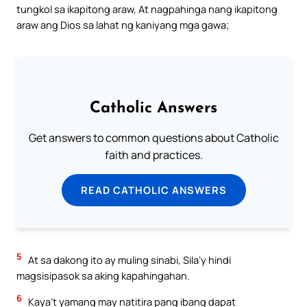
tungkol sa ikapitong araw, At nagpahinga nang ikapitong
araw ang Dios sa lahat ng kaniyang mga gawa;
Catholic Answers
Get answers to common questions about Catholic
faith and practices.
READ CATHOLIC ANSWERS
5
At sa dakong ito ay muling sinabi, Sila’y hindi
magsisipasok sa aking kapahingahan.
6
Kaya’t yamang may natitira pang ibang dapat