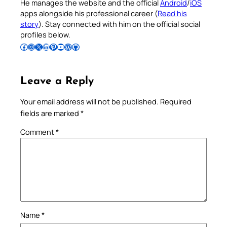
He manages the website and the official
Android
/
iOS
apps alongside his professional career (
Read his
story
). Stay connected with him on the official social
profiles below.
Follow Pradeep on Facebook
Follow Pradeep on Instagram
Follow Pradeep on X
Follow Pradeep on LinkedIn
Follow Pradeep on Pinterest
Subscribe to Pradeep’s Youtube Channel
Follow Pradeep on WordPress
Follow Pradeep on GitHub
Leave a Reply
Your email address will not be published.
Required
fields are marked
*
Comment
*
Name
*