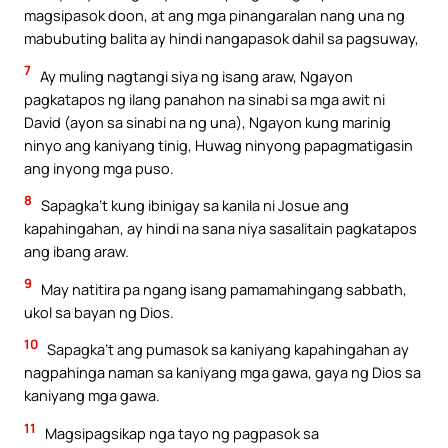
magsipasok doon, at ang mga pinangaralan nang una ng
mabubuting balita ay hindi nangapasok dahil sa pagsuway,
7
Ay muling nagtangi siya ng isang araw, Ngayon
pagkatapos ng ilang panahon na sinabi sa mga awit ni
David (ayon sa sinabi na ng una), Ngayon kung marinig
ninyo ang kaniyang tinig, Huwag ninyong papagmatigasin
ang inyong mga puso.
8
Sapagka’t kung ibinigay sa kanila ni Josue ang
kapahingahan, ay hindi na sana niya sasalitain pagkatapos
ang ibang araw.
9
May natitira pa ngang isang pamamahingang sabbath,
ukol sa bayan ng Dios.
10
Sapagka’t ang pumasok sa kaniyang kapahingahan ay
nagpahinga naman sa kaniyang mga gawa, gaya ng Dios sa
kaniyang mga gawa.
11
Magsipagsikap nga tayo ng pagpasok sa