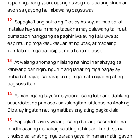
kapahingahang yaon, upang huwag marapa ang sinoman
ayon sa gayong halimbawa ng pagsuway.
12
Sapagka’t ang salita ng Dios ay buhay, at mabisa, at
matalas kay sa alin mang tabak na may dalawang talim, at
bumabaon hanggang sa paghihiwalay ng kaluluwa at
espiritu, ng mga kasukasuan at ng utak, at madaling
kumilala ng mga pagiisip at mga haka ng puso.
13
At walang anomang nilalang na hindi nahahayag sa
kaniyang paningin: nguni’t ang lahat ng mga bagay ay
hubad at hayag sa harapan ng mga mata niyaong ating
pagsusulitan.
14
Yaman ngang tayo’y mayroong isang lubhang dakilang
saserdote, na pumasok sa kalangitan, si Jesus na Anak ng
Dios, ay ingatan nating matibay ang ating pagkakilala.
15
Sapagka’t tayo’y walang isang dakilang saserdote na
hindi maaaring mahabag sa ating kahinaan, kundi isa na
tinukso sa lahat ng mga paraan gaya rin naman natin gayon