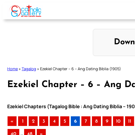
Skip
to
content
Down
Home
»
Tagalog
»
Ezekiel Chapter – 6 – Ang Dating Biblia (1905)
Ezekiel Chapter – 6 – Ang Da
Ezekiel Chapters (Tagalog Bible : Ang Dating Biblia – 19
«
1
2
3
4
5
6
7
8
9
10
11
..
40
48
»