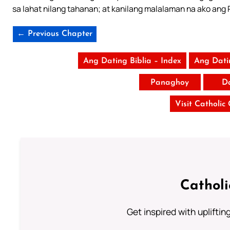
sa lahat nilang tahanan; at kanilang malalaman na ako ang
← Previous Chapter
Ang Dating Biblia – Index
Ang Dati
Panaghoy
D
Visit Catholic
Cathol
Get inspired with uplifti