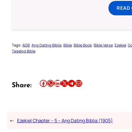
READ
Tags:
ADB
Ang Dating Biblia
Bible
Bible Book
Bible Verse
Ezekiel
Go
Tagalog Bible
Share this article on Facebook
Share this article on WhatsApp
Share this article on LinkedIn
Share this article on X
Share this article on Telegram
Email this Article
Share:
←
Ezekiel Chapter – 5 – Ang Dating Biblia (1905)