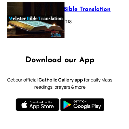
Webster Bible Translation
October 11, 2018
Download our App
Get our official
Catholic Gallery app
for daily Mass
readings, prayers & more