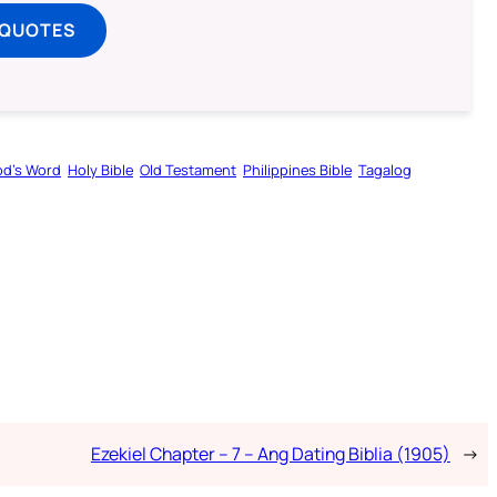
 QUOTES
d’s Word
Holy Bible
Old Testament
Philippines Bible
Tagalog
Ezekiel Chapter – 7 – Ang Dating Biblia (1905)
→