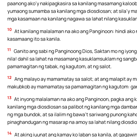
paanong ako’y nakipagkasira sa kanilang masamang kalooba
yumaong sumamba sa kanilang mga diosdiosan; at sila’y mag
mga kasamaan na kanilang nagawa sa lahat nilang kasukl
10
At kanilang malalaman na ako ang Panginoon: hindi ako 
kasamaang ito sa kanila.
11
Ganito ang sabi ng Panginoong Dios, Saktan mo ng iyong k
nila! dahil sa lahat na masamang kasuklamsuklam ng sangba
pamamagitan ng tabak, ng kagutom, at ng salot.
12
Ang malayo ay mamamatay sa salot; at ang malapit ay m
makubkob ay mamamatay sa pamamagitan ng kagutom: ganit
13
At inyong malalaman na ako ang Panginoon, pagka ang k
kanilang mga diosdiosan sa palibot ng kanilang mga dambana
ng mga bundok, at sa ilalim ng bawa’t sariwang punong kaho
pinaghandugan ng masarap na amoy sa lahat nilang diosdio
14
At aking iuunat ang kamay ko laban sa kanila, at gagawin