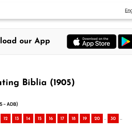
Eng
load our App
ting Biblia (1905)
05 – ADB)
..
..
12
13
14
15
16
17
18
19
20
30