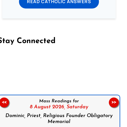
READ CATHOLIC ANSWERS
Stay Connected
on Facebook
Follow us on Instagram
Follow us on X
Subscribe to our YouTube Channel
Follow us on WhatsApp
Mass Readings for
<<
>>
8 August 2026,
Saturday
Dominic, Priest, Religious Founder Obligatory
Memorial