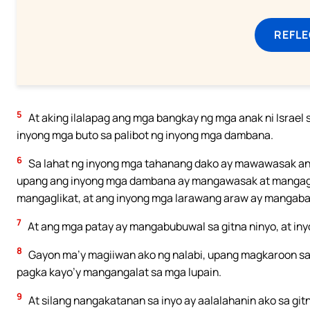
REFL
5
At aking ilalapag ang mga bangkay ng mga anak ni Israel 
inyong mga buto sa palibot ng inyong mga dambana.
6
Sa lahat ng inyong mga tahanang dako ay mawawasak ang
upang ang inyong mga dambana ay mangawasak at mangagi
mangaglikat, at ang inyong mga larawang araw ay mangab
7
At ang mga patay ay mangabubuwal sa gitna ninyo, at in
8
Gayon ma’y magiiwan ako ng nalabi, upang magkaroon sa i
pagka kayo’y mangangalat sa mga lupain.
9
At silang nangakatanan sa inyo ay aalalahanin ako sa gi