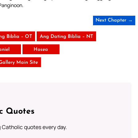
 Panginoon.
Next Chapter →
ng Biblia – OT
Ang Dating Biblia – NT
aniel
Hosea
 Gallery Main Site
ic Quotes
ng Catholic quotes every day.