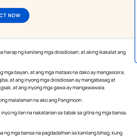
ECT NOW
sa harap ng kanilang mga diosdiosan; at aking ikakalat ang
 mga bayan, at ang mga mataas na dako ay mangasisira;
ba, at ang inyong mga diosdiosan ay mangabasag at
agsak, at ang inyong mga gawa ay mangawawala.
yong malalaman na ako ang Panginoon.
nyo ng ilan na nakatanan sa tabak sa gitna ng mga bansa,
tna ng mga bansa na pagdadalhan sa kanilang bihag, kung