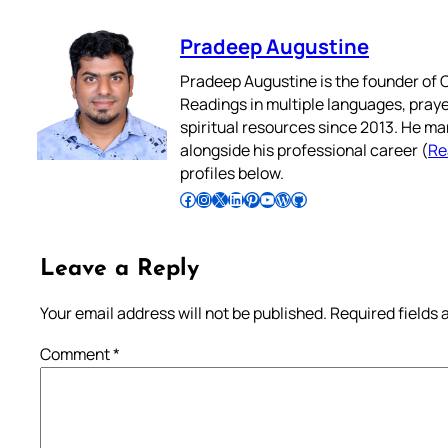
Pradeep Augustine
Pradeep Augustine is the founder of C
Readings in multiple languages, praye
spiritual resources since 2013. He ma
alongside his professional career (
Re
profiles below.
Follow Pradeep on Facebook
Follow Pradeep on Instagram
Follow Pradeep on X
Follow Pradeep on LinkedIn
Follow Pradeep on Pinterest
Subscribe to Pradeep’s Youtube Channel
Follow Pradeep on WordPress
Follow Pradeep on GitHub
Leave a Reply
Your email address will not be published.
Required fields
Comment
*