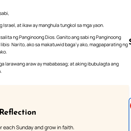
sabi,
 Israel, at ikaw ay manghula tungkol sa mga yaon.
salita ng Panginoong Dios. Ganito ang sabi ng Panginoong
 libis: Narito, ako sa makatuwid baga’y ako, magpaparating ng
ako.
ga larawang araw ay mababasag; at aking ibubulagta ang
Follow us 
.
Reflection
or each Sunday and grow in faith.