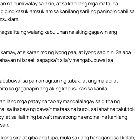
n na humiwalay sa akin, at sa kanilang mga mata, na
iging kasuklamsuklam sa kanilang sariling paningin dahil sa
amsuklam.
nagsalita ng walang kabuluhan na aking gagawin ang
amay, at sikaran mo ng iyong paa, at iyong sabihin, Sa aba
hayan ni Israel; sapagka’t sila’y mangabubuwal sa
abubuwal sa pamamagitan ng tabak; at ang malabi at
o ko gaganapin ang aking kapusukan sa kanila.
anilang mga patay na tao ay mangalalagay sa gitna ng
, sa ibabaw ng bawa’t mataas na burol, sa lahat na taluktok
y, at sa ilalim ng bawa’t mayabong na encina, na kanilang
san.
 kong sira at giba ang lupa, mula sa ilang hanggang sa Diblah,