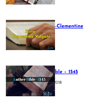
The Sixto-Clementine
Vulgate
July 12, 2025
Luther Bible – 1545
October 17, 2018