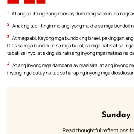
1
At ang salita ng Panginoon ay dumating sa akin, na nagsa
2
Anak ng tao, itingin mo ang iyong mukha sa mga bundok ng
3
At magsabi, Kayong mga bundok ng Israel, pakinggan ang 
Dios sa mga bundok at sa mga burol, sa mga batis at sa mga
tabak sa inyo, at aking sisirain ang inyong mga mataas na d
4
At ang inyong mga dambana ay masisira, at ang inyong m
inyong mga patay na tao sa harap ng inyong mga diosdiosan
Sunday 
Read thoughtful reflections f