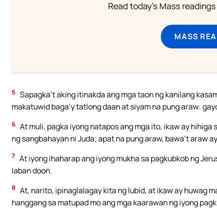
Read today's Mass readings 
MASS REA
5
Sapagka’t aking itinakda ang mga taon ng kanilang kasam
makatuwid baga’y tatlong daan at siyam na pung araw: gay
6
At muli, pagka iyong natapos ang mga ito, ikaw ay hihiga
ng sangbahayan ni Juda; apat na pung araw, bawa’t araw ay p
7
At iyong ihaharap ang iyong mukha sa pagkubkob ng Jeru
laban doon.
8
At, narito, ipinaglalagay kita ng lubid, at ikaw ay huwag
hanggang sa matupad mo ang mga kaarawan ng iyong pagk