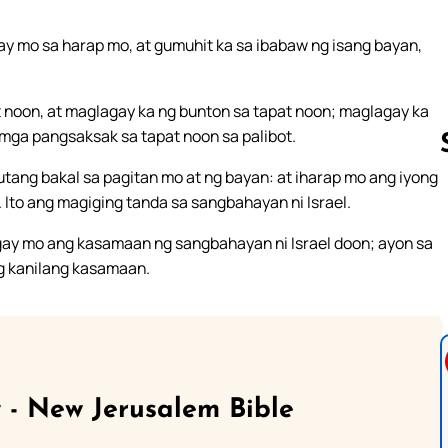
gay mo sa harap mo, at gumuhit ka sa ibabaw ng isang bayan,
 noon, at maglagay ka ng bunton sa tapat noon; maglagay ka
mga pangsaksak sa tapat noon sa palibot.
utang bakal sa pagitan mo at ng bayan: at iharap mo ang iyong
 Ito ang magiging tanda sa sangbahayan ni Israel.
Follow us 
lagay mo ang kasamaan ng sangbahayan ni Israel doon; ayon sa
ng kanilang kasamaan.
 - New Jerusalem Bible