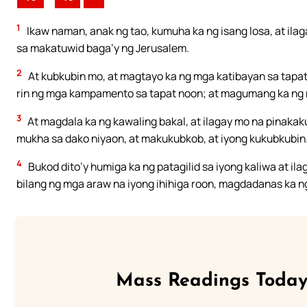
1
Ikaw naman, anak ng tao, kumuha ka ng isang losa, at ila
sa makatuwid baga’y ng Jerusalem.
2
At kubkubin mo, at magtayo ka ng mga katibayan sa tapat
rin ng mga kampamento sa tapat noon; at magumang ka ng 
3
At magdala ka ng kawaling bakal, at ilagay mo na pinakak
mukha sa dako niyaon, at makukubkob, at iyong kukubkubin.
4
Bukod dito’y humiga ka ng patagilid sa iyong kaliwa at i
bilang ng mga araw na iyong ihihiga roon, magdadanas ka 
Mass Readings Today