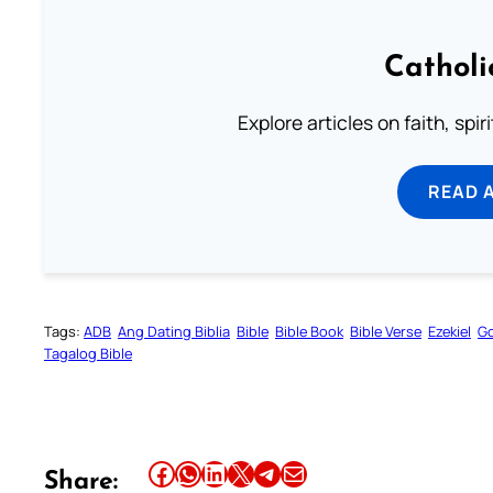
Catholi
Explore articles on faith, spi
READ 
Tags:
ADB
Ang Dating Biblia
Bible
Bible Book
Bible Verse
Ezekiel
Go
Tagalog Bible
Share this article on Facebook
Share this article on WhatsApp
Share this article on LinkedIn
Share this article on X
Share this article on Telegram
Email this Article
Share: