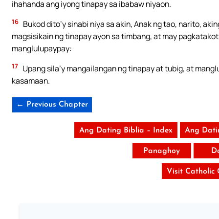
ihahanda ang iyong tinapay sa ibabaw niyaon.
16
Bukod dito’y sinabi niya sa akin, Anak ng tao, narito, aki
magsisikain ng tinapay ayon sa timbang, at may pagkatakot; 
manglulupaypay:
17
Upang sila’y mangailangan ng tinapay at tubig, at man
kasamaan.
← Previous Chapter
Ang Dating Biblia – Index
Ang Dati
Panaghoy
D
Visit Catholic