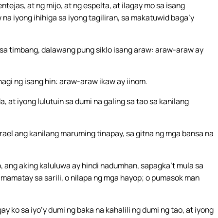
ntejas, at ng mijo, at ng espelta, at ilagay mo sa isang
 na iyong ihihiga sa iyong tagiliran, sa makatuwid baga’y
 sa timbang, dalawang pung siklo isang araw: araw-araw ay
hagi ng isang hin: araw-araw ikaw ay iinom.
at iyong lulutuin sa dumi na galing sa tao sa kanilang
srael ang kanilang maruming tinapay, sa gitna ng mga bansa na
, ang aking kaluluwa ay hindi nadumhan, sapagka’t mula sa
mamatay sa sarili, o nilapa ng mga hayop; o pumasok man
y ko sa iyo’y dumi ng baka na kahalili ng dumi ng tao, at iyong