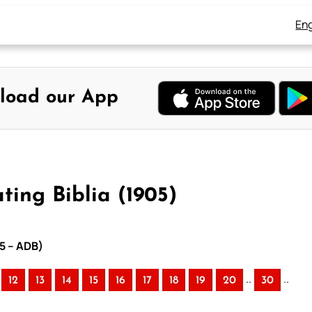
Eng
load our App
ting Biblia (1905)
05 – ADB)
..
..
12
13
14
15
16
17
18
19
20
30