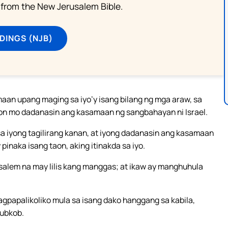
from the New Jerusalem Bible.
DINGS (NJB)
aan upang maging sa iyo’y isang bilang ng mga araw, sa
on mo dadanasin ang kasamaan ng sangbahayan ni Israel.
 sa iyong tagilirang kanan, at iyong dadanasin ang kasamaan
inaka isang taon, aking itinakda sa iyo.
salem na may lilis kang manggas; at ikaw ay manghuhula
 magpapalikoliko mula sa isang dako hanggang sa kabila,
ubkob.