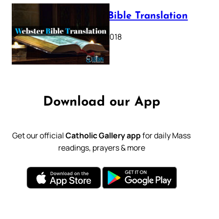
Webster Bible Translation
October 11, 2018
Download our App
Get our official
Catholic Gallery app
for daily Mass
readings, prayers & more