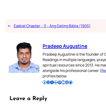
←
Ezekiel Chapter – 3 – Ang Dating Biblia (1905)
Pradeep Augustine
Pradeep Augustine is the founder of C
Readings in multiple languages, praye
spiritual resources since 2013. He ma
alongside his professional career (
Re
profiles below.
Follow Pradeep on Facebook
Follow Pradeep on Instagram
Follow Pradeep on X
Follow Pradeep on LinkedIn
Follow Pradeep on Pinterest
Subscribe to Pradeep’s Youtube Channel
Follow Pradeep on WordPress
Follow Pradeep on GitHub
Leave a Reply