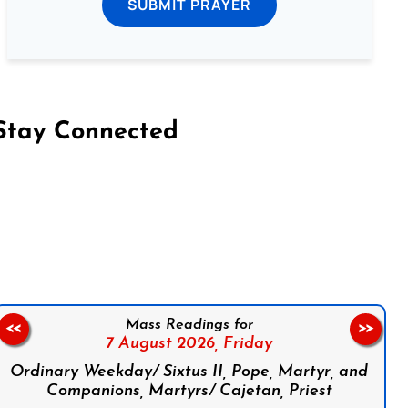
SUBMIT PRAYER
Stay Connected
on Facebook
Follow us on Instagram
Follow us on X
Subscribe to our YouTube Channel
Follow us on WhatsApp
Mass Readings for
<<
>>
7 August 2026,
Friday
Ordinary Weekday/ Sixtus II, Pope, Martyr, and
Companions, Martyrs/ Cajetan, Priest