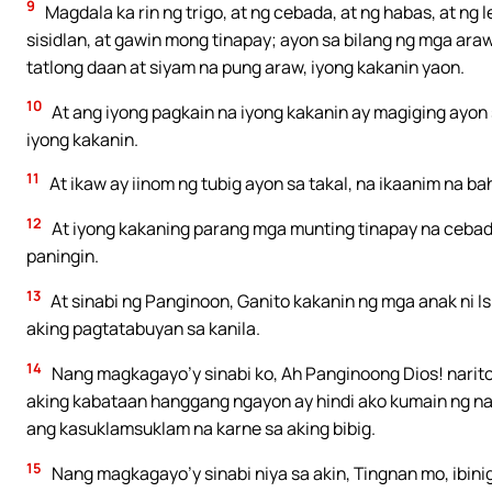
9
Magdala ka rin ng trigo, at ng cebada, at ng habas, at ng le
sisidlan, at gawin mong tinapay; ayon sa bilang ng mga araw
tatlong daan at siyam na pung araw, iyong kakanin yaon.
10
At ang iyong pagkain na iyong kakanin ay magiging ayon
iyong kakanin.
11
At ikaw ay iinom ng tubig ayon sa takal, na ikaanim na ba
12
At iyong kakaning parang mga munting tinapay na cebada, 
paningin.
13
At sinabi ng Panginoon, Ganito kakanin ng mga anak ni I
aking pagtatabuyan sa kanila.
14
Nang magkagayo’y sinabi ko, Ah Panginoong Dios! narito
aking kabataan hanggang ngayon ay hindi ako kumain ng na
ang kasuklamsuklam na karne sa aking bibig.
15
Nang magkagayo’y sinabi niya sa akin, Tingnan mo, ibiniga