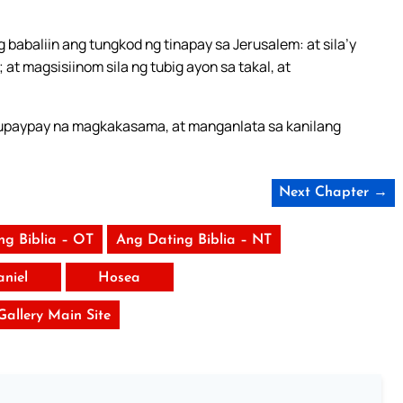
ng babaliin ang tungkod ng tinapay sa Jerusalem: at sila’y
at magsisiinom sila ng tubig ayon sa takal, at
glupaypay na magkakasama, at manganlata sa kanilang
Next Chapter →
ng Biblia – OT
Ang Dating Biblia – NT
aniel
Hosea
 Gallery Main Site