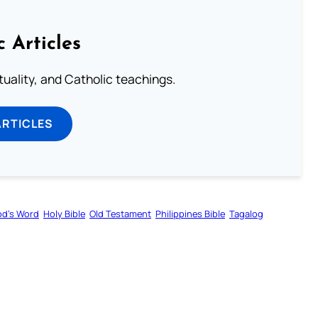
c Articles
rituality, and Catholic teachings.
ARTICLES
d’s Word
Holy Bible
Old Testament
Philippines Bible
Tagalog