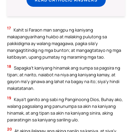
17
Kahit si Faraon man sangpu ng kaniyang
makapangyarihang hukbo at malaking pulutong sa
pakikidigma ay walang magagawa, pagka sila’y
mangagtitindig ng mga bunton; at mangagtatayo ng mga
katibayan, upang pumatay ng maraming mga tao.
18
Sapagka’t kaniyang hinamak ang sumpa sa pagsira ng
tipan; at narito, naiabot na niya ang kaniyang kamay, at
gayon ma’y ginawa ang lahat na bagay na ito; siya’y hindi
makatatanan.
19
Kaya’t ganito ang sabi ng Panginoong Dios, Buhay ako,
walang pagsalang ang panunumpa sa akin na kaniyang
hinamak, at ang tipan sa akin na kaniyang sinira, aking
pararatingin sa kaniyang sariling ulo.
20
At aking ilalagay ang aking panilo sa kaniya, at siya’y