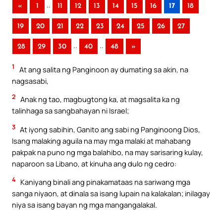
..
«
1
11
12
13
14
15
16
17
18
19
20
21
22
23
24
25
26
27
..
..
28
29
30
40
48
»
1
At ang salita ng Panginoon ay dumating sa akin, na
nagsasabi,
2
Anak ng tao, magbugtong ka, at magsalita ka ng
talinhaga sa sangbahayan ni Israel;
3
At iyong sabihin, Ganito ang sabi ng Panginoong Dios,
Isang malaking aguila na may mga malaki at mahabang
pakpak na puno ng mga balahibo, na may sarisaring kulay,
naparoon sa Libano, at kinuha ang dulo ng cedro:
4
Kaniyang binali ang pinakamataas na sariwang mga
sanga niyaon, at dinala sa isang lupain na kalakalan; inilagay
niya sa isang bayan ng mga mangangalakal.