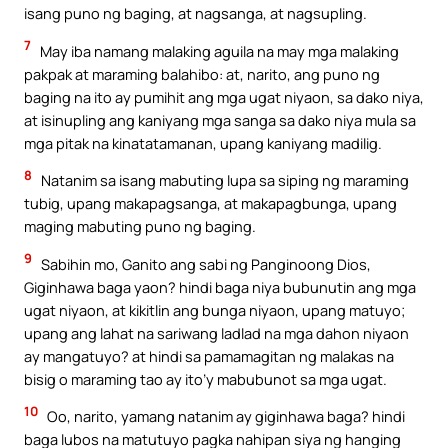
isang puno ng baging, at nagsanga, at nagsupling.
7
May iba namang malaking aguila na may mga malaking
pakpak at maraming balahibo: at, narito, ang puno ng
baging na ito ay pumihit ang mga ugat niyaon, sa dako niya,
at isinupling ang kaniyang mga sanga sa dako niya mula sa
mga pitak na kinatatamanan, upang kaniyang madilig.
8
Natanim sa isang mabuting lupa sa siping ng maraming
tubig, upang makapagsanga, at makapagbunga, upang
maging mabuting puno ng baging.
9
Sabihin mo, Ganito ang sabi ng Panginoong Dios,
Giginhawa baga yaon? hindi baga niya bubunutin ang mga
ugat niyaon, at kikitlin ang bunga niyaon, upang matuyo;
upang ang lahat na sariwang ladlad na mga dahon niyaon
ay mangatuyo? at hindi sa pamamagitan ng malakas na
bisig o maraming tao ay ito’y mabubunot sa mga ugat.
10
Oo, narito, yamang natanim ay giginhawa baga? hindi
baga lubos na matutuyo pagka nahipan siya ng hanging