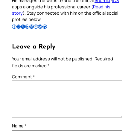
He manages the website and the official
Android
/
iOS
apps alongside his professional career (
Read his
story
). Stay connected with him on the official social
profiles below.
Follow Pradeep on Facebook
Follow Pradeep on Instagram
Follow Pradeep on X
Follow Pradeep on LinkedIn
Follow Pradeep on Pinterest
Subscribe to Pradeep’s Youtube Channel
Follow Pradeep on WordPress
Follow Pradeep on GitHub
Leave a Reply
Your email address will not be published.
Required
fields are marked
*
Comment
*
Name
*