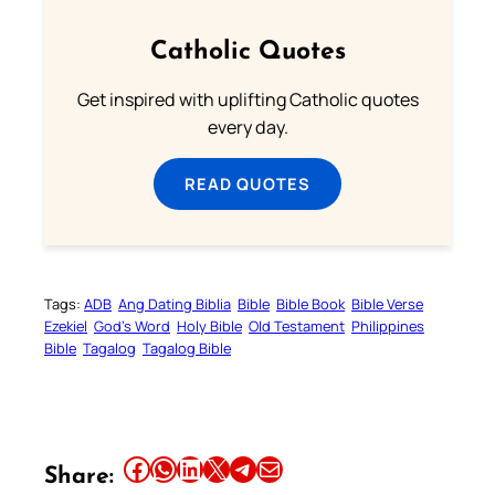
Catholic Quotes
Get inspired with uplifting Catholic quotes
every day.
READ QUOTES
Tags:
ADB
Ang Dating Biblia
Bible
Bible Book
Bible Verse
Ezekiel
God’s Word
Holy Bible
Old Testament
Philippines
Bible
Tagalog
Tagalog Bible
Share this article on Facebook
Share this article on WhatsApp
Share this article on LinkedIn
Share this article on X
Share this article on Telegram
Email this Article
Share: