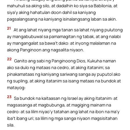
mahuhuli sa aking silo, at dadalhin ko siya sa Babilonia, at
siya’y aking hahatulan doon dahil sa kaniyang
pagsalangsang na kaniyang isinalangsang laban sa akin.
21
At ang lahat niyang mga tanan sa lahat niyang pulutong
ay mangabubuwal sa pamamagitan ng tabak, at ang nalabi
ay mangangalat sa bawa’t dako: at inyong malalaman na
akong Panginoon ang nagsalita niyaon.
22
Ganito ang sabi ng Panginoong Dios, Kukuha naman
ako sa dulo ng mataas na cedro, at aking itatanim; sa
pinakamataas ng kaniyang sariwang sanga ay puputol ako
ng supling, at aking itatanim sa isang mataas na bundok at
matayog:
23
Sa bundok na kaitaasan ng Israel ay aking itatanim: at
magsasanga at magbubunga, at magiging mainam na
cedro: at sa lilim niyao’y tatahan ang lahat na ibon na ma’y
iba’t ibang uri; sa lilim ng mga sanga niyaon magsisitahan
sila.