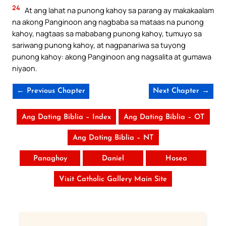
24
At ang lahat na punong kahoy sa parang ay makakaalam
na akong Panginoon ang nagbaba sa mataas na punong
kahoy, nagtaas sa mababang punong kahoy, tumuyo sa
sariwang punong kahoy, at nagpanariwa sa tuyong
punong kahoy: akong Panginoon ang nagsalita at gumawa
niyaon.
← Previous Chapter
Next Chapter →
Ang Dating Biblia – Index
Ang Dating Biblia – OT
Ang Dating Biblia – NT
Panaghoy
Daniel
Hosea
Visit Catholic Gallery Main Site