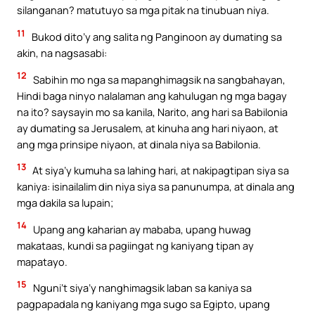
silanganan? matutuyo sa mga pitak na tinubuan niya.
11
Bukod dito’y ang salita ng Panginoon ay dumating sa
akin, na nagsasabi:
12
Sabihin mo nga sa mapanghimagsik na sangbahayan,
Hindi baga ninyo nalalaman ang kahulugan ng mga bagay
na ito? saysayin mo sa kanila, Narito, ang hari sa Babilonia
ay dumating sa Jerusalem, at kinuha ang hari niyaon, at
ang mga prinsipe niyaon, at dinala niya sa Babilonia.
13
At siya’y kumuha sa lahing hari, at nakipagtipan siya sa
kaniya: isinailalim din niya siya sa panunumpa, at dinala ang
mga dakila sa lupain;
14
Upang ang kaharian ay mababa, upang huwag
makataas, kundi sa pagiingat ng kaniyang tipan ay
mapatayo.
15
Nguni’t siya’y nanghimagsik laban sa kaniya sa
pagpapadala ng kaniyang mga sugo sa Egipto, upang