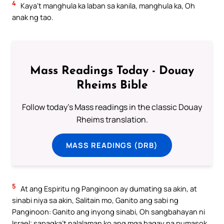
4
Kaya’t manghula ka laban sa kanila, manghula ka, Oh
anak ng tao.
Mass Readings Today - Douay
Rheims Bible
Follow today's Mass readings in the classic Douay
Rheims translation.
MASS READINGS (DRB)
5
At ang Espiritu ng Panginoon ay dumating sa akin, at
sinabi niya sa akin, Salitain mo, Ganito ang sabi ng
Panginoon: Ganito ang inyong sinabi, Oh sangbahayan ni
Israel; sapagka’t nalalaman ko ang mga bagay na pumasok