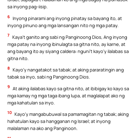
sa inyong pag-iisip.
6
Inyong pinarami ang inyong pinatay sa bayang ito, at
inyong pinuno ang mga lansangan nito ng mga patay.
7
Kaya’t ganito ang sabi ng Panginoong Dios, Ang inyong
mga patay na inyong ibinulagta sa gitna nito, ay karne, at
ang bayang ito ay siyang caldera: nguni’t kayo’y ilalabas sa
gitna nito.
8
Kayo’y nangatakot sa tabak; at aking pararatingin ang
tabak sa inyo, sabi ng Panginoong Dios.
9
At aking ilalabas kayo sa gitna nito, at ibibigay ko kayo sa
mga kamay ng mga taga ibang lupa, at maglalapat ako ng
mga kahatulan sa inyo.
10
Kayo’y mangabubuwal sa pamamagitan ng tabak; aking
hahatulan kayo sa hangganan ng Israel; at inyong
malalaman na ako ang Panginoon.