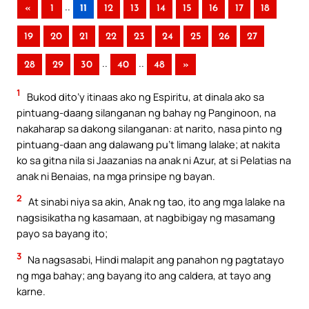
..
«
1
11
12
13
14
15
16
17
18
19
20
21
22
23
24
25
26
27
..
..
28
29
30
40
48
»
1
Bukod dito’y itinaas ako ng Espiritu, at dinala ako sa
pintuang-daang silanganan ng bahay ng Panginoon, na
nakaharap sa dakong silanganan: at narito, nasa pinto ng
pintuang-daan ang dalawang pu’t limang lalake; at nakita
ko sa gitna nila si Jaazanias na anak ni Azur, at si Pelatias na
anak ni Benaias, na mga prinsipe ng bayan.
2
At sinabi niya sa akin, Anak ng tao, ito ang mga lalake na
nagsisikatha ng kasamaan, at nagbibigay ng masamang
payo sa bayang ito;
3
Na nagsasabi, Hindi malapit ang panahon ng pagtatayo
ng mga bahay; ang bayang ito ang caldera, at tayo ang
karne.