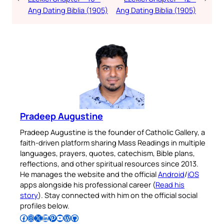
Ang Dating Biblia (1905)
Ang Dating Biblia (1905)
Pradeep Augustine
Pradeep Augustine is the founder of Catholic Gallery, a
faith-driven platform sharing Mass Readings in multiple
languages, prayers, quotes, catechism, Bible plans,
reflections, and other spiritual resources since 2013.
He manages the website and the official
Android
/
iOS
apps alongside his professional career (
Read his
story
). Stay connected with him on the official social
profiles below.
Follow Pradeep on Facebook
Follow Pradeep on Instagram
Follow Pradeep on X
Follow Pradeep on LinkedIn
Follow Pradeep on Pinterest
Subscribe to Pradeep’s Youtube Channel
Follow Pradeep on WordPress
Follow Pradeep on GitHub