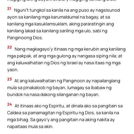
21
Nguni’t tungkol sa kanila na ang puso ay nagsisunod
ayon sa kanilang mga karumaldumal na bagay, at sa
kanilang mga kasuklamsuklam, aking pararatingin ang
kanilang lakad sa kanilang sariling mga ulo, sabi ng
Panginoong Dios.
22
Nang magkagayo’y itinaas ng mga kerubin ang kanilang
mga pakpak, at ang mga gulong ay nangasa siping nila; at
ang kaluwalhatian ng Dios ng Israel ay nasa itaas ng mga
yaon.
23
At ang kaluwalhatian ng Panginoon ay napailanglang
mula sa pinakaloob ng bayan, lumagay sa ibabaw ng
bundok na nasa dakong silanganan ng bayan.
24
At itinaas ako ng Espiritu, at dinala ako sa pangitain sa
Caldea sa pamamagitan ng Espiritu ng Dios, sa kanila na
mga bihag. Sa gayo’y ang pangitain na aking nakita ay
napaitaas mula sa akin.