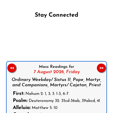
Stay Connected
Follow us on Facebook
Follow us on Instagram
Follow us on X
Subscribe to our YouTube Channel
Follow us on WhatsApp
Mass Readings for
<<
>>
7 August 2026,
Friday
Ordinary Weekday/ Sixtus II, Pope, Martyr,
and Companions, Martyrs/ Cajetan, Priest
First:
Nahum 2: 1, 3; 3: 1-3, 6-7
Psalm:
Deuteronomy 32: 35cd-36ab, 39abcd, 41
Alleluia:
Matthew 5: 10