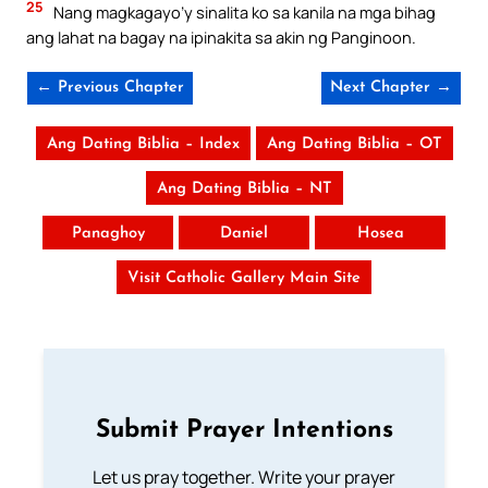
25
Nang magkagayo’y sinalita ko sa kanila na mga bihag
ang lahat na bagay na ipinakita sa akin ng Panginoon.
← Previous Chapter
Next Chapter →
Ang Dating Biblia – Index
Ang Dating Biblia – OT
Ang Dating Biblia – NT
Panaghoy
Daniel
Hosea
Visit Catholic Gallery Main Site
Submit Prayer Intentions
Let us pray together. Write your prayer