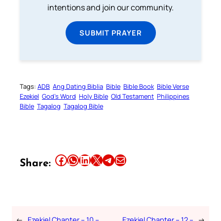
intentions and join our community.
SUBMIT PRAYER
Tags:
ADB
Ang Dating Biblia
Bible
Bible Book
Bible Verse
Ezekiel
God’s Word
Holy Bible
Old Testament
Philippines
Bible
Tagalog
Tagalog Bible
Share this article on Facebook
Share this article on WhatsApp
Share this article on LinkedIn
Share this article on X
Share this article on Telegram
Email this Article
Share:
←
Ezekiel Chapter – 10 –
Ezekiel Chapter – 12 –
→