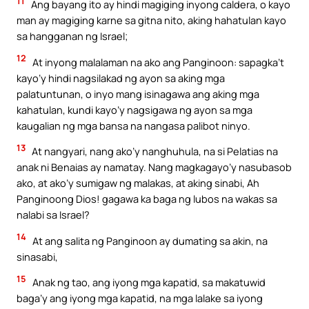
11
Ang bayang ito ay hindi magiging inyong caldera, o kayo
man ay magiging karne sa gitna nito, aking hahatulan kayo
sa hangganan ng Israel;
12
At inyong malalaman na ako ang Panginoon: sapagka’t
kayo’y hindi nagsilakad ng ayon sa aking mga
palatuntunan, o inyo mang isinagawa ang aking mga
kahatulan, kundi kayo’y nagsigawa ng ayon sa mga
kaugalian ng mga bansa na nangasa palibot ninyo.
13
At nangyari, nang ako’y nanghuhula, na si Pelatias na
anak ni Benaias ay namatay. Nang magkagayo’y nasubasob
ako, at ako’y sumigaw ng malakas, at aking sinabi, Ah
Panginoong Dios! gagawa ka baga ng lubos na wakas sa
nalabi sa Israel?
14
At ang salita ng Panginoon ay dumating sa akin, na
sinasabi,
15
Anak ng tao, ang iyong mga kapatid, sa makatuwid
baga’y ang iyong mga kapatid, na mga lalake sa iyong