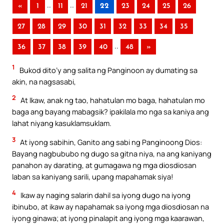
..
..
«
1
11
21
22
23
24
25
26
27
28
29
30
31
32
33
34
35
..
36
37
38
39
40
48
»
1
Bukod dito’y ang salita ng Panginoon ay dumating sa
akin, na nagsasabi,
2
At Ikaw, anak ng tao, hahatulan mo baga, hahatulan mo
baga ang bayang mabagsik? ipakilala mo nga sa kaniya ang
lahat niyang kasuklamsuklam.
3
At iyong sabihin, Ganito ang sabi ng Panginoong Dios:
Bayang nagbububo ng dugo sa gitna niya, na ang kaniyang
panahon ay darating, at gumagawa ng mga diosdiosan
laban sa kaniyang sarili, upang mapahamak siya!
4
Ikaw ay naging salarin dahil sa iyong dugo na iyong
ibinubo, at ikaw ay napahamak sa iyong mga diosdiosan na
iyong ginawa; at iyong pinalapit ang iyong mga kaarawan,