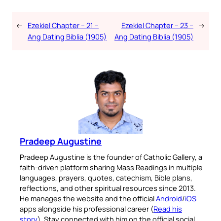
←
Ezekiel Chapter – 21 –
Ezekiel Chapter – 23 –
→
Ang Dating Biblia (1905)
Ang Dating Biblia (1905)
Pradeep Augustine
Pradeep Augustine is the founder of Catholic Gallery, a
faith-driven platform sharing Mass Readings in multiple
languages, prayers, quotes, catechism, Bible plans,
reflections, and other spiritual resources since 2013.
He manages the website and the official
Android
/
iOS
apps alongside his professional career (
Read his
story
). Stay connected with him on the official social