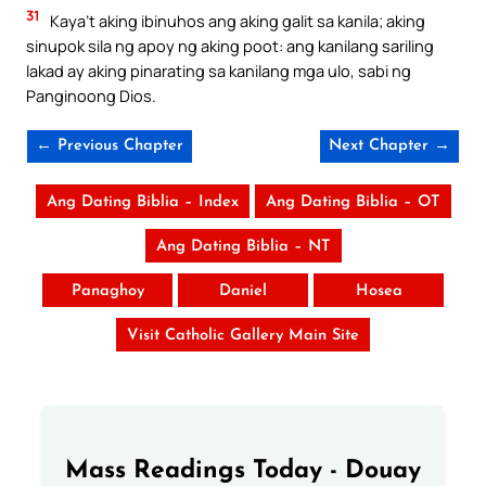
31
Kaya’t aking ibinuhos ang aking galit sa kanila; aking
sinupok sila ng apoy ng aking poot: ang kanilang sariling
lakad ay aking pinarating sa kanilang mga ulo, sabi ng
Panginoong Dios.
← Previous Chapter
Next Chapter →
Ang Dating Biblia – Index
Ang Dating Biblia – OT
Ang Dating Biblia – NT
Panaghoy
Daniel
Hosea
Visit Catholic Gallery Main Site
Mass Readings Today - Douay