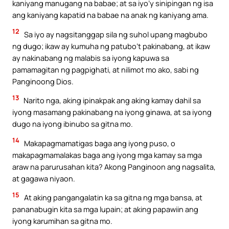
kaniyang manugang na babae; at sa iyo’y sinipingan ng isa
ang kaniyang kapatid na babae na anak ng kaniyang ama.
12
Sa iyo ay nagsitanggap sila ng suhol upang magbubo
ng dugo; ikaw ay kumuha ng patubo’t pakinabang, at ikaw
ay nakinabang ng malabis sa iyong kapuwa sa
pamamagitan ng pagpighati, at nilimot mo ako, sabi ng
Panginoong Dios.
13
Narito nga, aking ipinakpak ang aking kamay dahil sa
iyong masamang pakinabang na iyong ginawa, at sa iyong
dugo na iyong ibinubo sa gitna mo.
14
Makapagmamatigas baga ang iyong puso, o
makapagmamalakas baga ang iyong mga kamay sa mga
araw na parurusahan kita? Akong Panginoon ang nagsalita,
at gagawa niyaon.
15
At aking pangangalatin ka sa gitna ng mga bansa, at
pananabugin kita sa mga lupain; at aking papawiin ang
iyong karumihan sa gitna mo.