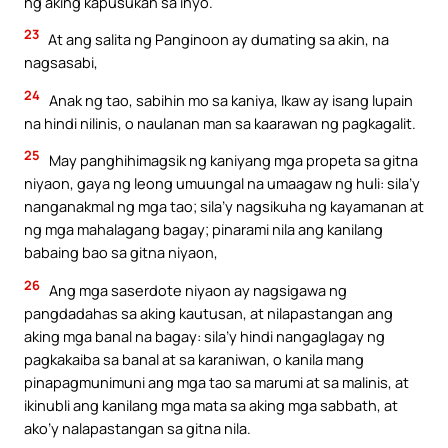
ng aking kapusukan sa inyo.
23
At ang salita ng Panginoon ay dumating sa akin, na
nagsasabi,
24
Anak ng tao, sabihin mo sa kaniya, Ikaw ay isang lupain
na hindi nilinis, o naulanan man sa kaarawan ng pagkagalit.
25
May panghihimagsik ng kaniyang mga propeta sa gitna
niyaon, gaya ng leong umuungal na umaagaw ng huli: sila’y
nanganakmal ng mga tao; sila’y nagsikuha ng kayamanan at
ng mga mahalagang bagay; pinarami nila ang kanilang
babaing bao sa gitna niyaon,
26
Ang mga saserdote niyaon ay nagsigawa ng
pangdadahas sa aking kautusan, at nilapastangan ang
aking mga banal na bagay: sila’y hindi nangaglagay ng
pagkakaiba sa banal at sa karaniwan, o kanila mang
pinapagmunimuni ang mga tao sa marumi at sa malinis, at
ikinubli ang kanilang mga mata sa aking mga sabbath, at
ako’y nalapastangan sa gitna nila.