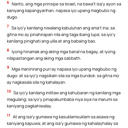
6
Narito, ang mga prinsipe sa Israel, na bawa’t isa’y ayon sa
kaniyang kapangyarihan, napasa iyo upang magbubo ng
dugo.
7
Sa iyo’y kanilang niwalang kabuluhan ang ama’t ina; sa
gitna mo ay pinahirapan nila ang taga ibang lupa; sa iyo’y
kanilang pinighati ang ulila at ang babaing bao.
8
Iyong hinamak ang aking mga banal na bagay, at iyong
nilapastangan ang aking mga sabbath.
9
Mga maninirang puri ay napasa iyo upang magbubo ng
dugo: at sa iyo’y nagsikain sila sa mga bundok: sa gitna mo
ay nagkasala sila ng kahalayan.
10
Sa iyo’y kanilang inilitaw ang kahubaran ng kanilang mga
magulang; sa iyo’y pinapakumbaba niya siya na marumi sa
kaniyang pagkahiwalay.
11
At ang isa’y gumawa ng kasuklamsuklam sa asawa ng
kaniyang kapuwa; at ang isa’y gumawa ng kahalayhalay sa