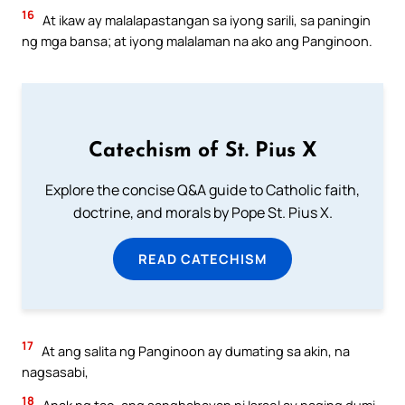
16
At ikaw ay malalapastangan sa iyong sarili, sa paningin
ng mga bansa; at iyong malalaman na ako ang Panginoon.
Catechism of St. Pius X
Explore the concise Q&A guide to Catholic faith,
doctrine, and morals by Pope St. Pius X.
READ CATECHISM
17
At ang salita ng Panginoon ay dumating sa akin, na
nagsasabi,
18