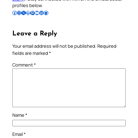
profiles below.
Follow Pradeep on Facebook
Follow Pradeep on Instagram
Follow Pradeep on X
Follow Pradeep on LinkedIn
Follow Pradeep on Pinterest
Subscribe to Pradeep’s Youtube Channel
Follow Pradeep on WordPress
Follow Pradeep on GitHub
Leave a Reply
Your email address will not be published.
Required
fields are marked
*
Comment
*
Name
*
Email
*