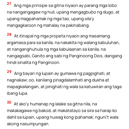
27
Ang mga prinsipe sa gitna niyaon ay parang mga lobo
na nangangagaw ng huli, upang mangagbubo ng dugo, at
upang magpahamak ng mga tao, upang sila’y
mangagkaroon ng mahalay na pakinabang.
28
At itinapal ng mga propeta niyaon ang masamang
argamasa para sa kanila, na nakakita ng walang kabuluhan,
at nanganghuhula ng mga kabulaanan sa kanila, na
nangagsabi, Ganito ang sabi ng Panginoong Dios, dangang
hindi sinalita ng Panginoon.
29
Ang bayan ng lupain ay gumawa ng pagpighati, at
nagnakaw; oo, kanilang pinagdalamhati ang dukha at
mapagkailangan, at pinighati ng wala sa katuwiran ang taga
ibang lupa.
30
At ako’y humanap ng lalake sa gitna nila, na
makakagawa ng bakod, at makatatayo sa sira sa harap ko
dahil sa lupain, upang huwag kong ipahamak; nguni’t wala
akong nasumpungan.