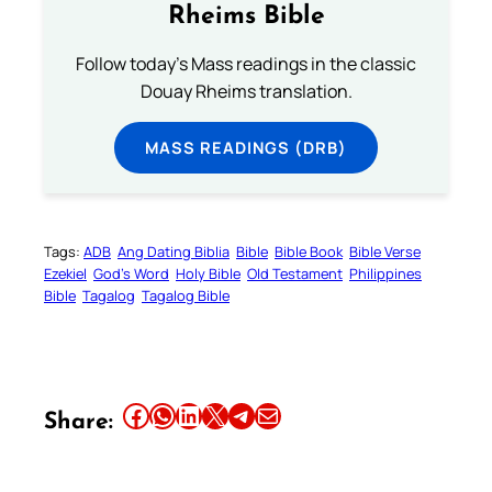
Rheims Bible
Follow today's Mass readings in the classic
Douay Rheims translation.
MASS READINGS (DRB)
Tags:
ADB
Ang Dating Biblia
Bible
Bible Book
Bible Verse
Ezekiel
God’s Word
Holy Bible
Old Testament
Philippines
Bible
Tagalog
Tagalog Bible
Share this article on Facebook
Share this article on WhatsApp
Share this article on LinkedIn
Share this article on X
Share this article on Telegram
Email this Article
Share: