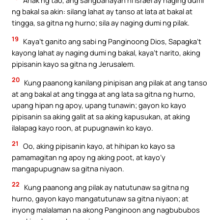
Anak ng tao, ang sangbahayan ni Israel ay naging dumi
ng bakal sa akin: silang lahat ay tanso at lata at bakal at
tingga, sa gitna ng hurno; sila ay naging dumi ng pilak.
19
Kaya’t ganito ang sabi ng Panginoong Dios, Sapagka’t
kayong lahat ay naging dumi ng bakal, kaya’t narito, aking
pipisanin kayo sa gitna ng Jerusalem.
20
Kung paanong kanilang pinipisan ang pilak at ang tanso
at ang bakal at ang tingga at ang lata sa gitna ng hurno,
upang hipan ng apoy, upang tunawin; gayon ko kayo
pipisanin sa aking galit at sa aking kapusukan, at aking
ilalapag kayo roon, at pupugnawin ko kayo.
21
Oo, aking pipisanin kayo, at hihipan ko kayo sa
pamamagitan ng apoy ng aking poot, at kayo’y
mangapupugnaw sa gitna niyaon.
22
Kung paanong ang pilak ay natutunaw sa gitna ng
hurno, gayon kayo mangatutunaw sa gitna niyaon; at
inyong malalaman na akong Panginoon ang nagbububos