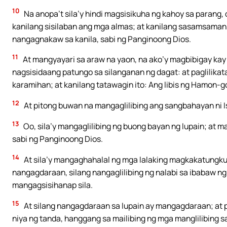
10
Na anopa’t sila’y hindi magsisikuha ng kahoy sa parang
kanilang sisilaban ang mga almas; at kanilang sasamsama
nangagnakaw sa kanila, sabi ng Panginoong Dios.
11
At mangyayari sa araw na yaon, na ako’y magbibigay kay G
nagsisidaang patungo sa silanganan ng dagat: at paglilikatan
karamihan; at kanilang tatawagin ito: Ang libis ng Hamon-g
12
At pitong buwan na mangaglilibing ang sangbahayan ni Isr
13
Oo, sila’y mangaglilibing ng buong bayan ng lupain; at ma
sabi ng Panginoong Dios.
14
At sila’y mangaghahalal ng mga lalaking magkakatungkul
nangagdaraan, silang nangaglilibing ng nalabi sa ibabaw ng
mangagsisihanap sila.
15
At silang nangagdaraan sa lupain ay mangagdaraan; at p
niya ng tanda, hanggang sa mailibing ng mga manglilibing s