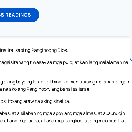
SS READINGS
nalita, sabi ng Panginoong Dios.
nagsisitahang tiwasay sa mga pulo; at kanilang malalaman na
ng aking bayang Israel; at hindi ko man titiising malapastangan
 na ako ang Panginoon, ang banal sa Israel.
s; ito ang araw na aking sinalita.
labas, at sisilaban ng mga apoy ang mga almas, at susunugin
g at ang mga pana, at ang mga tungkod, at ang mga sibat, at