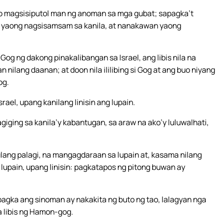
, o magsisiputol man ng anoman sa mga gubat; sapagka’t
n yaong nagsisamsam sa kanila, at nanakawan yaong
og ng dakong pinakalibangan sa Israel, ang libis nila na
 nilang daanan; at doon nila ililibing si Gog at ang buo niyang
og.
ael, upang kanilang linisin ang lupain.
giging sa kanila’y kabantugan, sa araw na ako’y luluwalhati,
ang palagi, na mangagdaraan sa lupain at, kasama nilang
 lupain, upang linisin: pagkatapos ng pitong buwan ay
agka ang sinoman ay nakakita ng buto ng tao, lalagyan nga
a libis ng Hamon-gog.