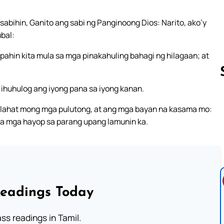
 sabihin, Ganito ang sabi ng Panginoong Dios: Narito, ako’y
ubal:
sampahin kita mula sa mga pinakahuling bahagi ng hilagaan; at
g ihuhulog ang iyong pana sa iyong kanan.
g lahat mong mga pulutong, at ang mga bayan na kasama mo:
Follow us 
 sa mga hayop sa parang upang lamunin ka.
Readings Today
s readings in Tamil.