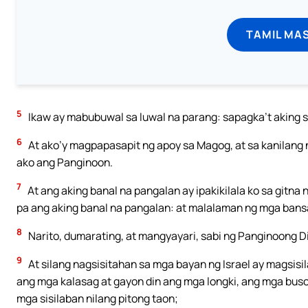
TAMIL MA
5
Ikaw ay mabubuwal sa luwal na parang: sapagka’t aking si
6
At ako’y magpapasapit ng apoy sa Magog, at sa kanilang 
ako ang Panginoon.
7
At ang aking banal na pangalan ay ipakikilala ko sa gitna 
pa ang aking banal na pangalan: at malalaman ng mga bansa
8
Narito, dumarating, at mangyayari, sabi ng Panginoong Dio
9
At silang nagsisitahan sa mga bayan ng Israel ay magsisi
ang mga kalasag at gayon din ang mga longki, ang mga buso
mga sisilaban nilang pitong taon;