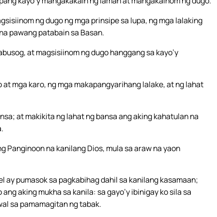
, upang kayo’y mangakakain ng laman at mangakainom ng dugo.
sisiinom ng dugo ng mga prinsipe sa lupa, ng mga lalaking
 na pawang patabain sa Basan.
abusog, at magsisiinom ng dugo hanggang sa kayo’y
at mga karo, ng mga makapangyarihang lalake, at ng lahat
nsa; at makikita ng lahat ng bansa ang aking kahatulan na
a.
g Panginoon na kanilang Dios, mula sa araw na yaon
l ay pumasok sa pagkabihag dahil sa kanilang kasamaan;
o ang aking mukha sa kanila: sa gayo’y ibinigay ko sila sa
wal sa pamamagitan ng tabak.