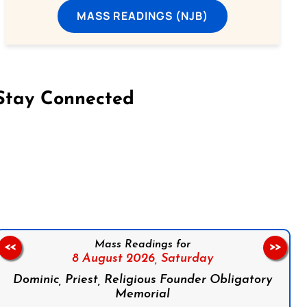
MASS READINGS (NJB)
Stay Connected
on Facebook
Follow us on Instagram
Follow us on X
Subscribe to our YouTube Channel
Follow us on WhatsApp
Mass Readings for
<<
>>
8 August 2026,
Saturday
Dominic, Priest, Religious Founder Obligatory
Memorial