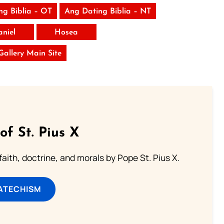
ng Biblia – OT
Ang Dating Biblia – NT
aniel
Hosea
 Gallery Main Site
of St. Pius X
aith, doctrine, and morals by Pope St. Pius X.
ATECHISM