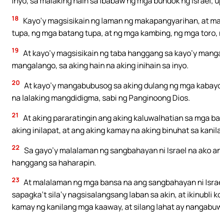
inyo, sa malaking hain sa ibabaw ng mga bundok ng Israel
18
Kayo’y magsisikain ng laman ng makapangyarihan, at mag
tupa, ng mga batang tupa, at ng mga kambing, ng mga toro,
19
At kayo’y magsisikain ng taba hanggang sa kayo’y mang
mangalango, sa aking hain na aking inihain sa inyo.
20
At kayo’y mangabubusog sa aking dulang ng mga kabayo 
na lalaking mangdidigma, sabi ng Panginoong Dios.
21
At aking pararatingin ang aking kaluwalhatian sa mga ba
aking inilapat, at ang aking kamay na aking binuhat sa kanil
22
Sa gayo’y malalaman ng sangbahayan ni Israel na ako an
hanggang sa haharapin.
23
At malalaman ng mga bansa na ang sangbahayan ni Israe
sapagka’t sila’y nagsisalangsang laban sa akin, at ikinubli k
kamay ng kanilang mga kaaway, at silang lahat ay nangabu