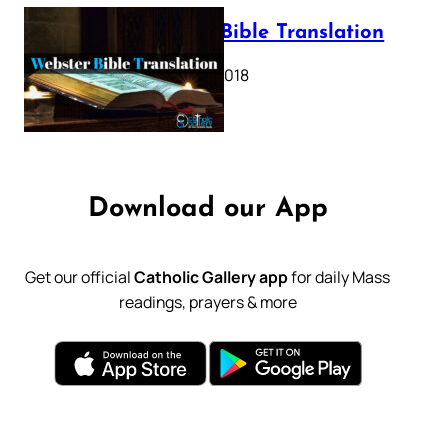
Webster Bible Translation
October 11, 2018
Download our App
Get our official
Catholic Gallery app
for daily Mass
readings, prayers & more