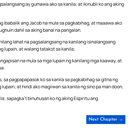
salangsang ay gumawa ako sa kanila; at ikinubli ko ang aking
ng ibabalik ang Jacob na mula sa pagkabihag, at maaawa ako
ghuin dahil sa aking banal na pangalan.
anilang lahat na pagsalangsang na kanilang isinalangsang
g lupain, at walang tatakot sa kanila;
nangapisan na mula sa mga lupain ng kanilang mga kaaway, at
sa.
, sa pagpapapasok ko sa kanila sa pagkabihag sa gitna ng
g lupain; at hindi ako magiiwan sa kanila ng sino pa man doon;
la; sapagka’t binuhusan ko ng aking Espiritu ang
Next Chapter →