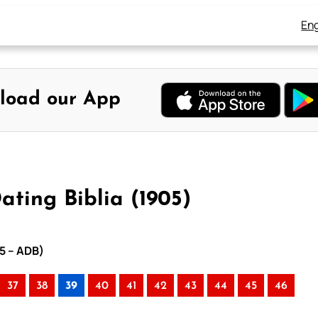
Eng
load our App
ating Biblia (1905)
05 – ADB)
37
38
39
40
41
42
43
44
45
46