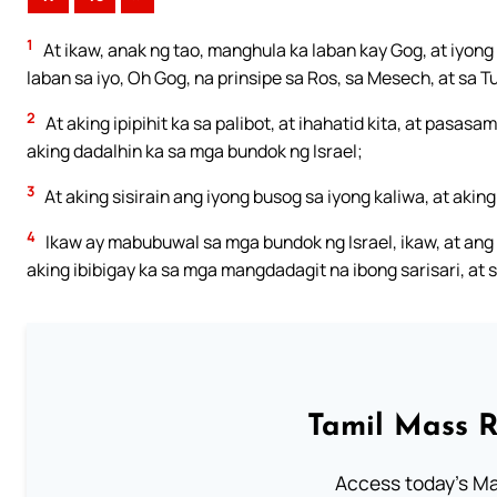
1
At ikaw, anak ng tao, manghula ka laban kay Gog, at iyong
laban sa iyo, Oh Gog, na prinsipe sa Ros, sa Mesech, at sa T
2
At aking ipipihit ka sa palibot, at ihahatid kita, at pasa
aking dadalhin ka sa mga bundok ng Israel;
3
At aking sisirain ang iyong busog sa iyong kaliwa, at akin
4
Ikaw ay mabubuwal sa mga bundok ng Israel, ikaw, at an
aking ibibigay ka sa mga mangdadagit na ibong sarisari, at
Tamil Mass 
Access today's Mas