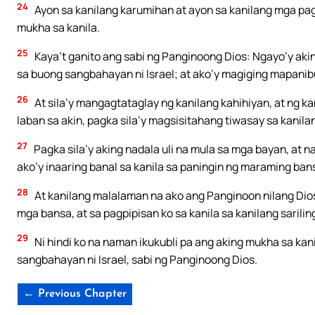
24
Ayon sa kanilang karumihan at ayon sa kanilang mga pag
mukha sa kanila.
25
Kaya’t ganito ang sabi ng Panginoong Dios: Ngayo’y aki
sa buong sangbahayan ni Israel; at ako’y magiging mapanibu
26
At sila’y mangagtataglay ng kanilang kahihiyan, at ng k
laban sa akin, pagka sila’y magsisitahang tiwasay sa kanilan
27
Pagka sila’y aking nadala uli na mula sa mga bayan, at 
ako’y inaaring banal sa kanila sa paningin ng maraming ban
28
At kanilang malalaman na ako ang Panginoon nilang Dios
mga bansa, at sa pagpipisan ko sa kanila sa kanilang sarilin
29
Ni hindi ko na naman ikukubli pa ang aking mukha sa kani
sangbahayan ni Israel, sabi ng Panginoong Dios.
← Previous Chapter