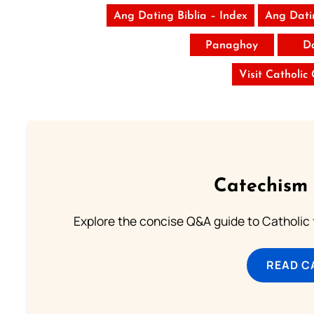
Ang Dating Biblia – Index
Ang Dati
Panaghoy
D
Visit Catholic
Catechism 
Explore the concise Q&A guide to Catholic f
READ C