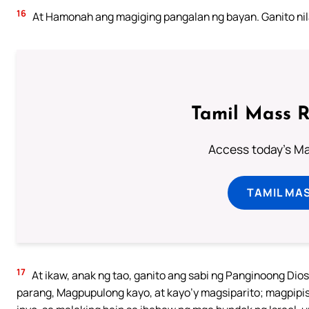
16
At Hamonah ang magiging pangalan ng bayan. Ganito nila l
Tamil Mass 
Access today's Mas
TAMIL MA
17
At ikaw, anak ng tao, ganito ang sabi ng Panginoong Dios:
parang, Magpupulong kayo, at kayo’y magsiparito; magpipisa