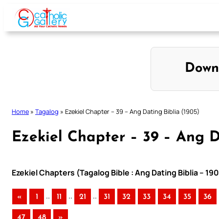
Skip
to
content
Down
Home
»
Tagalog
»
Ezekiel Chapter – 39 – Ang Dating Biblia (1905)
Ezekiel Chapter – 39 – Ang D
Ezekiel Chapters (Tagalog Bible : Ang Dating Biblia – 19
..
..
..
«
1
11
21
31
32
33
34
35
36
47
48
»