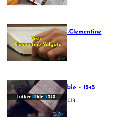
The Sixto-Clementine
Vulgate
July 12, 2025
Luther Bible – 1545
October 17, 2018