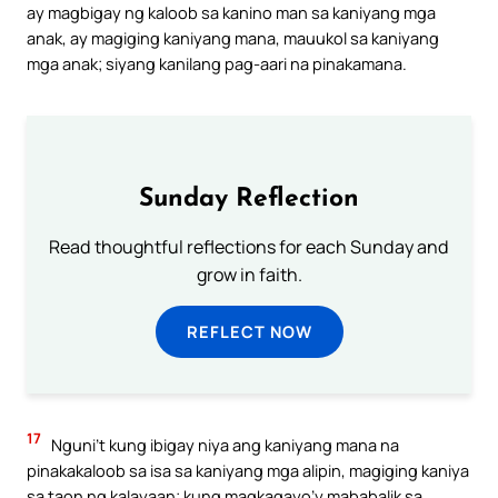
ay magbigay ng kaloob sa kanino man sa kaniyang mga
anak, ay magiging kaniyang mana, mauukol sa kaniyang
mga anak; siyang kanilang pag-aari na pinakamana.
Sunday Reflection
Read thoughtful reflections for each Sunday and
grow in faith.
REFLECT NOW
17
Nguni’t kung ibigay niya ang kaniyang mana na
pinakakaloob sa isa sa kaniyang mga alipin, magiging kaniya
sa taon ng kalayaan; kung magkagayo’y mababalik sa