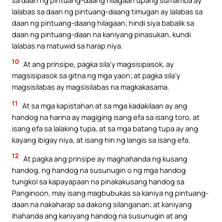
lalabas sa daan ng pintuang-daang timugan ay lalabas sa
daan ng pintuang-daang hilagaan; hindi siya babalik sa
daan ng pintuang-daan na kaniyang pinasukan, kundi
lalabas na matuwid sa harap niya.
10
At ang prinsipe, pagka sila’y magsisipasok, ay
magsisipasok sa gitna ng mga yaon; at pagka sila’y
magsisilabas ay magsisilabas na magkakasama.
11
At sa mga kapistahan at sa mga kadakilaan ay ang
handog na harina ay magiging isang efa sa isang toro, at
isang efa sa lalaking tupa, at sa mga batang tupa ay ang
kayang ibigay niya, at isang hin ng langis sa isang efa.
12
At pagka ang prinsipe ay maghahanda ng kusang
handog, ng handog na susunugin o ng mga handog
tungkol sa kapayapaan na pinakakusang handog sa
Panginoon, may isang magbubukas sa kaniya ng pintuang-
daan na nakaharap sa dakong silanganan; at kaniyang
ihahanda ang kaniyang handog na susunugin at ang