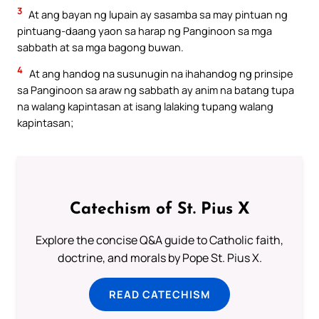
3
At ang bayan ng lupain ay sasamba sa may pintuan ng
pintuang-daang yaon sa harap ng Panginoon sa mga
sabbath at sa mga bagong buwan.
4
At ang handog na susunugin na ihahandog ng prinsipe
sa Panginoon sa araw ng sabbath ay anim na batang tupa
na walang kapintasan at isang lalaking tupang walang
kapintasan;
Catechism of St. Pius X
Explore the concise Q&A guide to Catholic faith,
doctrine, and morals by Pope St. Pius X.
READ CATECHISM