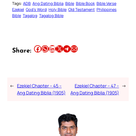
Tags:
ADB
Ang Dating Biblia
Bible
Bible Book
Bible Verse
Ezekiel
God’s Word
Holy Bible
Old Testament
Philippines
Bible
Tagalog
Tagalog Bible
Share this article on Facebook
Share this article on WhatsApp
Share this article on LinkedIn
Share this article on X
Share this article on Telegram
Email this Article
Share:
←
Ezekiel Chapter – 45 –
Ezekiel Chapter – 47 –
→
Ang Dating Biblia (1905)
Ang Dating Biblia (1905)