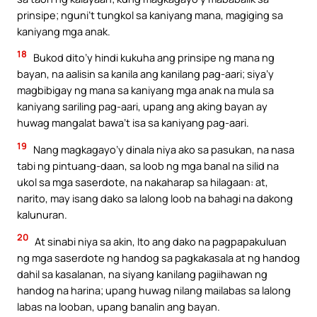
prinsipe; nguni’t tungkol sa kaniyang mana, magiging sa
kaniyang mga anak.
18
Bukod dito’y hindi kukuha ang prinsipe ng mana ng
bayan, na aalisin sa kanila ang kanilang pag-aari; siya’y
magbibigay ng mana sa kaniyang mga anak na mula sa
kaniyang sariling pag-aari, upang ang aking bayan ay
huwag mangalat bawa’t isa sa kaniyang pag-aari.
19
Nang magkagayo’y dinala niya ako sa pasukan, na nasa
tabi ng pintuang-daan, sa loob ng mga banal na silid na
ukol sa mga saserdote, na nakaharap sa hilagaan: at,
narito, may isang dako sa lalong loob na bahagi na dakong
kalunuran.
20
At sinabi niya sa akin, Ito ang dako na pagpapakuluan
ng mga saserdote ng handog sa pagkakasala at ng handog
dahil sa kasalanan, na siyang kanilang pagiihawan ng
handog na harina; upang huwag nilang mailabas sa lalong
labas na looban, upang banalin ang bayan.