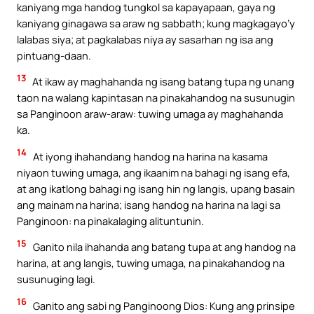
kaniyang mga handog tungkol sa kapayapaan, gaya ng
kaniyang ginagawa sa araw ng sabbath; kung magkagayo’y
lalabas siya; at pagkalabas niya ay sasarhan ng isa ang
pintuang-daan.
13
At ikaw ay maghahanda ng isang batang tupa ng unang
taon na walang kapintasan na pinakahandog na susunugin
sa Panginoon araw-araw: tuwing umaga ay maghahanda
ka.
14
At iyong ihahandang handog na harina na kasama
niyaon tuwing umaga, ang ikaanim na bahagi ng isang efa,
at ang ikatlong bahagi ng isang hin ng langis, upang basain
ang mainam na harina; isang handog na harina na lagi sa
Panginoon: na pinakalaging alituntunin.
15
Ganito nila ihahanda ang batang tupa at ang handog na
harina, at ang langis, tuwing umaga, na pinakahandog na
susunuging lagi.
16
Ganito ang sabi ng Panginoong Dios: Kung ang prinsipe