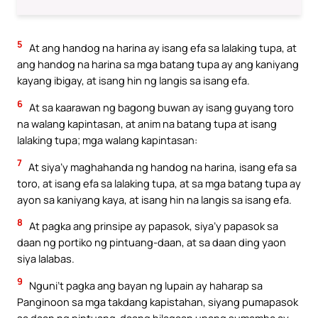
5
At ang handog na harina ay isang efa sa lalaking tupa, at
ang handog na harina sa mga batang tupa ay ang kaniyang
kayang ibigay, at isang hin ng langis sa isang efa.
6
At sa kaarawan ng bagong buwan ay isang guyang toro
na walang kapintasan, at anim na batang tupa at isang
lalaking tupa; mga walang kapintasan:
7
At siya’y maghahanda ng handog na harina, isang efa sa
toro, at isang efa sa lalaking tupa, at sa mga batang tupa ay
ayon sa kaniyang kaya, at isang hin na langis sa isang efa.
8
At pagka ang prinsipe ay papasok, siya’y papasok sa
daan ng portiko ng pintuang-daan, at sa daan ding yaon
siya lalabas.
9
Nguni’t pagka ang bayan ng lupain ay haharap sa
Panginoon sa mga takdang kapistahan, siyang pumapasok
sa daan ng pintuang-daang hilagaan upang sumamba ay