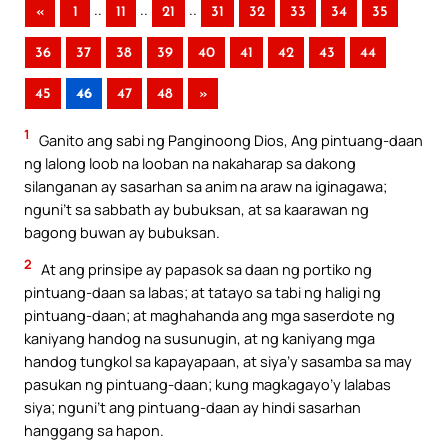
..
..
..
«
1
11
21
31
32
33
34
35
36
37
38
39
40
41
42
43
44
45
46
47
48
»
1
Ganito ang sabi ng Panginoong Dios, Ang pintuang-daan
ng lalong loob na looban na nakaharap sa dakong
silanganan ay sasarhan sa anim na araw na iginagawa;
nguni’t sa sabbath ay bubuksan, at sa kaarawan ng
bagong buwan ay bubuksan.
2
At ang prinsipe ay papasok sa daan ng portiko ng
pintuang-daan sa labas; at tatayo sa tabi ng haligi ng
pintuang-daan; at maghahanda ang mga saserdote ng
kaniyang handog na susunugin, at ng kaniyang mga
handog tungkol sa kapayapaan, at siya’y sasamba sa may
pasukan ng pintuang-daan; kung magkagayo’y lalabas
siya; nguni’t ang pintuang-daan ay hindi sasarhan
hanggang sa hapon.