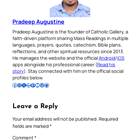
Pradeep Augustine
Pradeep Augustine is the founder of Catholic Gallery, a
faith-driven platform sharing Mass Readings in multiple
languages, prayers, quotes, catechism, Bible plans,
reflections, and other spiritual resources since 2013.
He manages the website and the official
Android
/
iOS
apps alongside his professional career (
Read his
story
). Stay connected with him on the official social
profiles below.
Follow Pradeep on Facebook
Follow Pradeep on Instagram
Follow Pradeep on X
Follow Pradeep on LinkedIn
Follow Pradeep on Pinterest
Subscribe to Pradeep’s Youtube Channel
Follow Pradeep on WordPress
Follow Pradeep on GitHub
Leave a Reply
Your email address will not be published.
Required
fields are marked
*
Comment
*