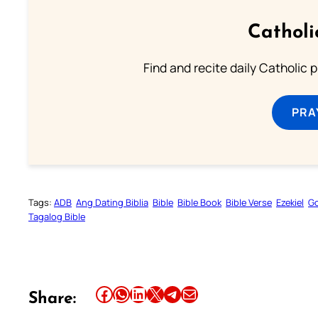
Catholi
Find and recite daily Catholic pr
PRA
Tags:
ADB
Ang Dating Biblia
Bible
Bible Book
Bible Verse
Ezekiel
Go
Tagalog Bible
Share this article on Facebook
Share this article on WhatsApp
Share this article on LinkedIn
Share this article on X
Share this article on Telegram
Email this Article
Share: