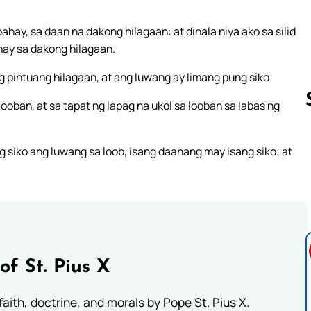
hay, sa daan na dakong hilagaan: at dinala niya ako sa silid
hay sa dakong hilagaan.
 pintuang hilagaan, at ang luwang ay limang pung siko.
ooban, at sa tapat ng lapag na ukol sa looban sa labas ng
g siko ang luwang sa loob, isang daanang may isang siko; at
Follow us 
of St. Pius X
aith, doctrine, and morals by Pope St. Pius X.