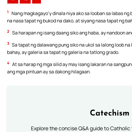
1
Nang magkagayo’y dinala niya ako sa looban sa labas ng ba
na nasa tapat ng bukod na dako, at siyang nasa tapat ng ba
2
Sa harapan ng isang daang siko ang haba, ay nandoon ang
3
Sa tapat ng dalawang pung siko na ukol sa lalong loob na l
bahay, ay galeria sa tapat ng galeria na tatlong grado.
4
At sa harap ng mga silid ay may isang lakaran na sangpun
ang mga pintuan ay sa dakong hilagaan.
Catechism 
Explore the concise Q&A guide to Catholic f