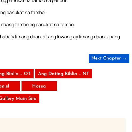
 ng panukat na tambo sa palibot.
 ng panukat na tambo.
ng daang tambo ng panukat na tambo.
g haba’y limang daan, at ang luwang ay limang daan, upang
Next Chapter →
ng Biblia – OT
Ang Dating Biblia – NT
aniel
Hosea
 Gallery Main Site