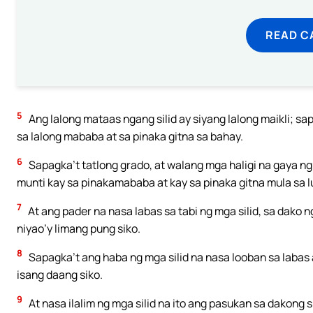
READ C
5
Ang lalong mataas ngang silid ay siyang lalong maikli; sa
sa lalong mababa at sa pinaka gitna sa bahay.
6
Sapagka’t tatlong grado, at walang mga haligi na gaya ng
munti kay sa pinakamababa at kay sa pinaka gitna mula sa l
7
At ang pader na nasa labas sa tabi ng mga silid, sa dako 
niyao’y limang pung siko.
8
Sapagka’t ang haba ng mga silid na nasa looban sa labas 
isang daang siko.
9
At nasa ilalim ng mga silid na ito ang pasukan sa dakong 