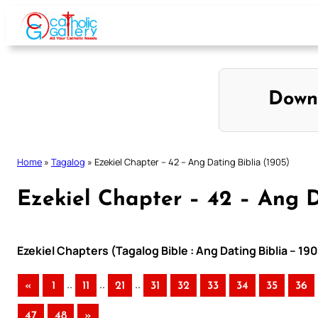
Skip
to
content
Down
Home
»
Tagalog
»
Ezekiel Chapter – 42 – Ang Dating Biblia (1905)
Ezekiel Chapter – 42 – Ang D
Ezekiel Chapters (Tagalog Bible : Ang Dating Biblia – 19
..
..
..
«
1
11
21
31
32
33
34
35
36
47
48
»