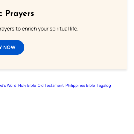
c Prayers
ayers to enrich your spiritual life.
Y NOW
d’s Word
Holy Bible
Old Testament
Philippines Bible
Tagalog