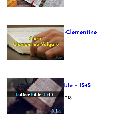
The Sixto-Clementine
Vulgate
July 12, 2025
Luther Bible – 1545
October 17, 2018