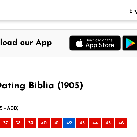
Eng
load our App
ating Biblia (1905)
05 – ADB)
37
38
39
40
41
42
43
44
45
46