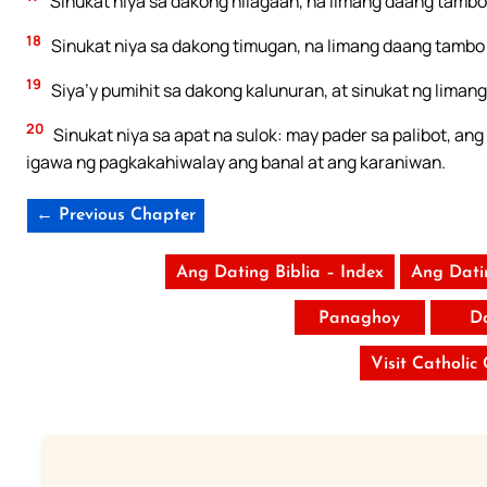
Sinukat niya sa dakong hilagaan, na limang daang tambo
18
Sinukat niya sa dakong timugan, na limang daang tambo
19
Siya’y pumihit sa dakong kalunuran, at sinukat ng lima
20
Sinukat niya sa apat na sulok: may pader sa palibot, an
igawa ng pagkakahiwalay ang banal at ang karaniwan.
← Previous Chapter
Ang Dating Biblia – Index
Ang Dati
Panaghoy
D
Visit Catholic