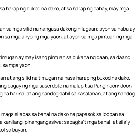
sa harap ng bukod na dako, at sa harap ng bahay, may mga
an sa mga silid na nangasa dakong hilagaan; ayon sa haba ay
on sa mga anyo ng mga yaon, at ayon sa mga pintuan ng mga
timugan ay may isang pintuan sa bukana ng daan, sa daang
k sa mga yaon.
aan at ang silid na timugan na nasa harap ng bukod na dako,
ang bagay ng mga saserdote na malapit sa Panginoon: doon
 na harina, at ang handog dahil sa kasalanan, at ang handog
a magsisilabas sa banal na dako na papasok sa looban sa
a kanilang ipinangangasiwa; sapagka’t mga banal: at sila’y
ol sa bayan.