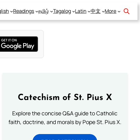
lish
Readings
தமிழ்
Tagalog
Latin
中文
More
Catechism of St. Pius X
Explore the concise Q&A guide to Catholic
faith, doctrine, and morals by Pope St. Pius X.