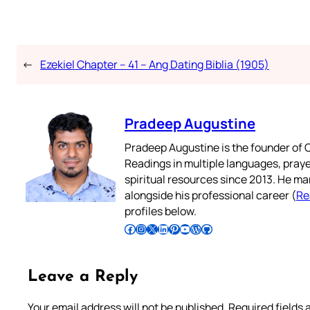
←
Ezekiel Chapter – 41 – Ang Dating Biblia (1905)
Pradeep Augustine
Pradeep Augustine is the founder of C
Readings in multiple languages, praye
spiritual resources since 2013. He ma
alongside his professional career (
Re
profiles below.
Follow Pradeep on Facebook
Follow Pradeep on Instagram
Follow Pradeep on X
Follow Pradeep on LinkedIn
Follow Pradeep on Pinterest
Subscribe to Pradeep’s Youtube Channel
Follow Pradeep on WordPress
Follow Pradeep on GitHub
Leave a Reply
Your email address will not be published.
Required fields