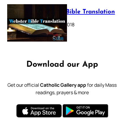
Webster Bible Translation
October 11, 2018
Download our App
Get our official
Catholic Gallery app
for daily Mass
readings, prayers & more