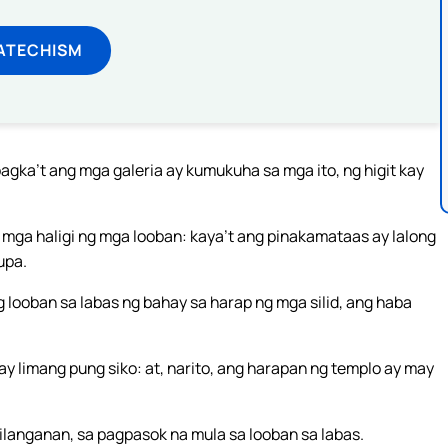
ATECHISM
pagka’t ang mga galeria ay kumukuha sa mga ito, ng higit kay
 mga haligi ng mga looban: kaya’t ang pinakamataas ay lalong
upa.
ng looban sa labas ng bahay sa harap ng mga silid, ang haba
ay limang pung siko: at, narito, ang harapan ng templo ay may
silanganan, sa pagpasok na mula sa looban sa labas.