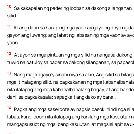
10
Sa kakapalan ng pader ng looban sa dakong silanganan, 
silid.
11
At ang daan sa harap ng mga yaon ay gaya ng anyo ng da
gayon ang luwang: ang lahat ng labasan ng mga yaon ay ay
yaon.
12
At ayon sa mga pintuan ng mga silid na nangasa dakong 
tuwid na patuloy sa pader sa dakong silanganan, sa papaso
13
Nang magkagayo’y sinabi niya sa akin, Ang silid na hilag
mga itinalagang silid, na pagkakanan ng mga kabanalbanal
nila ilalapag ang mga kabanalbanalang bagay, at ang handog
dahil sa pagkakasala; sapagka’t ang dako ay banal.
14
Pagka ang mga saserdote ay nagsisipasok, hindi nga sil
labas, kundi doon nila ilalapag ang kanilang mga kasuutan n
mangagsusuot ng mga ibang kasuutan, at magsisilapit sa uk