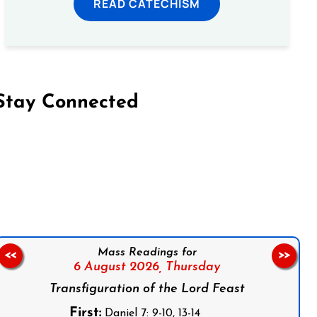
READ CATECHISM
Stay Connected
on Facebook
Follow us on Instagram
Follow us on X
Subscribe to our YouTube Channel
Follow us on WhatsApp
Mass Readings for
<<
>>
6 August 2026,
Thursday
Transfiguration of the Lord Feast
First:
Daniel 7: 9-10, 13-14