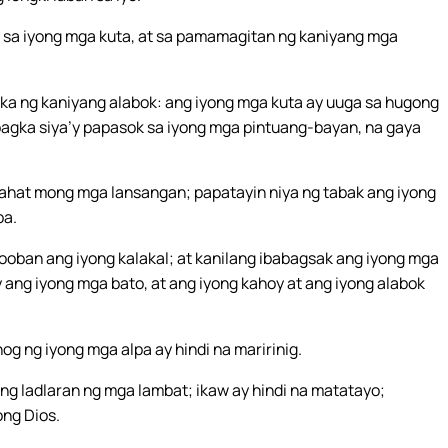
 sa iyong mga kuta, at sa pamamagitan ng kaniyang mga
ka ng kaniyang alabok: ang iyong mga kuta ay uuga sa hugong
pagka siya’y papasok sa iyong mga pintuang-bayan, na gaya
hat mong mga lansangan; papatayin niya ng tabak ang iyong
pa.
ooban ang iyong kalakal; at kanilang ibabagsak ang iyong mga
y ang iyong mga bato, at ang iyong kahoy at ang iyong alabok
nog ng iyong mga alpa ay hindi na maririnig.
ng ladlaran ng mga lambat; ikaw ay hindi na matatayo;
ong Dios.