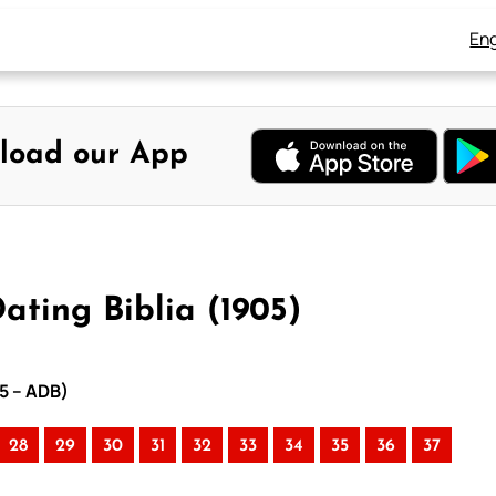
Eng
load our App
ating Biblia (1905)
05 – ADB)
28
29
30
31
32
33
34
35
36
37