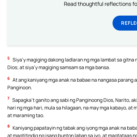
Read thoughtful reflections f
REFL
5
Siya’y magiging dakong ladlaran ng mga lambat sa gitna 
Dios; at siya’y magiging samsam sa mga bansa.
6
At ang kaniyang mga anak na babae na nangasa parang ay
Panginoon.
7
Sapagka’t ganito ang sabi ng Panginoong Dios, Narito, aki
hari ng mga hari, mula sa hilagaan, na may mga kabayo, at
at maraming tao.
8
Kaniyang papatayin ng tabak ang iyong mga anak na babae
at magtitindig ng isang bunton laban sa iyo, at magtataas ng