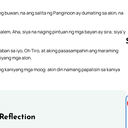
ng buwan, na ang salita ng Panginoon ay dumating sa akin, na
alem, Aha, siya na naging pintuan ng mga bayan ay sira; siya’y
 laban sa iyo, Oh Tiro, at aking pasasampahin ang maraming
iyang mga alon.
Follow us 
ang kaniyang mga moog: akin din namang papalisin sa kaniya
Reflection