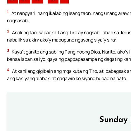
1
At nangyari, nang ikalabing isang taon, nang unang araw 
nagsasabi,
2
Anak ng tao, sapagka’t ang Tiro ay nagsabi laban sa Jerus
nabalik sa akin: ako’y mapupuno ngayong siya’y sira:
3
Kaya’t ganito ang sabi ng Panginoong Dios, Narito, ako’y
bansa laban sa iyo, gaya ng pagpapasampa ng dagat ng kan
4
At kanilang gigibain ang mga kuta ng Tiro, at ibabagsak 
ang kaniyang alabok, at gagawin ko siyang hubad na bato.
Sunday 