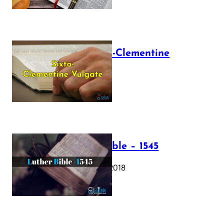
The Sixto-Clementine
Vulgate
July 12, 2025
Luther Bible – 1545
October 17, 2018