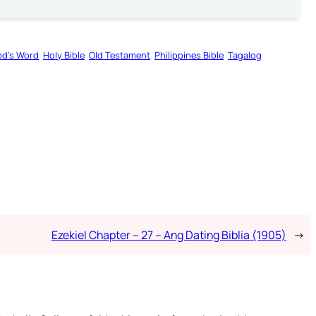
d’s Word
Holy Bible
Old Testament
Philippines Bible
Tagalog
Ezekiel Chapter – 27 – Ang Dating Biblia (1905)
→