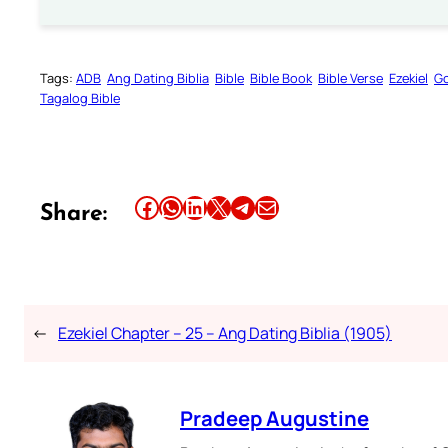
Tags:
ADB
Ang Dating Biblia
Bible
Bible Book
Bible Verse
Ezekiel
Go
Tagalog Bible
Share this article on Facebook
Share this article on WhatsApp
Share this article on LinkedIn
Share this article on X
Share this article on Telegram
Email this Article
Share:
←
Ezekiel Chapter – 25 – Ang Dating Biblia (1905)
Pradeep Augustine