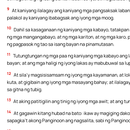
9
At kaniyang ilalagay ang kaniyang mga pangsaksak laban
palakol ay kaniyang ibabagsak ang iyong mga moog.
10
Dahil sa kasaganaan ng kaniyang mga kabayo, tatakpan 
ng mga mangangabayo, at ng mga kariton, at ng mga karo, 
ng pagpasok ng tao sa isang bayan na pinamutasan.
11
Tutungtungan ng mga paa ng kaniyang mga kabayo ang la
bayan; at ang mga haligi ng iyong lakas ay mabubuwal sa lu
12
At sila’y magsisisamsam ng iyong mga kayamanan, at lol
kuta, at gigibain ang iyong mga masayang bahay; at ilalaga
sa gitna ng tubig.
13
At aking patitigilin ang tinig ng iyong mga awit; at ang tu
14
At gagawin kitang hubad na bato: ikaw ay magiging dako
sapagka’t akong Panginoon ang nagsalita, sabi ng Pangino