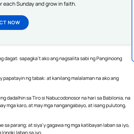
or each Sunday and grow in faith.
ECT NOW
ng dagat: sapagka’t ako ang nagsalita sabi ng Panginoong
 papatayin ng tabak: at kanilang malalaman na ako ang
ng dadalhin sa Tiro si Nabucodonosor na hari sa Babilonia, na
 may mga karo, at may mga nangangabayo, at isang pulutong,
 sa parang; at siya’y gagawa ng mga katibayan laban sa iyo,
 longki laban sa iyo.