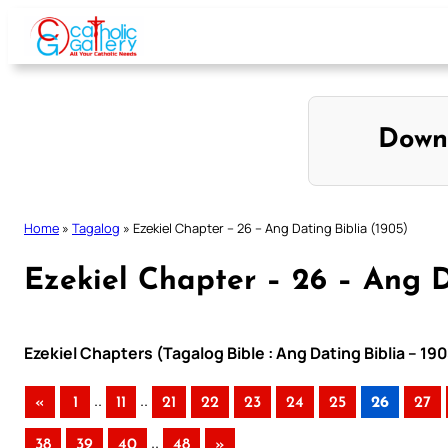
Skip
to
content
Down
Home
»
Tagalog
»
Ezekiel Chapter – 26 – Ang Dating Biblia (1905)
Ezekiel Chapter – 26 – Ang D
Ezekiel Chapters (Tagalog Bible : Ang Dating Biblia – 19
..
..
«
1
11
21
22
23
24
25
26
27
..
38
39
40
48
»