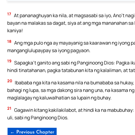
17
At pananaghuyan ka nila, at magsasabi sa iyo, Ano’t nag
bayan na malakas sa dagat, siya at ang mga mananahan sa k
kaniya!
18
Ang mga pulo nga ay mayayanig sa kaarawan ng iyong p
manganglulupaypay sa iyong pagyaon.
19
Sapagka’t ganito ang sabi ng Panginoong Dios: Pagka i
hindi tinatahanan, pagka tatabunan kita ng kalaliman, at t
20
Ibababa nga kita na kasama nila na bumababa sa hukay, 
bahagi ng lupa, sa mga dakong sira nang una, na kasama ng
maglalagay ng kaluwalhatian sa lupain ng buhay.
21
Gagawin kitang kakilakilabot, at hindi ka na mabubuha
uli, sabi ng Panginoong Dios.
← Previous Chapter