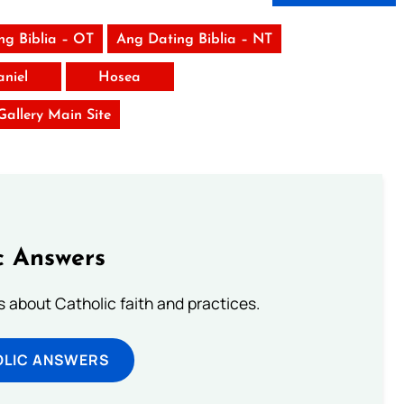
ng Biblia – OT
Ang Dating Biblia – NT
aniel
Hosea
 Gallery Main Site
c Answers
about Catholic faith and practices.
OLIC ANSWERS