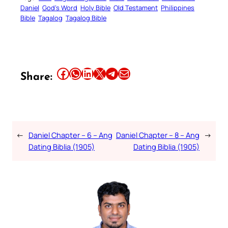
Daniel
God’s Word
Holy Bible
Old Testament
Philippines
Bible
Tagalog
Tagalog Bible
Share this article on Facebook
Share this article on WhatsApp
Share this article on LinkedIn
Share this article on X
Share this article on Telegram
Email this Article
Share:
←
Daniel Chapter – 6 – Ang
Daniel Chapter – 8 – Ang
→
Dating Biblia (1905)
Dating Biblia (1905)