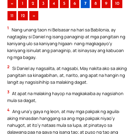
«
1
2
3
4
5
6
7
8
9
10
11
12
»
1
Nang unang taon ni Belsasar na hari sa Babilonia, ay
nagtaglay si Daniel ng isang panaginip at mga pangitain ng
kaniyang ulo sa kaniyang higaan: nang magkagayo’y
kaniyang isinulat ang panaginip, at isinaysay ang kabuoan
ng mga bagay.
2
Si Daniel ay nagsalita, at nagsabi, May nakita ako sa aking
pangitain sa kinagabihan, at, narito, ang apat na hangin ng
langit ay nagsisihihip sa malaking dagat.
3
At apat na malaking hayop na magkakaiba ay nagsiahon
mula sa dagat,
4
Ang una’y gaya ng leon, at may mga pakpak ng aguila:
aking minasdan hanggang sa ang mga pakpak niyao’y
nahugot, at ito’y nataas mula sa lupa, at pinatayo sa
dalawang paa na gaya ng isang tao; at puso ng tao ang