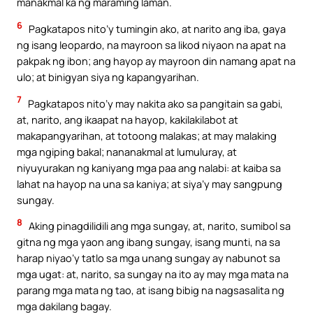
manakmal ka ng maraming laman.
6
Pagkatapos nito’y tumingin ako, at narito ang iba, gaya
ng isang leopardo, na mayroon sa likod niyaon na apat na
pakpak ng ibon; ang hayop ay mayroon din namang apat na
ulo; at binigyan siya ng kapangyarihan.
7
Pagkatapos nito’y may nakita ako sa pangitain sa gabi,
at, narito, ang ikaapat na hayop, kakilakilabot at
makapangyarihan, at totoong malakas; at may malaking
mga ngiping bakal; nananakmal at lumuluray, at
niyuyurakan ng kaniyang mga paa ang nalabi: at kaiba sa
lahat na hayop na una sa kaniya; at siya’y may sangpung
sungay.
8
Aking pinagdilidili ang mga sungay, at, narito, sumibol sa
gitna ng mga yaon ang ibang sungay, isang munti, na sa
harap niyao’y tatlo sa mga unang sungay ay nabunot sa
mga ugat: at, narito, sa sungay na ito ay may mga mata na
parang mga mata ng tao, at isang bibig na nagsasalita ng
mga dakilang bagay.