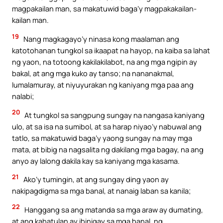
magpakailan man, sa makatuwid baga’y magpakakailan-
kailan man.
19
Nang magkagayo’y ninasa kong maalaman ang
katotohanan tungkol sa ikaapat na hayop, na kaiba sa lahat
ng yaon, na totoong kakilakilabot, na ang mga ngipin ay
bakal, at ang mga kuko ay tanso; na nananakmal,
lumalamuray, at niyuyurakan ng kaniyang mga paa ang
nalabi;
20
At tungkol sa sangpung sungay na nangasa kaniyang
ulo, at sa isa na sumibol, at sa harap niyao’y nabuwal ang
tatlo, sa makatuwid baga’y yaong sungay na may mga
mata, at bibig na nagsalita ng dakilang mga bagay, na ang
anyo ay lalong dakila kay sa kaniyang mga kasama.
21
Ako’y tumingin, at ang sungay ding yaon ay
nakipagdigma sa mga banal, at nanaig laban sa kanila;
22
Hanggang sa ang matanda sa mga araw ay dumating,
at ang kahatulan ay ibinigay sa mga banal, ng