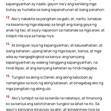
kapangyarihan ay naalis: gayon ma’y ang kanilang mga
buhay ay humaba sa isang kapanahunan at isang panahon.
13
Ako’y nakakita sa pangitain sa gabi, at, narito, lumabas
na kasama ng mga alapaap sa langit ang isang gaya ng
anak ng tao, at siya’y naparoon sa matanda sa mga araw, at
inilapit nila siya sa harap niya.
14
At binigyan siya ng kapangyarihan, at kaluwalhatian, at
isang kaharian, upang lahat ng mga bayan, bansa, at mga
wika ay mangaglingkod sa kaniya: ang kaniyang
kapangyarihan ay walang hanggang kapangyarihan, na
hindi lilipas, at ang kaniyang kaharian ay hindi magigiba.
15
Tungkol sa aking si Daniel, ang aking kalooban ay
namanglaw sa loob ng aking katawan, at binagabag ako ng
mga pangitain ng aking ulo.
16
Ako’y lumapit sa isa sa kanila na nakatayo, at itinanong
ko sa kaniya ang katotohanan tungkol sa lahat na ito. Sa
gayo’y kaniyang isinaysay sa akin, at ipinaaninaw niya sa