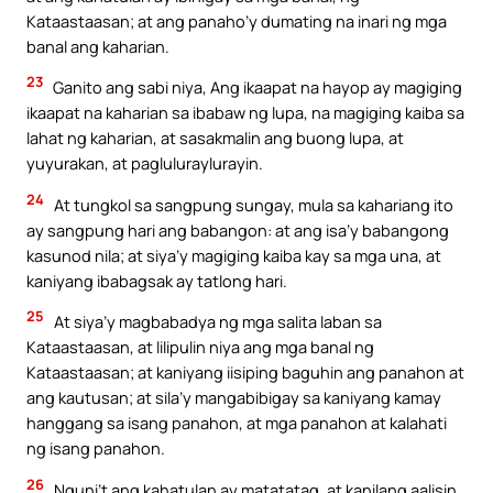
Kataastaasan; at ang panaho’y dumating na inari ng mga
banal ang kaharian.
23
Ganito ang sabi niya, Ang ikaapat na hayop ay magiging
ikaapat na kaharian sa ibabaw ng lupa, na magiging kaiba sa
lahat ng kaharian, at sasakmalin ang buong lupa, at
yuyurakan, at pagluluraylurayin.
24
At tungkol sa sangpung sungay, mula sa kahariang ito
ay sangpung hari ang babangon: at ang isa’y babangong
kasunod nila; at siya’y magiging kaiba kay sa mga una, at
kaniyang ibabagsak ay tatlong hari.
25
At siya’y magbabadya ng mga salita laban sa
Kataastaasan, at lilipulin niya ang mga banal ng
Kataastaasan; at kaniyang iisiping baguhin ang panahon at
ang kautusan; at sila’y mangabibigay sa kaniyang kamay
hanggang sa isang panahon, at mga panahon at kalahati
ng isang panahon.
26
Nguni’t ang kahatulan ay matatatag, at kanilang aalisin