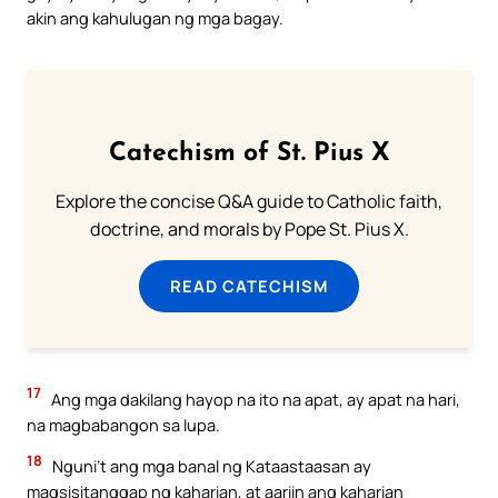
akin ang kahulugan ng mga bagay.
Catechism of St. Pius X
Explore the concise Q&A guide to Catholic faith,
doctrine, and morals by Pope St. Pius X.
READ CATECHISM
17
Ang mga dakilang hayop na ito na apat, ay apat na hari,
na magbabangon sa lupa.
18
Nguni’t ang mga banal ng Kataastaasan ay
magsisitanggap ng kaharian, at aariin ang kaharian