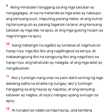
9
Aking minasdan hanggang sa ang mga luklukan ay
nangaglagay, at isa na matanda sa mga araw ay nakaupo:
ang kaniyang suot, maputing parang niebe, at ang buhok
ng kaniyang ulo ay parang taganas na lana; ang kaniyang
luklukan ay mga liab na apoy, at ang mga gulong niyaon ay
nagniningas na apoy.
10
Isang mabangis na sigalbo ay lumabas at nagmula sa
harap niya: mga libo libo ang naglilingkod sa kaniya, at
makasangpung libo na sangpung libo ang nagsitayo sa
harap niya: ang kahatulan ay nalagda, at ang mga aklat ay
nangabuksan.
11
Ako’y tumingin nang oras na yaon dahil sa tinig ng mga
dakilang salita na sinalita ng sungay; ako’y tumingin
hanggang sa ang hayop ay napatay, at ang kaniyang
katawan ay nagiba, at siya’y nabigay upang sunugin sa
apoy.
12
At tungkol sa nalabi sa mga hayop, ang kanilang