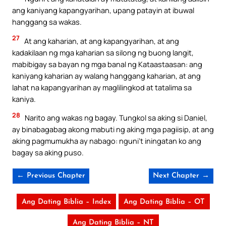
ang kaniyang kapangyarihan, upang patayin at ibuwal
hanggang sa wakas.
27
At ang kaharian, at ang kapangyarihan, at ang
kadakilaan ng mga kaharian sa silong ng buong langit,
mabibigay sa bayan ng mga banal ng Kataastaasan: ang
kaniyang kaharian ay walang hanggang kaharian, at ang
lahat na kapangyarihan ay maglilingkod at tatalima sa
kaniya.
28
Narito ang wakas ng bagay. Tungkol sa aking si Daniel,
ay binabagabag akong mabuti ng aking mga pagiisip, at ang
aking pagmumukha ay nabago: nguni’t iningatan ko ang
bagay sa aking puso.
← Previous Chapter
Next Chapter →
Ang Dating Biblia – Index
Ang Dating Biblia – OT
Ang Dating Biblia – NT