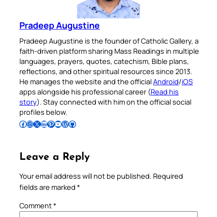
Pradeep Augustine
Pradeep Augustine is the founder of Catholic Gallery, a
faith-driven platform sharing Mass Readings in multiple
languages, prayers, quotes, catechism, Bible plans,
reflections, and other spiritual resources since 2013.
He manages the website and the official
Android
/
iOS
apps alongside his professional career (
Read his
story
). Stay connected with him on the official social
profiles below.
Follow Pradeep on Facebook
Follow Pradeep on Instagram
Follow Pradeep on X
Follow Pradeep on LinkedIn
Follow Pradeep on Pinterest
Subscribe to Pradeep’s Youtube Channel
Follow Pradeep on WordPress
Follow Pradeep on GitHub
Leave a Reply
Your email address will not be published.
Required
fields are marked
*
Comment
*