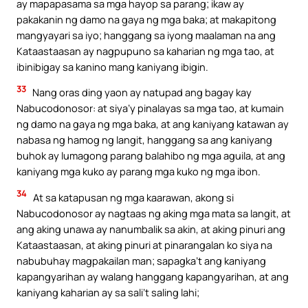
ay mapapasama sa mga hayop sa parang; ikaw ay
pakakanin ng damo na gaya ng mga baka; at makapitong
mangyayari sa iyo; hanggang sa iyong maalaman na ang
Kataastaasan ay nagpupuno sa kaharian ng mga tao, at
ibinibigay sa kanino mang kaniyang ibigin.
33
Nang oras ding yaon ay natupad ang bagay kay
Nabucodonosor: at siya’y pinalayas sa mga tao, at kumain
ng damo na gaya ng mga baka, at ang kaniyang katawan ay
nabasa ng hamog ng langit, hanggang sa ang kaniyang
buhok ay lumagong parang balahibo ng mga aguila, at ang
kaniyang mga kuko ay parang mga kuko ng mga ibon.
34
At sa katapusan ng mga kaarawan, akong si
Nabucodonosor ay nagtaas ng aking mga mata sa langit, at
ang aking unawa ay nanumbalik sa akin, at aking pinuri ang
Kataastaasan, at aking pinuri at pinarangalan ko siya na
nabubuhay magpakailan man; sapagka’t ang kaniyang
kapangyarihan ay walang hanggang kapangyarihan, at ang
kaniyang kaharian ay sa sali’t saling lahi;