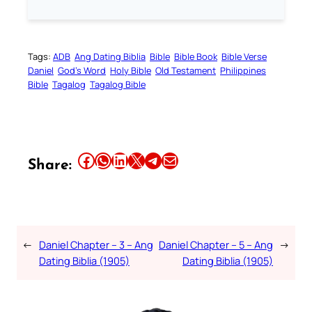
Tags:
ADB
Ang Dating Biblia
Bible
Bible Book
Bible Verse
Daniel
God’s Word
Holy Bible
Old Testament
Philippines
Bible
Tagalog
Tagalog Bible
Share this article on Facebook
Share this article on WhatsApp
Share this article on LinkedIn
Share this article on X
Share this article on Telegram
Email this Article
Share:
←
Daniel Chapter – 3 – Ang
Daniel Chapter – 5 – Ang
→
Dating Biblia (1905)
Dating Biblia (1905)