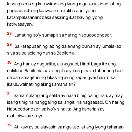
lansagin mo ng katuwiran ang iyong mga kasalanan, at ng
pagpapakita ng kaawaan sa dukha ang iyong
katampalasanan; baka sakaling ikatibay ng iyong
katiwasayan.
28
Lahat ng ito’y sumapit sa haring Nabucodonosor.
29
Sa katapusan ng labing dalawang buwan ay lumalakad
siya sa palacio ng hari sa Babilonia.
30
Ang hari ay nagsalita, at nagsabi, Hindi baga ito ang
dakilang Babilonia na aking itinayo na pinaka tahanang hari,
sa pamamagitan ng lakas ng aking kapangyarihan at sa
ikaluluwalhati ng aking kamahalan?
31
Samantalang ang salita ay nasa bibig pa ng hari, ay may
isang tinig na nanggaling sa langit, na nagsasabi, Oh haring
Nabucodonosor, sa iyo’y sinalita: Ang kaharian ay
mahihiwalay sa iyo.
32
At ikaw ay palalayasin sa mga tao; at ang iyong tahanan