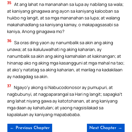
35
At ang lahat na mananahan sa lupa ay nabilang sa wala;
at kaniyang ginagawa ang ayon sa kaniyang kalooban sa
hukbo ng langit, at sa mga mananahan sa lupa; at walang
makahahadlang sa kaniyang kamay, o makapagsasabi sa
kaniya, Anong ginagawa mo?
36
Sa oras ding yaon ay nanumbalik sa akin ang aking
unawa; at sa ikaluluwalhati ng aking kaharian, ay
nanumbalik sa akin ang aking kamahalan at kakinangan; at
hinanap ako ng aking mga kasangguni at mga mahal na tao;
at ako’y natatag sa aking kaharian, at marilag na kadakilaan
ay nadagdag sa akin.
37
Ngayo’y akong si Nabucodonosor ay pumupuri, at
nagbubunyi, at nagpaparangal sa Hari ng langit; sapagka’t
ang lahat niyang gawa ay katotohanan, at ang kaniyang
mga daan ay kahatulan; at yaong nagsisilakad sa
kapalaluan ay kaniyang mapabababa.
← Previous Chapter
Next Chapter →