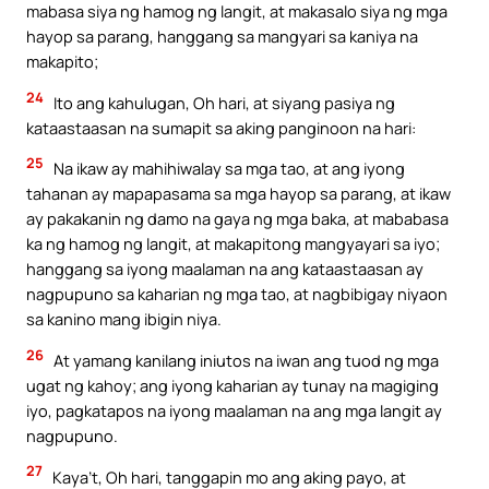
mabasa siya ng hamog ng langit, at makasalo siya ng mga
hayop sa parang, hanggang sa mangyari sa kaniya na
makapito;
24
Ito ang kahulugan, Oh hari, at siyang pasiya ng
kataastaasan na sumapit sa aking panginoon na hari:
25
Na ikaw ay mahihiwalay sa mga tao, at ang iyong
tahanan ay mapapasama sa mga hayop sa parang, at ikaw
ay pakakanin ng damo na gaya ng mga baka, at mababasa
ka ng hamog ng langit, at makapitong mangyayari sa iyo;
hanggang sa iyong maalaman na ang kataastaasan ay
nagpupuno sa kaharian ng mga tao, at nagbibigay niyaon
sa kanino mang ibigin niya.
26
At yamang kanilang iniutos na iwan ang tuod ng mga
ugat ng kahoy; ang iyong kaharian ay tunay na magiging
iyo, pagkatapos na iyong maalaman na ang mga langit ay
nagpupuno.
27
Kaya’t, Oh hari, tanggapin mo ang aking payo, at