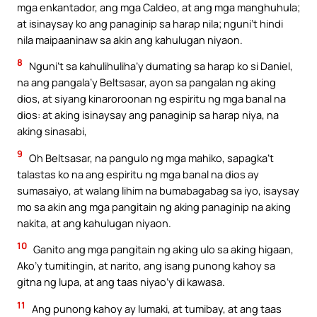
mga enkantador, ang mga Caldeo, at ang mga manghuhula;
at isinaysay ko ang panaginip sa harap nila; nguni’t hindi
nila maipaaninaw sa akin ang kahulugan niyaon.
8
Nguni’t sa kahulihuliha’y dumating sa harap ko si Daniel,
na ang pangala’y Beltsasar, ayon sa pangalan ng aking
dios, at siyang kinaroroonan ng espiritu ng mga banal na
dios: at aking isinaysay ang panaginip sa harap niya, na
aking sinasabi,
9
Oh Beltsasar, na pangulo ng mga mahiko, sapagka’t
talastas ko na ang espiritu ng mga banal na dios ay
sumasaiyo, at walang lihim na bumabagabag sa iyo, isaysay
mo sa akin ang mga pangitain ng aking panaginip na aking
nakita, at ang kahulugan niyaon.
10
Ganito ang mga pangitain ng aking ulo sa aking higaan,
Ako’y tumitingin, at narito, ang isang punong kahoy sa
gitna ng lupa, at ang taas niyao’y di kawasa.
11
Ang punong kahoy ay lumaki, at tumibay, at ang taas