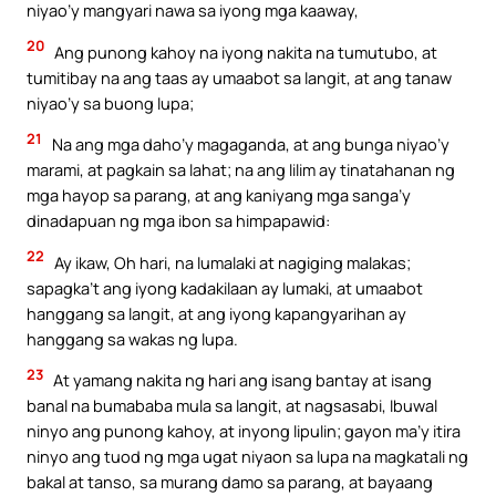
niyao’y mangyari nawa sa iyong mga kaaway,
20
Ang punong kahoy na iyong nakita na tumutubo, at
tumitibay na ang taas ay umaabot sa langit, at ang tanaw
niyao’y sa buong lupa;
21
Na ang mga daho’y magaganda, at ang bunga niyao’y
marami, at pagkain sa lahat; na ang lilim ay tinatahanan ng
mga hayop sa parang, at ang kaniyang mga sanga’y
dinadapuan ng mga ibon sa himpapawid:
22
Ay ikaw, Oh hari, na lumalaki at nagiging malakas;
sapagka’t ang iyong kadakilaan ay lumaki, at umaabot
hanggang sa langit, at ang iyong kapangyarihan ay
hanggang sa wakas ng lupa.
23
At yamang nakita ng hari ang isang bantay at isang
banal na bumababa mula sa langit, at nagsasabi, Ibuwal
ninyo ang punong kahoy, at inyong lipulin; gayon ma’y itira
ninyo ang tuod ng mga ugat niyaon sa lupa na magkatali ng
bakal at tanso, sa murang damo sa parang, at bayaang