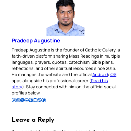
Pradeep Augustine
Pradeep Augustine is the founder of Catholic Gallery, a
faith-driven platform sharing Mass Readings in multiple
languages, prayers, quotes, catechism, Bible plans,
reflections, and other spiritual resources since 2013.
He manages the website and the official
Android
/
iOS
apps alongside his professional career (
Read his
story
). Stay connected with him on the official social
profiles below.
Follow Pradeep on Facebook
Follow Pradeep on Instagram
Follow Pradeep on X
Follow Pradeep on LinkedIn
Follow Pradeep on Pinterest
Subscribe to Pradeep’s Youtube Channel
Follow Pradeep on WordPress
Follow Pradeep on GitHub
Leave a Reply