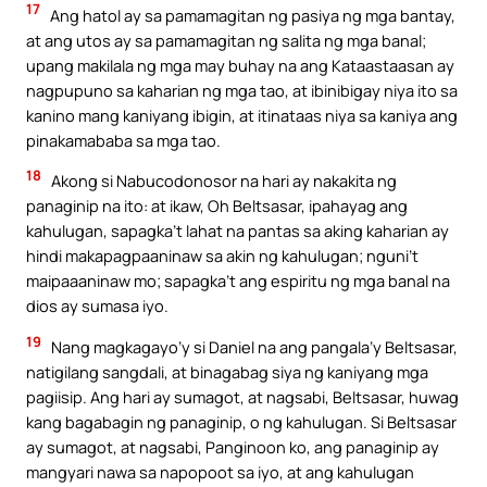
17
Ang hatol ay sa pamamagitan ng pasiya ng mga bantay,
at ang utos ay sa pamamagitan ng salita ng mga banal;
upang makilala ng mga may buhay na ang Kataastaasan ay
nagpupuno sa kaharian ng mga tao, at ibinibigay niya ito sa
kanino mang kaniyang ibigin, at itinataas niya sa kaniya ang
pinakamababa sa mga tao.
18
Akong si Nabucodonosor na hari ay nakakita ng
panaginip na ito: at ikaw, Oh Beltsasar, ipahayag ang
kahulugan, sapagka’t lahat na pantas sa aking kaharian ay
hindi makapagpaaninaw sa akin ng kahulugan; nguni’t
maipaaaninaw mo; sapagka’t ang espiritu ng mga banal na
dios ay sumasa iyo.
19
Nang magkagayo’y si Daniel na ang pangala’y Beltsasar,
natigilang sangdali, at binagabag siya ng kaniyang mga
pagiisip. Ang hari ay sumagot, at nagsabi, Beltsasar, huwag
kang bagabagin ng panaginip, o ng kahulugan. Si Beltsasar
ay sumagot, at nagsabi, Panginoon ko, ang panaginip ay
mangyari nawa sa napopoot sa iyo, at ang kahulugan