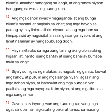
niyao’y umaabot hanggang sa langit, at ang tanaw niyaon
hanggang sa wakas ng buong lupa.
12
Ang mga dahon niyao’y magaganda, at ang bunga
niyao’y marami, at pagkain sa lahat; ang mga hayop sa
parang ay may lihim sa ilalim niyaon, at ang mga ibon sa
himpapawid ay nagsisitahan sa mga sanga niyaon, at ang
lahat na laman ay nangabubusog doon.
13
May nakita ako sa mga pangitain ng aking ulo sa aking
higaan, at, narito, isang bantay at isang banal ay bumaba
mula sa langit.
14
Siya’y sumigaw ng malakas, at nagsabi ng ganito, Ibuwal
ang kahoy, at putulin ang mga sanga niyan, lagasin ang
mga dahon niyan, at isambulat ang mga bunga niyan:
paalisin ang mga hayop sa ilalim niyan, at ang mga ibon sa
mga sanga niyan.
15
Gayon ma’y inyong iwan ang tuod ng kaniyang mga
ugat sa lupa, na magkatali ng bakal at tanso, sa murang