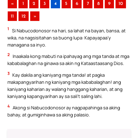
«
1
2
3
4
5
6
7
8
9
10
11
12
»
1
Si Nabucodonosor na hari, sa lahat na bayan, bansa, at
wika, na nagsisitahan sa buong lupa: Kapayapaa’y
managana sa inyo.
2
Inaakala kong mabuti na ipahayag ang mga tanda at mga
kababalaghan na ginawa sa akin ng Kataastaasang Dios.
3
Kay dakila ang kaniyang mga tanda! at pagka
makapangyarihan ng kaniyang mga kababalaghan! ang
kaniyang kaharian ay walang hanggang kaharian, at ang
kaniyang kapangyarihan ay sa sali’t saling lahi.
4
Akong si Nabucodonosor ay nagpapahinga sa aking
bahay, at gumiginhawa sa aking palasio.