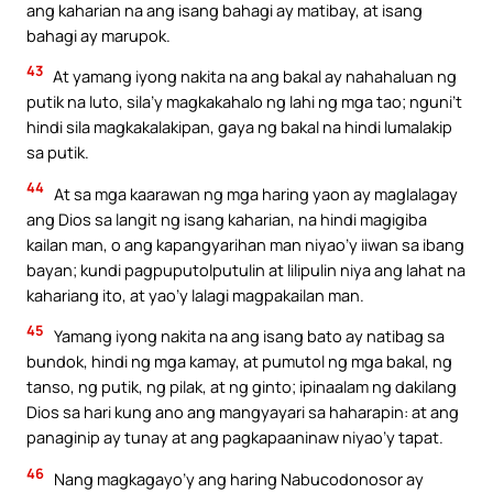
ang kaharian na ang isang bahagi ay matibay, at isang
bahagi ay marupok.
43
At yamang iyong nakita na ang bakal ay nahahaluan ng
putik na luto, sila’y magkakahalo ng lahi ng mga tao; nguni’t
hindi sila magkakalakipan, gaya ng bakal na hindi lumalakip
sa putik.
44
At sa mga kaarawan ng mga haring yaon ay maglalagay
ang Dios sa langit ng isang kaharian, na hindi magigiba
kailan man, o ang kapangyarihan man niyao’y iiwan sa ibang
bayan; kundi pagpuputolputulin at lilipulin niya ang lahat na
kahariang ito, at yao’y lalagi magpakailan man.
45
Yamang iyong nakita na ang isang bato ay natibag sa
bundok, hindi ng mga kamay, at pumutol ng mga bakal, ng
tanso, ng putik, ng pilak, at ng ginto; ipinaalam ng dakilang
Dios sa hari kung ano ang mangyayari sa haharapin: at ang
panaginip ay tunay at ang pagkapaaninaw niyao’y tapat.
46
Nang magkagayo’y ang haring Nabucodonosor ay