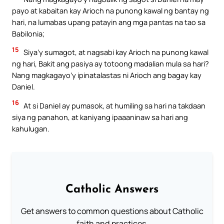
payo at kabaitan kay Arioch na punong kawal ng bantay ng
hari, na lumabas upang patayin ang mga pantas na tao sa
Babilonia;
15
Siya’y sumagot, at nagsabi kay Arioch na punong kawal
ng hari, Bakit ang pasiya ay totoong madalian mula sa hari?
Nang magkagayo’y ipinatalastas ni Arioch ang bagay kay
Daniel.
16
At si Daniel ay pumasok, at humiling sa hari na takdaan
siya ng panahon, at kaniyang ipaaaninaw sa hari ang
kahulugan.
Catholic Answers
Get answers to common questions about Catholic
faith and practices.