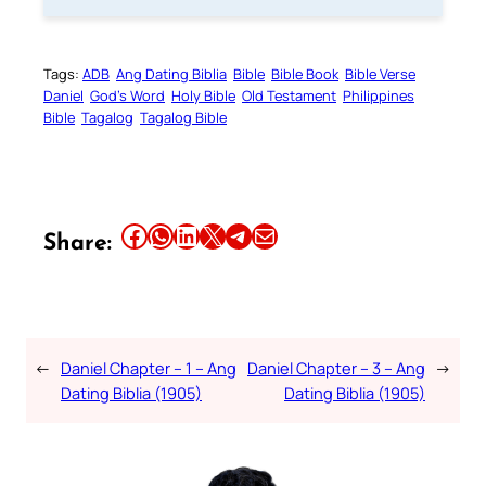
Tags:
ADB
Ang Dating Biblia
Bible
Bible Book
Bible Verse
Daniel
God’s Word
Holy Bible
Old Testament
Philippines
Bible
Tagalog
Tagalog Bible
Share this article on Facebook
Share this article on WhatsApp
Share this article on LinkedIn
Share this article on X
Share this article on Telegram
Email this Article
Share:
←
Daniel Chapter – 1 – Ang
Daniel Chapter – 3 – Ang
→
Dating Biblia (1905)
Dating Biblia (1905)