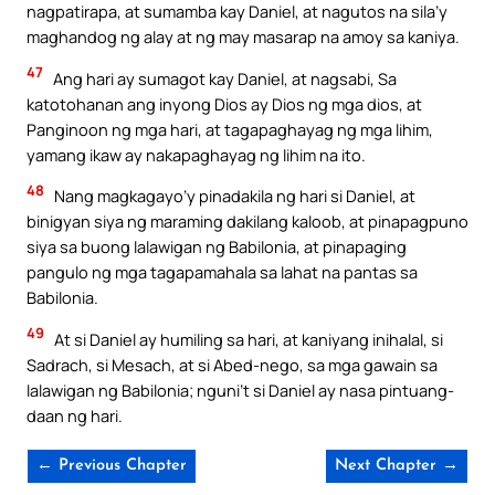
nagpatirapa, at sumamba kay Daniel, at nagutos na sila’y
maghandog ng alay at ng may masarap na amoy sa kaniya.
47
Ang hari ay sumagot kay Daniel, at nagsabi, Sa
katotohanan ang inyong Dios ay Dios ng mga dios, at
Panginoon ng mga hari, at tagapaghayag ng mga lihim,
yamang ikaw ay nakapaghayag ng lihim na ito.
48
Nang magkagayo’y pinadakila ng hari si Daniel, at
binigyan siya ng maraming dakilang kaloob, at pinapagpuno
siya sa buong lalawigan ng Babilonia, at pinapaging
pangulo ng mga tagapamahala sa lahat na pantas sa
Babilonia.
49
At si Daniel ay humiling sa hari, at kaniyang inihalal, si
Sadrach, si Mesach, at si Abed-nego, sa mga gawain sa
lalawigan ng Babilonia; nguni’t si Daniel ay nasa pintuang-
daan ng hari.
← Previous Chapter
Next Chapter →