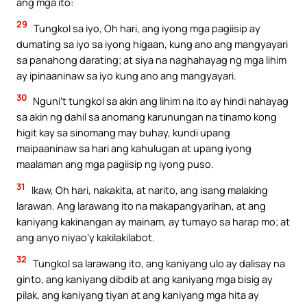
ang mga ito:
29
Tungkol sa iyo, Oh hari, ang iyong mga pagiisip ay
dumating sa iyo sa iyong higaan, kung ano ang mangyayari
sa panahong darating; at siya na naghahayag ng mga lihim
ay ipinaaninaw sa iyo kung ano ang mangyayari.
30
Nguni’t tungkol sa akin ang lihim na ito ay hindi nahayag
sa akin ng dahil sa anomang karunungan na tinamo kong
higit kay sa sinomang may buhay, kundi upang
maipaaninaw sa hari ang kahulugan at upang iyong
maalaman ang mga pagiisip ng iyong puso.
31
Ikaw, Oh hari, nakakita, at narito, ang isang malaking
larawan. Ang larawang ito na makapangyarihan, at ang
kaniyang kakinangan ay mainam, ay tumayo sa harap mo; at
ang anyo niyao’y kakilakilabot.
32
Tungkol sa larawang ito, ang kaniyang ulo ay dalisay na
ginto, ang kaniyang dibdib at ang kaniyang mga bisig ay
pilak, ang kaniyang tiyan at ang kaniyang mga hita ay