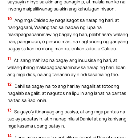
saysayin ninyo sa akin ang panaginip, at malalaman ko na
inyong maipaliliwanag sa akin ang kahulugan niyaon.
10
Ang mga Caldeo ay nagsisagot sa harap ng hari, at
nangagsabi, Walang tao sa ibabaw ng lupa na
makapagpapaaninaw ng bagay ng hari, palibhasa’y walang
hari, panginoon, o pinuno man, na nagtanong ng ganyang
bagay sa kanino mang mahiko, enkantador, o Caldeo.
11
At isang mahirap na bagay ang inuusisa ng hari, at
walang ibang makapagpapaaninaw sa harap ng hari, liban
ang mga dios, na ang tahanan ay hindi kasama ng tao.
12
Dahil sa bagay na ito ang hari ay nagalit at totoong
nagalab sa galit, at nagutos na lipulin ang lahat na pantas
na tao sa Babilonia.
13
Sa gayo’y itinanyag ang pasiya, at ang mga pantas na
tao ay papatayin; at hinanap nila si Daniel at ang kaniyang
mga kasama upang patayin.
14
Nang magkagayo’y nagbalik ng sagot si Daniel na may