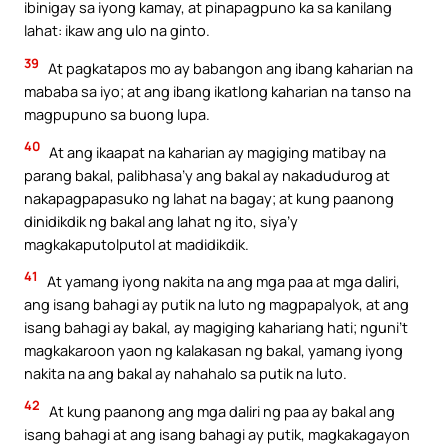
ibinigay sa iyong kamay, at pinapagpuno ka sa kanilang
lahat: ikaw ang ulo na ginto.
39
At pagkatapos mo ay babangon ang ibang kaharian na
mababa sa iyo; at ang ibang ikatlong kaharian na tanso na
magpupuno sa buong lupa.
40
At ang ikaapat na kaharian ay magiging matibay na
parang bakal, palibhasa’y ang bakal ay nakadudurog at
nakapagpapasuko ng lahat na bagay; at kung paanong
dinidikdik ng bakal ang lahat ng ito, siya’y
magkakaputolputol at madidikdik.
41
At yamang iyong nakita na ang mga paa at mga daliri,
ang isang bahagi ay putik na luto ng magpapalyok, at ang
isang bahagi ay bakal, ay magiging kahariang hati; nguni’t
magkakaroon yaon ng kalakasan ng bakal, yamang iyong
nakita na ang bakal ay nahahalo sa putik na luto.
42
At kung paanong ang mga daliri ng paa ay bakal ang
isang bahagi at ang isang bahagi ay putik, magkakagayon