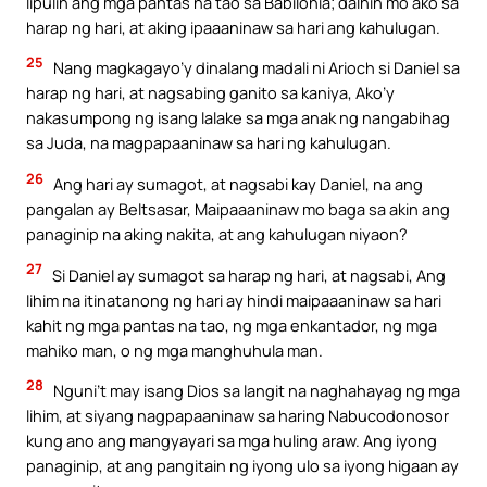
lipulin ang mga pantas na tao sa Babilonia; dalhin mo ako sa
harap ng hari, at aking ipaaaninaw sa hari ang kahulugan.
25
Nang magkagayo’y dinalang madali ni Arioch si Daniel sa
harap ng hari, at nagsabing ganito sa kaniya, Ako’y
nakasumpong ng isang lalake sa mga anak ng nangabihag
sa Juda, na magpapaaninaw sa hari ng kahulugan.
26
Ang hari ay sumagot, at nagsabi kay Daniel, na ang
pangalan ay Beltsasar, Maipaaaninaw mo baga sa akin ang
panaginip na aking nakita, at ang kahulugan niyaon?
27
Si Daniel ay sumagot sa harap ng hari, at nagsabi, Ang
lihim na itinatanong ng hari ay hindi maipaaaninaw sa hari
kahit ng mga pantas na tao, ng mga enkantador, ng mga
mahiko man, o ng mga manghuhula man.
28
Nguni’t may isang Dios sa langit na naghahayag ng mga
lihim, at siyang nagpapaaninaw sa haring Nabucodonosor
kung ano ang mangyayari sa mga huling araw. Ang iyong
panaginip, at ang pangitain ng iyong ulo sa iyong higaan ay