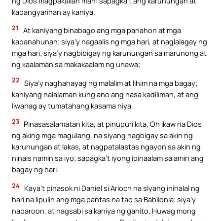
ng Dios magpakailan man: sapagka’t ang karunungan at
kapangyarihan ay kaniya.
21
At kaniyang binabago ang mga panahon at mga
kapanahunan; siya’y nagaalis ng mga hari, at naglalagay ng
mga hari; siya’y nagbibigay ng karunungan sa marunong at
ng kaalaman sa makakaalam ng unawa;
22
Siya’y naghahayag ng malalim at lihim na mga bagay;
kaniyang nalalaman kung ano ang nasa kadiliman, at ang
liwanag ay tumatahang kasama niya.
23
Pinasasalamatan kita, at pinupuri kita, Oh ikaw na Dios
ng aking mga magulang, na siyang nagbigay sa akin ng
karunungan at lakas, at nagpatalastas ngayon sa akin ng
ninais namin sa iyo; sapagka’t iyong ipinaalam sa amin ang
bagay ng hari.
24
Kaya’t pinasok ni Daniel si Arioch na siyang inihalal ng
hari na lipulin ang mga pantas na tao sa Babilonia; siya’y
naparoon, at nagsabi sa kaniya ng ganito, Huwag mong