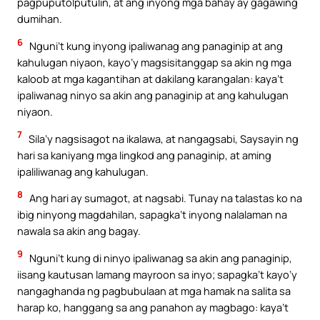
pagpuputolputulin, at ang inyong mga bahay ay gagawing
dumihan.
6
Nguni’t kung inyong ipaliwanag ang panaginip at ang
kahulugan niyaon, kayo’y magsisitanggap sa akin ng mga
kaloob at mga kagantihan at dakilang karangalan: kaya’t
ipaliwanag ninyo sa akin ang panaginip at ang kahulugan
niyaon.
7
Sila’y nagsisagot na ikalawa, at nangagsabi, Saysayin ng
hari sa kaniyang mga lingkod ang panaginip, at aming
ipaliliwanag ang kahulugan.
8
Ang hari ay sumagot, at nagsabi. Tunay na talastas ko na
ibig ninyong magdahilan, sapagka’t inyong nalalaman na
nawala sa akin ang bagay.
9
Nguni’t kung di ninyo ipaliwanag sa akin ang panaginip,
iisang kautusan lamang mayroon sa inyo; sapagka’t kayo’y
nangaghanda ng pagbubulaan at mga hamak na salita sa
harap ko, hanggang sa ang panahon ay magbago: kaya’t