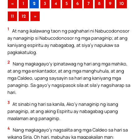
«
1
2
3
4
5
6
7
8
9
10
11
12
»
1
At nang ikalawang taon ng paghahari ni Nabucodonosor
ay nanaginip si Nabucodonosor ng mga panaginip; at ang
kaniyang espiritu ay nabagabag, at siya’y napukaw sa
pagkakatulog.
2
Nang magkagayo’y ipinatawag ng hari ang mga mahiko,
at ang mga enkantador, at ang mga manghuhula, at ang
mga Caldeo, upang saysayin sa hari ang kaniyang mga
panaginip. Sa gayo’y nagsipasok sila at sila’y nagsiharap sa
hari.
3
At sinabi ng hari sa kanila, Ako’y nanaginip ng isang
panaginip, at ang aking Espiritu ay nabagabag upang
maalaman ang panaginip.
4
Nang magkagayo’y nagsalita ang mga Caldeo sa hari sa
wikang Siria, Oh hari, mabuhay ka magpakailan man: