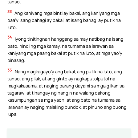
tanso,
33
Ang kaniyang mga binti ay bakal, ang kaniyang mga
paa’y isang bahagi ay bakal, at isang bahagi ay putik na
luto.
34
Iyong tinitingnan hanggang sa may natibag na isang
bato, hindi ng mga kamay, na tumama sa larawan sa
kaniyang mga paang bakal at putik na luto, at mga yao’y
binasag.
35
Nang magkagayo’y ang bakal, ang putik na luto, ang
tanso, ang pilak, at ang ginto ay nagkaputolputol na
magkakasama, at naging parang dayami sa mga giikan sa
tagaraw; at tinangay ng hangin na walang dakong
kasumpungan sa mga yaon: at ang bato na tumama sa
larawan ay naging malaking bundok, at pinuno ang buong
lupa.