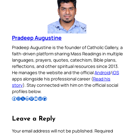
Pradeep Augustine
Pradeep Augustine is the founder of Catholic Gallery, a
faith-driven platform sharing Mass Readings in multiple
languages, prayers, quotes, catechism, Bible plans,
reflections, and other spiritual resources since 2013.
He manages the website and the official
Android
/
iOS
apps alongside his professional career (
Read his
story
). Stay connected with him on the official social
profiles below.
Follow Pradeep on Facebook
Follow Pradeep on Instagram
Follow Pradeep on X
Follow Pradeep on LinkedIn
Follow Pradeep on Pinterest
Subscribe to Pradeep’s Youtube Channel
Follow Pradeep on WordPress
Follow Pradeep on GitHub
Leave a Reply
Your email address will not be published.
Required