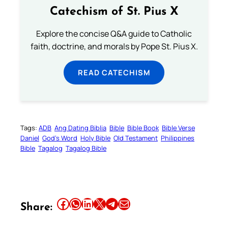
Catechism of St. Pius X
Explore the concise Q&A guide to Catholic
faith, doctrine, and morals by Pope St. Pius X.
READ CATECHISM
Tags:
ADB
Ang Dating Biblia
Bible
Bible Book
Bible Verse
Daniel
God’s Word
Holy Bible
Old Testament
Philippines
Bible
Tagalog
Tagalog Bible
Share this article on Facebook
Share this article on WhatsApp
Share this article on LinkedIn
Share this article on X
Share this article on Telegram
Email this Article
Share: