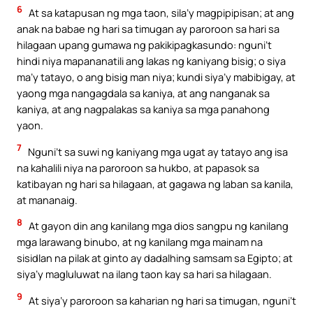
6
At sa katapusan ng mga taon, sila’y magpipipisan; at ang
anak na babae ng hari sa timugan ay paroroon sa hari sa
hilagaan upang gumawa ng pakikipagkasundo: nguni’t
hindi niya mapananatili ang lakas ng kaniyang bisig; o siya
ma’y tatayo, o ang bisig man niya; kundi siya’y mabibigay, at
yaong mga nangagdala sa kaniya, at ang nanganak sa
kaniya, at ang nagpalakas sa kaniya sa mga panahong
yaon.
7
Nguni’t sa suwi ng kaniyang mga ugat ay tatayo ang isa
na kahalili niya na paroroon sa hukbo, at papasok sa
katibayan ng hari sa hilagaan, at gagawa ng laban sa kanila,
at mananaig.
8
At gayon din ang kanilang mga dios sangpu ng kanilang
mga larawang binubo, at ng kanilang mga mainam na
sisidlan na pilak at ginto ay dadalhing samsam sa Egipto; at
siya’y magluluwat na ilang taon kay sa hari sa hilagaan.
9
At siya’y paroroon sa kaharian ng hari sa timugan, nguni’t