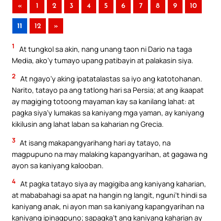
«
1
2
3
4
5
6
7
8
9
10
11
12
»
1
At tungkol sa akin, nang unang taon ni Dario na taga
Media, ako’y tumayo upang patibayin at palakasin siya.
2
At ngayo’y aking ipatatalastas sa iyo ang katotohanan.
Narito, tatayo pa ang tatlong hari sa Persia; at ang ikaapat
ay magiging totoong mayaman kay sa kanilang lahat: at
pagka siya’y lumakas sa kaniyang mga yaman, ay kaniyang
kikilusin ang lahat laban sa kaharian ng Grecia.
3
At isang makapangyarihang hari ay tatayo, na
magpupuno na may malaking kapangyarihan, at gagawa ng
ayon sa kaniyang kalooban.
4
At pagka tatayo siya ay magigiba ang kaniyang kaharian,
at mababahagi sa apat na hangin ng langit, nguni’t hindi sa
kaniyang anak, ni ayon man sa kaniyang kapangyarihan na
kaniyang ipinagpuno; sapagka’t ang kaniyang kaharian ay