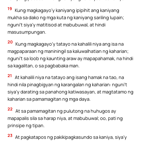
19
Kung magkagayo’y kaniyang ipipihit ang kaniyang
mukha sa dako ng mga kuta ng kaniyang sariling lupain;
nguni’t siya’y matitisod at mabubuwal, at hindi
masusumpungan.
20
Kung magkagayo’y tatayo na kahalili niya ang isa na
magpaparaan ng maniningil sa kaluwalhatian ng kaharian;
nguni’t sa loob ng kaunting araw ay mapapahamak, na hindi
sa kagalitan, o sa pagbabaka man.
21
At kahalili niya na tatayo ang isang hamak na tao, na
hindi nila pinagbigyan ng karangalan ng kaharian: nguni’t
siya’y darating sa panahong katiwasayan, at magtatamo ng
kaharian sa pamamagitan ng mga daya.
22
At sa pamamagitan ng pulutong na huhugos ay
mapapalis sila sa harap niya, at mabubuwal; oo, pati ng
prinsipe ng tipan.
23
At pagkatapos ng pakikipagkasundo sa kaniya, siya’y