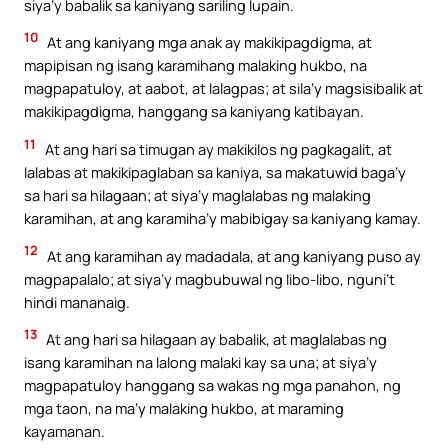
siya’y babalik sa kaniyang sariling lupain.
10
At ang kaniyang mga anak ay makikipagdigma, at
mapipisan ng isang karamihang malaking hukbo, na
magpapatuloy, at aabot, at lalagpas; at sila’y magsisibalik at
makikipagdigma, hanggang sa kaniyang katibayan.
11
At ang hari sa timugan ay makikilos ng pagkagalit, at
lalabas at makikipaglaban sa kaniya, sa makatuwid baga’y
sa hari sa hilagaan; at siya’y maglalabas ng malaking
karamihan, at ang karamiha’y mabibigay sa kaniyang kamay.
12
At ang karamihan ay madadala, at ang kaniyang puso ay
magpapalalo; at siya’y magbubuwal ng libo-libo, nguni’t
hindi mananaig.
13
At ang hari sa hilagaan ay babalik, at maglalabas ng
isang karamihan na lalong malaki kay sa una; at siya’y
magpapatuloy hanggang sa wakas ng mga panahon, ng
mga taon, na ma’y malaking hukbo, at maraming
kayamanan.