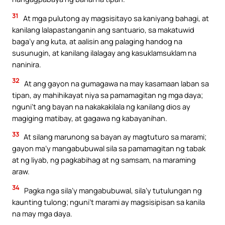
31
At mga pulutong ay magsisitayo sa kaniyang bahagi, at
kanilang lalapastanganin ang santuario, sa makatuwid
baga’y ang kuta, at aalisin ang palaging handog na
susunugin, at kanilang ilalagay ang kasuklamsuklam na
naninira.
32
At ang gayon na gumagawa na may kasamaan laban sa
tipan, ay mahihikayat niya sa pamamagitan ng mga daya;
nguni’t ang bayan na nakakakilala ng kanilang dios ay
magiging matibay, at gagawa ng kabayanihan.
33
At silang marunong sa bayan ay magtuturo sa marami;
gayon ma’y mangabubuwal sila sa pamamagitan ng tabak
at ng liyab, ng pagkabihag at ng samsam, na maraming
araw.
34
Pagka nga sila’y mangabubuwal, sila’y tutulungan ng
kaunting tulong; nguni’t marami ay magsisipisan sa kanila
na may mga daya.