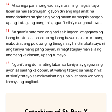
14
At sa mga panahong yaon ay maraming magsisitayo
laban sa hari sa timugan: gayon din ang mga anak na
mangdadahas sa gitna ng iyong bayan ay magsisibangon
upang itatag ang pangitain; nguni’t sila’y mangabubuwal.
15
Sa gayo’y paroroon ang hari sa hilagaan, at gagawa ng
isang bunton, at sasakop ng isang bayan na nakukutaang
mabuti: at ang pulutong ng timugan ay hindi makatatayo ni
ang kaniya mang piling bayan, ni magtataglay man sila ng
anomang kalakasan, upang tumayo.
16
Nguni’t ang dumarating laban sa kaniya, ay gagawa ng
ayon sa sariling kalooban, at walang tatayo sa harap niya;
at siya’y tatayo sa maluwalhating lupain, at sasa kaniyang
kamay ang paglipol.