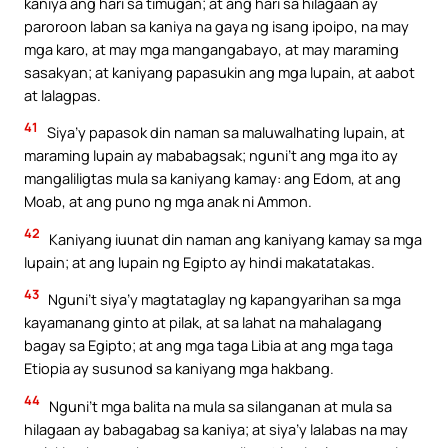
kaniya ang hari sa timugan; at ang hari sa hilagaan ay
paroroon laban sa kaniya na gaya ng isang ipoipo, na may
mga karo, at may mga mangangabayo, at may maraming
sasakyan; at kaniyang papasukin ang mga lupain, at aabot
at lalagpas.
41
Siya’y papasok din naman sa maluwalhating lupain, at
maraming lupain ay mababagsak; nguni’t ang mga ito ay
mangaliligtas mula sa kaniyang kamay: ang Edom, at ang
Moab, at ang puno ng mga anak ni Ammon.
42
Kaniyang iuunat din naman ang kaniyang kamay sa mga
lupain; at ang lupain ng Egipto ay hindi makatatakas.
43
Nguni’t siya’y magtataglay ng kapangyarihan sa mga
kayamanang ginto at pilak, at sa lahat na mahalagang
bagay sa Egipto; at ang mga taga Libia at ang mga taga
Etiopia ay susunod sa kaniyang mga hakbang.
44
Nguni’t mga balita na mula sa silanganan at mula sa
hilagaan ay babagabag sa kaniya; at siya’y lalabas na may