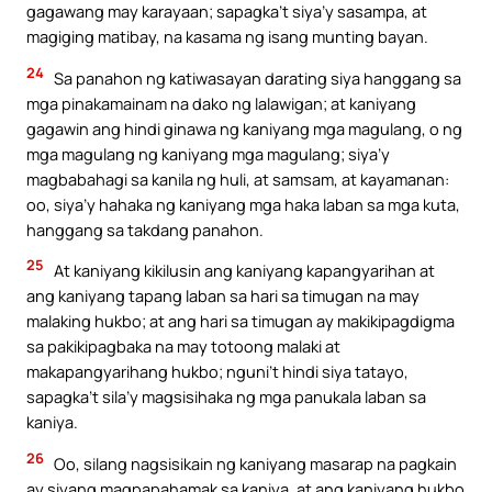
gagawang may karayaan; sapagka’t siya’y sasampa, at
magiging matibay, na kasama ng isang munting bayan.
24
Sa panahon ng katiwasayan darating siya hanggang sa
mga pinakamainam na dako ng lalawigan; at kaniyang
gagawin ang hindi ginawa ng kaniyang mga magulang, o ng
mga magulang ng kaniyang mga magulang; siya’y
magbabahagi sa kanila ng huli, at samsam, at kayamanan:
oo, siya’y hahaka ng kaniyang mga haka laban sa mga kuta,
hanggang sa takdang panahon.
25
At kaniyang kikilusin ang kaniyang kapangyarihan at
ang kaniyang tapang laban sa hari sa timugan na may
malaking hukbo; at ang hari sa timugan ay makikipagdigma
sa pakikipagbaka na may totoong malaki at
makapangyarihang hukbo; nguni’t hindi siya tatayo,
sapagka’t sila’y magsisihaka ng mga panukala laban sa
kaniya.
26
Oo, silang nagsisikain ng kaniyang masarap na pagkain
ay siyang magpapahamak sa kaniya, at ang kaniyang hukbo