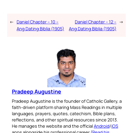
←
Daniel Chapter – 10 –
Daniel Chapter – 12 –
→
Ang Dating Biblia (1905)
Ang Dating Biblia (1905)
Pradeep Augustine
Pradeep Augustine is the founder of Catholic Gallery, a
faith-driven platform sharing Mass Readings in multiple
languages, prayers, quotes, catechism, Bible plans,
reflections, and other spiritual resources since 2013.
He manages the website and the official
Android
/
iOS
apps alongside his professional career (
Read his