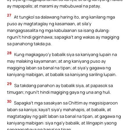
ay mapapalis; at marami ay mabubuwal na patay.
27
At tungkol sa dalawang haring ito, ang kanilang mga
puso ay magtataglay ng kasamaan, at sila’y
mangagsasalita ng mga kabulaanan sa isang dulang:
nguni’t hindi giginhawa; sapagka’t ang wakas ay magiging
sa panahong takda pa.
28
Kung magkagayo’y babalik siya sa kaniyang lupain na
may malaking kayamanan; at ang kaniyang puso ay
magiging laban sa banal na tipan; at siya’y gagawa ng
kaniyang maibigan, at babalik sa kaniyang sariling lupain.
29
Sa takdang panahon ay babalik siya, at papasok sa
timugan; nguni’t hindi magiging gaya ng una ang huli.
30
Sapagka’t mga sasakyan sa Chittim ay magsisiparoon
laban sa kaniya; kaya’t siya’y mahahapis, at babalik, at
magtataglay ng galit laban sa banal na tipan, at gagawa ng
kaniyang maibigan: siya nga’y babalik, at lilingapin yaong
nangagpabaya ng banal na tipan.