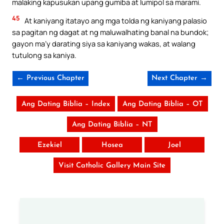
malaking kapusukan upang gumiba at lumipol sa marami.
45
At kaniyang itatayo ang mga tolda ng kaniyang palasio
sa pagitan ng dagat at ng maluwalhating banal na bundok;
gayon ma’y darating siya sa kaniyang wakas, at walang
tutulong sa kaniya.
← Previous Chapter
Next Chapter →
Ang Dating Biblia – Index
Ang Dating Biblia – OT
Ang Dating Biblia – NT
Ezekiel
Hosea
Joel
Visit Catholic Gallery Main Site