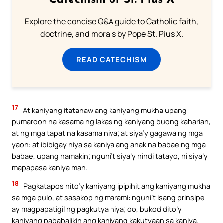
Catechism of St. Pius X
Explore the concise Q&A guide to Catholic faith,
doctrine, and morals by Pope St. Pius X.
READ CATECHISM
17
At kaniyang itatanaw ang kaniyang mukha upang
pumaroon na kasama ng lakas ng kaniyang buong kaharian,
at ng mga tapat na kasama niya; at siya’y gagawa ng mga
yaon: at ibibigay niya sa kaniya ang anak na babae ng mga
babae, upang hamakin; nguni’t siya’y hindi tatayo, ni siya’y
mapapasa kaniya man.
18
Pagkatapos nito’y kaniyang ipipihit ang kaniyang mukha
sa mga pulo, at sasakop ng marami: nguni’t isang prinsipe
ay magpapatigil ng pagkutya niya; oo, bukod dito’y
kaniyang pababalikin ang kaniyang kakutyaan sa kaniya.