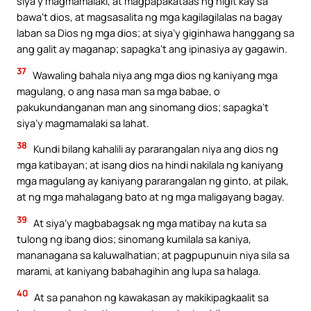
siya’y magmamalaki, at magpapakataas ng higit kay sa
bawa’t dios, at magsasalita ng mga kagilagilalas na bagay
laban sa Dios ng mga dios; at siya’y giginhawa hanggang sa
ang galit ay maganap; sapagka’t ang ipinasiya ay gagawin.
37
Wawaling bahala niya ang mga dios ng kaniyang mga
magulang, o ang nasa man sa mga babae, o
pakukundanganan man ang sinomang dios; sapagka’t
siya’y magmamalaki sa lahat.
38
Kundi bilang kahalili ay pararangalan niya ang dios ng
mga katibayan; at isang dios na hindi nakilala ng kaniyang
mga magulang ay kaniyang pararangalan ng ginto, at pilak,
at ng mga mahalagang bato at ng mga maligayang bagay.
39
At siya’y magbabagsak ng mga matibay na kuta sa
tulong ng ibang dios; sinomang kumilala sa kaniya,
mananagana sa kaluwalhatian; at pagpupunuin niya sila sa
marami, at kaniyang babahagihin ang lupa sa halaga.
40
At sa panahon ng kawakasan ay makikipagkaalit sa