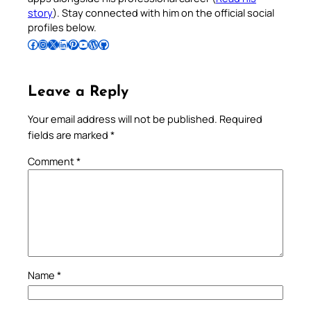
story
). Stay connected with him on the official social
profiles below.
Follow Pradeep on Facebook
Follow Pradeep on Instagram
Follow Pradeep on X
Follow Pradeep on LinkedIn
Follow Pradeep on Pinterest
Subscribe to Pradeep’s Youtube Channel
Follow Pradeep on WordPress
Follow Pradeep on GitHub
Leave a Reply
Your email address will not be published.
Required
fields are marked
*
Comment
*
Name
*