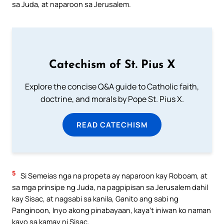
sa Juda, at naparoon sa Jerusalem.
Catechism of St. Pius X
Explore the concise Q&A guide to Catholic faith,
doctrine, and morals by Pope St. Pius X.
READ CATECHISM
5
Si Semeias nga na propeta ay naparoon kay Roboam, at
sa mga prinsipe ng Juda, na pagpipisan sa Jerusalem dahil
kay Sisac, at nagsabi sa kanila, Ganito ang sabi ng
Panginoon, Inyo akong pinabayaan, kaya’t iniwan ko naman
kayo sa kamay ni Sisac.