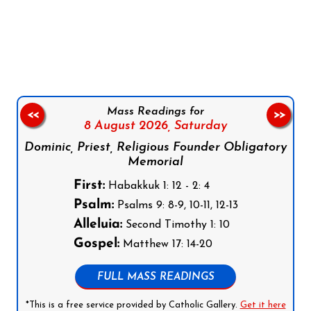
Follow us on Facebook
Follow us on Instagram
Follow us on X
Subscribe to our YouTube Channel
Follow us on WhatsApp
Mass Readings for
<<
>>
8 August 2026,
Saturday
Dominic, Priest, Religious Founder Obligatory
Memorial
First:
Habakkuk 1: 12 - 2: 4
Psalm:
Psalms 9: 8-9, 10-11, 12-13
Alleluia:
Second Timothy 1: 10
Gospel:
Matthew 17: 14-20
FULL MASS READINGS
*This is a free service provided by Catholic Gallery.
Get it here