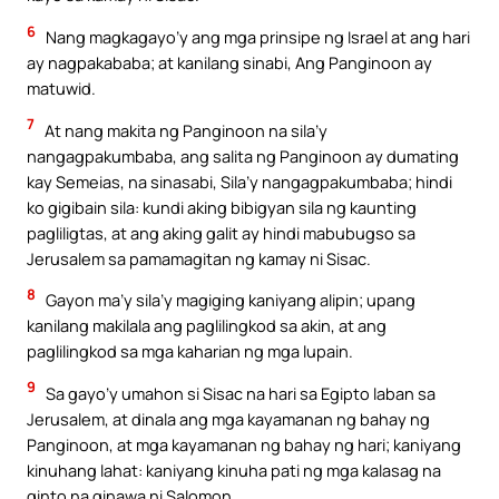
6
Nang magkagayo’y ang mga prinsipe ng Israel at ang hari
ay nagpakababa; at kanilang sinabi, Ang Panginoon ay
matuwid.
7
At nang makita ng Panginoon na sila’y
nangagpakumbaba, ang salita ng Panginoon ay dumating
kay Semeias, na sinasabi, Sila’y nangagpakumbaba; hindi
ko gigibain sila: kundi aking bibigyan sila ng kaunting
pagliligtas, at ang aking galit ay hindi mabubugso sa
Jerusalem sa pamamagitan ng kamay ni Sisac.
8
Gayon ma’y sila’y magiging kaniyang alipin; upang
kanilang makilala ang paglilingkod sa akin, at ang
paglilingkod sa mga kaharian ng mga lupain.
9
Sa gayo’y umahon si Sisac na hari sa Egipto laban sa
Jerusalem, at dinala ang mga kayamanan ng bahay ng
Panginoon, at mga kayamanan ng bahay ng hari; kaniyang
kinuhang lahat: kaniyang kinuha pati ng mga kalasag na
ginto na ginawa ni Salomon.