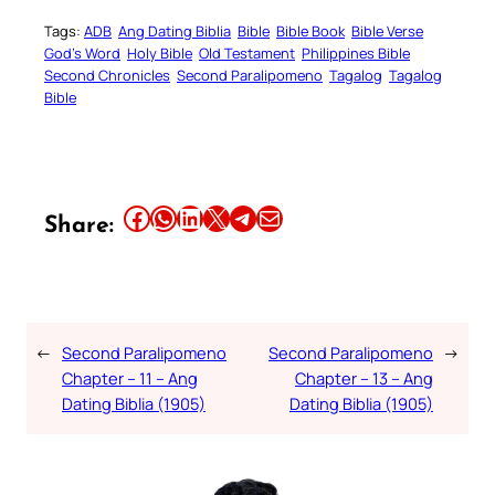
Tags:
ADB
Ang Dating Biblia
Bible
Bible Book
Bible Verse
God’s Word
Holy Bible
Old Testament
Philippines Bible
Second Chronicles
Second Paralipomeno
Tagalog
Tagalog
Bible
Share this article on Facebook
Share this article on WhatsApp
Share this article on LinkedIn
Share this article on X
Share this article on Telegram
Email this Article
Share:
←
Second Paralipomeno
Second Paralipomeno
→
Chapter – 11 – Ang
Chapter – 13 – Ang
Dating Biblia (1905)
Dating Biblia (1905)