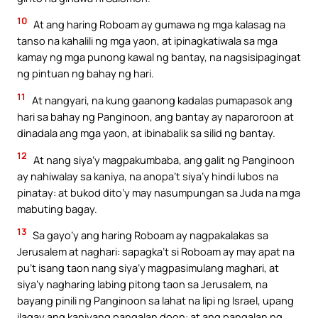
10
At ang haring Roboam ay gumawa ng mga kalasag na
tanso na kahalili ng mga yaon, at ipinagkatiwala sa mga
kamay ng mga punong kawal ng bantay, na nagsisipagingat
ng pintuan ng bahay ng hari.
11
At nangyari, na kung gaanong kadalas pumapasok ang
hari sa bahay ng Panginoon, ang bantay ay naparoroon at
dinadala ang mga yaon, at ibinabalik sa silid ng bantay.
12
At nang siya’y magpakumbaba, ang galit ng Panginoon
ay nahiwalay sa kaniya, na anopa’t siya’y hindi lubos na
pinatay: at bukod dito’y may nasumpungan sa Juda na mga
mabuting bagay.
13
Sa gayo’y ang haring Roboam ay nagpakalakas sa
Jerusalem at naghari: sapagka’t si Roboam ay may apat na
pu’t isang taon nang siya’y magpasimulang maghari, at
siya’y nagharing labing pitong taon sa Jerusalem, na
bayang pinili ng Panginoon sa lahat na lipi ng Israel, upang
ilagay ang kaniyang pangalan doon: at ang pangalan ng