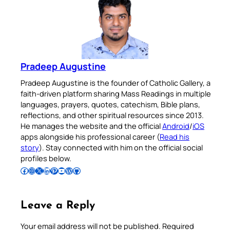
Pradeep Augustine
Pradeep Augustine is the founder of Catholic Gallery, a
faith-driven platform sharing Mass Readings in multiple
languages, prayers, quotes, catechism, Bible plans,
reflections, and other spiritual resources since 2013.
He manages the website and the official
Android
/
iOS
apps alongside his professional career (
Read his
story
). Stay connected with him on the official social
profiles below.
Follow Pradeep on Facebook
Follow Pradeep on Instagram
Follow Pradeep on X
Follow Pradeep on LinkedIn
Follow Pradeep on Pinterest
Subscribe to Pradeep’s Youtube Channel
Follow Pradeep on WordPress
Follow Pradeep on GitHub
Leave a Reply
Your email address will not be published.
Required