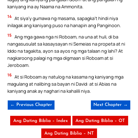
kaniyang ina ay Naama na Ammonita.
14
At siya’y gumawa ng masama, sapagka’t hindi niya
inilagak ang kaniyang puso na hanapin ang Panginoon.
15
Ang mga gawa nga ni Roboam, na una at huli, di ba
nangasusulat sa kasaysayan ni Semeias na propeta at ni
Iddo na tagakita, ayon sa ayos ng mga talaan ng lahi? At
nagkaroong palagi ng mga digmaan si Roboam at si
Jeroboam.
16
At si Roboam ay natulog na kasama ng kaniyang mga
magulang at nalibing sa bayan ni David: at si Abias na
kaniyang anak ay naghari na kahalili niya.
← Previous Chapter
Next Chapter →
Ang Dating Biblia – Index
Ang Dating Biblia – OT
Ang Dating Biblia – NT