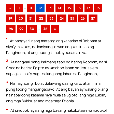
..
«
1
11
12
13
14
15
16
17
18
19
20
21
22
23
24
25
26
27
..
28
29
30
36
»
1
At nangyari, nang matatag ang kaharian ni Roboam at
siya’y malakas, na kaniyang iniwan ang kautusan ng
Panginoon, at ang buong Israel ay kasama niya.
2
At nangyari nang ikalimang taon ng haring Roboam, na si
Sisac na hari sa Egipto ay umahon laban sa Jerusalem,
sapagka’t sila’y nagsisalangsang laban sa Panginoon,
3
Na may isang libo at dalawang daang karo, at anim na
pung libong mangangabayo. At ang bayan ay walang bilang
na naparoong kasama niya mula sa Egipto; ang mga Lubim,
ang mga Sukim, at ang mga taga Etiopia.
4
At sinupok niya ang mga bayang nakukutaan na nauukol