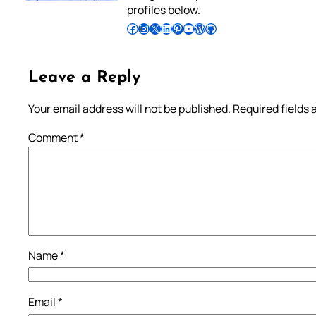
profiles below.
Follow Pradeep on Facebook
Follow Pradeep on Instagram
Follow Pradeep on X
Follow Pradeep on LinkedIn
Follow Pradeep on Pinterest
Subscribe to Pradeep’s Youtube Channel
Follow Pradeep on WordPress
Follow Pradeep on GitHub
Leave a Reply
Your email address will not be published.
Required fields
Comment
*
Name
*
Email
*