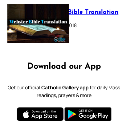
Webster Bible Translation
October 11, 2018
Download our App
Get our official
Catholic Gallery app
for daily Mass
readings, prayers & more