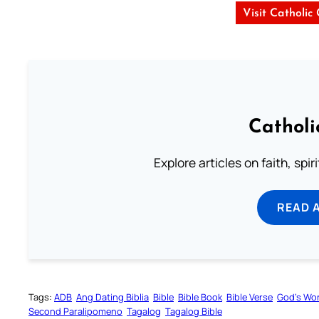
Visit Catholic
Catholi
Explore articles on faith, spi
READ 
Tags:
ADB
Ang Dating Biblia
Bible
Bible Book
Bible Verse
God’s Wo
Second Paralipomeno
Tagalog
Tagalog Bible