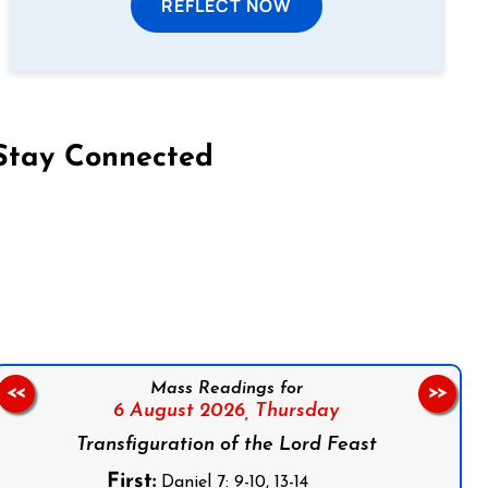
REFLECT NOW
Stay Connected
on Facebook
Follow us on Instagram
Follow us on X
Subscribe to our YouTube Channel
Follow us on WhatsApp
Mass Readings for
<<
>>
6 August 2026,
Thursday
Transfiguration of the Lord Feast
First:
Daniel 7: 9-10, 13-14