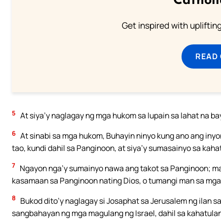
Cathol
Get inspired with uplifti
READ
5
At siya’y naglagay ng mga hukom sa lupain sa lahat na b
6
At sinabi sa mga hukom, Buhayin ninyo kung ano ang inyon
tao, kundi dahil sa Panginoon, at siya’y sumasainyo sa kaha
7
Ngayon nga’y sumainyo nawa ang takot sa Panginoon; ma
kasamaan sa Panginoon nating Dios, o tumangi man sa mga
8
Bukod dito’y naglagay si Josaphat sa Jerusalem ng ilan s
sangbahayan ng mga magulang ng Israel, dahil sa kahatulan 