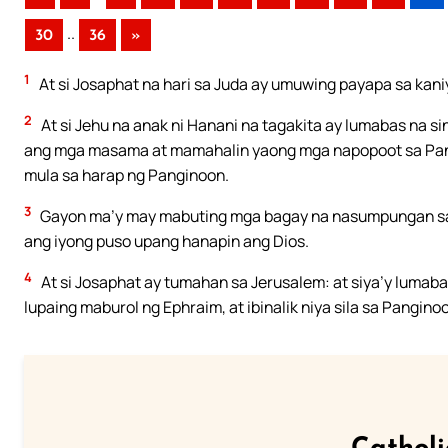
..
30
36
»
1
At si Josaphat na hari sa Juda ay umuwing payapa sa kan
2
At si Jehu na anak ni Hanani na tagakita ay lumabas na si
ang mga masama at mamahalin yaong mga napopoot sa Pangi
mula sa harap ng Panginoon.
3
Gayon ma’y may mabuting mga bagay na nasumpungan sa iyo
ang iyong puso upang hanapin ang Dios.
4
At si Josaphat ay tumahan sa Jerusalem: at siya’y lumaba
lupaing maburol ng Ephraim, at ibinalik niya sila sa Pangin