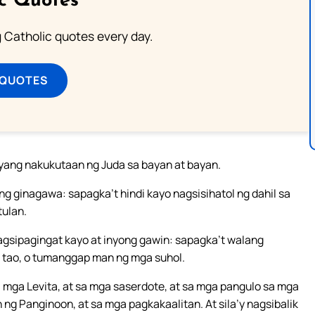
ic Quotes
ng Catholic quotes every day.
 QUOTES
ayang nakukutaan ng Juda sa bayan at bayan.
g ginagawa: sapagka’t hindi kayo nagsisihatol ng dahil sa
tulan.
gsipagingat kayo at inyong gawin: sapagka’t walang
 tao, o tumanggap man ng mga suhol.
a mga Levita, at sa mga saserdote, at sa mga pangulo sa mga
ng Panginoon, at sa mga pagkakaalitan. At sila’y nagsibalik