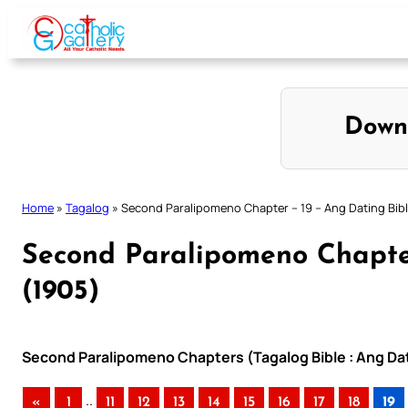
Skip
to
content
Down
Home
»
Tagalog
»
Second Paralipomeno Chapter – 19 – Ang Dating Bibl
Second Paralipomeno Chapter
(1905)
Second Paralipomeno Chapters (Tagalog Bible : Ang Dati
..
«
1
11
12
13
14
15
16
17
18
19