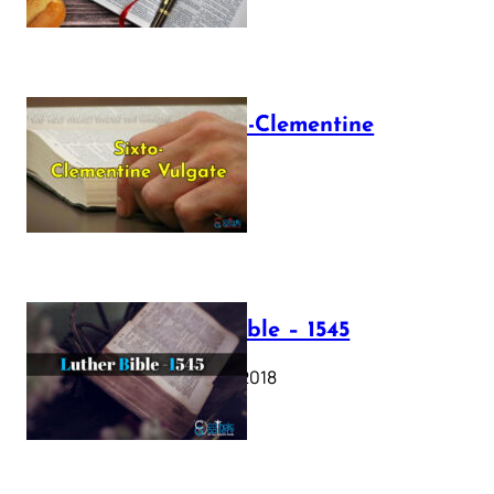
The Sixto-Clementine
Vulgate
July 12, 2025
Luther Bible – 1545
October 17, 2018