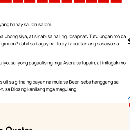
iyang bahay sa Jerusalem.
nalubong siya, at sinabi sa haring Josaphat: Tutulungan mo ba
noon? dahil sa bagay na ito ay kapootan ang sasaiyo na
, sa iyong pagaalis ng mga Asera sa lupain, at inilagak mo
Follow us 
s uli sa gitna ng bayan na mula sa Beer-seba hanggang sa
oon, sa Dios ng kanilang mga magulang.