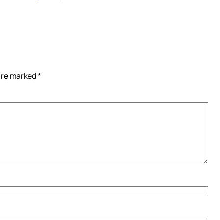
 are marked
*