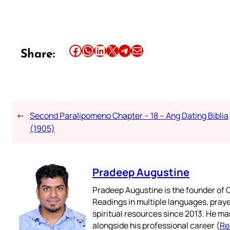
Share this article on Facebook
Share this article on WhatsApp
Share this article on LinkedIn
Share this article on X
Share this article on Telegram
Email this Article
Share:
←
Second Paralipomeno Chapter – 18 – Ang Dating Biblia
(1905)
Pradeep Augustine
Pradeep Augustine is the founder of C
Readings in multiple languages, praye
spiritual resources since 2013. He ma
alongside his professional career (
Re