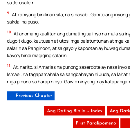
sa Jerusalem.
9
At kaniyang binilinan sila, na sinasabi, Ganito ang inyon
sakdal na puso.
10
At anomang kaalitan ang dumating sa inyo na mula sa in
dugo’t dugo, kautusan at utos, mga palatuntunan at mga ka
salarin sa Panginoon, at sa gayo’y kapootan ay huwag dumati
kayo’y hindi magiging salarin.
11
At, narito, si Amarias na punong saserdote ay nasa inyo 
Ismael, na tagapamahala sa sangbahayan ni Juda, sa lahat 
mga pinuno sa harap ninyo. Gawin ninyong may katapanga
← Previous Chapter
Ang Dating Biblia – Index
Ang Dati
First Paralipomeno