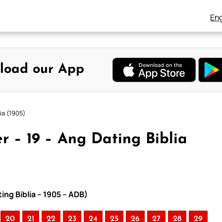
Eng
load our App
ia (1905)
 – 19 – Ang Dating Biblia
ng Biblia – 1905 – ADB)
20
21
22
23
24
25
26
27
28
29