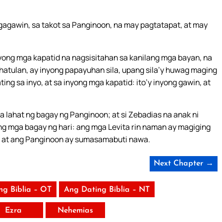
g gagawin, sa takot sa Panginoon, na may pagtatapat, at may
yong mga kapatid na nagsisitahan sa kanilang mga bayan, na
hatulan, ay inyong papayuhan sila, upang sila’y huwag maging
ng sa inyo, at sa inyong mga kapatid: ito’y inyong gawin, at
sa lahat ng bagay ng Panginoon; at si Zebadias na anak ni
ng mga bagay ng hari: ang mga Levita rin naman ay magiging
n at ang Panginoon ay sumasamabuti nawa.
Next Chapter →
ng Biblia – OT
Ang Dating Biblia – NT
Ezra
Nehemias