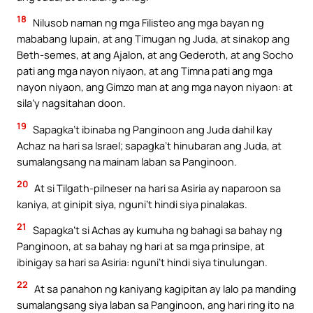
18
Nilusob naman ng mga Filisteo ang mga bayan ng
mababang lupain, at ang Timugan ng Juda, at sinakop ang
Beth-semes, at ang Ajalon, at ang Gederoth, at ang Socho
pati ang mga nayon niyaon, at ang Timna pati ang mga
nayon niyaon, ang Gimzo man at ang mga nayon niyaon: at
sila’y nagsitahan doon.
19
Sapagka’t ibinaba ng Panginoon ang Juda dahil kay
Achaz na hari sa Israel; sapagka’t hinubaran ang Juda, at
sumalangsang na mainam laban sa Panginoon.
20
At si Tilgath-pilneser na hari sa Asiria ay naparoon sa
kaniya, at ginipit siya, nguni’t hindi siya pinalakas.
21
Sapagka’t si Achas ay kumuha ng bahagi sa bahay ng
Panginoon, at sa bahay ng hari at sa mga prinsipe, at
ibinigay sa hari sa Asiria: nguni’t hindi siya tinulungan.
22
At sa panahon ng kaniyang kagipitan ay lalo pa manding
sumalangsang siya laban sa Panginoon, ang hari ring ito na