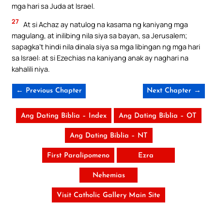
mga hari sa Juda at Israel.
27
At si Achaz ay natulog na kasama ng kaniyang mga
magulang, at inilibing nila siya sa bayan, sa Jerusalem;
sapagka’t hindi nila dinala siya sa mga libingan ng mga hari
sa Israel: at si Ezechias na kaniyang anak ay naghari na
kahalili niya.
← Previous Chapter
Next Chapter →
Ang Dating Biblia – Index
Ang Dating Biblia – OT
Ang Dating Biblia – NT
First Paralipomeno
Ezra
Nehemias
Visit Catholic Gallery Main Site