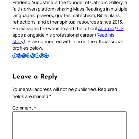
Pradeep Augustine is the founder of Catholic Gallery, a
faith-driven platform sharing Mass Readings in multiple
languages, prayers, quotes, catechism, Bible plans,
reflections, and other spiritual resources since 2013.
He manages the website and the official
Android
/
iOS
apps alongside his professional career (
Read his
story
). Stay connected with him on the official social
profiles below.
Follow Pradeep on Facebook
Follow Pradeep on Instagram
Follow Pradeep on X
Follow Pradeep on LinkedIn
Follow Pradeep on Pinterest
Subscribe to Pradeep’s Youtube Channel
Follow Pradeep on WordPress
Follow Pradeep on GitHub
Leave a Reply
Your email address will not be published.
Required
fields are marked
*
Comment
*