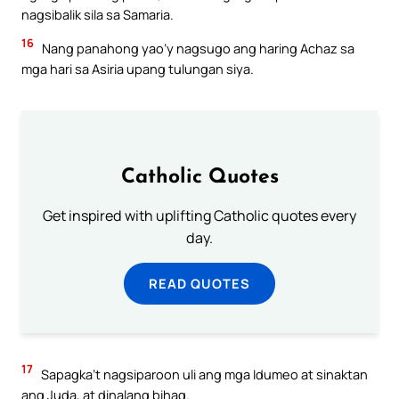
nagsibalik sila sa Samaria.
16
Nang panahong yao’y nagsugo ang haring Achaz sa
mga hari sa Asiria upang tulungan siya.
Catholic Quotes
Get inspired with uplifting Catholic quotes every
day.
READ QUOTES
17
Sapagka’t nagsiparoon uli ang mga Idumeo at sinaktan
ang Juda, at dinalang bihag.