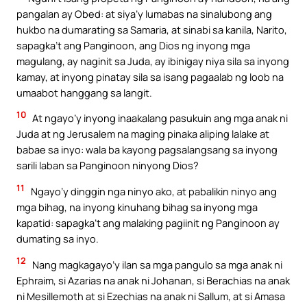
pangalan ay Obed: at siya’y lumabas na sinalubong ang
hukbo na dumarating sa Samaria, at sinabi sa kanila, Narito,
sapagka’t ang Panginoon, ang Dios ng inyong mga
magulang, ay naginit sa Juda, ay ibinigay niya sila sa inyong
kamay, at inyong pinatay sila sa isang pagaalab ng loob na
umaabot hanggang sa langit.
10
At ngayo’y inyong inaakalang pasukuin ang mga anak ni
Juda at ng Jerusalem na maging pinaka aliping lalake at
babae sa inyo: wala ba kayong pagsalangsang sa inyong
sarili laban sa Panginoon ninyong Dios?
11
Ngayo’y dinggin nga ninyo ako, at pabalikin ninyo ang
mga bihag, na inyong kinuhang bihag sa inyong mga
kapatid: sapagka’t ang malaking pagiinit ng Panginoon ay
dumating sa inyo.
12
Nang magkagayo’y ilan sa mga pangulo sa mga anak ni
Ephraim, si Azarias na anak ni Johanan, si Berachias na anak
ni Mesillemoth at si Ezechias na anak ni Sallum, at si Amasa