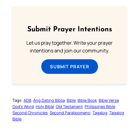
Submit Prayer Intentions
Let us pray together. Write your prayer
intentions and join our community.
SUBMIT PRAYER
Tags:
ADB
Ang Dating Biblia
Bible
Bible Book
Bible Verse
God’s Word
Holy Bible
Old Testament
Philippines Bible
Second Chronicles
Second Paralipomeno
Tagalog
Tagalog
Bible