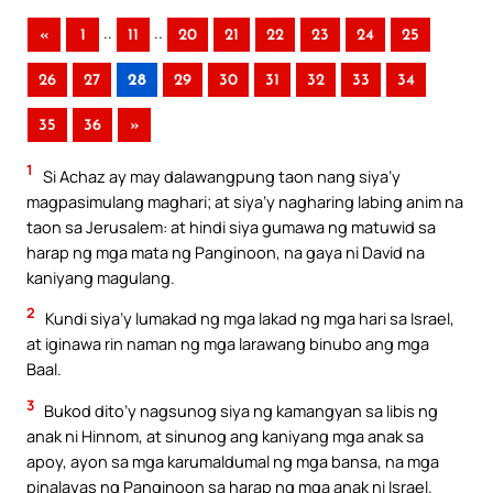
..
..
«
1
11
20
21
22
23
24
25
26
27
28
29
30
31
32
33
34
35
36
»
1
Si Achaz ay may dalawangpung taon nang siya’y
magpasimulang maghari; at siya’y nagharing labing anim na
taon sa Jerusalem: at hindi siya gumawa ng matuwid sa
harap ng mga mata ng Panginoon, na gaya ni David na
kaniyang magulang.
2
Kundi siya’y lumakad ng mga lakad ng mga hari sa Israel,
at iginawa rin naman ng mga larawang binubo ang mga
Baal.
3
Bukod dito’y nagsunog siya ng kamangyan sa libis ng
anak ni Hinnom, at sinunog ang kaniyang mga anak sa
apoy, ayon sa mga karumaldumal ng mga bansa, na mga
pinalayas ng Panginoon sa harap ng mga anak ni Israel.