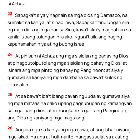
si Achaz.
23
Sapagka’t siya’y naghain sa mga dios ng Damasco, na
sumakit sa kaniya: at sinabi niya, Sapagka’t tinulungan sila
ng mga dios ng mga hari sa Siria, kaya’t ako’y maghahain sa
kanila, upang tulungan nila ako. Nguni’t sila ang naging
kapahamakan niya at ng buong Israel.
24
At pinisan ni Achaz ang mga sisidlan ng bahay ng Dios,
at pinagputolputol ang mga sisidlan ng bahay ng Dios, at
isinara ang mga pinto ng bahay ng Panginoon; at siya’y
gumawa sa kaniya ng mga dambana sa bawa’t sulok ng
Jerusalem.
25
At sa bawa’t iba’t ibang bayan ng Juda ay gumawa siya
ng mga mataas na dako upang pagsunugan ng kamangyan
sa mga ibang dios, at minungkahi sa galit ang Panginoon,
ang Dios ng kaniyang mga magulang.
26
Ang iba nga sa kaniyang mga gawa, at ang lahat niyang
mga lakad, na una at huli, narito, nangasusulat sa aklat ng