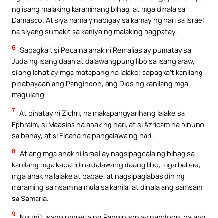
ng isang malaking karamihang bihag, at mga dinala sa
Damasco. At siya nama’y nabigay sa kamay ng hari sa Israel
na siyang sumakit sa kaniya ng malaking pagpatay.
6
Sapagka’t si Peca na anak ni Remalias ay pumatay sa
Juda ng isang daan at dalawangpung libo sa isang araw,
silang lahat ay mga matapang na lalake; sapagka’t kanilang
pinabayaan ang Panginoon, ang Dios ng kanilang mga
magulang.
7
At pinatay ni Zichri, na makapangyarihang lalake sa
Ephraim, si Maasias na anak ng hari, at si Azricam na pinuno
sa bahay, at si Elcana na pangalawa ng hari.
8
At ang mga anak ni Israel ay nagsipagdala ng bihag sa
kanilang mga kapatid na dalawang daang libo, mga babae,
mga anak na lalake at babae, at nagsipaglabas din ng
maraming samsam na mula sa kanila, at dinala ang samsam
sa Samaria.
9
Nguni’t isang propeta ng Panginoon ay nandoon, na ang