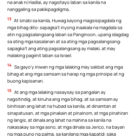
na anak ni Hadlai, ay nagsitayo laban sa kanila na
nanggaling sa pakikipagdigma,
13
At sinabi sa kanila, Huwag kayong magsisipagdala ng
mga bihag dito: sapagka’t inyong inaakala na magdala sa
atin ng pagsalangsang laban sa Panginoon, upang idagdag
sa ating mga kasalanan at sa ating mga pagsalangsang:
sapagka’t ang ating pagsalangsang ay malaki, at may
malaking pagiinit laban sa Israel.
14
Sa gayo’y iniwan ng mga lalaking may sakbat ang mga
bihag at ang mga samsam sa harap ng mga prinsipe at ng
buong kapisanan.
15
At ang mga lalaking nasaysay sa pangalan ay
nagsitindig, at kinuha ang mga bihag, at sa samsam ay
binihisan ang lahat na hubad sa kanila, at dinamtan at
sinapatusan, at mga pinakain at pinainom, at mga pinahiran
ng langis, at dinala ang lahat na mahina sa kanila na
nakasakay sa mga asno, at mga dinala sa Jerico, na bayan
ng mga puno ng palma, sa kanilang mga kapatid: saka