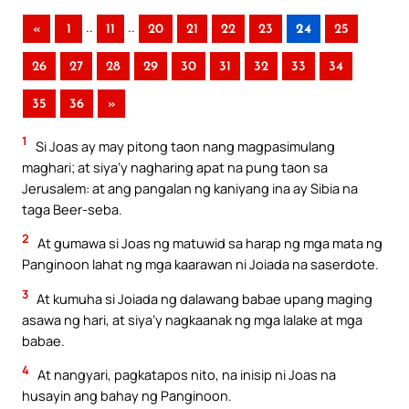
..
..
«
1
11
20
21
22
23
24
25
26
27
28
29
30
31
32
33
34
35
36
»
1
Si Joas ay may pitong taon nang magpasimulang
maghari; at siya’y nagharing apat na pung taon sa
Jerusalem: at ang pangalan ng kaniyang ina ay Sibia na
taga Beer-seba.
2
At gumawa si Joas ng matuwid sa harap ng mga mata ng
Panginoon lahat ng mga kaarawan ni Joiada na saserdote.
3
At kumuha si Joiada ng dalawang babae upang maging
asawa ng hari, at siya’y nagkaanak ng mga lalake at mga
babae.
4
At nangyari, pagkatapos nito, na inisip ni Joas na
husayin ang bahay ng Panginoon.