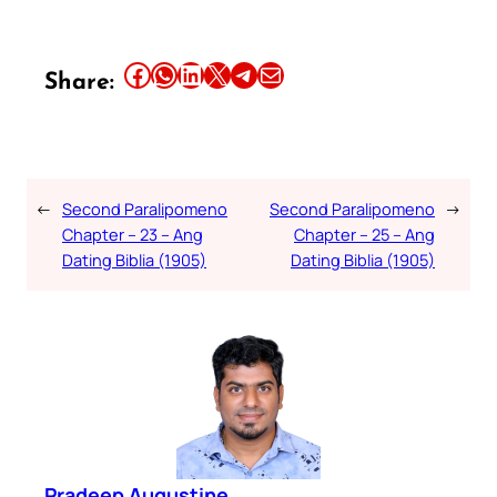
Share this article on Facebook
Share this article on WhatsApp
Share this article on LinkedIn
Share this article on X
Share this article on Telegram
Email this Article
Share:
←
Second Paralipomeno
Second Paralipomeno
→
Chapter – 23 – Ang
Chapter – 25 – Ang
Dating Biblia (1905)
Dating Biblia (1905)
Pradeep Augustine