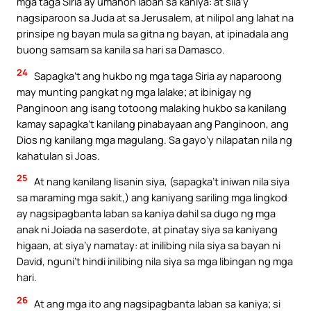
mga taga Siria ay umahon laban sa kaniya: at sila’y
nagsiparoon sa Juda at sa Jerusalem, at nilipol ang lahat na
prinsipe ng bayan mula sa gitna ng bayan, at ipinadala ang
buong samsam sa kanila sa hari sa Damasco.
24
Sapagka’t ang hukbo ng mga taga Siria ay naparoong
may munting pangkat ng mga lalake; at ibinigay ng
Panginoon ang isang totoong malaking hukbo sa kanilang
kamay sapagka’t kanilang pinabayaan ang Panginoon, ang
Dios ng kanilang mga magulang. Sa gayo’y nilapatan nila ng
kahatulan si Joas.
25
At nang kanilang lisanin siya, (sapagka’t iniwan nila siya
sa maraming mga sakit,) ang kaniyang sariling mga lingkod
ay nagsipagbanta laban sa kaniya dahil sa dugo ng mga
anak ni Joiada na saserdote, at pinatay siya sa kaniyang
higaan, at siya’y namatay: at inilibing nila siya sa bayan ni
David, nguni’t hindi inilibing nila siya sa mga libingan ng mga
hari.
26
At ang mga ito ang nagsipagbanta laban sa kaniya; si