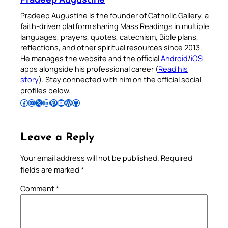
Pradeep Augustine is the founder of Catholic Gallery, a
faith-driven platform sharing Mass Readings in multiple
languages, prayers, quotes, catechism, Bible plans,
reflections, and other spiritual resources since 2013.
He manages the website and the official
Android
/
iOS
apps alongside his professional career (
Read his
story
). Stay connected with him on the official social
profiles below.
Follow Pradeep on Facebook
Follow Pradeep on Instagram
Follow Pradeep on X
Follow Pradeep on LinkedIn
Follow Pradeep on Pinterest
Subscribe to Pradeep’s Youtube Channel
Follow Pradeep on WordPress
Follow Pradeep on GitHub
Leave a Reply
Your email address will not be published.
Required
fields are marked
*
Comment
*