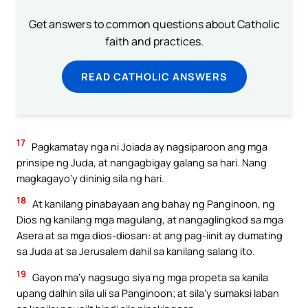
Get answers to common questions about Catholic
faith and practices.
READ CATHOLIC ANSWERS
17
Pagkamatay nga ni Joiada ay nagsiparoon ang mga
prinsipe ng Juda, at nangagbigay galang sa hari. Nang
magkagayo’y dininig sila ng hari.
18
At kanilang pinabayaan ang bahay ng Panginoon, ng
Dios ng kanilang mga magulang, at nangaglingkod sa mga
Asera at sa mga dios-diosan: at ang pag-iinit ay dumating
sa Juda at sa Jerusalem dahil sa kanilang salang ito.
19
Gayon ma’y nagsugo siya ng mga propeta sa kanila
upang dalhin sila uli sa Panginoon; at sila’y sumaksi laban