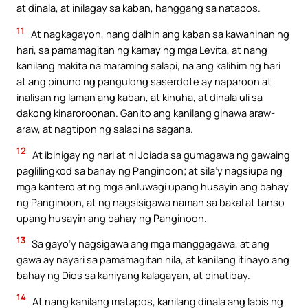
at dinala, at inilagay sa kaban, hanggang sa natapos.
11
At nagkagayon, nang dalhin ang kaban sa kawanihan ng
hari, sa pamamagitan ng kamay ng mga Levita, at nang
kanilang makita na maraming salapi, na ang kalihim ng hari
at ang pinuno ng pangulong saserdote ay naparoon at
inalisan ng laman ang kaban, at kinuha, at dinala uli sa
dakong kinaroroonan. Ganito ang kanilang ginawa araw-
araw, at nagtipon ng salapi na sagana.
12
At ibinigay ng hari at ni Joiada sa gumagawa ng gawaing
paglilingkod sa bahay ng Panginoon; at sila’y nagsiupa ng
mga kantero at ng mga anluwagi upang husayin ang bahay
ng Panginoon, at ng nagsisigawa naman sa bakal at tanso
upang husayin ang bahay ng Panginoon.
13
Sa gayo’y nagsigawa ang mga manggagawa, at ang
gawa ay nayari sa pamamagitan nila, at kanilang itinayo ang
bahay ng Dios sa kaniyang kalagayan, at pinatibay.
14
At nang kanilang matapos, kanilang dinala ang labis ng