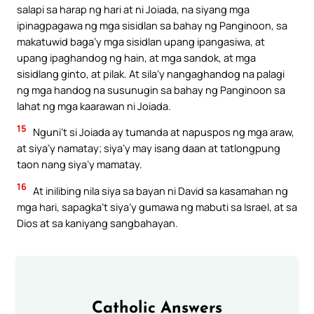
salapi sa harap ng hari at ni Joiada, na siyang mga
ipinagpagawa ng mga sisidlan sa bahay ng Panginoon, sa
makatuwid baga’y mga sisidlan upang ipangasiwa, at
upang ipaghandog ng hain, at mga sandok, at mga
sisidlang ginto, at pilak. At sila’y nangaghandog na palagi
ng mga handog na susunugin sa bahay ng Panginoon sa
lahat ng mga kaarawan ni Joiada.
15
Nguni’t si Joiada ay tumanda at napuspos ng mga araw,
at siya’y namatay; siya’y may isang daan at tatlongpung
taon nang siya’y mamatay.
16
At inilibing nila siya sa bayan ni David sa kasamahan ng
mga hari, sapagka’t siya’y gumawa ng mabuti sa Israel, at sa
Dios at sa kaniyang sangbahayan.
Catholic Answers