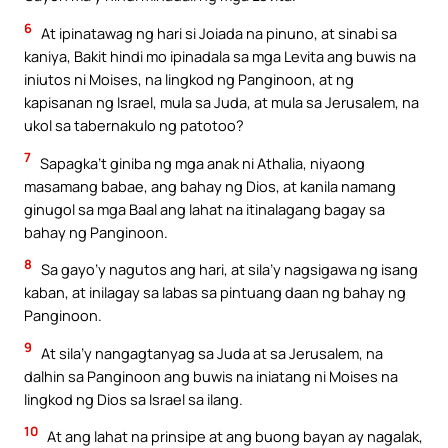
6
At ipinatawag ng hari si Joiada na pinuno, at sinabi sa
kaniya, Bakit hindi mo ipinadala sa mga Levita ang buwis na
iniutos ni Moises, na lingkod ng Panginoon, at ng
kapisanan ng Israel, mula sa Juda, at mula sa Jerusalem, na
ukol sa tabernakulo ng patotoo?
7
Sapagka’t giniba ng mga anak ni Athalia, niyaong
masamang babae, ang bahay ng Dios, at kanila namang
ginugol sa mga Baal ang lahat na itinalagang bagay sa
bahay ng Panginoon.
8
Sa gayo’y nagutos ang hari, at sila’y nagsigawa ng isang
kaban, at inilagay sa labas sa pintuang daan ng bahay ng
Panginoon.
9
At sila’y nangagtanyag sa Juda at sa Jerusalem, na
dalhin sa Panginoon ang buwis na iniatang ni Moises na
lingkod ng Dios sa Israel sa ilang.
10
At ang lahat na prinsipe at ang buong bayan ay nagalak,