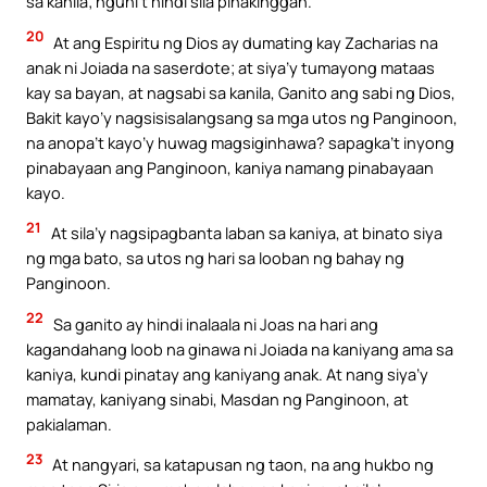
sa kanila; nguni’t hindi sila pinakinggan.
20
At ang Espiritu ng Dios ay dumating kay Zacharias na
anak ni Joiada na saserdote; at siya’y tumayong mataas
kay sa bayan, at nagsabi sa kanila, Ganito ang sabi ng Dios,
Bakit kayo’y nagsisisalangsang sa mga utos ng Panginoon,
na anopa’t kayo’y huwag magsiginhawa? sapagka’t inyong
pinabayaan ang Panginoon, kaniya namang pinabayaan
kayo.
21
At sila’y nagsipagbanta laban sa kaniya, at binato siya
ng mga bato, sa utos ng hari sa looban ng bahay ng
Panginoon.
22
Sa ganito ay hindi inalaala ni Joas na hari ang
kagandahang loob na ginawa ni Joiada na kaniyang ama sa
kaniya, kundi pinatay ang kaniyang anak. At nang siya’y
mamatay, kaniyang sinabi, Masdan ng Panginoon, at
pakialaman.
23
At nangyari, sa katapusan ng taon, na ang hukbo ng