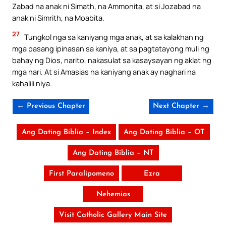
Zabad na anak ni Simath, na Ammonita, at si Jozabad na
anak ni Simrith, na Moabita.
27
Tungkol nga sa kaniyang mga anak, at sa kalakhan ng
mga pasang ipinasan sa kaniya, at sa pagtatayong muli ng
bahay ng Dios, narito, nakasulat sa kasaysayan ng aklat ng
mga hari. At si Amasias na kaniyang anak ay naghari na
kahalili niya.
← Previous Chapter
Next Chapter →
Ang Dating Biblia – Index
Ang Dating Biblia – OT
Ang Dating Biblia – NT
First Paralipomeno
Ezra
Nehemias
Visit Catholic Gallery Main Site