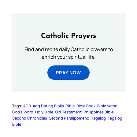
Catholic Prayers
Find and recite daily Catholic prayers to
enrich your spiritual life.
PRAY NOW
Tags:
ADB
Ang Dating Biblia
Bible
Bible Book
Bible Verse
God’s Word
Holy Bible
Old Testament
Philippines Bible
Second Chronicles
Second Paralipomeno
Tagalog
Tagalog
Bible