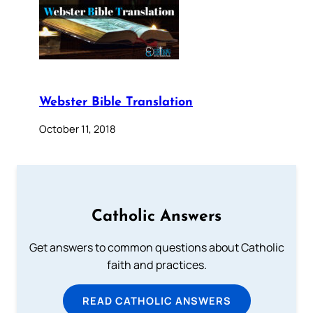
Webster Bible Translation
October 11, 2018
Catholic Answers
Get answers to common questions about Catholic
faith and practices.
READ CATHOLIC ANSWERS