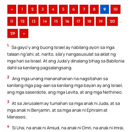
«
1
2
3
4
5
6
7
8
9
10
..
11
12
13
14
15
16
17
18
19
20
29
»
1
Sa gayo’y ang buong Israel ay nabilang ayon sa mga
talaan ng lahi; at, narito, sila’y nangasusulat sa aklat ng
mga hari sa Israel. At ang Juda’y dinalang bihag sa Babilonia
dahil sa kanilang pagsalangsang.
2
Ang mga unang mananahanan na nagsitahan sa
kanilang mga pag-aari sa kanilang mga bayan ay ang Israel,
ang mga saserdote, ang mga Levita, at ang mga Nethineo.
3
At sa Jerusalem ay tumahan sa mga anak ni Juda, at sa
mga anak ni Benjamin, at sa mga anak ni Ephraim at
Manases;
4
Si Urai, na anak ni Amiud, na anak ni Omri, na anak ni Imrai,