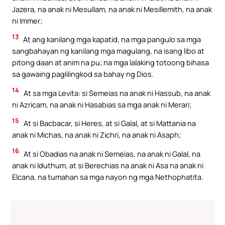
Jazera, na anak ni Mesullam, na anak ni Mesillemith, na anak
ni Immer;
13
At ang kanilang mga kapatid, na mga pangulo sa mga
sangbahayan ng kanilang mga magulang, na isang libo at
pitong daan at anim na pu; na mga lalaking totoong bihasa
sa gawaing paglilingkod sa bahay ng Dios.
14
At sa mga Levita: si Semeias na anak ni Hassub, na anak
ni Azricam, na anak ni Hasabias sa mga anak ni Merari;
15
At si Bacbacar, si Heres, at si Galal, at si Mattania na
anak ni Michas, na anak ni Zichri, na anak ni Asaph;
16
At si Obadias na anak ni Semeias, na anak ni Galal, na
anak ni Iduthum, at si Berechias na anak ni Asa na anak ni
Elcana, na tumahan sa mga nayon ng mga Nethophatita.