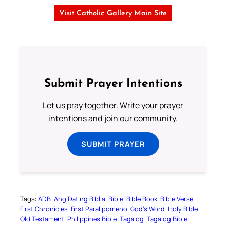
Visit Catholic Gallery Main Site
Submit Prayer Intentions
Let us pray together. Write your prayer
intentions and join our community.
SUBMIT PRAYER
Tags:
ADB
Ang Dating Biblia
Bible
Bible Book
Bible Verse
First Chronicles
First Paralipomeno
God’s Word
Holy Bible
Old Testament
Philippines Bible
Tagalog
Tagalog Bible