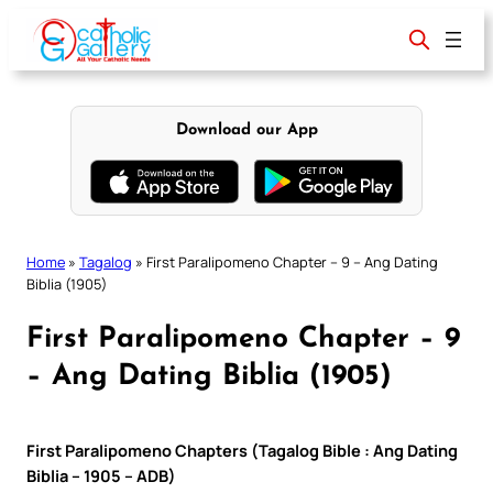
Skip
to
content
Download our App
Home
»
Tagalog
»
First Paralipomeno Chapter – 9 – Ang Dating
Biblia (1905)
First Paralipomeno Chapter – 9
– Ang Dating Biblia (1905)
First Paralipomeno Chapters (Tagalog Bible : Ang Dating
Biblia – 1905 – ADB)