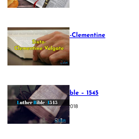
The Sixto-Clementine
Vulgate
July 12, 2025
Luther Bible – 1545
October 17, 2018