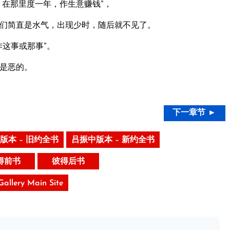
在那里度一年，作生意赚钱”，
们简直是水气，出现少时，随后就不见了。
这事或那事”。
是恶的。
下一章节 ►
版本 – 旧约全书
吕振中版本 – 新约全书
得前书
彼得后书
 Gallery Main Site