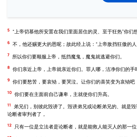
5
“上帝切慕他所安置在我们里面居住的灵、至于狂热”你们
6
不，他还赐更大的恩呢；故此经上说：“上帝敌挡狂傲的人
7
所以你们要顺服上帝，抵挡魔鬼，魔鬼就逃避你们。
8
你们亲近上帝，上帝就亲近你们。罪人哪，洁净你们的手
9
你们要愁苦，要哀恸，要哭泣。让你们的喜笑变为哀恸吧
10
你们要在主面前自己谦卑，主就使你们升高。
11
弟兄们，别彼此毁谤了。毁谤弟兄或论断弟兄的、就是毁
论断者审判者了，
12
只有一位是立法者是论断者，就是能救人能灭人的那一位