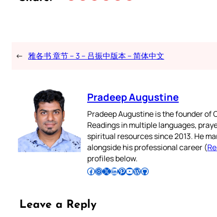
←
雅各书 章节 – 3 – 吕振中版本 – 简体中文
Pradeep Augustine
Pradeep Augustine is the founder of C
Readings in multiple languages, praye
spiritual resources since 2013. He ma
alongside his professional career (
Re
profiles below.
Follow Pradeep on Facebook
Follow Pradeep on Instagram
Follow Pradeep on X
Follow Pradeep on LinkedIn
Follow Pradeep on Pinterest
Subscribe to Pradeep’s Youtube Channel
Follow Pradeep on WordPress
Follow Pradeep on GitHub
Leave a Reply