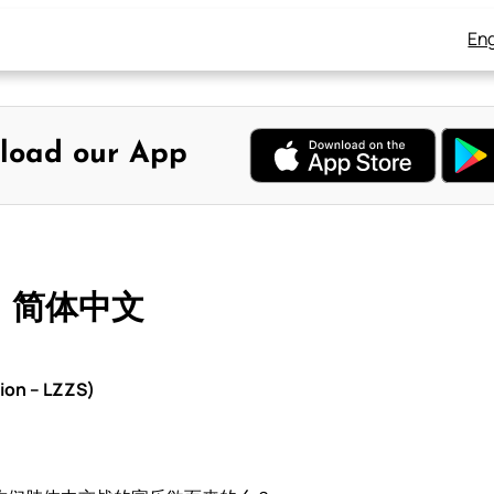
Eng
load our App
– 简体中文
ion – LZZS)