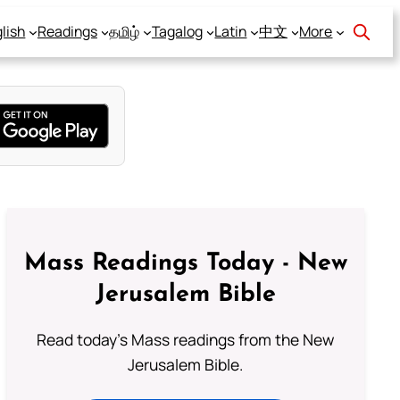
lish
Readings
தமிழ்
Tagalog
Latin
中文
More
Mass Readings Today - New
Jerusalem Bible
Read today's Mass readings from the New
Jerusalem Bible.