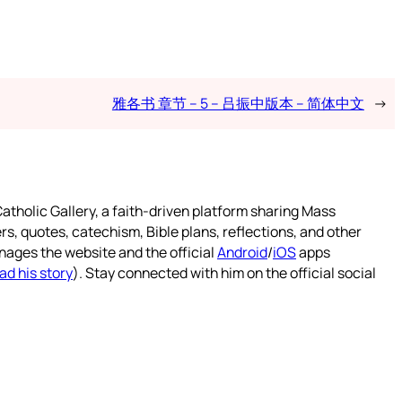
雅各书 章节 – 5 – 吕振中版本 – 简体中文
→
atholic Gallery, a faith-driven platform sharing Mass
rs, quotes, catechism, Bible plans, reflections, and other
nages the website and the official
Android
/
iOS
apps
ad his story
). Stay connected with him on the official social