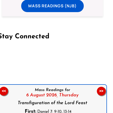
MASS READINGS (NJB)
Stay Connected
on Facebook
Follow us on Instagram
Follow us on X
Subscribe to our YouTube Channel
Follow us on WhatsApp
Mass Readings for
<<
>>
6 August 2026,
Thursday
Transfiguration of the Lord Feast
First:
Daniel 7: 9-10, 13-14