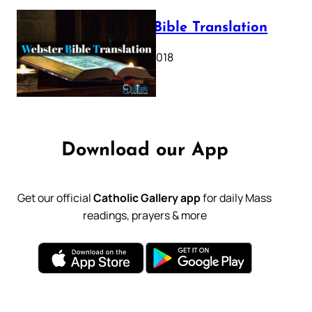
Webster Bible Translation
October 11, 2018
Download our App
Get our official
Catholic Gallery app
for daily Mass
readings, prayers & more