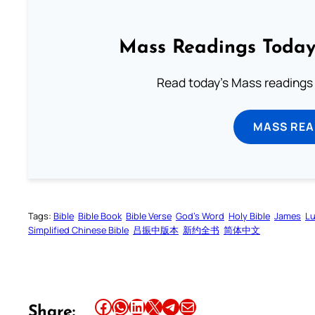
Mass Readings Today
Read today's Mass readings 
MASS REA
Tags:
Bible
Bible Book
Bible Verse
God’s Word
Holy Bible
James
Lu
Simplified Chinese Bible
吕振中版本
新约全书
简体中文
Share this article on Facebook
Share this article on WhatsApp
Share this article on LinkedIn
Share this article on X
Share this article on Telegram
Email this Article
Share: