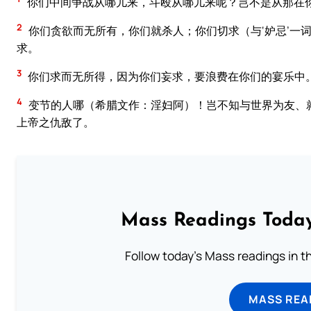
你们中间争战从哪儿来，斗殴从哪儿来呢？岂不是从那在
2
你们贪欲而无所有，你们就杀人；你们切求（与‘妒忌’一
求。
3
你们求而无所得，因为你们妄求，要浪费在你们的宴乐中
4
变节的人哪（希腊文作：淫妇阿）！岂不知与世界为友、
上帝之仇敌了。
Mass Readings Today
Follow today's Mass readings in t
MASS REA