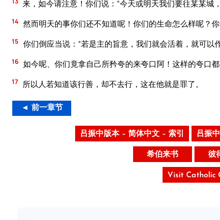
13
来，如今请注意！你们说：“今天或明天我们要往某某城，
14
然而明天的事你们还不知道呢！你们的生命怎么样呢？你
15
你们倒应当说：“若是主的旨意，我们就会活着，就可以作
16
如今呢、你们竟拿自己所矜夸的来夸口阿！这样的夸口都
17
所以人若知道该行善，却不去行，这在他就是罪了。
◄ 前一章节
吕振中版本 – 简体中文 – 索引
吕振中
希伯来书
彼
Visit Catholic