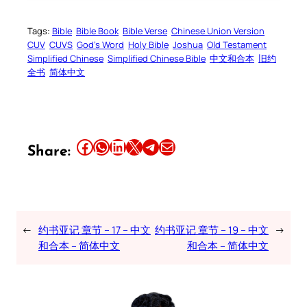
Tags:
Bible
Bible Book
Bible Verse
Chinese Union Version
CUV
CUVS
God’s Word
Holy Bible
Joshua
Old Testament
Simplified Chinese
Simplified Chinese Bible
中文和合本
旧约
全书
简体中文
Share this article on Facebook
Share this article on WhatsApp
Share this article on LinkedIn
Share this article on X
Share this article on Telegram
Email this Article
Share:
←
约书亚记 章节 – 17 – 中文
约书亚记 章节 – 19 – 中文
→
和合本 – 简体中文
和合本 – 简体中文