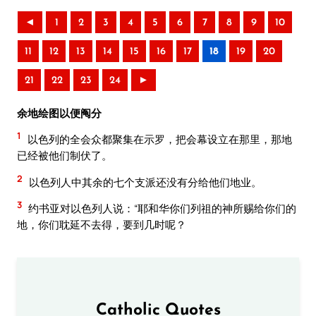
◄
1
2
3
4
5
6
7
8
9
10
11
12
13
14
15
16
17
18
19
20
21
22
23
24
►
余地绘图以便阄分
1
以色列的全会众都聚集在示罗，把会幕设立在那里，那地
已经被他们制伏了。
2
以色列人中其余的七个支派还没有分给他们地业。
3
约书亚对以色列人说：“耶和华你们列祖的神所赐给你们的
地，你们耽延不去得，要到几时呢？
Catholic Quotes