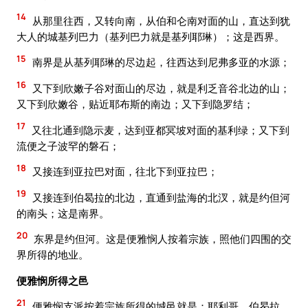
14
从那里往西，又转向南，从伯和仑南对面的山，直达到犹
大人的城基列巴力（基列巴力就是基列耶琳）；这是西界。
15
南界是从基列耶琳的尽边起，往西达到尼弗多亚的水源；
16
又下到欣嫩子谷对面山的尽边，就是利乏音谷北边的山；
又下到欣嫩谷，贴近耶布斯的南边；又下到隐罗结；
17
又往北通到隐示麦，达到亚都冥坡对面的基利绿；又下到
流便之子波罕的磐石；
18
又接连到亚拉巴对面，往北下到亚拉巴；
19
又接连到伯曷拉的北边，直通到盐海的北汊，就是约但河
的南头；这是南界。
20
东界是约但河。这是便雅悯人按着宗族，照他们四围的交
界所得的地业。
便雅悯所得之邑
21
便雅悯支派按着宗族所得的城邑就是：耶利哥、伯曷拉、