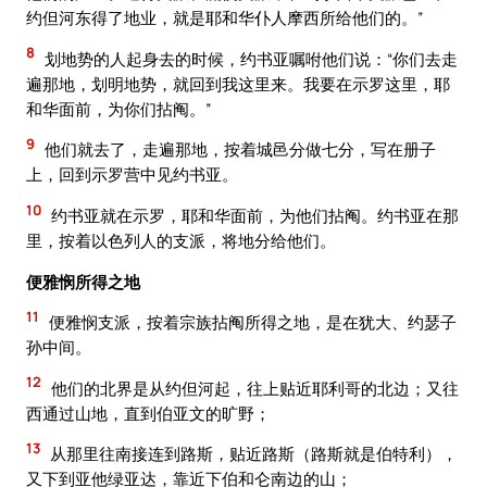
约但河东得了地业，就是耶和华仆人摩西所给他们的。”
8
划地势的人起身去的时候，约书亚嘱咐他们说：“你们去走
遍那地，划明地势，就回到我这里来。我要在示罗这里，耶
和华面前，为你们拈阄。”
9
他们就去了，走遍那地，按着城邑分做七分，写在册子
上，回到示罗营中见约书亚。
10
约书亚就在示罗，耶和华面前，为他们拈阄。约书亚在那
里，按着以色列人的支派，将地分给他们。
便雅悯所得之地
11
便雅悯支派，按着宗族拈阄所得之地，是在犹大、约瑟子
孙中间。
12
他们的北界是从约但河起，往上贴近耶利哥的北边；又往
西通过山地，直到伯亚文的旷野；
13
从那里往南接连到路斯，贴近路斯（路斯就是伯特利），
又下到亚他绿亚达，靠近下伯和仑南边的山；