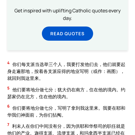
Get inspired with uplifting Catholic quotes every
day.
READ QUOTES
4
你们每支派当选举三个人，我要打发他们去，他们就要起
身走遍那地，按着各支派应得的地业写明（或作：画图），
就回到我这里来。
5
他们要将地分做七分；犹大仍在南方，住在他的境内。约
瑟家仍在北方，住在他的境内。
6
你们要将地分做七分，写明了拿到我这里来。我要在耶和
华我们神面前，为你们拈阄。
7
利未人在你们中间没有分，因为供耶和华祭司的职任就是
他们的产业。迦得支派、流便支派，和玛拿西半支派已经在