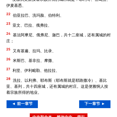
伊麦基悉、
22
伯亚拉巴、洗玛脸、伯特利、
23
亚文、巴拉、俄弗拉、
24
基法阿摩尼、俄弗尼、迦巴，共十二座城，还有属城的村
庄；
25
又有基遍、拉玛、比录、
26
米斯巴、基非拉、摩撒、
27
利坚、伊利毗勒、他拉拉、
28
洗拉、以利弗、耶布斯（耶布斯就是耶路撒冷）、基比
亚、基列，共十四座城，还有属城的村庄。这是便雅悯人按
着宗族所得的地业。
◄ 前一章节
下一章节 ►