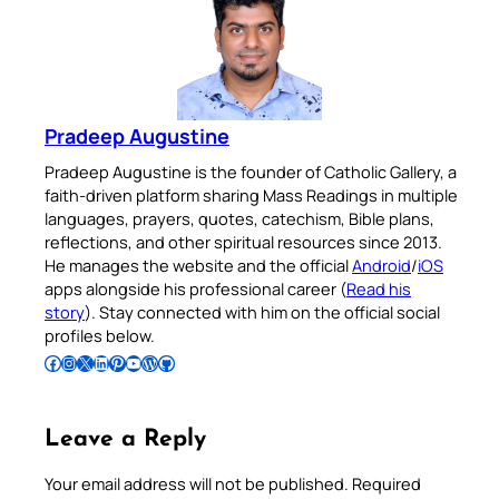
Pradeep Augustine
Pradeep Augustine is the founder of Catholic Gallery, a
faith-driven platform sharing Mass Readings in multiple
languages, prayers, quotes, catechism, Bible plans,
reflections, and other spiritual resources since 2013.
He manages the website and the official
Android
/
iOS
apps alongside his professional career (
Read his
story
). Stay connected with him on the official social
profiles below.
Follow Pradeep on Facebook
Follow Pradeep on Instagram
Follow Pradeep on X
Follow Pradeep on LinkedIn
Follow Pradeep on Pinterest
Subscribe to Pradeep’s Youtube Channel
Follow Pradeep on WordPress
Follow Pradeep on GitHub
Leave a Reply
Your email address will not be published.
Required