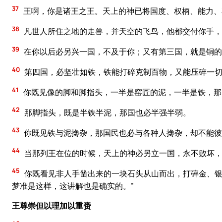
37
王啊，你是诸王之王。天上的神已将国度、权柄、能力、
38
凡世人所住之地的走兽，并天空的飞鸟，他都交付你手，
39
在你以后必另兴一国，不及于你；又有第三国，就是铜的
40
第四国，必坚壮如铁，铁能打碎克制百物，又能压碎一
41
你既见像的脚和脚指头，一半是窑匠的泥，一半是铁，那
42
那脚指头，既是半铁半泥，那国也必半强半弱。
43
你既见铁与泥搀杂，那国民也必与各种人搀杂，却不能彼
44
当那列王在位的时候，天上的神必另立一国，永不败坏，
45
你既看见非人手凿出来的一块石头从山而出，打碎金、银
梦准是这样，这讲解也是确实的。”
王尊崇但以理加以重赉