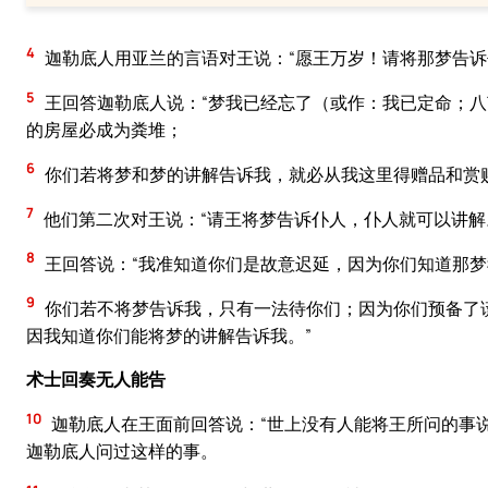
4
迦勒底人用亚兰的言语对王说：“愿王万岁！请将那梦告诉
5
王回答迦勒底人说：“梦我已经忘了（或作：我已定命；
的房屋必成为粪堆；
6
你们若将梦和梦的讲解告诉我，就必从我这里得赠品和赏
7
他们第二次对王说：“请王将梦告诉仆人，仆人就可以讲解
8
王回答说：“我准知道你们是故意迟延，因为你们知道那
9
你们若不将梦告诉我，只有一法待你们；因为你们预备了
因我知道你们能将梦的讲解告诉我。”
术士回奏无人能告
10
迦勒底人在王面前回答说：“世上没有人能将王所问的事
迦勒底人问过这样的事。