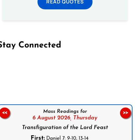
READ QUOTES
Stay Connected
on Facebook
Follow us on Instagram
Follow us on X
Subscribe to our YouTube Channel
Follow us on WhatsApp
Mass Readings for
<<
>>
6 August 2026,
Thursday
Transfiguration of the Lord Feast
First:
Daniel 7: 9-10, 13-14