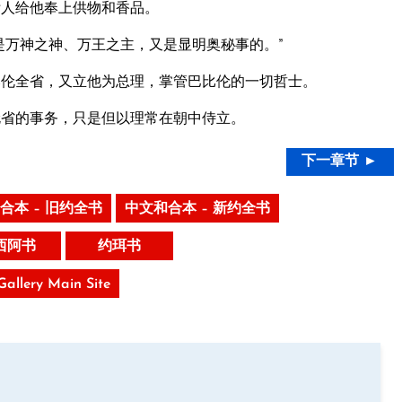
咐人给他奉上供物和香品。
是万神之神、万王之主，又是显明奥秘事的。”
伦全省，又立他为总理，掌管巴比伦的一切哲士。
省的事务，只是但以理常在朝中侍立。
下一章节 ►
合本 – 旧约全书
中文和合本 – 新约全书
西阿书
约珥书
 Gallery Main Site