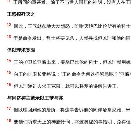
11
王所问的事甚难。除了不与世人同居的神明，没有人在王
王怒拟歼灭之
12
因此，王气忿忿地大发烈怒，吩咐灭绝巴比伦所有的哲士
13
于是命令发出，哲士将要见杀，人就寻找但以理和他的同
但以理求宽限
14
王的护卫长亚略出来，要杀巴比伦的哲士，但以理就用婉
15
向王的护卫长亚略说：“王的命令为何这样紧急呢？”亚略
16
但以理遂进去求王宽限，就可以将梦的讲解告诉王。
与同侪祷主蒙示以王梦与兆
17
但以理回到他的居所，将这事告诉他的同伴哈拿尼雅、米
18
要他们祈求天上的神施怜悯，将这奥秘的事指明，免得但