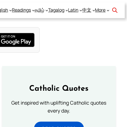
lish
Readings
தமிழ்
Tagalog
Latin
中文
More
Catholic Quotes
Get inspired with uplifting Catholic quotes
every day.