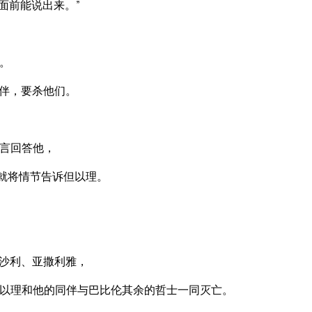
面前能说出来。”
。
伴，要杀他们。
言回答他，
就将情节告诉但以理。
沙利、亚撒利雅，
以理和他的同伴与巴比伦其余的哲士一同灭亡。