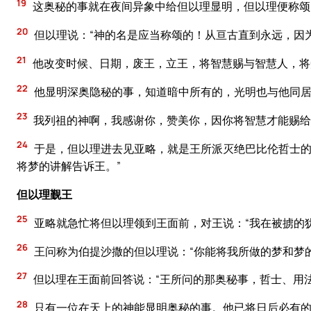
19
这奥秘的事就在夜间异象中给但以理显明，但以理便称颂
20
但以理说：“神的名是应当称颂的！从亘古直到永远，因
21
他改变时候、日期，废王，立王，将智慧赐与智慧人，将
22
他显明深奥隐秘的事，知道暗中所有的，光明也与他同
23
我列祖的神啊，我感谢你，赞美你，因你将智慧才能赐给
24
于是，但以理进去见亚略，就是王所派灭绝巴比伦哲士的
将梦的讲解告诉王。”
但以理觐王
25
亚略就急忙将但以理领到王面前，对王说：“我在被掳的
26
王问称为伯提沙撒的但以理说：“你能将我所做的梦和梦
27
但以理在王面前回答说：“王所问的那奥秘事，哲士、用
28
只有一位在天上的神能显明奥秘的事。他已将日后必有的