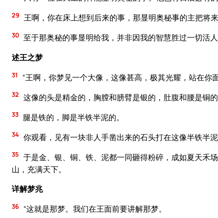
29
王啊，你在床上想到后来的事，那显明奥秘事的主把将
30
至于那奥秘的事显明给我，并非因我的智慧胜过一切活人
述王之梦
31
“王啊，你梦见一个大像，这像甚高，极其光耀，站在你
32
这像的头是精金的，胸膛和膀臂是银的，肚腹和腰是铜的
33
腿是铁的，脚是半铁半泥的。
34
你观看，见有一块非人手凿出来的石头打在这像半铁半泥
35
于是金、银、铜、铁、泥都一同砸得粉碎，成如夏天禾场
山，充满天下。
详解梦兆
36
“这就是那梦。我们在王面前要讲解那梦。