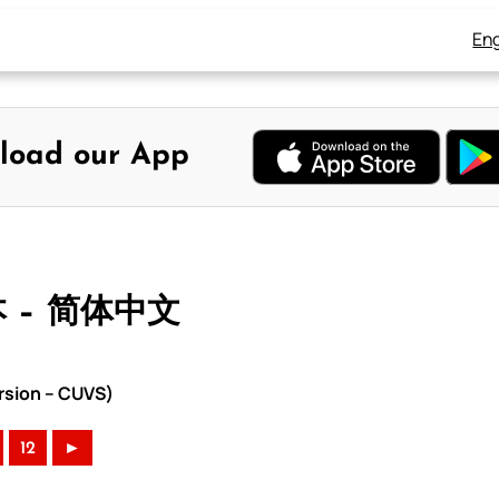
Eng
load our App
本 – 简体中文
rsion – CUVS)
12
►