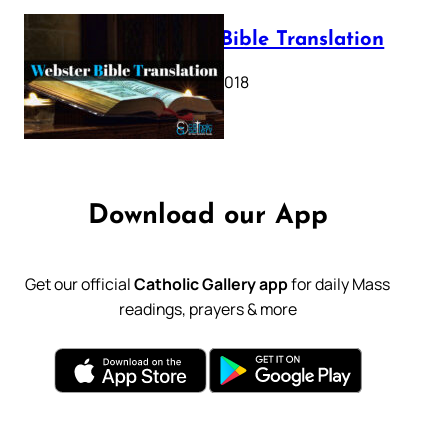
Webster Bible Translation
October 11, 2018
Download our App
Get our official
Catholic Gallery app
for daily Mass
readings, prayers & more