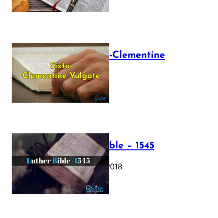
The Sixto-Clementine
Vulgate
July 12, 2025
Luther Bible – 1545
October 17, 2018