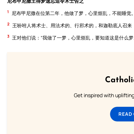
尼布甲尼撒王得梦遗忘迫令术士告之
1
尼布甲尼撒在位第二年，他做了梦，心里烦乱，不能睡觉
2
王吩咐人将术士、用法术的、行邪术的，和迦勒底人召来
3
王对他们说：“我做了一梦，心里烦乱，要知道这是什么梦
Cathol
Get inspired with uplifti
READ