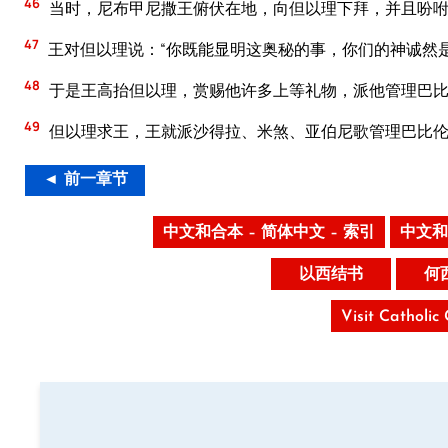
46
当时，尼布甲尼撒王俯伏在地，向但以理下拜，并且吩
47
王对但以理说：“你既能显明这奥秘的事，你们的神诚然
48
于是王高抬但以理，赏赐他许多上等礼物，派他管理巴比
49
但以理求王，王就派沙得拉、米煞、亚伯尼歌管理巴比伦
◄ 前一章节
中文和合本 – 简体中文 – 索引
中文和
以西结书
何
Visit Catholic