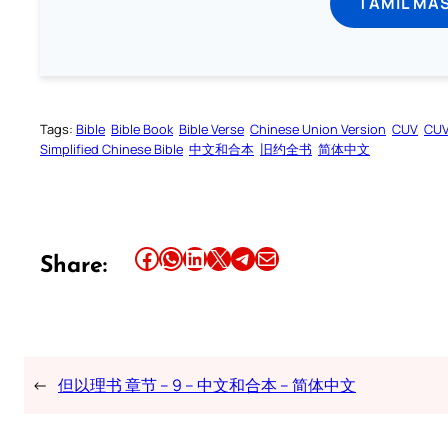
TAMIL MA
Tags:
Bible
Bible Book
Bible Verse
Chinese Union Version
CUV
CU
Simplified Chinese Bible
中文和合本
旧约全书
简体中文
Share this article on Facebook
Share this article on WhatsApp
Share this article on LinkedIn
Share this article on X
Share this article on Telegram
Email this Article
Share:
←
但以理书 章节 – 9 – 中文和合本 – 简体中文