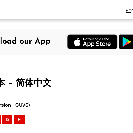
Eng
load our App
本 – 简体中文
rsion – CUVS)
12
►