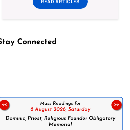
READ ARTICLES
Stay Connected
on Facebook
Follow us on Instagram
Follow us on X
Subscribe to our YouTube Channel
Follow us on WhatsApp
Mass Readings for
<<
>>
8 August 2026,
Saturday
Dominic, Priest, Religious Founder Obligatory
Memorial