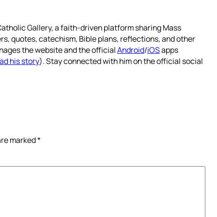
atholic Gallery, a faith-driven platform sharing Mass
rs, quotes, catechism, Bible plans, reflections, and other
nages the website and the official
Android
/
iOS
apps
ad his story
). Stay connected with him on the official social
 are marked
*