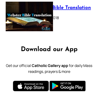
Webster Bible Translation
October 11, 2018
Download our App
Get our official
Catholic Gallery app
for daily Mass
readings, prayers & more