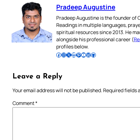
Pradeep Augustine
Pradeep Augustine is the founder of C
Readings in multiple languages, praye
spiritual resources since 2013. He ma
alongside his professional career (
Re
profiles below.
Follow Pradeep on Facebook
Follow Pradeep on Instagram
Follow Pradeep on X
Follow Pradeep on LinkedIn
Follow Pradeep on Pinterest
Subscribe to Pradeep’s Youtube Channel
Follow Pradeep on WordPress
Follow Pradeep on GitHub
Leave a Reply
Your email address will not be published.
Required fields
Comment
*