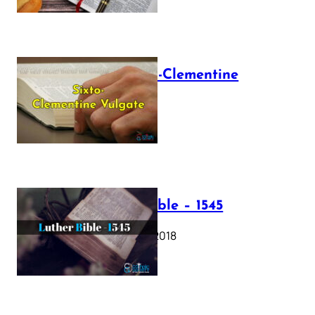
The Sixto-Clementine
Vulgate
July 12, 2025
Luther Bible – 1545
October 17, 2018