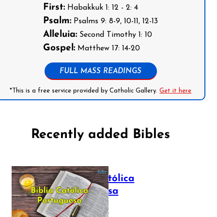
First:
Habakkuk 1: 12 - 2: 4
Psalm:
Psalms 9: 8-9, 10-11, 12-13
Alleluia:
Second Timothy 1: 10
Gospel:
Matthew 17: 14-20
FULL MASS READINGS
*This is a free service provided by Catholic Gallery.
Get it here
Recently added Bibles
Bíblia Católica
Portuguesa
July 16, 2025