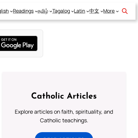
lish
Readings
தமிழ்
Tagalog
Latin
中文
More
Catholic Articles
Explore articles on faith, spirituality, and
Catholic teachings.