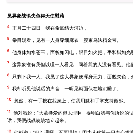
见异象战惧失色得天使慰藉
4
正月二十四日，我在希底结大河边，
5
举目观看，见有一人身穿细麻衣，腰束乌法精金带。
6
他身体如水苍玉，面貌如闪电，眼目如火把，手和脚如光
7
这异象惟有我但以理一人看见，同着我的人没有看见。他
8
只剩下我一人。我见了这大异象便浑身无力，面貌失色，
9
我却听见他说话的声音，一听见就面伏在地沉睡了。
10
忽然，有一手按在我身上，使我用膝和手掌支持微起。
11
他对我说：“大蒙眷爱的但以理啊，要明白我与你所说的
话，我便战战兢兢地立起来。
12
他就说：“但以理啊，不要惧怕！因为从你第一日专心求