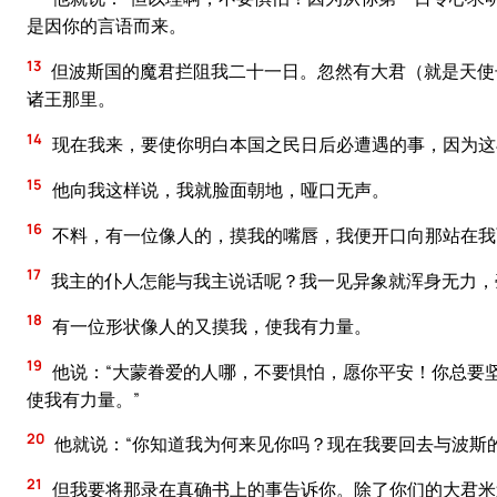
是因你的言语而来。
13
但波斯国的魔君拦阻我二十一日。忽然有大君（就是天使
诸王那里。
14
现在我来，要使你明白本国之民日后必遭遇的事，因为这
15
他向我这样说，我就脸面朝地，哑口无声。
16
不料，有一位像人的，摸我的嘴唇，我便开口向那站在我
17
我主的仆人怎能与我主说话呢？我一见异象就浑身无力，
18
有一位形状像人的又摸我，使我有力量。
19
他说：“大蒙眷爱的人哪，不要惧怕，愿你平安！你总要坚
使我有力量。”
20
他就说：“你知道我为何来见你吗？现在我要回去与波斯
21
但我要将那录在真确书上的事告诉你。除了你们的大君米