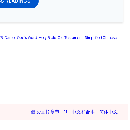
SS READINGS
VS
Daniel
God’s Word
Holy Bible
Old Testament
Simplified Chinese
但以理书 章节 – 11 – 中文和合本 – 简体中文
→