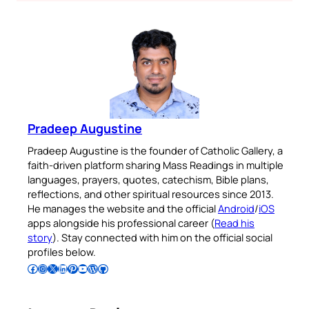
Pradeep Augustine
Pradeep Augustine is the founder of Catholic Gallery, a
faith-driven platform sharing Mass Readings in multiple
languages, prayers, quotes, catechism, Bible plans,
reflections, and other spiritual resources since 2013.
He manages the website and the official
Android
/
iOS
apps alongside his professional career (
Read his
story
). Stay connected with him on the official social
profiles below.
Follow Pradeep on Facebook
Follow Pradeep on Instagram
Follow Pradeep on X
Follow Pradeep on LinkedIn
Follow Pradeep on Pinterest
Subscribe to Pradeep’s Youtube Channel
Follow Pradeep on WordPress
Follow Pradeep on GitHub