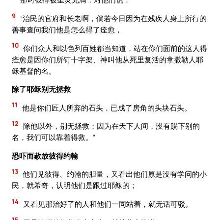
9
“治民的官府和长老啊，倘若今日因为在残疾人身上所行的
善事查问我们他是怎么得了痊愈，
10
你们众人和以色列百姓都当知道，站在你们面前的这人得
痊愈是因你们所钉十字架、神叫他从死里复活的拿撒勒人耶
稣基督的名。
除了耶稣别无拯救
11
他是你们匠人所弃的石头，已成了房角的头块石头。
12
除他以外，别无拯救；因为在天下人间，没有赐下别的
名，我们可以靠着得救。”
恐吓而赦放彼得约翰
13
他们见彼得、约翰的胆量，又看出他们原是没有学问的小
民，就希奇，认明他们是跟过耶稣的；
14
又看见那治好了的人和他们一同站着，就无话可驳。
15