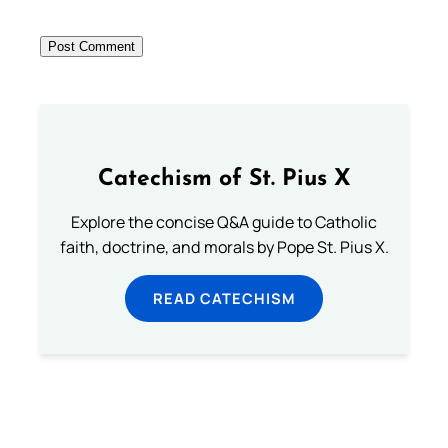
Catechism of St. Pius X
Explore the concise Q&A guide to Catholic
faith, doctrine, and morals by Pope St. Pius X.
READ CATECHISM