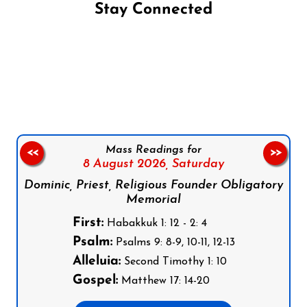
Stay Connected
Follow us on Facebook
Follow us on Instagram
Follow us on X
Subscribe to our YouTube Channel
Follow us on WhatsApp
Mass Readings for
<<
>>
8 August 2026,
Saturday
Dominic, Priest, Religious Founder Obligatory
Memorial
First:
Habakkuk 1: 12 - 2: 4
Psalm:
Psalms 9: 8-9, 10-11, 12-13
Alleluia:
Second Timothy 1: 10
Gospel:
Matthew 17: 14-20