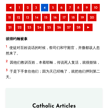
◄
1
2
3
4
5
6
7
8
9
10
11
12
13
14
15
16
17
18
19
20
21
22
23
24
25
26
27
28
►
彼得约翰被拿
1
使徒对百姓说话的时候，祭司们和守殿官，并撒都该人忽
然来了。
2
因他们教训百姓，本着耶稣，传说死人复活，就很烦恼，
3
于是下手拿住他们；因为天已经晚了，就把他们押到第二
天。
Catholic Articles