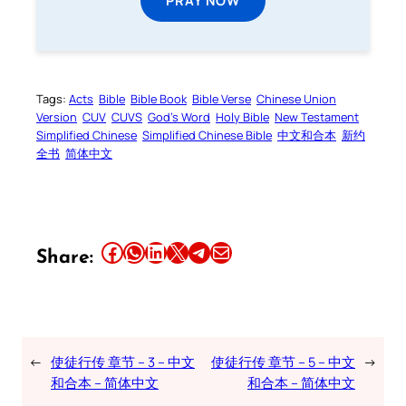
Tags:
Acts
Bible
Bible Book
Bible Verse
Chinese Union
Version
CUV
CUVS
God’s Word
Holy Bible
New Testament
Simplified Chinese
Simplified Chinese Bible
中文和合本
新约
全书
简体中文
Share this article on Facebook
Share this article on WhatsApp
Share this article on LinkedIn
Share this article on X
Share this article on Telegram
Email this Article
Share:
←
使徒行传 章节 – 3 – 中文
使徒行传 章节 – 5 – 中文
→
和合本 – 简体中文
和合本 – 简体中文