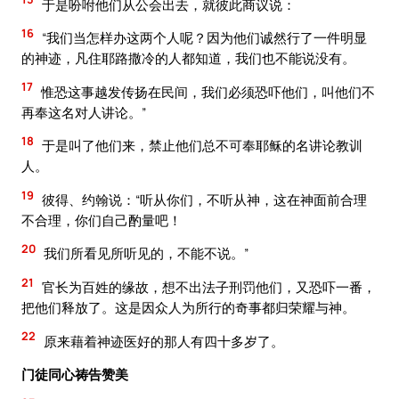
于是吩咐他们从公会出去，就彼此商议说：
16
“我们当怎样办这两个人呢？因为他们诚然行了一件明显
的神迹，凡住耶路撒冷的人都知道，我们也不能说没有。
17
惟恐这事越发传扬在民间，我们必须恐吓他们，叫他们不
再奉这名对人讲论。”
18
于是叫了他们来，禁止他们总不可奉耶稣的名讲论教训
人。
19
彼得、约翰说：“听从你们，不听从神，这在神面前合理
不合理，你们自己酌量吧！
20
我们所看见所听见的，不能不说。”
21
官长为百姓的缘故，想不出法子刑罚他们，又恐吓一番，
把他们释放了。这是因众人为所行的奇事都归荣耀与神。
22
原来藉着神迹医好的那人有四十多岁了。
门徒同心祷告赞美