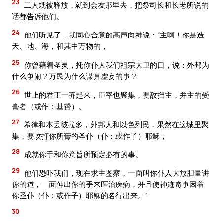
23
二人既被释放，就到会友那里去，把祭司长和长老所说的
话都告诉他们。
24
他们听见了，就同心合意的高声向神说：“主啊！你是造
天、地、海，和其中万物的，
25
你曾藉着圣灵，托你仆人我们祖宗大卫的口，说：外邦为
什么争闹？万民为什么谋算虚妄的事？
26
世上的君王一齐起来，臣宰也聚集，要敌挡主，并主的受
膏者（或作：基督）。
27
希律和本丢彼拉多，外邦人和以色列民，果然在这城里聚
集，要攻打你所膏的圣仆（仆：或作子）耶稣，
28
成就你手和你意旨所预定必有的事。
29
他们恐吓我们，现在求主鉴察，一面叫你仆人大放胆量讲
你的道，一面伸出你的手来医治疾病，并且使神迹奇事因着
你圣仆（仆：或作子）耶稣的名行出来。”
30