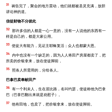
31
祷告完了，聚会的地方震动，他们就都被圣灵充满，放胆
讲论神的道。
信徒财物不分彼此
32
那许多信的人都是一心一意的，没有一人说他的东西有一
样是自己的，都是大家公用。
33
使徒大有能力，见证主耶稣复活；众人也都蒙大恩。
34
内中也没有一个缺乏的，因为人人将田产房屋都卖了，把
所卖的价银拿来，放在使徒脚前，
35
照各人所需用的，分给各人。
巴拿巴卖奉献田产
36
有一个利未人，生在居比路，名叫约瑟，使徒称他为巴拿
巴（巴拿巴翻出来就是劝慰子）。
37
他有田地，也卖了，把价银拿来，放在使徒脚前。