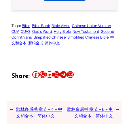
Tags:
Bible
Bible Book
Bible Verse
Chinese Union Version
CUV
CUVS
God’s Word
Holy Bible
New Testament
Second
Corinthians
Simplified Chinese
Simplified Chinese Bible
中
文和合本
新约全书
简体中文
Share this article on Facebook
Share this article on WhatsApp
Share this article on LinkedIn
Share this article on X
Share this article on Telegram
Email this Article
Share:
←
歌林多后书 章节 – 4 – 中
歌林多后书 章节 – 6 – 中
→
文和合本 – 简体中文
文和合本 – 简体中文