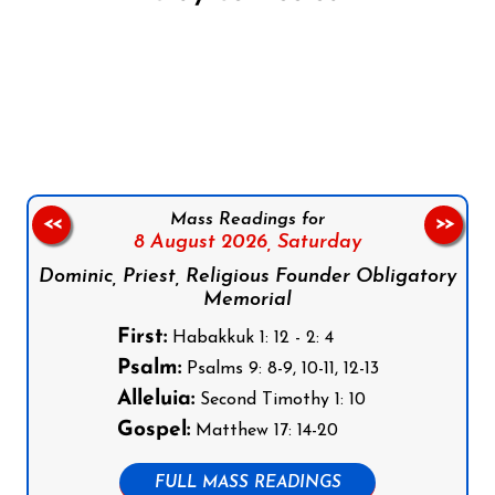
Follow us on Facebook
Follow us on Instagram
Follow us on X
Subscribe to our YouTube Channel
Follow us on WhatsApp
Mass Readings for
<<
>>
8 August 2026,
Saturday
Dominic, Priest, Religious Founder Obligatory
Memorial
First:
Habakkuk 1: 12 - 2: 4
Psalm:
Psalms 9: 8-9, 10-11, 12-13
Alleluia:
Second Timothy 1: 10
Gospel:
Matthew 17: 14-20
FULL MASS READINGS