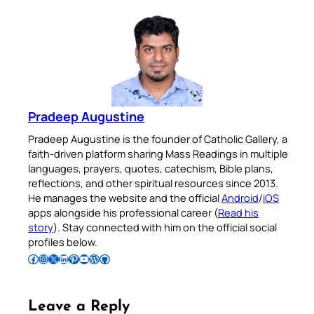
Pradeep Augustine
Pradeep Augustine is the founder of Catholic Gallery, a
faith-driven platform sharing Mass Readings in multiple
languages, prayers, quotes, catechism, Bible plans,
reflections, and other spiritual resources since 2013.
He manages the website and the official
Android
/
iOS
apps alongside his professional career (
Read his
story
). Stay connected with him on the official social
profiles below.
Follow Pradeep on Facebook
Follow Pradeep on Instagram
Follow Pradeep on X
Follow Pradeep on LinkedIn
Follow Pradeep on Pinterest
Subscribe to Pradeep’s Youtube Channel
Follow Pradeep on WordPress
Follow Pradeep on GitHub
Leave a Reply