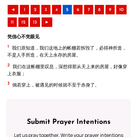
◄
1
2
3
4
5
6
7
8
9
10
11
12
13
►
凭信心不凭眼见
1
我们原知道，我们这地上的帐棚若拆毁了，必得神所造，
不是人手所造，在天上永存的房屋。
2
我们在这帐棚里叹息，深想得那从天上来的房屋，好像穿
上衣服；
3
倘若穿上，被遇见的时候就不至于赤身了。
Submit Prayer Intentions
Let us pray together. Write your prayer intentions