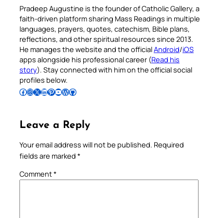
Pradeep Augustine is the founder of Catholic Gallery, a
faith-driven platform sharing Mass Readings in multiple
languages, prayers, quotes, catechism, Bible plans,
reflections, and other spiritual resources since 2013.
He manages the website and the official
Android
/
iOS
apps alongside his professional career (
Read his
story
). Stay connected with him on the official social
profiles below.
Follow Pradeep on Facebook
Follow Pradeep on Instagram
Follow Pradeep on X
Follow Pradeep on LinkedIn
Follow Pradeep on Pinterest
Subscribe to Pradeep’s Youtube Channel
Follow Pradeep on WordPress
Follow Pradeep on GitHub
Leave a Reply
Your email address will not be published.
Required
fields are marked
*
Comment
*