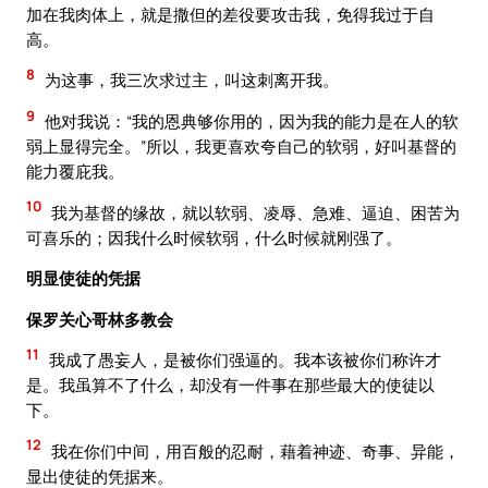
加在我肉体上，就是撒但的差役要攻击我，免得我过于自
高。
8
为这事，我三次求过主，叫这刺离开我。
9
他对我说：“我的恩典够你用的，因为我的能力是在人的软
弱上显得完全。”所以，我更喜欢夸自己的软弱，好叫基督的
能力覆庇我。
10
我为基督的缘故，就以软弱、凌辱、急难、逼迫、困苦为
可喜乐的；因我什么时候软弱，什么时候就刚强了。
明显使徒的凭据
保罗关心哥林多教会
11
我成了愚妄人，是被你们强逼的。我本该被你们称许才
是。我虽算不了什么，却没有一件事在那些最大的使徒以
下。
12
我在你们中间，用百般的忍耐，藉着神迹、奇事、异能，
显出使徒的凭据来。