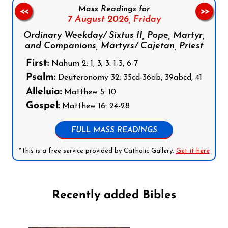
Mass Readings for
<<
>>
7 August 2026,
Friday
Ordinary Weekday/ Sixtus II, Pope, Martyr,
and Companions, Martyrs/ Cajetan, Priest
First:
Nahum 2: 1, 3; 3: 1-3, 6-7
Psalm:
Deuteronomy 32: 35cd-36ab, 39abcd, 41
Alleluia:
Matthew 5: 10
Gospel:
Matthew 16: 24-28
FULL MASS READINGS
*This is a free service provided by Catholic Gallery.
Get it here
Recently added Bibles