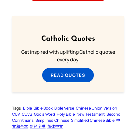
Catholic Quotes
Get inspired with uplifting Catholic quotes
every day.
READ QUOTES
Tags:
Bible
Bible Book
Bible Verse
Chinese Union Version
CUV
CUVS
God’s Word
Holy Bible
New Testament
Second
Corinthians
Simplified Chinese
Simplified Chinese Bible
中
文和合本
新约全书
简体中文