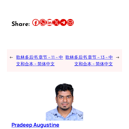
Share this article on Facebook
Share this article on WhatsApp
Share this article on LinkedIn
Share this article on X
Share this article on Telegram
Email this Article
Share:
←
歌林多后书 章节 – 11 – 中
歌林多后书 章节 – 13 – 中
→
文和合本 – 简体中文
文和合本 – 简体中文
Pradeep Augustine