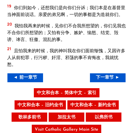
19
你们到如今，还想我们是向你们分诉；我们本是在基督里
当神面前说话。亲爱的弟兄啊，一切的事都是为造就你们。
20
我怕我再来的时候，见你们不合我所想望的，你们见我也
不合你们所想望的；又怕有分争、嫉妒、恼怒、结党、毁
谤、谗言、狂傲、混乱的事。
21
且怕我来的时候，我的神叫我在你们面前惭愧，又因许多
人从前犯罪，行污秽、奸淫、邪荡的事不肯悔改，我就忧
愁。
◄ 前一章节
下一章节 ►
中文和合本 – 简体中文 – 索引
中文和合本 – 旧约全书
中文和合本 – 新约全书
歌林多前书
加拉太书
以弗所书
Visit Catholic Gallery Main Site